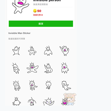
2億 APO蔡司長焦神機降臨~ vivo X200 Pro、vivo X200 就是這麼好拍
EaseUS Vocal Remover 免費線上去聲器一鍵去除人聲 人聲 音樂分離 2024 消除人聲推薦
3 個超值 MHN 飛人工具分享~~ iToolab AnyGo 魔物獵人 Now飛人 ios教學 不出門也可以到處走
Locawhere AnyTo 寶可夢飛人 AnyTo 不出門也可以飛遍全世界
小體積 40000mAh 超大容量 一次充5個設備 充好充滿 CUKTECH 酷態科 300W 微型充電站 開箱 評測
97.3% 恢復率，資料救援就是這麼簡單 EaseUS Data Recovery Wizard Free 18.0.0 業界最好的資料救援軟體
磁碟系統大風吹 有了 磁碟管理程式 EaseUS Partition Master 就是這麼簡單
全新 SONY Xperia 1 VI 開箱! 相機實測! 長焦覆蓋更遠更清晰、2日長續航、頂尖影音娛樂效能~
Xiaomi 14 Ultra 開箱 評測~ 有深度的 Leica 影像旗艦手機! 加碼小旗艦 Xiaomi 14 開箱 評測
vivo TWS 3e 真無線藍牙耳機智慧降噪升級、音質明亮溫潤，並支援雙設備連接~
MSI Claw 掌機專屬配件包 來囉 完美保護 MSI Claw A1M-026TW 電競掌機
人像旗艦 vivo V30 系列 開箱 評測! 首搭蔡司光學鏡頭、攝影棚級柔光環、拍攝功能最好玩的美拍神機 vivo V30 Pro
多個願望一次滿足 超強散熱 微星 MSI Claw A1M-026TW 電競掌機 開箱 評測
一吸完美對位 擁有超強吸力與超好用的隱磁支架 O-ONE MAG 最會吸的行動電源 開箱 評測
OPPO 哈蘇 300mm 專業增距鏡實測：Find X9 Ultra 光學長焦隨手拍，紀錄生活就是這麼簡單
Motorola edge 70 pro 及 moto g37 power上市，登錄在送飛利浦氣炸鍋
近八千元的 Soundcore Liberty 5 Pro Max，有螢幕的耳機會是智商稅嗎?
ASUS Pad 全面應援 Me Time，加碼愛奇藝黃金雙周卡體驗，專案價最低 NT$0 起