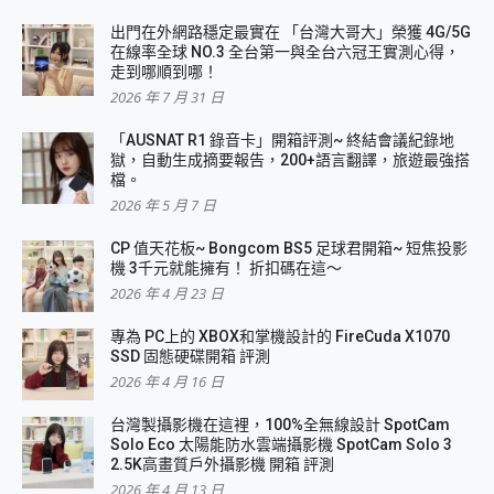
出門在外網路穩定最實在 「台灣大哥大」榮獲 4G/5G
在線率全球 NO.3 全台第一與全台六冠王實測心得，
走到哪順到哪！
2026 年 7 月 31 日
「AUSNAT R1 錄音卡」開箱評測~ 終結會議紀錄地
獄，自動生成摘要報告，200+語言翻譯，旅遊最強搭
檔。
2026 年 5 月 7 日
CP 值天花板~ Bongcom BS5 足球君開箱~ 短焦投影
機 3千元就能擁有！ 折扣碼在這～
2026 年 4 月 23 日
專為 PC上的 XBOX和掌機設計的 FireCuda X1070
SSD 固態硬碟開箱 評測
2026 年 4 月 16 日
台灣製攝影機在這裡，100%全無線設計 SpotCam
Solo Eco 太陽能防水雲端攝影機 SpotCam Solo 3
2.5K高畫質戶外攝影機 開箱 評測
2026 年 4 月 13 日