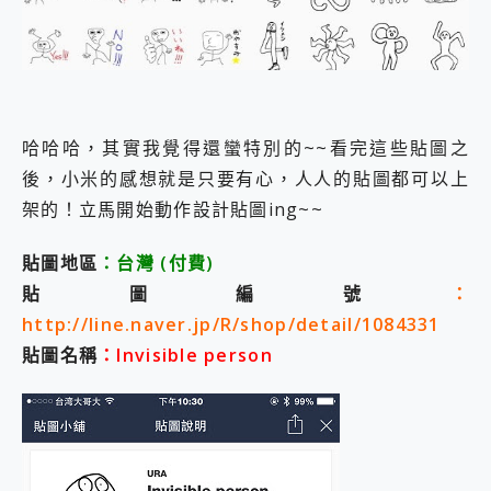
外型超吸晴~ 給您絕佳操控體驗 GravaStar Mercury K1 系列 異星機械鍵盤與 Mercury X 系列 輕量無線電競滑鼠 開箱 評測
開箱~變身「蜘蛛人」椅子軍師！MSI MPG 491CQP QD-OLED 超寬曲面電競螢幕，多工辦公、爽度滿滿的終極桌面體驗
iPhone 17 系列 有認證的防護來囉！ imos 首家導入 UL MCV 行銷宣告驗證的手機配件品牌
DJI Osmo Pocket 3 爽爽帶回家 歡慶 EaseUS 21 週年到來，「Slogan 海報徵稿活動」好康大放送
小巧好吸不擋鏡頭 有Qi2認證的 ONPRO MagReact MXs2 5000mAh薄型磁吸無線急速行動電源 開箱 評測
會走動的冷暖氣 SONY REON POCKET PRO 穿戴式智慧冷暖調溫裝置 開箱 評測
哈哈哈，其實我覺得還蠻特別的~~看完這些貼圖之
寶可夢飛人外掛iToolab AnyGo全新升級，GO Fest 五折優惠嗨翻天！支援 iOS/Android！
百倍變焦實測~ vivo X200 Pro 與 S25 Ultra 誰能滿足全場景拍攝需求？
後，小米的感想就是只要有心，人人的貼圖都可以上
超好用的 PLAUD NotePin AI 智慧錄音膠囊~ 您的AI 秘書已上線 每月免費送你 300分鐘轉寫
架的！立馬開始動作設計貼圖ing~~
COMPUTEX 2025 來囉！AGI亞奇雷 AI・Gaming・創作儲存方案登場，趕快來AGI亞奇雷挑戰任務抽 PS5！
自帶線的 有線無線都能充 ONPRO MagReact M5 10000mAh 5合1 磁吸無線急速行動電源 開箱 評測
貼圖地區
：台灣
(付費
)
飛利浦 JS7310 ⚡【電急便｜行動儲能救車電源】 可靠的旅行夥伴！帶給您優異的安全性與強大供電效能
貼圖編號
：
是螢幕也是電視! 一機超多用途「MSI微星 Modern MD272UPSW 27型」 4K IPS 輕薄商用智慧聯網螢幕 開箱 評測
您的專屬AI 助手 Yoga Slim 7 Aura Edition 觸控AI筆電 開箱 評測
http://line.naver.jp/R/shop/detail/1084331
realme 14 Pro 超硬軍規、冰感變色實測，realme 14 5G 遊戲戰鬥值爆表，效能x娛樂全都要！
貼圖名稱
：Invisible person
iPhone、Apple Watch、AirPods耳機 三個設備充電一起搞定 ONPRO MagReact™ M3 3 in 1可攜摺疊無線充電器 開箱 評測
動靜皆宜「HUAWEI FreeArc」開放式耳掛耳機，無感配戴! 超穩超服貼，音質、通話也很優質
好玩好拍 vivo V50 ~ 口袋裡的 Zeiss 潮流攝影棚!
25種洗烘模式一機搞定! Roborock 衣莉莎白 H1 Neo分子篩洗脫烘 AI 滾筒洗衣機
給 MSI Claw 系列電競掌機 最完美的家 MSI Nest Docking Station 掌機專屬擴充底座 開箱 評測
B&O 精品級音響! Home+ 中嘉寬頻 SoundBox 劇院串流盒 開箱 評測