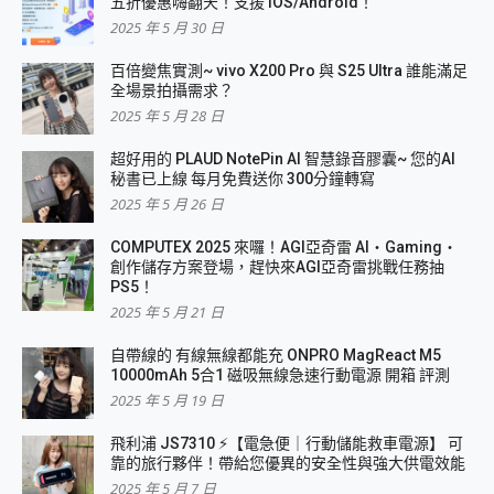
五折優惠嗨翻天！支援 iOS/Android！
2025 年 5 月 30 日
百倍變焦實測~ vivo X200 Pro 與 S25 Ultra 誰能滿足
全場景拍攝需求？
2025 年 5 月 28 日
超好用的 PLAUD NotePin AI 智慧錄音膠囊~ 您的AI
秘書已上線 每月免費送你 300分鐘轉寫
2025 年 5 月 26 日
COMPUTEX 2025 來囉！AGI亞奇雷 AI・Gaming・
創作儲存方案登場，趕快來AGI亞奇雷挑戰任務抽
PS5！
2025 年 5 月 21 日
自帶線的 有線無線都能充 ONPRO MagReact M5
10000mAh 5合1 磁吸無線急速行動電源 開箱 評測
2025 年 5 月 19 日
飛利浦 JS7310 ⚡【電急便｜行動儲能救車電源】 可
靠的旅行夥伴！帶給您優異的安全性與強大供電效能
2025 年 5 月 7 日