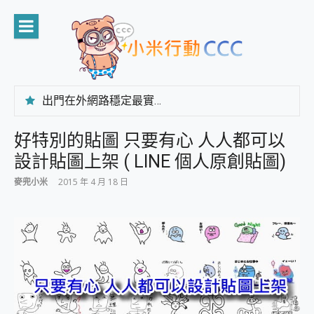
Skip
to
content
出門在外網路穩定最實在 「台灣大哥大」榮獲 4G/5G 在線率全球 NO.3 全台第一與全台六冠王實測心得，走到哪順到哪！
「AUSNAT R1 錄音卡」開箱評測~ 終結會議紀錄地獄，自動生成摘要報告，200+語言翻譯，旅遊最強搭檔。
CP 值天花板~ Bongcom BS5 足球君開箱~ 短焦投影機 3千元就能擁有！ 折扣碼在這～
好特別的貼圖 只要有心 人人都可以
專為 PC上的 XBOX和掌機設計的 FireCuda X1070 SSD 固態硬碟開箱 評測
設計貼圖上架 ( LINE 個人原創貼圖)
台灣製攝影機在這裡，100%全無線設計 SpotCam Solo Eco 太陽能防水雲端攝影機 SpotCam Solo 3 2.5K高畫質戶外攝影機 開箱 評測
電力超超超持久 MSI 微星 Prestige 14 AI+ D3MG-031TW 14吋 開箱評價，AI輕薄商務筆電 Copilot+ PC
麥兜小米
2015 年 4 月 18 日
超懂拍、耐用 AI 街拍機~ realme 16 Pro 開箱評價~ 2 億畫素 LumaColor 影像、持久續航與 IP69K 高防護
防窺黑科技 Galaxy S26 Ultra系列保護貼怎麼選？imos AR 低反光玻璃、藍寶石鏡頭貼與軍規防摔殼完整開箱評價
AI 支付 一錶搞定大小事 Xiaomi Watch 5 開箱 評測
超驚艷 讓人一眼就愛上 LENOVO 聯想 Yoga Book 9 14吋 AI輕薄筆電 開箱 評測
美到讓人超想擁有 moto pad 60 系列 與 Moto | Swarovski razr 60 冰藍限定版本 開箱 評測
好用的 EaseUS Partition Master 讓您輕鬆的移除與格式化有防寫保護的隨身碟或SD卡
一鍵修復模糊影片、舊照的 AI 好幫手! VideoProc Converter AI 新版全解析 × 年末優惠，一篇全看懂
小朋友才做選擇 投影機 RGB藍牙音響 氛圍情境燈 我通通都要！ Starfish 2 幻彩膠囊投影機｜結合「 智慧投影 & 煥彩流動 」的沈浸式生活新體驗