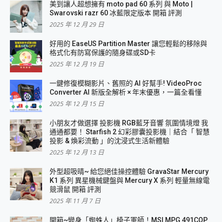
美到讓人超想擁有 moto pad 60 系列 與 Moto |
Swarovski razr 60 冰藍限定版本 開箱 評測
2025 年 12 月 29 日
好用的 EaseUS Partition Master 讓您輕鬆的移除與
格式化有防寫保護的隨身碟或SD卡
2025 年 12 月 19 日
一鍵修復模糊影片、舊照的 AI 好幫手! VideoProc
Converter AI 新版全解析 × 年末優惠，一篇全看懂
2025 年 12 月 15 日
小朋友才做選擇 投影機 RGB藍牙音響 氛圍情境燈 我
通通都要！ Starfish 2 幻彩膠囊投影機｜結合「 智慧
投影 & 煥彩流動 」的沈浸式生活新體驗
2025 年 12 月 13 日
外型超吸晴~ 給您絕佳操控體驗 GravaStar Mercury
K1 系列 異星機械鍵盤與 Mercury X 系列 輕量無線電
競滑鼠 開箱 評測
2025 年 11 月 7 日
開箱~變身「蜘蛛人」椅子軍師！MSI MPG 491CQP