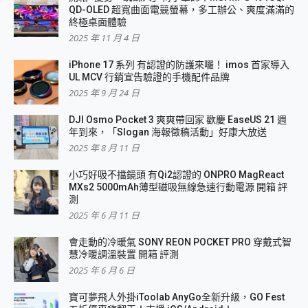
QD-OLED 超寬曲面電競螢幕，多工辦公、爽度滿滿的
終極桌面體驗
2025 年 11 月 4 日
iPhone 17 系列 有認證的防護來囉！ imos 首家導入
UL MCV 行銷宣告驗證的手機配件品牌
2025 年 9 月 24 日
DJI Osmo Pocket 3 爽爽帶回家 歡慶 EaseUS 21 週
年到來，「Slogan 海報徵稿活動」好康大放送
2025 年 8 月 11 日
小巧好吸不擋鏡頭 有Qi2認證的 ONPRO MagReact
MXs2 5000mAh薄型磁吸無線急速行動電源 開箱 評
測
2025 年 6 月 11 日
會走動的冷暖氣 SONY REON POCKET PRO 穿戴式智
慧冷暖調溫裝置 開箱 評測
2025 年 6 月 6 日
寶可夢飛人外掛iToolab AnyGo全新升級，GO Fest