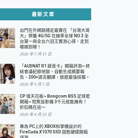
貼與軍規防摔殼完整開箱評價
最新文章
出門在外網路穩定最實在 「台灣大哥
，一篇全看懂
大」榮獲 4G/5G 在線率全球 NO.3 全
台第一與全台六冠王實測心得，走到
機｜結合「 智慧投影 & 煥彩流動 」的沈浸
哪順到哪！
2026 年 7 月 31 日
X 系列 輕量無線電競滑鼠 開箱 評測
多工辦公、爽度滿滿的終極桌面體驗
「AUSNAT R1 錄音卡」開箱評測~ 終
結會議紀錄地獄，自動生成摘要報
好康大放送
告，200+語言翻譯，旅遊最強搭檔。
動電源 開箱 評測
2026 年 5 月 7 日
CP 值天花板~ Bongcom BS5 足球君
開箱~ 短焦投影機 3千元就能擁有！
折扣碼在這～
寫
2026 年 4 月 23 日
挑戰任務抽 PS5！
 開箱 評測
專為 PC上的 XBOX和掌機設計的
與強大供電效能
FireCuda X1070 SSD 固態硬碟開箱
商用智慧聯網螢幕 開箱 評測
評測