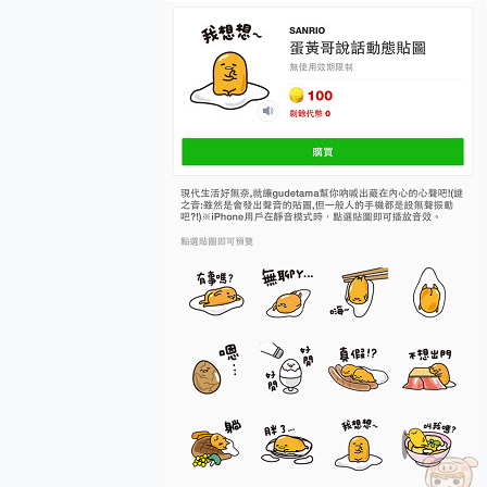
您的專屬AI 助手 Yoga Slim
realme 14 Pro 超硬
iPhone、Apple Watc
動靜皆宜「HUAWEI Fr
好玩好拍 vivo V50 ~ 口
25種洗烘模式一機搞定! Rob
給 MSI Claw 系列電競掌機
B&O 精品級音響! Home+
2億 APO蔡司長焦神機降臨~ v
EaseUS Vocal Rem
3 個超值 MHN 飛人工具分享
Locawhere AnyTo 
小體積 40000mAh 超大
97.3% 恢復率，資料救援就是這麼
磁碟系統大風吹 有了 磁碟管理程式
全新 SONY Xperia 
Xiaomi 14 Ultra 開箱
vivo TWS 3e 真
MSI Claw 掌機專屬配件包 
人像旗艦 vivo V30 系