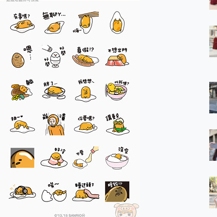
 7 Aura Edition 觸控AI筆電 開箱 評測
軍規、冰感變色實測，realme 14 5G 遊戲戰鬥值爆表，效能x娛樂全都
h、AirPods耳機 三個設備充電一起搞定 ONPRO MagReact™ M3 
eeArc」開放式耳掛耳機，無感配戴! 超穩超服貼，音質、通話也很
袋裡的 Zeiss 潮流攝影棚!
orock 衣莉莎白 H1 Neo分子篩洗脫烘 AI 滾筒洗衣機
 最完美的家 MSI Nest Docking Station 掌機專屬擴充底座 開箱
 中嘉寬頻 SoundBox 劇院串流盒 開箱 評測
ivo X200 Pro、vivo X200 就是這麼好拍
over 免費線上去聲器一鍵去除人聲 人聲 音樂分離 2024 消除人聲推薦
~~ iToolab AnyGo 魔物獵人 Now飛人 ios教學 不出門也可以
寶可夢飛人 AnyTo 不出門也可以飛遍全世界
容量 一次充5個設備 充好充滿 CUKTECH 酷態科 300W 微型充電站
簡單 EaseUS Data Recovery Wizard Free 18.0.0 
 EaseUS Partition Master 就是這麼簡單
1 VI 開箱! 相機實測! 長焦覆蓋更遠更清晰、2日長續航、頂尖影音娛樂
 評測~ 有深度的 Leica 影像旗艦手機! 加碼小旗艦 Xiaomi 14 開箱 評測
無線藍牙耳機智慧降噪升級、音質明亮溫潤，並支援雙設備連接~
來囉 完美保護 MSI Claw A1M-026TW 電競掌機
列 開箱 評測! 首搭蔡司光學鏡頭、攝影棚級柔光環、拍攝功能最好玩的美拍神