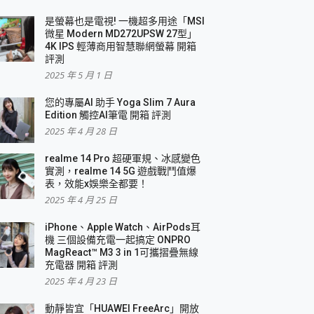
是螢幕也是電視! 一機超多用途「MSI
微星 Modern MD272UPSW 27型」
4K IPS 輕薄商用智慧聯網螢幕 開箱
評測
2025 年 5 月 1 日
您的專屬AI 助手 Yoga Slim 7 Aura
Edition 觸控AI筆電 開箱 評測
2025 年 4 月 28 日
realme 14 Pro 超硬軍規、冰感變色
實測，realme 14 5G 遊戲戰鬥值爆
表，效能x娛樂全都要！
2025 年 4 月 25 日
iPhone、Apple Watch、AirPods耳
機 三個設備充電一起搞定 ONPRO
MagReact™ M3 3 in 1可攜摺疊無線
充電器 開箱 評測
2025 年 4 月 23 日
動靜皆宜「HUAWEI FreeArc」開放