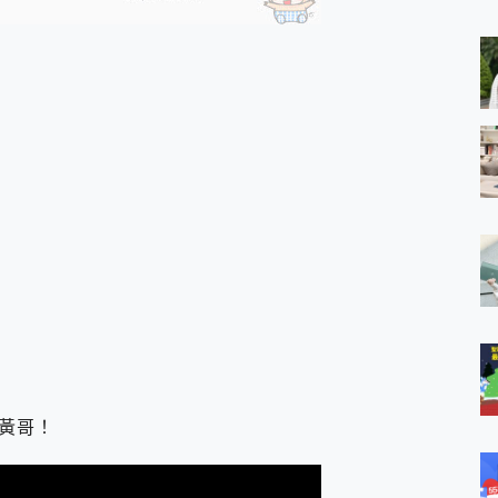
 MSI Claw A1M-026TW 電競掌機 開箱 評測
與超好用的隱磁支架 O-ONE MAG 最會吸的行動電源 開箱 評測
業增距鏡實測：Find X9 Ultra 光學長焦隨手拍，紀錄生活就是這麼
ro 及 moto g37 power上市，登錄在送飛利浦氣炸鍋
iberty 5 Pro Max，有螢幕的耳機會是智商稅嗎?
e Time，加碼愛奇藝黃金雙周卡體驗，專案價最低 NT$0 起
黃哥！