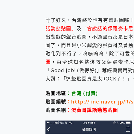
防窺黑科技 Galaxy S2
AI 支付 一錶搞定大小事 Xiao
超驚艷 讓人一眼就愛上 LENOV
等了好久，台灣終於也有有聲貼圖囉！今
美到讓人超想擁有 moto pad 
好用的 EaseUS Parti
話動態貼圖」
及
「會說話的保羅麥卡尼
一鍵修復模糊影片、舊照的 AI 
出動態的聲音貼圖，不過聲音都是日本
小朋友才做選擇 投影機 RG
圖了，而且是小米超愛的蛋黃哥又會動
式生活新體驗
融化到不行了。嗚嗚嗚嗚！除了可愛
外型超吸晴~ 給您絕佳操控體驗 
開箱~變身「蜘蛛人」椅子軍師
圖
，由全球知名搖滾教父保羅麥卡尼親自
iPhone 17 系列 有認
「Good Job! (做得好)」等經
DJI Osmo Pocket 3
大讚：「這些貼圖真是太ROCK了！」
小巧好吸不擋鏡頭 有Qi2認證
會走動的冷暖氣 SONY RE
貼圖地區
：台灣
(付費)
寶可夢飛人外掛iToolab An
百倍變焦實測~ vivo X200
貼圖編號
：
http://line.naver.jp/R/
超好用的 PLAUD NoteP
貼圖名稱
：蛋黃哥說話動態貼圖
COMPUTEX 2025 來
自帶線的 有線無線都能充 ONP
飛利浦 JS7310 ⚡【
是螢幕也是電視! 一機超多用途