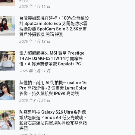
2026 年 4 月 16 日
要！
台灣製攝影機在這裡，100%全無線設
3 in 1可攜摺疊無線充電器 開箱 評測
計 SpotCam Solo Eco 太陽能防水雲
優質
端攝影機 SpotCam Solo 3 2.5K高畫
質戶外攝影機 開箱 評測
2026 年 4 月 13 日
 評測
電力超超超持久 MSI 微星 Prestige
14 AI+ D3MG-031TW 14吋 開箱評
價，AI輕薄商務筆電 Copilot+ PC
2026 年 3 月 31 日
到處走
超懂拍、耐用 AI 街拍機~ realme 16
 開箱 評測
Pro 開箱評價~ 2 億畫素 LumaColor
業界最好的資料救援軟體
影像、持久續航與 IP69K 高防護
2026 年 3 月 26 日
效能~
防窺黑科技 Galaxy S26 Ultra系列保
護貼怎麼選？imos AR 低反光玻璃、
藍寶石鏡頭貼與軍規防摔殼完整開箱
評價
機 vivo V30 Pro