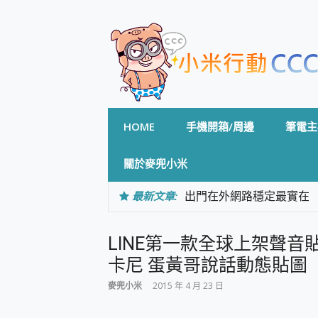
Skip
to
content
HOME
手機開箱/周邊
筆電主
關於麥兜小米
最新文章:
出門在外網路穩定最實在 「
「AUSNAT R1 錄音
CP 值天花板~ Bongco
LINE第一款全球上架聲
專為 PC上的 XBOX和掌機設計
台灣製攝影機在這裡，100%全無
卡尼 蛋黃哥說話動態貼圖
測
麥兜小米
2015 年 4 月 23 日
電力超超超持久 MSI 微星 Pre
超懂拍、耐用 AI 街拍機~ re