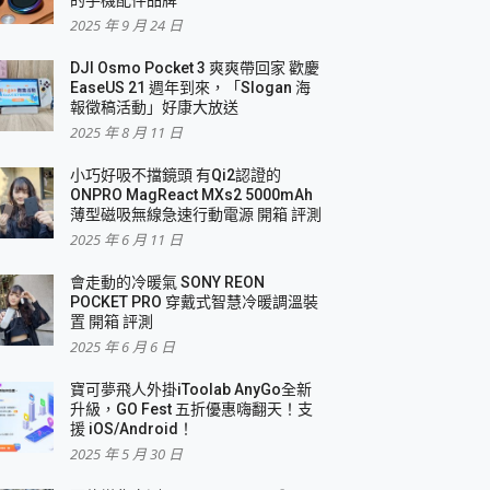
2025 年 9 月 24 日
DJI Osmo Pocket 3 爽爽帶回家 歡慶
EaseUS 21 週年到來，「Slogan 海
報徵稿活動」好康大放送
2025 年 8 月 11 日
小巧好吸不擋鏡頭 有Qi2認證的
ONPRO MagReact MXs2 5000mAh
薄型磁吸無線急速行動電源 開箱 評測
2025 年 6 月 11 日
會走動的冷暖氣 SONY REON
POCKET PRO 穿戴式智慧冷暖調溫裝
置 開箱 評測
2025 年 6 月 6 日
寶可夢飛人外掛iToolab AnyGo全新
升級，GO Fest 五折優惠嗨翻天！支
援 iOS/Android！
2025 年 5 月 30 日