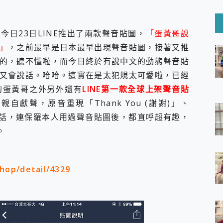
6 Ultra系列保護貼怎麼選？imos AR 低反光玻璃、藍寶石鏡頭
mi Watch 5 開箱 評測
O 聯想 Yoga Book 9 14吋 AI輕薄筆電 開箱 評測
日23日LINE推出了兩款聲音貼圖，
「蛋黃哥說
60 系列 與 Moto | Swarovski razr 60 冰藍限定版本 開箱 評測
tion Master 讓您輕鬆的移除與格式化有防寫保護的隨身碟或SD卡
」
，之前最早是日本最早出現聲音貼圖，接著又推
好幫手! VideoProc Converter AI 新版全解析 × 年末優惠
的，聽不懂啦，而今日終於有說中文的動態聲音貼
B藍牙音響 氛圍情境燈 我通通都要！ Starfish 2 幻彩膠囊投影
又會說話。哈哈。這實在是太犯規太可愛啦，已經
的蛋黃哥之外另外還有
LINE第一款全球上架聲音貼
GravaStar Mercury K1 系列 異星機械鍵盤與 Mercury 
！MSI MPG 491CQP QD-OLED 超寬曲面電競螢幕，
獻聲，原音重現「Thank You (謝謝)」、
證的防護來囉！ imos 首家導入 UL MCV 行銷宣告驗證的手機配件品牌
典實用對話，連保羅本人用過聲音貼圖後，都直呼超有趣，
 爽爽帶回家 歡慶 EaseUS 21 週年到來，「Slogan 海報徵稿活動」
。
的 ONPRO MagReact MXs2 5000mAh薄型磁吸無線急速行
ON POCKET PRO 穿戴式智慧冷暖調溫裝置 開箱 評測
yGo全新升級，GO Fest 五折優惠嗨翻天！支援 iOS/Android！
 Pro 與 S25 Ultra 誰能滿足全場景拍攝需求？
shop/detail/4329
in AI 智慧錄音膠囊~ 您的AI 秘書已上線 每月免費送你 300分鐘轉
囉！AGI亞奇雷 AI・Gaming・創作儲存方案登場，趕快來AGI亞奇雷
RO MagReact M5 10000mAh 5合1 磁吸無線急速行動電源
電急便｜行動儲能救車電源】 可靠的旅行夥伴！帶給您優異的安全性
「MSI微星 Modern MD272UPSW 27型」 4K IPS 輕薄