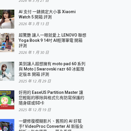
2026 年 3 月 21 日
AI 支付 一錶搞定大小事 Xiaomi
簡單
Watch 5 開箱 評測
2026 年 3 月 13 日
超驚艷 讓人一眼就愛上 LENOVO 聯想
Yoga Book 9 14吋 AI輕薄筆電 開箱
評測
2026 年 1 月 30 日
美到讓人超想擁有 moto pad 60 系列
與 Moto | Swarovski razr 60 冰藍限
定版本 開箱 評測
2025 年 12 月 29 日
好用的 EaseUS Partition Master 讓
您輕鬆的移除與格式化有防寫保護的
隨身碟或SD卡
2025 年 12 月 19 日
一鍵修復模糊影片、舊照的 AI 好幫
手! VideoProc Converter AI 新版全