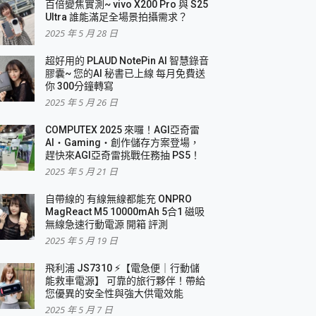
百倍變焦實測~ vivo X200 Pro 與 S25
Ultra 誰能滿足全場景拍攝需求？
2025 年 5 月 28 日
超好用的 PLAUD NotePin AI 智慧錄音
膠囊~ 您的AI 秘書已上線 每月免費送
你 300分鐘轉寫
2025 年 5 月 26 日
COMPUTEX 2025 來囉！AGI亞奇雷
AI・Gaming・創作儲存方案登場，
趕快來AGI亞奇雷挑戰任務抽 PS5！
2025 年 5 月 21 日
自帶線的 有線無線都能充 ONPRO
MagReact M5 10000mAh 5合1 磁吸
無線急速行動電源 開箱 評測
2025 年 5 月 19 日
飛利浦 JS7310 ⚡【電急便｜行動儲
能救車電源】 可靠的旅行夥伴！帶給
您優異的安全性與強大供電效能
2025 年 5 月 7 日