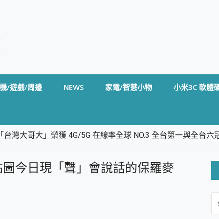
機/遊戲/周邊
NEWS
家電/智慧小物
小米3C 軟體
台灣大哥大」榮獲 4G/5G 在線率全球 NO.3 全台第一與全
卡」開箱評測~ 終結會議紀錄地獄，自動生成摘要報告，200+語言
m BS5 足球君開箱~ 短焦投影機 3千元就能擁有！ 折扣碼在這～
音貼圖今日現「聲」會說話的保羅麥
的 FireCuda X1070 SSD 固態硬碟開箱 評測
線設計 SpotCam Solo Eco 太陽能防水雲端攝影機 SpotCam
S
stige 14 AI+ D3MG-031TW 14吋 開箱評價，AI輕薄商務筆電 Co
FO
alme 16 Pro 開箱評價~ 2 億畫素 LumaColor 影像、持久續航與