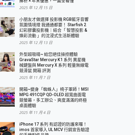
解析 × 年末優惠，一篇全看懂
2025 年 12 月 15 日
小朋友才做選擇 投影機 RGB藍牙音響
氛圍情境燈 我通通都要！ Starfish 2
幻彩膠囊投影機｜結合「 智慧投影 &
煥彩流動 」的沈浸式生活新體驗
2025 年 12 月 13 日
外型超吸晴~ 給您絕佳操控體驗
GravaStar Mercury K1 系列 異星機
械鍵盤與 Mercury X 系列 輕量無線電
競滑鼠 開箱 評測
2025 年 11 月 7 日
開箱~變身「蜘蛛人」椅子軍師！MSI
MPG 491CQP QD-OLED 超寬曲面電
競螢幕，多工辦公、爽度滿滿的終極
桌面體驗
2025 年 11 月 4 日
iPhone 17 系列 有認證的防護來囉！
imos 首家導入 UL MCV 行銷宣告驗證
的手機配件品牌