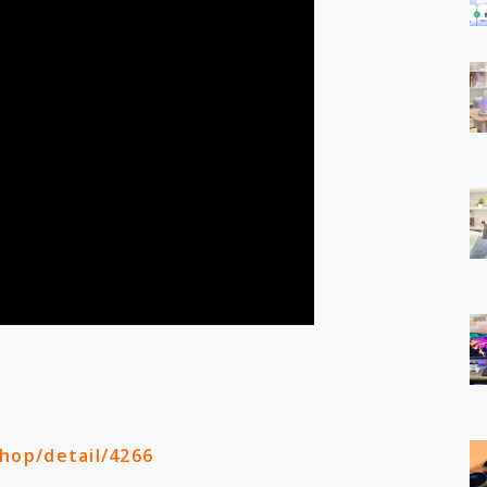
shop/detail/4266