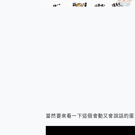
多個願望一次滿足 超強散熱 微星
一吸完美對位 擁有超強吸力
OPPO 哈蘇 300mm 專
Motorola edge 70 p
近八千元的 Soundcore L
ASUS Pad 全面應援 M
當然要來看一下這個會動又會說話的蛋