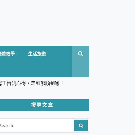
硬體教學
生活旅遊
台六冠王實測心得，走到哪順到哪！
翻譯，旅遊最強搭檔。
搜尋文章
 Solo 3 2.5K高畫質戶外攝影機 開箱 評
EARCH
pilot+ PC
R:
 IP69K 高防護