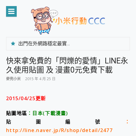
Skip
to
content
出門在外網路穩定最實在 「台灣大哥大」榮獲 4G/5G 在線率全球 NO.3 全台第一與全台六冠王實測心得，走到哪順到哪！
「AUSNAT R1 錄音卡」開箱評測~ 終結會議紀錄地獄，自動生成摘要報告，200+語言翻譯，旅遊最強搭檔。
CP 值天花板~ Bongcom BS5 足球君開箱~ 短焦投影機 3千元就能擁有！ 折扣碼在這～
快來拿免費的「閃爍的愛情」LINE永
專為 PC上的 XBOX和掌機設計的 FireCuda X1070 SSD 固態硬碟開箱 評測
久使用貼圖 及 漫畫0元免費下載
台灣製攝影機在這裡，100%全無線設計 SpotCam Solo Eco 太陽能防水雲端攝影機 SpotCam Solo 3 2.5K高畫質戶外攝影機 開箱 評測
電力超超超持久 MSI 微星 Prestige 14 AI+ D3MG-031TW 14吋 開箱評價，AI輕薄商務筆電 Copilot+ PC
麥兜小米
2015 年 4 月 25 日
超懂拍、耐用 AI 街拍機~ realme 16 Pro 開箱評價~ 2 億畫素 LumaColor 影像、持久續航與 IP69K 高防護
防窺黑科技 Galaxy S26 Ultra系列保護貼怎麼選？imos AR 低反光玻璃、藍寶石鏡頭貼與軍規防摔殼完整開箱評價
AI 支付 一錶搞定大小事 Xiaomi Watch 5 開箱 評測
2015/04/25更新
超驚艷 讓人一眼就愛上 LENOVO 聯想 Yoga Book 9 14吋 AI輕薄筆電 開箱 評測
美到讓人超想擁有 moto pad 60 系列 與 Moto | Swarovski razr 60 冰藍限定版本 開箱 評測
貼圖地區
：
日本
(下載漫畫
)
好用的 EaseUS Partition Master 讓您輕鬆的移除與格式化有防寫保護的隨身碟或SD卡
貼圖編號
：
一鍵修復模糊影片、舊照的 AI 好幫手! VideoProc Converter AI 新版全解析 × 年末優惠，一篇全看懂
http://line.naver.jp/R/shop/detail/2477
小朋友才做選擇 投影機 RGB藍牙音響 氛圍情境燈 我通通都要！ Starfish 2 幻彩膠囊投影機｜結合「 智慧投影 & 煥彩流動 」的沈浸式生活新體驗