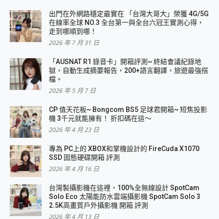
出門在外網路穩定最實在 「台灣大哥大」榮獲 4G/5G
在線率全球 NO.3 全台第一與全台六冠王實測心得，
走到哪順到哪！
2026 年 7 月 31 日
「AUSNAT R1 錄音卡」開箱評測~ 終結會議紀錄地
獄，自動生成摘要報告，200+語言翻譯，旅遊最強搭
檔。
2026 年 5 月 7 日
CP 值天花板~ Bongcom BS5 足球君開箱~ 短焦投影
機 3千元就能擁有！ 折扣碼在這～
2026 年 4 月 23 日
專為 PC上的 XBOX和掌機設計的 FireCuda X1070
SSD 固態硬碟開箱 評測
2026 年 4 月 16 日
台灣製攝影機在這裡，100%全無線設計 SpotCam
Solo Eco 太陽能防水雲端攝影機 SpotCam Solo 3
2.5K高畫質戶外攝影機 開箱 評測
2026 年 4 月 13 日