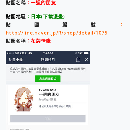
外型超吸晴~ 給您絕佳操控體驗 GravaStar Mercury K1 系列 異星機械鍵盤與 Mercury X 系列 輕量無線電競滑鼠 開箱 評測
貼圖名稱
：一週的朋友
開箱~變身「蜘蛛人」椅子軍師！MSI MPG 491CQP QD-OLED 超寬曲面電競螢幕，多工辦公、爽度滿滿的終極桌面體驗
iPhone 17 系列 有認證的防護來囉！ imos 首家導入 UL MCV 行銷宣告驗證的手機配件品牌
貼圖地區
：
日本
(下載漫畫
)
DJI Osmo Pocket 3 爽爽帶回家 歡慶 EaseUS 21 週年到來，「Slogan 海報徵稿活動」好康大放送
貼圖編號
：
小巧好吸不擋鏡頭 有Qi2認證的 ONPRO MagReact MXs2 5000mAh薄型磁吸無線急速行動電源 開箱 評測
http://line.naver.jp/R/shop/detail/1075
會走動的冷暖氣 SONY REON POCKET PRO 穿戴式智慧冷暖調溫裝置 開箱 評測
寶可夢飛人外掛iToolab AnyGo全新升級，GO Fest 五折優惠嗨翻天！支援 iOS/Android！
貼圖名稱
：花牌情緣
百倍變焦實測~ vivo X200 Pro 與 S25 Ultra 誰能滿足全場景拍攝需求？
超好用的 PLAUD NotePin AI 智慧錄音膠囊~ 您的AI 秘書已上線 每月免費送你 300分鐘轉寫
COMPUTEX 2025 來囉！AGI亞奇雷 AI・Gaming・創作儲存方案登場，趕快來AGI亞奇雷挑戰任務抽 PS5！
自帶線的 有線無線都能充 ONPRO MagReact M5 10000mAh 5合1 磁吸無線急速行動電源 開箱 評測
飛利浦 JS7310 ⚡【電急便｜行動儲能救車電源】 可靠的旅行夥伴！帶給您優異的安全性與強大供電效能
是螢幕也是電視! 一機超多用途「MSI微星 Modern MD272UPSW 27型」 4K IPS 輕薄商用智慧聯網螢幕 開箱 評測
您的專屬AI 助手 Yoga Slim 7 Aura Edition 觸控AI筆電 開箱 評測
realme 14 Pro 超硬軍規、冰感變色實測，realme 14 5G 遊戲戰鬥值爆表，效能x娛樂全都要！
iPhone、Apple Watch、AirPods耳機 三個設備充電一起搞定 ONPRO MagReact™ M3 3 in 1可攜摺疊無線充電器 開箱 評測
動靜皆宜「HUAWEI FreeArc」開放式耳掛耳機，無感配戴! 超穩超服貼，音質、通話也很優質
好玩好拍 vivo V50 ~ 口袋裡的 Zeiss 潮流攝影棚!
25種洗烘模式一機搞定! Roborock 衣莉莎白 H1 Neo分子篩洗脫烘 AI 滾筒洗衣機
給 MSI Claw 系列電競掌機 最完美的家 MSI Nest Docking Station 掌機專屬擴充底座 開箱 評測
B&O 精品級音響! Home+ 中嘉寬頻 SoundBox 劇院串流盒 開箱 評測