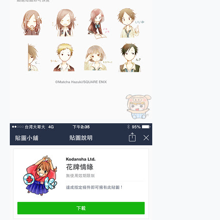
2億 APO蔡司長焦神機降臨~ vivo X200 Pro、vivo X200 就是這麼好拍
EaseUS Vocal Remover 免費線上去聲器一鍵去除人聲 人聲 音樂分離 2024 消除人聲推薦
3 個超值 MHN 飛人工具分享~~ iToolab AnyGo 魔物獵人 Now飛人 ios教學 不出門也可以到處走
Locawhere AnyTo 寶可夢飛人 AnyTo 不出門也可以飛遍全世界
小體積 40000mAh 超大容量 一次充5個設備 充好充滿 CUKTECH 酷態科 300W 微型充電站 開箱 評測
97.3% 恢復率，資料救援就是這麼簡單 EaseUS Data Recovery Wizard Free 18.0.0 業界最好的資料救援軟體
磁碟系統大風吹 有了 磁碟管理程式 EaseUS Partition Master 就是這麼簡單
全新 SONY Xperia 1 VI 開箱! 相機實測! 長焦覆蓋更遠更清晰、2日長續航、頂尖影音娛樂效能~
Xiaomi 14 Ultra 開箱 評測~ 有深度的 Leica 影像旗艦手機! 加碼小旗艦 Xiaomi 14 開箱 評測
vivo TWS 3e 真無線藍牙耳機智慧降噪升級、音質明亮溫潤，並支援雙設備連接~
MSI Claw 掌機專屬配件包 來囉 完美保護 MSI Claw A1M-026TW 電競掌機
人像旗艦 vivo V30 系列 開箱 評測! 首搭蔡司光學鏡頭、攝影棚級柔光環、拍攝功能最好玩的美拍神機 vivo V30 Pro
多個願望一次滿足 超強散熱 微星 MSI Claw A1M-026TW 電競掌機 開箱 評測
一吸完美對位 擁有超強吸力與超好用的隱磁支架 O-ONE MAG 最會吸的行動電源 開箱 評測
業界首例百人盲測揭密，Shark EVOPOWER SYSTEM NEO+ 實測，如何精準解決居家清潔三大痛點？
OPPO 哈蘇 300mm 專業增距鏡實測：Find X9 Ultra 光學長焦隨手拍，紀錄生活就是這麼簡單
Motorola edge 70 pro 及 moto g37 power上市，登錄在送飛利浦氣炸鍋
近八千元的 Soundcore Liberty 5 Pro Max，有螢幕的耳機會是智商稅嗎?