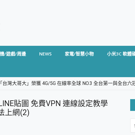
機/遊戲/周邊
NEWS
家電/智慧小物
小米3C 軟體
台灣大哥大」榮獲 4G/5G 在線率全球 NO.3 全台第一與全
卡」開箱評測~ 終結會議紀錄地獄，自動生成摘要報告，200+語言
m BS5 足球君開箱~ 短焦投影機 3千元就能擁有！ 折扣碼在這～
N欣賞LINE貼圖 免費VPN 連線設定教學
的 FireCuda X1070 SSD 固態硬碟開箱 評測
線設計 SpotCam Solo Eco 太陽能防水雲端攝影機 SpotCam
上網(2)
S
stige 14 AI+ D3MG-031TW 14吋 開箱評價，AI輕薄商務筆電 Co
FO
alme 16 Pro 開箱評價~ 2 億畫素 LumaColor 影像、持久續航與