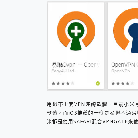
防窺黑科技 Galaxy S2
AI 支付 一錶搞定大小事 Xiao
超驚艷 讓人一眼就愛上 LENOV
美到讓人超想擁有 moto pad 
好用的 EaseUS Parti
一鍵修復模糊影片、舊照的 AI 
小朋友才做選擇 投影機 RG
式生活新體驗
外型超吸晴~ 給您絕佳操控體驗 
開箱~變身「蜘蛛人」椅子軍師
iPhone 17 系列 有認
DJI Osmo Pocket 3
小巧好吸不擋鏡頭 有Qi2認證
會走動的冷暖氣 SONY RE
寶可夢飛人外掛iToolab An
百倍變焦實測~ vivo X200
用過不少套VPN連線軟體，目前小米最推
超好用的 PLAUD NoteP
軟體，而iOS推薦的一樣是易聯不過易聯
COMPUTEX 2025 來
米都是使用SAFARI配合VPNGATE來
自帶線的 有線無線都能充 ONP
飛利浦 JS7310 ⚡【
是螢幕也是電視! 一機超多用途