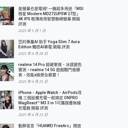
是螢幕也是電視! 一機超多用途「MSI
微星 Modern MD272UPSW 27型」
4K IPS 輕薄商用智慧聯網螢幕 開箱
評測
2025 年 5 月 1 日
您的專屬AI 助手 Yoga Slim 7 Aura
Edition 觸控AI筆電 開箱 評測
2025 年 4 月 28 日
realme 14 Pro 超硬軍規、冰感變色
實測，realme 14 5G 遊戲戰鬥值爆
表，效能x娛樂全都要！
2025 年 4 月 25 日
iPhone、Apple Watch、AirPods耳
機 三個設備充電一起搞定 ONPRO
MagReact™ M3 3 in 1可攜摺疊無線
充電器 開箱 評測
2025 年 4 月 23 日
動靜皆宜「HUAWEI FreeArc」開放