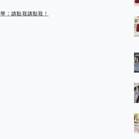
 7 Aura Edition 觸控AI筆電 開箱 評測
軍規、冰感變色實測，realme 14 5G 遊戲戰鬥值爆表，效能x娛樂全都
N 教學：請點我請點我！
h、AirPods耳機 三個設備充電一起搞定 ONPRO MagReact™ M3 
eeArc」開放式耳掛耳機，無感配戴! 超穩超服貼，音質、通話也很
袋裡的 Zeiss 潮流攝影棚!
orock 衣莉莎白 H1 Neo分子篩洗脫烘 AI 滾筒洗衣機
 最完美的家 MSI Nest Docking Station 掌機專屬擴充底座 開箱
 中嘉寬頻 SoundBox 劇院串流盒 開箱 評測
ivo X200 Pro、vivo X200 就是這麼好拍
over 免費線上去聲器一鍵去除人聲 人聲 音樂分離 2024 消除人聲推薦
~~ iToolab AnyGo 魔物獵人 Now飛人 ios教學 不出門也可以
寶可夢飛人 AnyTo 不出門也可以飛遍全世界
容量 一次充5個設備 充好充滿 CUKTECH 酷態科 300W 微型充電站
簡單 EaseUS Data Recovery Wizard Free 18.0.0 
 EaseUS Partition Master 就是這麼簡單
1 VI 開箱! 相機實測! 長焦覆蓋更遠更清晰、2日長續航、頂尖影音娛樂
 評測~ 有深度的 Leica 影像旗艦手機! 加碼小旗艦 Xiaomi 14 開箱 評測
無線藍牙耳機智慧降噪升級、音質明亮溫潤，並支援雙設備連接~
來囉 完美保護 MSI Claw A1M-026TW 電競掌機
列 開箱 評測! 首搭蔡司光學鏡頭、攝影棚級柔光環、拍攝功能最好玩的美拍神