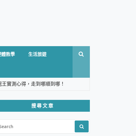
硬體教學
生活旅遊
台六冠王實測心得，走到哪順到哪！
翻譯，旅遊最強搭檔。
搜尋文章
 Solo 3 2.5K高畫質戶外攝影機 開箱 評
EARCH
pilot+ PC
R:
 IP69K 高防護