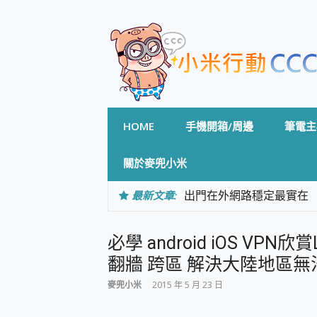
Skip
to
content
HOME
手機開箱/周邊
筆電主
關於麥兜小米
最新文章:
出門在外網路穩定最實在 「
「AUSNAT R1 錄音
CP 值天花板~ Bongco
必學 android iOS VP
專為 PC上的 XBOX和掌機設計
台灣製攝影機在這裡，100%全無
翻牆 跨區 解決大陸地區無法
測
麥兜小米
2015 年 5 月 23 日
電力超超超持久 MSI 微星 Pre
超懂拍、耐用 AI 街拍機~ re