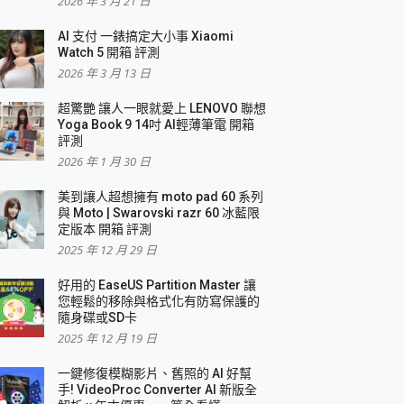
2026 年 3 月 21 日
AI 支付 一錶搞定大小事 Xiaomi
簡單
Watch 5 開箱 評測
2026 年 3 月 13 日
超驚艷 讓人一眼就愛上 LENOVO 聯想
Yoga Book 9 14吋 AI輕薄筆電 開箱
評測
2026 年 1 月 30 日
美到讓人超想擁有 moto pad 60 系列
與 Moto | Swarovski razr 60 冰藍限
定版本 開箱 評測
2025 年 12 月 29 日
好用的 EaseUS Partition Master 讓
您輕鬆的移除與格式化有防寫保護的
隨身碟或SD卡
2025 年 12 月 19 日
一鍵修復模糊影片、舊照的 AI 好幫
手! VideoProc Converter AI 新版全