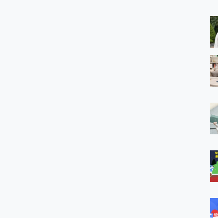
 MSI Claw A1M-026TW 電競掌機 開箱 評測
與超好用的隱磁支架 O-ONE MAG 最會吸的行動電源 開箱 評測
業增距鏡實測：Find X9 Ultra 光學長焦隨手拍，紀錄生活就是這麼
ro 及 moto g37 power上市，登錄在送飛利浦氣炸鍋
iberty 5 Pro Max，有螢幕的耳機會是智商稅嗎?
e Time，加碼愛奇藝黃金雙周卡體驗，專案價最低 NT$0 起