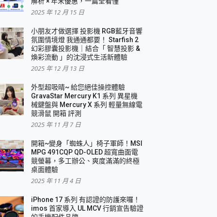
解析 × 年末優惠，一篇全看懂
2025 年 12 月 15 日
小朋友才做選擇 投影機 RGB藍牙音響
氛圍情境燈 我通通都要！ Starfish 2
幻彩膠囊投影機｜結合「 智慧投影 &
煥彩流動 」的沈浸式生活新體驗
2025 年 12 月 13 日
外型超吸晴~ 給您絕佳操控體驗
GravaStar Mercury K1 系列 異星機
械鍵盤與 Mercury X 系列 輕量無線電
競滑鼠 開箱 評測
2025 年 11 月 7 日
開箱~變身「蜘蛛人」椅子軍師！MSI
MPG 491CQP QD-OLED 超寬曲面電
競螢幕，多工辦公、爽度滿滿的終極
桌面體驗
2025 年 11 月 4 日
iPhone 17 系列 有認證的防護來囉！
imos 首家導入 UL MCV 行銷宣告驗證
的手機配件品牌