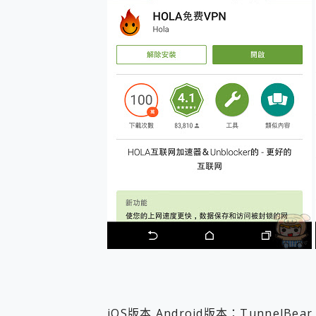
iOS版本 Android版本：TunnelB