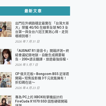
貼與軍規防摔殼完整開箱評價
最新文章
出門在外網路穩定最實在 「台灣大哥
，一篇全看懂
大」榮獲 4G/5G 在線率全球 NO.3 全
台第一與全台六冠王實測心得，走到
機｜結合「 智慧投影 & 煥彩流動 」的沈浸
哪順到哪！
2026 年 7 月 31 日
X 系列 輕量無線電競滑鼠 開箱 評測
多工辦公、爽度滿滿的終極桌面體驗
「AUSNAT R1 錄音卡」開箱評測~ 終
結會議紀錄地獄，自動生成摘要報
好康大放送
告，200+語言翻譯，旅遊最強搭檔。
動電源 開箱 評測
2026 年 5 月 7 日
CP 值天花板~ Bongcom BS5 足球君
開箱~ 短焦投影機 3千元就能擁有！
折扣碼在這～
寫
2026 年 4 月 23 日
挑戰任務抽 PS5！
 開箱 評測
專為 PC上的 XBOX和掌機設計的
與強大供電效能
FireCuda X1070 SSD 固態硬碟開箱
商用智慧聯網螢幕 開箱 評測
評測