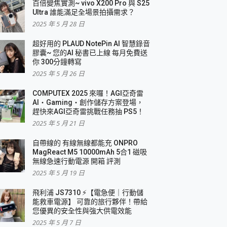
百倍變焦實測~ vivo X200 Pro 與 S25
Ultra 誰能滿足全場景拍攝需求？
2025 年 5 月 28 日
超好用的 PLAUD NotePin AI 智慧錄音
膠囊~ 您的AI 秘書已上線 每月免費送
你 300分鐘轉寫
2025 年 5 月 26 日
COMPUTEX 2025 來囉！AGI亞奇雷
AI・Gaming・創作儲存方案登場，
趕快來AGI亞奇雷挑戰任務抽 PS5！
2025 年 5 月 21 日
自帶線的 有線無線都能充 ONPRO
MagReact M5 10000mAh 5合1 磁吸
無線急速行動電源 開箱 評測
2025 年 5 月 19 日
飛利浦 JS7310 ⚡【電急便｜行動儲
能救車電源】 可靠的旅行夥伴！帶給
您優異的安全性與強大供電效能
2025 年 5 月 7 日