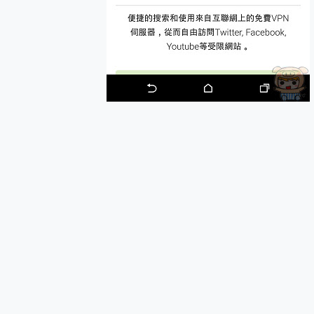
多個願望一次滿足 超強散熱 微星
一吸完美對位 擁有超強吸力
OPPO 哈蘇 300mm 專
Motorola edge 70 p
近八千元的 Soundcore L
ASUS Pad 全面應援 M