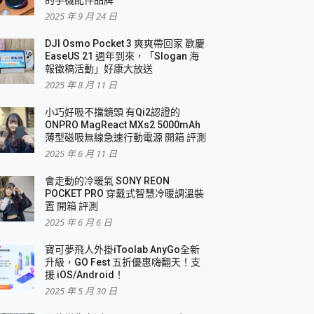
2025 年 9 月 24 日
DJI Osmo Pocket 3 爽爽帶回家 歡慶
EaseUS 21 週年到來，「Slogan 海
報徵稿活動」好康大放送
2025 年 8 月 11 日
小巧好吸不擋鏡頭 有Qi2認證的
ONPRO MagReact MXs2 5000mAh
薄型磁吸無線急速行動電源 開箱 評測
2025 年 6 月 11 日
會走動的冷暖氣 SONY REON
POCKET PRO 穿戴式智慧冷暖調溫裝
置 開箱 評測
2025 年 6 月 6 日
寶可夢飛人外掛iToolab AnyGo全新
升級，GO Fest 五折優惠嗨翻天！支
援 iOS/Android！
2025 年 5 月 30 日