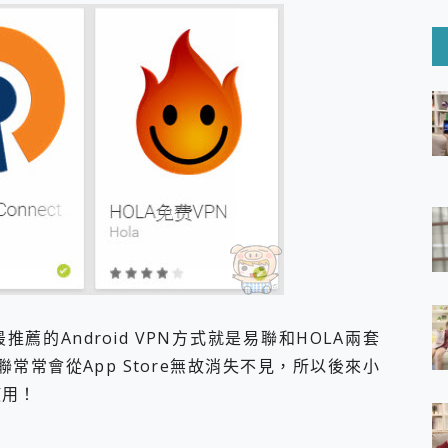
6 Ultra系列保護貼怎麼選？imos AR 低反光玻璃、藍寶石鏡頭
mi Watch 5 開箱 評測
O 聯想 Yoga Book 9 14吋 AI輕薄筆電 開箱 評測
60 系列 與 Moto | Swarovski razr 60 冰藍限定版本 開箱 評測
tion Master 讓您輕鬆的移除與格式化有防寫保護的隨身碟或SD卡
好幫手! VideoProc Converter AI 新版全解析 × 年末優惠
B藍牙音響 氛圍情境燈 我通通都要！ Starfish 2 幻彩膠囊投影
GravaStar Mercury K1 系列 異星機械鍵盤與 Mercury 
！MSI MPG 491CQP QD-OLED 超寬曲面電競螢幕，
證的防護來囉！ imos 首家導入 UL MCV 行銷宣告驗證的手機配件品牌
 爽爽帶回家 歡慶 EaseUS 21 週年到來，「Slogan 海報徵稿活動」
的 ONPRO MagReact MXs2 5000mAh薄型磁吸無線急速行
ON POCKET PRO 穿戴式智慧冷暖調溫裝置 開箱 評測
yGo全新升級，GO Fest 五折優惠嗨翻天！支援 iOS/Android！
 Pro 與 S25 Ultra 誰能滿足全場景拍攝需求？
薦的Android VPN方式就是易聯和HOLA兩套
in AI 智慧錄音膠囊~ 您的AI 秘書已上線 每月免費送你 300分鐘轉
常常會從App Store無故消失不見，所以後來小
囉！AGI亞奇雷 AI・Gaming・創作儲存方案登場，趕快來AGI亞奇雷
使用！
RO MagReact M5 10000mAh 5合1 磁吸無線急速行動電源
電急便｜行動儲能救車電源】 可靠的旅行夥伴！帶給您優異的安全性
「MSI微星 Modern MD272UPSW 27型」 4K IPS 輕薄