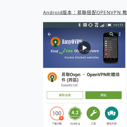
您的專屬AI 助手 Yoga Slim
realme 14 Pro 超硬
Android版本：易聯搭配OPENVP
iPhone、Apple Watc
動靜皆宜「HUAWEI Fr
好玩好拍 vivo V50 ~ 口
25種洗烘模式一機搞定! Rob
給 MSI Claw 系列電競掌機
B&O 精品級音響! Home+
2億 APO蔡司長焦神機降臨~ v
EaseUS Vocal Rem
3 個超值 MHN 飛人工具分享
Locawhere AnyTo 
小體積 40000mAh 超大
97.3% 恢復率，資料救援就是這麼
磁碟系統大風吹 有了 磁碟管理程式
全新 SONY Xperia 
Xiaomi 14 Ultra 開箱
vivo TWS 3e 真
MSI Claw 掌機專屬配件包 
人像旗艦 vivo V30 系