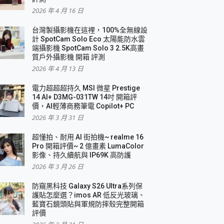
2026 年 4 月 16 日
要！
台灣製攝影機在這裡，100%全無線設
3 in 1可攜摺疊無線充電器 開箱 評測
計 SpotCam Solo Eco 太陽能防水雲
優質
端攝影機 SpotCam Solo 3 2.5K高畫
質戶外攝影機 開箱 評測
2026 年 4 月 13 日
 評測
電力超超超持久 MSI 微星 Prestige
14 AI+ D3MG-031TW 14吋 開箱評
價，AI輕薄商務筆電 Copilot+ PC
2026 年 3 月 31 日
到處走
超懂拍、耐用 AI 街拍機~ realme 16
 開箱 評測
Pro 開箱評價~ 2 億畫素 LumaColor
業界最好的資料救援軟體
影像、持久續航與 IP69K 高防護
2026 年 3 月 26 日
效能~
防窺黑科技 Galaxy S26 Ultra系列保
護貼怎麼選？imos AR 低反光玻璃、
藍寶石鏡頭貼與軍規防摔殼完整開箱
評價
機 vivo V30 Pro