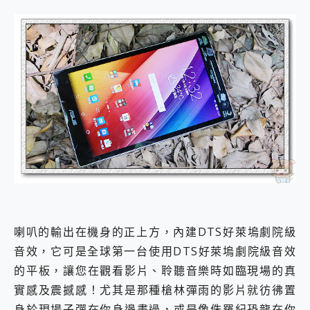
喇叭的輸出在機身的正上方，內建DTS好萊塢劇院級
音效，它可是全球第一台使用DTS好萊塢劇院級音效
的平板，讓您在觀看影片、聆聽音樂時如臨現場的真
實感及震撼感！尤其是那種槍林彈雨的影片就彷彿置
身於現場子彈在你身邊畫過，或是像侏羅紀恐龍在你