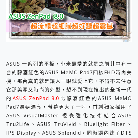
外型超吸晴~ 給您絕佳操控體驗 GravaStar Mercury K1 系列 異星機械鍵盤與 Mercury X 系列 輕量無線電競滑鼠 開箱 評測
開箱~變身「蜘蛛人」椅子軍師！MSI MPG 491CQP QD-OLED 超寬曲面電競螢幕，多工辦公、爽度滿滿的終極桌面體驗
iPhone 17 系列 有認證的防護來囉！ imos 首家導入 UL MCV 行銷宣告驗證的手機配件品牌
DJI Osmo Pocket 3 爽爽帶回家 歡慶 EaseUS 21 週年到來，「Slogan 海報徵稿活動」好康大放送
小巧好吸不擋鏡頭 有Qi2認證的 ONPRO MagReact MXs2 5000mAh薄型磁吸無線急速行動電源 開箱 評測
會走動的冷暖氣 SONY REON POCKET PRO 穿戴式智慧冷暖調溫裝置 開箱 評測
寶可夢飛人外掛iToolab AnyGo全新升級，GO Fest 五折優惠嗨翻天！支援 iOS/Android！
百倍變焦實測~ vivo X200 Pro 與 S25 Ultra 誰能滿足全場景拍攝需求？
超好用的 PLAUD NotePin AI 智慧錄音膠囊~ 您的AI 秘書已上線 每月免費送你 300分鐘轉寫
COMPUTEX 2025 來囉！AGI亞奇雷 AI・Gaming・創作儲存方案登場，趕快來AGI亞奇雷挑戰任務抽 PS5！
ASUS 一系列的平板，小米最愛的就是之前其中有一
自帶線的 有線無線都能充 ONPRO MagReact M5 10000mAh 5合1 磁吸無線急速行動電源 開箱 評測
台的醇酒紅色的ASUS MeMO Pad7四核FHD時尚美
飛利浦 JS7310 ⚡【電急便｜行動儲能救車電源】 可靠的旅行夥伴！帶給您優異的安全性與強大供電效能
機，那台真的就是讓人一眼就愛上它，不得不去注意
是螢幕也是電視! 一機超多用途「MSI微星 Modern MD272UPSW 27型」 4K IPS 輕薄商用智慧聯網螢幕 開箱 評測
您的專屬AI 助手 Yoga Slim 7 Aura Edition 觸控AI筆電 開箱 評測
它那美麗又時尚的外型，想不到現在推出的全新一代
realme 14 Pro 超硬軍規、冰感變色實測，realme 14 5G 遊戲戰鬥值爆表，效能x娛樂全都要！
的
ASUS ZenPad 8.0
比醇酒紅色的ASUS MeMO
iPhone、Apple Watch、AirPods耳機 三個設備充電一起搞定 ONPRO MagReact™ M3 3 in 1可攜摺疊無線充電器 開箱 評測
Pad7還要漂亮，螢幕更大了一吋，首創獨家採用了
動靜皆宜「HUAWEI FreeArc」開放式耳掛耳機，無感配戴! 超穩超服貼，音質、通話也很優質
ASUS VisualMaster 視覺強化技術結合ASUS
好玩好拍 vivo V50 ~ 口袋裡的 Zeiss 潮流攝影棚!
25種洗烘模式一機搞定! Roborock 衣莉莎白 H1 Neo分子篩洗脫烘 AI 滾筒洗衣機
Tru2Life、ASUS TruVivid、Bluelight Filter、
給 MSI Claw 系列電競掌機 最完美的家 MSI Nest Docking Station 掌機專屬擴充底座 開箱 評測
IPS Display、ASUS Splendid，同時還內建了DTS
B&O 精品級音響! Home+ 中嘉寬頻 SoundBox 劇院串流盒 開箱 評測