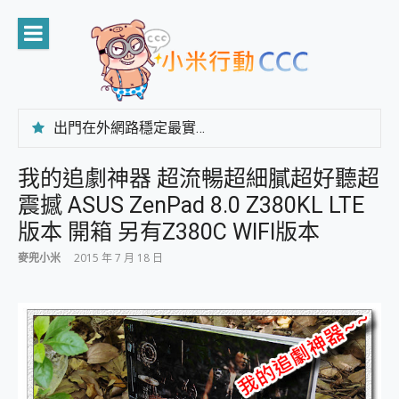
Skip
to
content
出門在外網路穩定最實在 「台灣大哥大」榮獲 4G/5G 在線率全球 NO.3 全台第一與全台六冠王實測心得，走到哪順到哪！
「AUSNAT R1 錄音卡」開箱評測~ 終結會議紀錄地獄，自動生成摘要報告，200+語言翻譯，旅遊最強搭檔。
CP 值天花板~ Bongcom BS5 足球君開箱~ 短焦投影機 3千元就能擁有！ 折扣碼在這～
我的追劇神器 超流暢超細膩超好聽超
專為 PC上的 XBOX和掌機設計的 FireCuda X1070 SSD 固態硬碟開箱 評測
震撼 ASUS ZenPad 8.0 Z380KL LTE
台灣製攝影機在這裡，100%全無線設計 SpotCam Solo Eco 太陽能防水雲端攝影機 SpotCam Solo 3 2.5K高畫質戶外攝影機 開箱 評測
電力超超超持久 MSI 微星 Prestige 14 AI+ D3MG-031TW 14吋 開箱評價，AI輕薄商務筆電 Copilot+ PC
版本 開箱 另有Z380C WIFI版本
超懂拍、耐用 AI 街拍機~ realme 16 Pro 開箱評價~ 2 億畫素 LumaColor 影像、持久續航與 IP69K 高防護
麥兜小米
2015 年 7 月 18 日
防窺黑科技 Galaxy S26 Ultra系列保護貼怎麼選？imos AR 低反光玻璃、藍寶石鏡頭貼與軍規防摔殼完整開箱評價
AI 支付 一錶搞定大小事 Xiaomi Watch 5 開箱 評測
超驚艷 讓人一眼就愛上 LENOVO 聯想 Yoga Book 9 14吋 AI輕薄筆電 開箱 評測
美到讓人超想擁有 moto pad 60 系列 與 Moto | Swarovski razr 60 冰藍限定版本 開箱 評測
好用的 EaseUS Partition Master 讓您輕鬆的移除與格式化有防寫保護的隨身碟或SD卡
一鍵修復模糊影片、舊照的 AI 好幫手! VideoProc Converter AI 新版全解析 × 年末優惠，一篇全看懂
小朋友才做選擇 投影機 RGB藍牙音響 氛圍情境燈 我通通都要！ Starfish 2 幻彩膠囊投影機｜結合「 智慧投影 & 煥彩流動 」的沈浸式生活新體驗