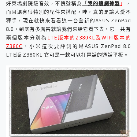
好萊塢劇院級音效，不愧號稱為
「我的追劇神器
」
，
2億 APO蔡司長焦神機降臨~ vivo X200 Pro、vivo X200 就是這麼好拍
而且還有很特別的配件來搭配，哇，真的是讓人愛不
EaseUS Vocal Remover 免費線上去聲器一鍵去除人聲 人聲 音樂分離 2024 消除人聲推薦
3 個超值 MHN 飛人工具分享~~ iToolab AnyGo 魔物獵人 Now飛人 ios教學 不出門也可以到處走
釋手，現在就快來看看這一台全新的ASUS ZenPad
Locawhere AnyTo 寶可夢飛人 AnyTo 不出門也可以飛遍全世界
8.0，到底有多厲害就讓我們來給它看下去，它一共有
小體積 40000mAh 超大容量 一次充5個設備 充好充滿 CUKTECH 酷態科 300W 微型充電站 開箱 評測
兩個版本分別為
LTE版本的Z380KL及WIFI版本的
97.3% 恢復率，資料救援就是這麼簡單 EaseUS Data Recovery Wizard Free 18.0.0 業界最好的資料救援軟體
磁碟系統大風吹 有了 磁碟管理程式 EaseUS Partition Master 就是這麼簡單
Z380C
，小米這次要評測的是ASUS ZenPad 8.0
全新 SONY Xperia 1 VI 開箱! 相機實測! 長焦覆蓋更遠更清晰、2日長續航、頂尖影音娛樂效能~
LTE版 Z380KL 它可是一款可以打電話的通話平板。
Xiaomi 14 Ultra 開箱 評測~ 有深度的 Leica 影像旗艦手機! 加碼小旗艦 Xiaomi 14 開箱 評測
vivo TWS 3e 真無線藍牙耳機智慧降噪升級、音質明亮溫潤，並支援雙設備連接~
MSI Claw 掌機專屬配件包 來囉 完美保護 MSI Claw A1M-026TW 電競掌機
人像旗艦 vivo V30 系列 開箱 評測! 首搭蔡司光學鏡頭、攝影棚級柔光環、拍攝功能最好玩的美拍神機 vivo V30 Pro
多個願望一次滿足 超強散熱 微星 MSI Claw A1M-026TW 電競掌機 開箱 評測
一吸完美對位 擁有超強吸力與超好用的隱磁支架 O-ONE MAG 最會吸的行動電源 開箱 評測
OPPO 哈蘇 300mm 專業增距鏡實測：Find X9 Ultra 光學長焦隨手拍，紀錄生活就是這麼簡單
Motorola edge 70 pro 及 moto g37 power上市，登錄在送飛利浦氣炸鍋
近八千元的 Soundcore Liberty 5 Pro Max，有螢幕的耳機會是智商稅嗎?
ASUS Pad 全面應援 Me Time，加碼愛奇藝黃金雙周卡體驗，專案價最低 NT$0 起