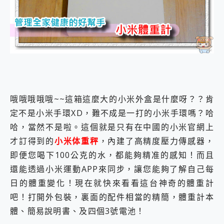
外型超吸晴~ 給您絕佳操控體驗 GravaStar Mercury K1 系列 異星機械鍵盤與 Mercury X 系列 輕量無線電競滑鼠 開箱 評測
開箱~變身「蜘蛛人」椅子軍師！MSI MPG 491CQP QD-OLED 超寬曲面電競螢幕，多工辦公、爽度滿滿的終極桌面體驗
iPhone 17 系列 有認證的防護來囉！ imos 首家導入 UL MCV 行銷宣告驗證的手機配件品牌
DJI Osmo Pocket 3 爽爽帶回家 歡慶 EaseUS 21 週年到來，「Slogan 海報徵稿活動」好康大放送
小巧好吸不擋鏡頭 有Qi2認證的 ONPRO MagReact MXs2 5000mAh薄型磁吸無線急速行動電源 開箱 評測
會走動的冷暖氣 SONY REON POCKET PRO 穿戴式智慧冷暖調溫裝置 開箱 評測
寶可夢飛人外掛iToolab AnyGo全新升級，GO Fest 五折優惠嗨翻天！支援 iOS/Android！
百倍變焦實測~ vivo X200 Pro 與 S25 Ultra 誰能滿足全場景拍攝需求？
超好用的 PLAUD NotePin AI 智慧錄音膠囊~ 您的AI 秘書已上線 每月免費送你 300分鐘轉寫
哦哦哦哦哦~~這箱這麼大的小米外盒是什麼呀？？肯
COMPUTEX 2025 來囉！AGI亞奇雷 AI・Gaming・創作儲存方案登場，趕快來AGI亞奇雷挑戰任務抽 PS5！
自帶線的 有線無線都能充 ONPRO MagReact M5 10000mAh 5合1 磁吸無線急速行動電源 開箱 評測
定不是小米手環XD，難不成是一打的小米手環嗎？哈
飛利浦 JS7310 ⚡【電急便｜行動儲能救車電源】 可靠的旅行夥伴！帶給您優異的安全性與強大供電效能
哈，當然不是啦。這個就是只有在中國的小米官網上
是螢幕也是電視! 一機超多用途「MSI微星 Modern MD272UPSW 27型」 4K IPS 輕薄商用智慧聯網螢幕 開箱 評測
才訂得到的
小米体重秤
，內建了高精度壓力傳感器，
您的專屬AI 助手 Yoga Slim 7 Aura Edition 觸控AI筆電 開箱 評測
即便您喝下100公克的水，都能夠精准的感知！而且
realme 14 Pro 超硬軍規、冰感變色實測，realme 14 5G 遊戲戰鬥值爆表，效能x娛樂全都要！
iPhone、Apple Watch、AirPods耳機 三個設備充電一起搞定 ONPRO MagReact™ M3 3 in 1可攜摺疊無線充電器 開箱 評測
還能透過小米運動APP來同步，讓您能夠了解自己每
動靜皆宜「HUAWEI FreeArc」開放式耳掛耳機，無感配戴! 超穩超服貼，音質、通話也很優質
日的體重變化！現在就快來看看這台神奇的體重計
好玩好拍 vivo V50 ~ 口袋裡的 Zeiss 潮流攝影棚!
吧！打開外包裝，裏面的配件相當的精簡，體重計本
25種洗烘模式一機搞定! Roborock 衣莉莎白 H1 Neo分子篩洗脫烘 AI 滾筒洗衣機
體、簡易說明書、及四個3號電池！
給 MSI Claw 系列電競掌機 最完美的家 MSI Nest Docking Station 掌機專屬擴充底座 開箱 評測
B&O 精品級音響! Home+ 中嘉寬頻 SoundBox 劇院串流盒 開箱 評測