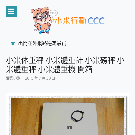
Skip
to
content
出門在外網路穩定最實在 「台灣大哥大」榮獲 4G/5G 在線率全球 NO.3 全台第一與全台六冠王實測心得，走到哪順到哪！
「AUSNAT R1 錄音卡」開箱評測~ 終結會議紀錄地獄，自動生成摘要報告，200+語言翻譯，旅遊最強搭檔。
CP 值天花板~ Bongcom BS5 足球君開箱~ 短焦投影機 3千元就能擁有！ 折扣碼在這～
小米体重秤 小米體重計 小米磅秤 小
專為 PC上的 XBOX和掌機設計的 FireCuda X1070 SSD 固態硬碟開箱 評測
米體重秤 小米體重機 開箱
台灣製攝影機在這裡，100%全無線設計 SpotCam Solo Eco 太陽能防水雲端攝影機 SpotCam Solo 3 2.5K高畫質戶外攝影機 開箱 評測
電力超超超持久 MSI 微星 Prestige 14 AI+ D3MG-031TW 14吋 開箱評價，AI輕薄商務筆電 Copilot+ PC
麥兜小米
2015 年 7 月 30 日
超懂拍、耐用 AI 街拍機~ realme 16 Pro 開箱評價~ 2 億畫素 LumaColor 影像、持久續航與 IP69K 高防護
防窺黑科技 Galaxy S26 Ultra系列保護貼怎麼選？imos AR 低反光玻璃、藍寶石鏡頭貼與軍規防摔殼完整開箱評價
AI 支付 一錶搞定大小事 Xiaomi Watch 5 開箱 評測
超驚艷 讓人一眼就愛上 LENOVO 聯想 Yoga Book 9 14吋 AI輕薄筆電 開箱 評測
美到讓人超想擁有 moto pad 60 系列 與 Moto | Swarovski razr 60 冰藍限定版本 開箱 評測
好用的 EaseUS Partition Master 讓您輕鬆的移除與格式化有防寫保護的隨身碟或SD卡
一鍵修復模糊影片、舊照的 AI 好幫手! VideoProc Converter AI 新版全解析 × 年末優惠，一篇全看懂
小朋友才做選擇 投影機 RGB藍牙音響 氛圍情境燈 我通通都要！ Starfish 2 幻彩膠囊投影機｜結合「 智慧投影 & 煥彩流動 」的沈浸式生活新體驗