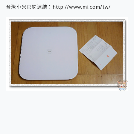
2億 APO蔡司長焦神機降臨~ vivo X200 Pro、vivo X200 就是這麼好拍
台灣小米官網連結：
http://www.mi.com/tw/
EaseUS Vocal Remover 免費線上去聲器一鍵去除人聲 人聲 音樂分離 2024 消除人聲推薦
3 個超值 MHN 飛人工具分享~~ iToolab AnyGo 魔物獵人 Now飛人 ios教學 不出門也可以到處走
Locawhere AnyTo 寶可夢飛人 AnyTo 不出門也可以飛遍全世界
小體積 40000mAh 超大容量 一次充5個設備 充好充滿 CUKTECH 酷態科 300W 微型充電站 開箱 評測
97.3% 恢復率，資料救援就是這麼簡單 EaseUS Data Recovery Wizard Free 18.0.0 業界最好的資料救援軟體
磁碟系統大風吹 有了 磁碟管理程式 EaseUS Partition Master 就是這麼簡單
全新 SONY Xperia 1 VI 開箱! 相機實測! 長焦覆蓋更遠更清晰、2日長續航、頂尖影音娛樂效能~
Xiaomi 14 Ultra 開箱 評測~ 有深度的 Leica 影像旗艦手機! 加碼小旗艦 Xiaomi 14 開箱 評測
vivo TWS 3e 真無線藍牙耳機智慧降噪升級、音質明亮溫潤，並支援雙設備連接~
MSI Claw 掌機專屬配件包 來囉 完美保護 MSI Claw A1M-026TW 電競掌機
人像旗艦 vivo V30 系列 開箱 評測! 首搭蔡司光學鏡頭、攝影棚級柔光環、拍攝功能最好玩的美拍神機 vivo V30 Pro
多個願望一次滿足 超強散熱 微星 MSI Claw A1M-026TW 電競掌機 開箱 評測
一吸完美對位 擁有超強吸力與超好用的隱磁支架 O-ONE MAG 最會吸的行動電源 開箱 評測
Motorola edge 70 pro 及 moto g37 power上市，登錄在送飛利浦氣炸鍋
近八千元的 Soundcore Liberty 5 Pro Max，有螢幕的耳機會是智商稅嗎?
ASUS Pad 全面應援 Me Time，加碼愛奇藝黃金雙周卡體驗，專案價最低 NT$0 起
榮耀 HONOR 600 Pro x MOLLY Limited Edition 限量版開賣，攜手味全龍進駐大巨蛋萬人盛典