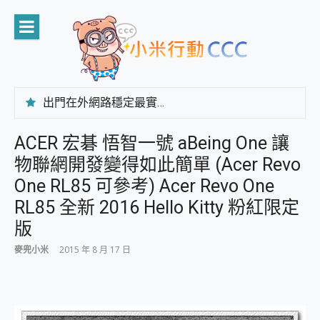
Skip
to
content
出門在外網路穩定最實在 「台灣大哥大」榮獲 4G/5G 在線率全球 NO.3 全台第一與全台六冠王實測心得，走到哪順到哪！
「AUSNAT R1 錄音卡」開箱評測~ 終結會議紀錄地獄，自動生成摘要報告，200+語言翻譯，旅遊最強搭檔。
CP 值天花板~ Bongcom BS5 足球君開箱~ 短焦投影機 3千元就能擁有！ 折扣碼在這～
ACER 宏碁 悟智一號 aBeing One 讓
專為 PC上的 XBOX和掌機設計的 FireCuda X1070 SSD 固態硬碟開箱 評測
物聯網開發變得如此簡單 (Acer Revo
台灣製攝影機在這裡，100%全無線設計 SpotCam Solo Eco 太陽能防水雲端攝影機 SpotCam Solo 3 2.5K高畫質戶外攝影機 開箱 評測
電力超超超持久 MSI 微星 Prestige 14 AI+ D3MG-031TW 14吋 開箱評價，AI輕薄商務筆電 Copilot+ PC
One RL85 可參考) Acer Revo One
超懂拍、耐用 AI 街拍機~ realme 16 Pro 開箱評價~ 2 億畫素 LumaColor 影像、持久續航與 IP69K 高防護
RL85 全新 2016 Hello Kitty 粉紅限定
防窺黑科技 Galaxy S26 Ultra系列保護貼怎麼選？imos AR 低反光玻璃、藍寶石鏡頭貼與軍規防摔殼完整開箱評價
版
AI 支付 一錶搞定大小事 Xiaomi Watch 5 開箱 評測
超驚艷 讓人一眼就愛上 LENOVO 聯想 Yoga Book 9 14吋 AI輕薄筆電 開箱 評測
麥兜小米
2015 年 8 月 17 日
美到讓人超想擁有 moto pad 60 系列 與 Moto | Swarovski razr 60 冰藍限定版本 開箱 評測
好用的 EaseUS Partition Master 讓您輕鬆的移除與格式化有防寫保護的隨身碟或SD卡
一鍵修復模糊影片、舊照的 AI 好幫手! VideoProc Converter AI 新版全解析 × 年末優惠，一篇全看懂
小朋友才做選擇 投影機 RGB藍牙音響 氛圍情境燈 我通通都要！ Starfish 2 幻彩膠囊投影機｜結合「 智慧投影 & 煥彩流動 」的沈浸式生活新體驗