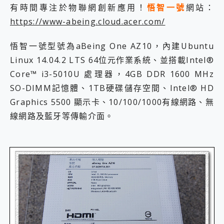
有時間專注於物聯網創新應用！
悟智一號
網站：
2億 APO蔡司長焦神機降臨~ vivo X200 Pro、vivo X200 就是這麼好拍
EaseUS Vocal Remover 免費線上去聲器一鍵去除人聲 人聲 音樂分離 2024 消除人聲推薦
https://www-abeing.cloud.acer.com/
3 個超值 MHN 飛人工具分享~~ iToolab AnyGo 魔物獵人 Now飛人 ios教學 不出門也可以到處走
Locawhere AnyTo 寶可夢飛人 AnyTo 不出門也可以飛遍全世界
悟智一號型號為aBeing One AZ10，內建Ubuntu
小體積 40000mAh 超大容量 一次充5個設備 充好充滿 CUKTECH 酷態科 300W 微型充電站 開箱 評測
Linux 14.04.2 LTS 64位元作業系統、並搭載Intel®
97.3% 恢復率，資料救援就是這麼簡單 EaseUS Data Recovery Wizard Free 18.0.0 業界最好的資料救援軟體
Core™ i3-5010U 處理器，4GB DDR 1600 MHz
磁碟系統大風吹 有了 磁碟管理程式 EaseUS Partition Master 就是這麼簡單
全新 SONY Xperia 1 VI 開箱! 相機實測! 長焦覆蓋更遠更清晰、2日長續航、頂尖影音娛樂效能~
SO-DIMM記憶體、1TB硬碟儲存空間、Intel® HD
Xiaomi 14 Ultra 開箱 評測~ 有深度的 Leica 影像旗艦手機! 加碼小旗艦 Xiaomi 14 開箱 評測
Graphics 5500 顯示卡、10/100/1000有線網路、無
vivo TWS 3e 真無線藍牙耳機智慧降噪升級、音質明亮溫潤，並支援雙設備連接~
線網路及藍牙等傳輸介面。
MSI Claw 掌機專屬配件包 來囉 完美保護 MSI Claw A1M-026TW 電競掌機
人像旗艦 vivo V30 系列 開箱 評測! 首搭蔡司光學鏡頭、攝影棚級柔光環、拍攝功能最好玩的美拍神機 vivo V30 Pro
多個願望一次滿足 超強散熱 微星 MSI Claw A1M-026TW 電競掌機 開箱 評測
一吸完美對位 擁有超強吸力與超好用的隱磁支架 O-ONE MAG 最會吸的行動電源 開箱 評測
OPPO 哈蘇 300mm 專業增距鏡實測：Find X9 Ultra 光學長焦隨手拍，紀錄生活就是這麼簡單
Motorola edge 70 pro 及 moto g37 power上市，登錄在送飛利浦氣炸鍋
近八千元的 Soundcore Liberty 5 Pro Max，有螢幕的耳機會是智商稅嗎?
ASUS Pad 全面應援 Me Time，加碼愛奇藝黃金雙周卡體驗，專案價最低 NT$0 起