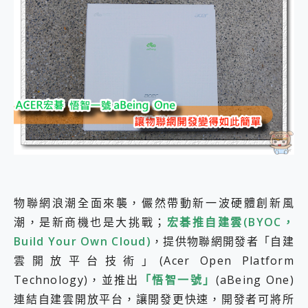
外型超吸晴~ 給您絕佳操控體驗 GravaStar Mercury K1 系列 異星機械鍵盤與 Mercury X 系列 輕量無線電競滑鼠 開箱 評測
開箱~變身「蜘蛛人」椅子軍師！MSI MPG 491CQP QD-OLED 超寬曲面電競螢幕，多工辦公、爽度滿滿的終極桌面體驗
iPhone 17 系列 有認證的防護來囉！ imos 首家導入 UL MCV 行銷宣告驗證的手機配件品牌
DJI Osmo Pocket 3 爽爽帶回家 歡慶 EaseUS 21 週年到來，「Slogan 海報徵稿活動」好康大放送
小巧好吸不擋鏡頭 有Qi2認證的 ONPRO MagReact MXs2 5000mAh薄型磁吸無線急速行動電源 開箱 評測
會走動的冷暖氣 SONY REON POCKET PRO 穿戴式智慧冷暖調溫裝置 開箱 評測
寶可夢飛人外掛iToolab AnyGo全新升級，GO Fest 五折優惠嗨翻天！支援 iOS/Android！
百倍變焦實測~ vivo X200 Pro 與 S25 Ultra 誰能滿足全場景拍攝需求？
超好用的 PLAUD NotePin AI 智慧錄音膠囊~ 您的AI 秘書已上線 每月免費送你 300分鐘轉寫
COMPUTEX 2025 來囉！AGI亞奇雷 AI・Gaming・創作儲存方案登場，趕快來AGI亞奇雷挑戰任務抽 PS5！
自帶線的 有線無線都能充 ONPRO MagReact M5 10000mAh 5合1 磁吸無線急速行動電源 開箱 評測
飛利浦 JS7310 ⚡【電急便｜行動儲能救車電源】 可靠的旅行夥伴！帶給您優異的安全性與強大供電效能
是螢幕也是電視! 一機超多用途「MSI微星 Modern MD272UPSW 27型」 4K IPS 輕薄商用智慧聯網螢幕 開箱 評測
您的專屬AI 助手 Yoga Slim 7 Aura Edition 觸控AI筆電 開箱 評測
物聯網浪潮全面來襲，儼然帶動新一波硬體創新風
realme 14 Pro 超硬軍規、冰感變色實測，realme 14 5G 遊戲戰鬥值爆表，效能x娛樂全都要！
潮，是新商機也是大挑戰；
宏碁推自建雲(BYOC，
iPhone、Apple Watch、AirPods耳機 三個設備充電一起搞定 ONPRO MagReact™ M3 3 in 1可攜摺疊無線充電器 開箱 評測
Build Your Own Cloud)
，提供物聯網開發者「自建
動靜皆宜「HUAWEI FreeArc」開放式耳掛耳機，無感配戴! 超穩超服貼，音質、通話也很優質
好玩好拍 vivo V50 ~ 口袋裡的 Zeiss 潮流攝影棚!
雲開放平台技術」(Acer Open Platform
25種洗烘模式一機搞定! Roborock 衣莉莎白 H1 Neo分子篩洗脫烘 AI 滾筒洗衣機
Technology)，並推出
「悟智一號」
(aBeing One)
給 MSI Claw 系列電競掌機 最完美的家 MSI Nest Docking Station 掌機專屬擴充底座 開箱 評測
連結自建雲開放平台，讓開發更快速，開發者可將所
B&O 精品級音響! Home+ 中嘉寬頻 SoundBox 劇院串流盒 開箱 評測