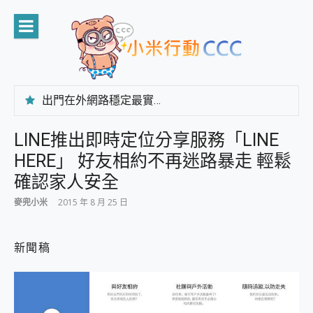
Skip
to
content
出門在外網路穩定最實在 「台灣大哥大」榮獲 4G/5G 在線率全球 NO.3 全台第一與全台六冠王實測心得，走到哪順到哪！
「AUSNAT R1 錄音卡」開箱評測~ 終結會議紀錄地獄，自動生成摘要報告，200+語言翻譯，旅遊最強搭檔。
CP 值天花板~ Bongcom BS5 足球君開箱~ 短焦投影機 3千元就能擁有！ 折扣碼在這～
LINE推出即時定位分享服務「LINE
專為 PC上的 XBOX和掌機設計的 FireCuda X1070 SSD 固態硬碟開箱 評測
HERE」 好友相約不再迷路暴走 輕鬆
台灣製攝影機在這裡，100%全無線設計 SpotCam Solo Eco 太陽能防水雲端攝影機 SpotCam Solo 3 2.5K高畫質戶外攝影機 開箱 評測
電力超超超持久 MSI 微星 Prestige 14 AI+ D3MG-031TW 14吋 開箱評價，AI輕薄商務筆電 Copilot+ PC
確認家人安全
超懂拍、耐用 AI 街拍機~ realme 16 Pro 開箱評價~ 2 億畫素 LumaColor 影像、持久續航與 IP69K 高防護
麥兜小米
2015 年 8 月 25 日
防窺黑科技 Galaxy S26 Ultra系列保護貼怎麼選？imos AR 低反光玻璃、藍寶石鏡頭貼與軍規防摔殼完整開箱評價
AI 支付 一錶搞定大小事 Xiaomi Watch 5 開箱 評測
超驚艷 讓人一眼就愛上 LENOVO 聯想 Yoga Book 9 14吋 AI輕薄筆電 開箱 評測
新聞稿
美到讓人超想擁有 moto pad 60 系列 與 Moto | Swarovski razr 60 冰藍限定版本 開箱 評測
好用的 EaseUS Partition Master 讓您輕鬆的移除與格式化有防寫保護的隨身碟或SD卡
一鍵修復模糊影片、舊照的 AI 好幫手! VideoProc Converter AI 新版全解析 × 年末優惠，一篇全看懂
小朋友才做選擇 投影機 RGB藍牙音響 氛圍情境燈 我通通都要！ Starfish 2 幻彩膠囊投影機｜結合「 智慧投影 & 煥彩流動 」的沈浸式生活新體驗