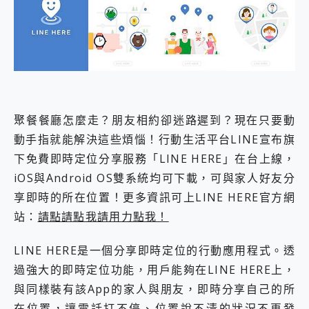
外型超吸晴~ 給您絕佳操控體驗 GravaStar Mercury K1 系列 異星機械鍵盤與 Mercury X 系列 輕量無線電競滑鼠 開箱 評測
開箱~變身「蜘蛛人」椅子軍師！MSI MPG 491CQP QD-OLED 超寬曲面電競螢幕，多工辦公、爽度滿滿的終極桌面體驗
iPhone 17 系列 有認證的防護來囉！ imos 首家導入 UL MCV 行銷宣告驗證的手機配件品牌
DJI Osmo Pocket 3 爽爽帶回家 歡慶 EaseUS 21 週年到來，「Slogan 海報徵稿活動」好康大放送
小巧好吸不擋鏡頭 有Qi2認證的 ONPRO MagReact MXs2 5000mAh薄型磁吸無線急速行動電源 開箱 評測
會走動的冷暖氣 SONY REON POCKET PRO 穿戴式智慧冷暖調溫裝置 開箱 評測
寶可夢飛人外掛iToolab AnyGo全新升級，GO Fest 五折優惠嗨翻天！支援 iOS/Android！
百倍變焦實測~ vivo X200 Pro 與 S25 Ultra 誰能滿足全場景拍攝需求？
聚餐餐廳怎麼走？朋友相約卻迷路遲到？現在只要動
超好用的 PLAUD NotePin AI 智慧錄音膠囊~ 您的AI 秘書已上線 每月免費送你 300分鐘轉寫
動手指就能解決這些煩惱！行動生活平台LINE宣布旗
COMPUTEX 2025 來囉！AGI亞奇雷 AI・Gaming・創作儲存方案登場，趕快來AGI亞奇雷挑戰任務抽 PS5！
自帶線的 有線無線都能充 ONPRO MagReact M5 10000mAh 5合1 磁吸無線急速行動電源 開箱 評測
下免費即時定位分享服務「LINE HERE」在台上線，
飛利浦 JS7310 ⚡【電急便｜行動儲能救車電源】 可靠的旅行夥伴！帶給您優異的安全性與強大供電效能
iOS與Android OS雙系統均可下載，可與家人好友分
是螢幕也是電視! 一機超多用途「MSI微星 Modern MD272UPSW 27型」 4K IPS 輕薄商用智慧聯網螢幕 開箱 評測
享即時的所在位置！更多資訊可上LINE HERE官方網
您的專屬AI 助手 Yoga Slim 7 Aura Edition 觸控AI筆電 開箱 評測
realme 14 Pro 超硬軍規、冰感變色實測，realme 14 5G 遊戲戰鬥值爆表，效能x娛樂全都要！
站：
請點請點我請用力點我！
iPhone、Apple Watch、AirPods耳機 三個設備充電一起搞定 ONPRO MagReact™ M3 3 in 1可攜摺疊無線充電器 開箱 評測
動靜皆宜「HUAWEI FreeArc」開放式耳掛耳機，無感配戴! 超穩超服貼，音質、通話也很優質
LINE HERE是一個分享即時定位的行動應用程式。透
好玩好拍 vivo V50 ~ 口袋裡的 Zeiss 潮流攝影棚!
過強大的即時定位功能，用戶能夠在LINE HERE上，
25種洗烘模式一機搞定! Roborock 衣莉莎白 H1 Neo分子篩洗脫烘 AI 滾筒洗衣機
與同樣裝有該App的家人與朋友，即時分享自己的所
給 MSI Claw 系列電競掌機 最完美的家 MSI Nest Docking Station 掌機專屬擴充底座 開箱 評測
B&O 精品級音響! Home+ 中嘉寬頻 SoundBox 劇院串流盒 開箱 評測
在位置，讓電話打不停、位置說不清的狀況不再發