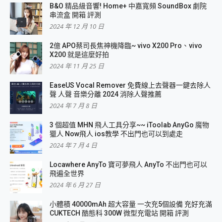
B&O 精品級音響! Home+ 中嘉寬頻 SoundBox 劇院
串流盒 開箱 評測
2024 年 12 月 10 日
2億 APO蔡司長焦神機降臨~ vivo X200 Pro、vivo
X200 就是這麼好拍
2024 年 11 月 25 日
EaseUS Vocal Remover 免費線上去聲器一鍵去除人
聲 人聲 音樂分離 2024 消除人聲推薦
2024 年 7 月 8 日
3 個超值 MHN 飛人工具分享~~ iToolab AnyGo 魔物
獵人 Now飛人 ios教學 不出門也可以到處走
2024 年 7 月 4 日
Locawhere AnyTo 寶可夢飛人 AnyTo 不出門也可以
飛遍全世界
2024 年 6 月 27 日
小體積 40000mAh 超大容量 一次充5個設備 充好充滿
CUKTECH 酷態科 300W 微型充電站 開箱 評測