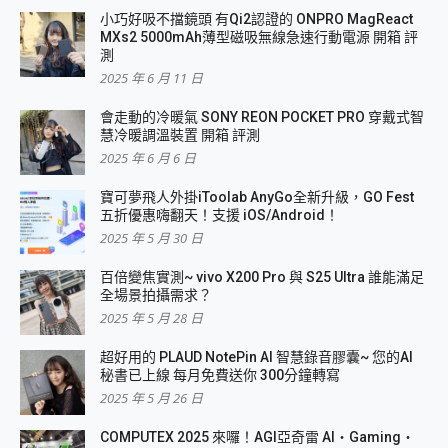
小巧好吸不擋鏡頭 有Qi2認證的 ONPRO MagReact
MXs2 5000mAh薄型磁吸無線急速行動電源 開箱 評
測
2025 年 6 月 11 日
會走動的冷暖氣 SONY REON POCKET PRO 穿戴式智
慧冷暖調溫裝置 開箱 評測
2025 年 6 月 6 日
寶可夢飛人外掛iToolab AnyGo全新升級，GO Fest
五折優惠嗨翻天！支援 iOS/Android！
2025 年 5 月 30 日
百倍變焦實測~ vivo X200 Pro 與 S25 Ultra 誰能滿足
全場景拍攝需求？
2025 年 5 月 28 日
超好用的 PLAUD NotePin AI 智慧錄音膠囊~ 您的AI
秘書已上線 每月免費送你 300分鐘轉寫
2025 年 5 月 26 日
COMPUTEX 2025 來囉！AGI亞奇雷 AI・Gaming・