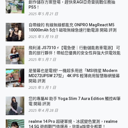
創作儲存方案登場，趕快來AGI亞奇雷挑戰任務抽
PS5！
2025 年 5 月 21 日
自帶線的 有線無線都能充 ONPRO MagReact M5
10000mAh 5合1 磁吸無線急速行動電源 開箱 評測
2025 年 5 月 19 日
飛利浦 JS7310 ⚡【電急便｜行動儲能救車電源】 可
靠的旅行夥伴！帶給您優異的安全性與強大供電效能
2025 年 5 月 7 日
是螢幕也是電視! 一機超多用途「MSI微星 Modern
MD272UPSW 27型」 4K IPS 輕薄商用智慧聯網螢幕
開箱 評測
2025 年 5 月 1 日
您的專屬AI 助手 Yoga Slim 7 Aura Edition 觸控AI筆
電 開箱 評測
2025 年 4 月 28 日
realme 14 Pro 超硬軍規、冰感變色實測，realme
14 5G 遊戲戰鬥值爆表，效能x娛樂全都要！