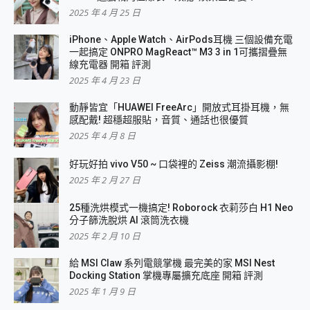
2025 年 4 月 25 日
iPhone、Apple Watch、AirPods耳機 三個設備充電
一起搞定 ONPRO MagReact™ M3 3 in 1可攜摺疊無
線充電器 開箱 評測
2025 年 4 月 23 日
動靜皆宜「HUAWEI FreeArc」開放式耳掛耳機，無
感配戴! 超穩超服貼，音質、通話也很優質
2025 年 4 月 8 日
好玩好拍 vivo V50 ~ 口袋裡的 Zeiss 潮流攝影棚!
2025 年 2 月 27 日
25種洗烘模式一機搞定! Roborock 衣莉莎白 H1 Neo
分子篩洗脫烘 AI 滾筒洗衣機
2025 年 2 月 10 日
給 MSI Claw 系列電競掌機 最完美的家 MSI Nest
Docking Station 掌機專屬擴充底座 開箱 評測
2025 年 1 月 9 日