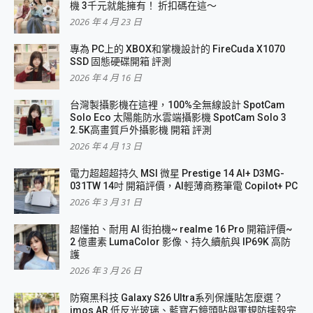
機 3千元就能擁有！ 折扣碼在這～
2026 年 4 月 23 日
專為 PC上的 XBOX和掌機設計的 FireCuda X1070
SSD 固態硬碟開箱 評測
2026 年 4 月 16 日
台灣製攝影機在這裡，100%全無線設計 SpotCam
Solo Eco 太陽能防水雲端攝影機 SpotCam Solo 3
2.5K高畫質戶外攝影機 開箱 評測
2026 年 4 月 13 日
電力超超超持久 MSI 微星 Prestige 14 AI+ D3MG-
031TW 14吋 開箱評價，AI輕薄商務筆電 Copilot+ PC
2026 年 3 月 31 日
超懂拍、耐用 AI 街拍機~ realme 16 Pro 開箱評價~
2 億畫素 LumaColor 影像、持久續航與 IP69K 高防
護
2026 年 3 月 26 日
防窺黑科技 Galaxy S26 Ultra系列保護貼怎麼選？
imos AR 低反光玻璃、藍寶石鏡頭貼與軍規防摔殼完