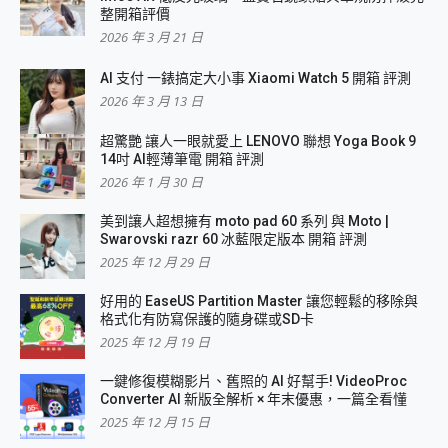
整開箱評價
2026 年 3 月 21 日
AI 支付 一錶搞定大小事 Xiaomi Watch 5 開箱 評測
2026 年 3 月 13 日
超驚艷 讓人一眼就愛上 LENOVO 聯想 Yoga Book 9
14吋 AI輕薄筆電 開箱 評測
2026 年 1 月 30 日
美到讓人超想擁有 moto pad 60 系列 與 Moto |
Swarovski razr 60 冰藍限定版本 開箱 評測
2025 年 12 月 29 日
好用的 EaseUS Partition Master 讓您輕鬆的移除與
格式化有防寫保護的隨身碟或SD卡
2025 年 12 月 19 日
一鍵修復模糊影片、舊照的 AI 好幫手! VideoProc
Converter AI 新版全解析 × 年末優惠，一篇全看懂
2025 年 12 月 15 日