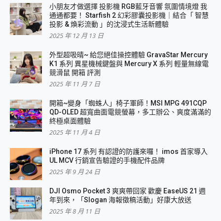
小朋友才做選擇 投影機 RGB藍牙音響 氛圍情境燈 我
通通都要！ Starfish 2 幻彩膠囊投影機｜結合「 智慧
投影 & 煥彩流動 」的沈浸式生活新體驗
2025 年 12 月 13 日
外型超吸晴~ 給您絕佳操控體驗 GravaStar Mercury
K1 系列 異星機械鍵盤與 Mercury X 系列 輕量無線電
競滑鼠 開箱 評測
2025 年 11 月 7 日
開箱~變身「蜘蛛人」椅子軍師！MSI MPG 491CQP
QD-OLED 超寬曲面電競螢幕，多工辦公、爽度滿滿的
終極桌面體驗
2025 年 11 月 4 日
iPhone 17 系列 有認證的防護來囉！ imos 首家導入
UL MCV 行銷宣告驗證的手機配件品牌
2025 年 9 月 24 日
DJI Osmo Pocket 3 爽爽帶回家 歡慶 EaseUS 21 週
年到來，「Slogan 海報徵稿活動」好康大放送
2025 年 8 月 11 日