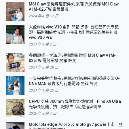
MSI Claw 掌機專屬配件包 來囉 完美保護 MSI Claw
A1M-026TW 電競掌機
2024 年 4 月 17 日
人像旗艦 vivo V30 系列 開箱 評測! 首搭蔡司光學鏡
頭、攝影棚級柔光環、拍攝功能最好玩的美拍神機
vivo V30 Pro
2024 年 4 月 2 日
多個願望一次滿足 超強散熱 微星 MSI Claw A1M-
026TW 電競掌機 開箱 評測
2024 年 3 月 29 日
一吸完美對位 擁有超強吸力與超好用的隱磁支架 O-
ONE MAG 最會吸的行動電源 開箱 評測
2024 年 1 月 25 日
OPPO 哈蘇 300mm 專業增距鏡實測：Find X9 Ultra
光學長焦隨手拍，紀錄生活就是這麼簡單
2026 年 8 月 7 日
Motorola edge 70 pro 及 moto g37 power上市，登