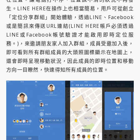
2億 APO蔡司長焦神機降臨~ vivo X200 Pro、vivo X200 就是這麼好拍
生。LINE HERE在操作上也相當簡易，用戶可從創立
EaseUS Vocal Remover 免費線上去聲器一鍵去除人聲 人聲 音樂分離 2024 消除人聲推薦
「定位分享群組」開始體驗，透過LINE、Facebook
3 個超值 MHN 飛人工具分享~~ iToolab AnyGo 魔物獵人 Now飛人 ios教學 不出門也可以到處走
或是簡訊來傳送URL連結(LINE HERE帳戶必須透過
Locawhere AnyTo 寶可夢飛人 AnyTo 不出門也可以飛遍全世界
小體積 40000mAh 超大容量 一次充5個設備 充好充滿 CUKTECH 酷態科 300W 微型充電站 開箱 評測
LINE或Facebook帳號驗證才能啟用即時定位服
97.3% 恢復率，資料救援就是這麼簡單 EaseUS Data Recovery Wizard Free 18.0.0 業界最好的資料救援軟體
務。)，來邀請朋友家人加入群組，成員受邀加入後，
磁碟系統大風吹 有了 磁碟管理程式 EaseUS Partition Master 就是這麼簡單
即可看到所有群組成員的大頭照圖標顯示在地圖上，
全新 SONY Xperia 1 VI 開箱! 相機實測! 長焦覆蓋更遠更清晰、2日長續航、頂尖影音娛樂效能~
還會即時呈現移動狀況，因此成員的即時位置和移動
Xiaomi 14 Ultra 開箱 評測~ 有深度的 Leica 影像旗艦手機! 加碼小旗艦 Xiaomi 14 開箱 評測
vivo TWS 3e 真無線藍牙耳機智慧降噪升級、音質明亮溫潤，並支援雙設備連接~
方向一目瞭然，快速得知所有成員的位置。
MSI Claw 掌機專屬配件包 來囉 完美保護 MSI Claw A1M-026TW 電競掌機
人像旗艦 vivo V30 系列 開箱 評測! 首搭蔡司光學鏡頭、攝影棚級柔光環、拍攝功能最好玩的美拍神機 vivo V30 Pro
多個願望一次滿足 超強散熱 微星 MSI Claw A1M-026TW 電競掌機 開箱 評測
一吸完美對位 擁有超強吸力與超好用的隱磁支架 O-ONE MAG 最會吸的行動電源 開箱 評測
OPPO 哈蘇 300mm 專業增距鏡實測：Find X9 Ultra 光學長焦隨手拍，紀錄生活就是這麼簡單
Motorola edge 70 pro 及 moto g37 power上市，登錄在送飛利浦氣炸鍋
近八千元的 Soundcore Liberty 5 Pro Max，有螢幕的耳機會是智商稅嗎?
ASUS Pad 全面應援 Me Time，加碼愛奇藝黃金雙周卡體驗，專案價最低 NT$0 起