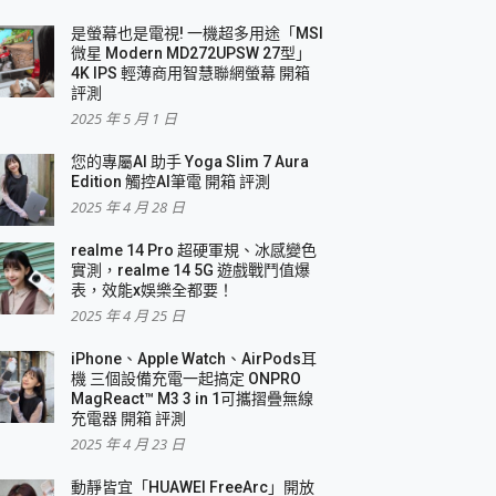
是螢幕也是電視! 一機超多用途「MSI
微星 Modern MD272UPSW 27型」
4K IPS 輕薄商用智慧聯網螢幕 開箱
評測
2025 年 5 月 1 日
您的專屬AI 助手 Yoga Slim 7 Aura
Edition 觸控AI筆電 開箱 評測
2025 年 4 月 28 日
realme 14 Pro 超硬軍規、冰感變色
實測，realme 14 5G 遊戲戰鬥值爆
表，效能x娛樂全都要！
2025 年 4 月 25 日
iPhone、Apple Watch、AirPods耳
機 三個設備充電一起搞定 ONPRO
MagReact™ M3 3 in 1可攜摺疊無線
充電器 開箱 評測
2025 年 4 月 23 日
動靜皆宜「HUAWEI FreeArc」開放