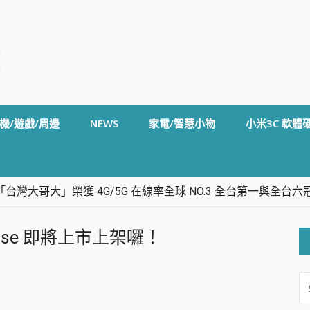
機/遊戲/周邊
NEWS
家電/智慧小物
小米3C 軟體
台灣大哥大」榮獲 4G/5G 在線率全球 NO.3 全台第一與全
卡」開箱評測~ 終結會議紀錄地獄，自動生成摘要報告，200+語言
m BS5 足球君開箱~ 短焦投影機 3千元就能擁有！ 折扣碼在這～
adise 即將上市上架囉！
的 FireCuda X1070 SSD 固態硬碟開箱 評測
線設計 SpotCam Solo Eco 太陽能防水雲端攝影機 SpotCam
S
stige 14 AI+ D3MG-031TW 14吋 開箱評價，AI輕薄商務筆電 Co
FO
alme 16 Pro 開箱評價~ 2 億畫素 LumaColor 影像、持久續航與