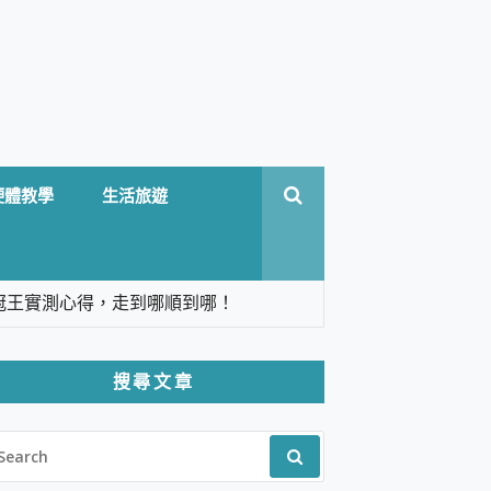
硬體教學
生活旅遊
台六冠王實測心得，走到哪順到哪！
翻譯，旅遊最強搭檔。
搜尋文章
 Solo 3 2.5K高畫質戶外攝影機 開箱 評
EARCH
pilot+ PC
R:
 IP69K 高防護