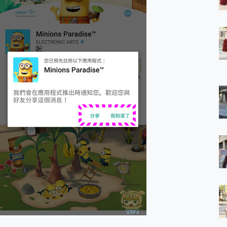
 7 Aura Edition 觸控AI筆電 開箱 評測
軍規、冰感變色實測，realme 14 5G 遊戲戰鬥值爆表，效能x娛樂全都
h、AirPods耳機 三個設備充電一起搞定 ONPRO MagReact™ M3 
eeArc」開放式耳掛耳機，無感配戴! 超穩超服貼，音質、通話也很
袋裡的 Zeiss 潮流攝影棚!
orock 衣莉莎白 H1 Neo分子篩洗脫烘 AI 滾筒洗衣機
 最完美的家 MSI Nest Docking Station 掌機專屬擴充底座 開箱
 中嘉寬頻 SoundBox 劇院串流盒 開箱 評測
ivo X200 Pro、vivo X200 就是這麼好拍
over 免費線上去聲器一鍵去除人聲 人聲 音樂分離 2024 消除人聲推薦
~~ iToolab AnyGo 魔物獵人 Now飛人 ios教學 不出門也可以
寶可夢飛人 AnyTo 不出門也可以飛遍全世界
容量 一次充5個設備 充好充滿 CUKTECH 酷態科 300W 微型充電站
簡單 EaseUS Data Recovery Wizard Free 18.0.0 
 EaseUS Partition Master 就是這麼簡單
1 VI 開箱! 相機實測! 長焦覆蓋更遠更清晰、2日長續航、頂尖影音娛樂
 評測~ 有深度的 Leica 影像旗艦手機! 加碼小旗艦 Xiaomi 14 開箱 評測
無線藍牙耳機智慧降噪升級、音質明亮溫潤，並支援雙設備連接~
來囉 完美保護 MSI Claw A1M-026TW 電競掌機
列 開箱 評測! 首搭蔡司光學鏡頭、攝影棚級柔光環、拍攝功能最好玩的美拍神