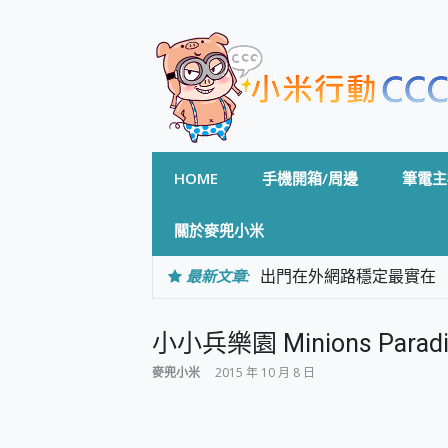
Skip
to
content
HOME
手機開箱/周邊
筆電主
關於麥兜小米
最新文章:
出門在外網路穩定最實在 「
「AUSNAT R1 錄音
CP 值天花板~ Bongco
小小兵樂園 Minions Par
專為 PC上的 XBOX和掌機設計
台灣製攝影機在這裡，100%全無
麥兜小米
2015 年 10 月 8 日
測
電力超超超持久 MSI 微星 Pre
超懂拍、耐用 AI 街拍機~ re