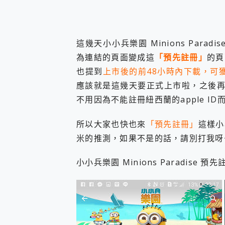
防窺黑科技 Galaxy S2
AI 支付 一錶搞定大小事 Xiao
超驚艷 讓人一眼就愛上 LENOV
美到讓人超想擁有 moto pad 
這幾天小小兵樂園 Minions Par
好用的 EaseUS Parti
為連結的頁面變成這
「預先註冊」
的頁
一鍵修復模糊影片、舊照的 AI 
小朋友才做選擇 投影機 RG
也提到
上市後的前48小時內下載，可
式生活新體驗
應該就是這幾天要正式上市啦，之後再
外型超吸晴~ 給您絕佳操控體驗 
不用因為不能註冊紐西蘭的apple I
開箱~變身「蜘蛛人」椅子軍師
iPhone 17 系列 有認
所以大家也快也來
「預先註冊」
這樣小
DJI Osmo Pocket 3
小巧好吸不擋鏡頭 有Qi2認證
米的推測，如果不是的話，請別打我呀~
會走動的冷暖氣 SONY RE
寶可夢飛人外掛iToolab An
小小兵樂園 Minions Paradise 預
百倍變焦實測~ vivo X200
超好用的 PLAUD NoteP
COMPUTEX 2025 來
自帶線的 有線無線都能充 ONP
飛利浦 JS7310 ⚡【
是螢幕也是電視! 一機超多用途