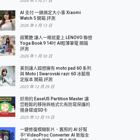
2026 年 3 月 21 日
AI 支付 一錶搞定大小事 Xiaomi
簡單
Watch 5 開箱 評測
2026 年 3 月 13 日
超驚艷 讓人一眼就愛上 LENOVO 聯想
Yoga Book 9 14吋 AI輕薄筆電 開箱
評測
2026 年 1 月 30 日
美到讓人超想擁有 moto pad 60 系列
與 Moto | Swarovski razr 60 冰藍限
定版本 開箱 評測
2025 年 12 月 29 日
好用的 EaseUS Partition Master 讓
您輕鬆的移除與格式化有防寫保護的
隨身碟或SD卡
2025 年 12 月 19 日
一鍵修復模糊影片、舊照的 AI 好幫
手! VideoProc Converter AI 新版全