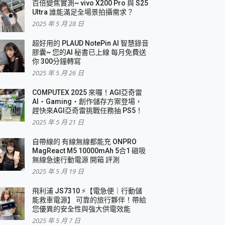
百倍變焦實測~ vivo X200 Pro 與 S25
Ultra 誰能滿足全場景拍攝需求？
2025 年 5 月 28 日
超好用的 PLAUD NotePin AI 智慧錄音
膠囊~ 您的AI 秘書已上線 每月免費送
你 300分鐘轉寫
2025 年 5 月 26 日
COMPUTEX 2025 來囉！AGI亞奇雷
AI・Gaming・創作儲存方案登場，
趕快來AGI亞奇雷挑戰任務抽 PS5！
2025 年 5 月 21 日
自帶線的 有線無線都能充 ONPRO
MagReact M5 10000mAh 5合1 磁吸
無線急速行動電源 開箱 評測
2025 年 5 月 19 日
飛利浦 JS7310 ⚡【電急便｜行動儲
能救車電源】 可靠的旅行夥伴！帶給
您優異的安全性與強大供電效能
2025 年 5 月 7 日