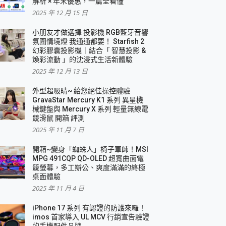
解析 × 年末優惠，一篇全看懂
2025 年 12 月 15 日
小朋友才做選擇 投影機 RGB藍牙音響
氛圍情境燈 我通通都要！ Starfish 2
幻彩膠囊投影機｜結合「 智慧投影 &
煥彩流動 」的沈浸式生活新體驗
2025 年 12 月 13 日
外型超吸晴~ 給您絕佳操控體驗
GravaStar Mercury K1 系列 異星機
械鍵盤與 Mercury X 系列 輕量無線電
競滑鼠 開箱 評測
2025 年 11 月 7 日
開箱~變身「蜘蛛人」椅子軍師！MSI
MPG 491CQP QD-OLED 超寬曲面電
競螢幕，多工辦公、爽度滿滿的終極
桌面體驗
2025 年 11 月 4 日
iPhone 17 系列 有認證的防護來囉！
imos 首家導入 UL MCV 行銷宣告驗證
的手機配件品牌