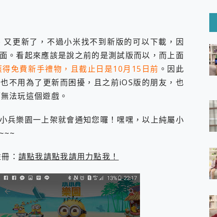
6 Ultra系列保護貼怎麼選？imos AR 低反光玻璃、藍寶石鏡頭
mi Watch 5 開箱 評測
O 聯想 Yoga Book 9 14吋 AI輕薄筆電 開箱 評測
60 系列 與 Moto | Swarovski razr 60 冰藍限定版本 開箱 評測
adise 又更新了，不過小米找不到新版的可以下載，因
tion Master 讓您輕鬆的移除與格式化有防寫保護的隨身碟或SD卡
面。看起來應該是說之前的是測試版而以，而上面
好幫手! VideoProc Converter AI 新版全解析 × 年末優惠
B藍牙音響 氛圍情境燈 我通通都要！ Starfish 2 幻彩膠囊投影
獲得免費新手禮物，且截止日是10月15日前
。因此
也不用為了更新而困擾，且之前iOS版的朋友，也
GravaStar Mercury K1 系列 異星機械鍵盤與 Mercury 
D而無法玩這個遊戲。
！MSI MPG 491CQP QD-OLED 超寬曲面電競螢幕，
證的防護來囉！ imos 首家導入 UL MCV 行銷宣告驗證的手機配件品牌
小兵樂園一上架就會通知您囉！嘿嘿，以上純屬小
 爽爽帶回家 歡慶 EaseUS 21 週年到來，「Slogan 海報徵稿活動」
的 ONPRO MagReact MXs2 5000mAh薄型磁吸無線急速行
~~
ON POCKET PRO 穿戴式智慧冷暖調溫裝置 開箱 評測
yGo全新升級，GO Fest 五折優惠嗨翻天！支援 iOS/Android！
先註冊：
請點我請點我請用力點我！
 Pro 與 S25 Ultra 誰能滿足全場景拍攝需求？
in AI 智慧錄音膠囊~ 您的AI 秘書已上線 每月免費送你 300分鐘轉
囉！AGI亞奇雷 AI・Gaming・創作儲存方案登場，趕快來AGI亞奇雷
RO MagReact M5 10000mAh 5合1 磁吸無線急速行動電源
電急便｜行動儲能救車電源】 可靠的旅行夥伴！帶給您優異的安全性
「MSI微星 Modern MD272UPSW 27型」 4K IPS 輕薄