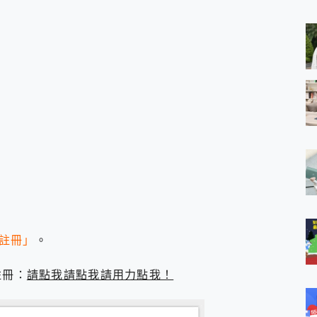
 MSI Claw A1M-026TW 電競掌機 開箱 評測
與超好用的隱磁支架 O-ONE MAG 最會吸的行動電源 開箱 評測
業增距鏡實測：Find X9 Ultra 光學長焦隨手拍，紀錄生活就是這麼
ro 及 moto g37 power上市，登錄在送飛利浦氣炸鍋
iberty 5 Pro Max，有螢幕的耳機會是智商稅嗎?
e Time，加碼愛奇藝黃金雙周卡體驗，專案價最低 NT$0 起
註冊」
。
先註冊：
請點我請點我請用力點我！