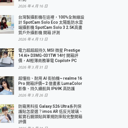
2026 年 4 月 16 日
要！
台灣製攝影機在這裡，100%全無線設
3 in 1可攜摺疊無線充電器 開箱 評測
計 SpotCam Solo Eco 太陽能防水雲
優質
端攝影機 SpotCam Solo 3 2.5K高畫
質戶外攝影機 開箱 評測
2026 年 4 月 13 日
 評測
電力超超超持久 MSI 微星 Prestige
14 AI+ D3MG-031TW 14吋 開箱評
價，AI輕薄商務筆電 Copilot+ PC
2026 年 3 月 31 日
到處走
超懂拍、耐用 AI 街拍機~ realme 16
 開箱 評測
Pro 開箱評價~ 2 億畫素 LumaColor
業界最好的資料救援軟體
影像、持久續航與 IP69K 高防護
2026 年 3 月 26 日
效能~
防窺黑科技 Galaxy S26 Ultra系列保
護貼怎麼選？imos AR 低反光玻璃、
藍寶石鏡頭貼與軍規防摔殼完整開箱
評價
機 vivo V30 Pro