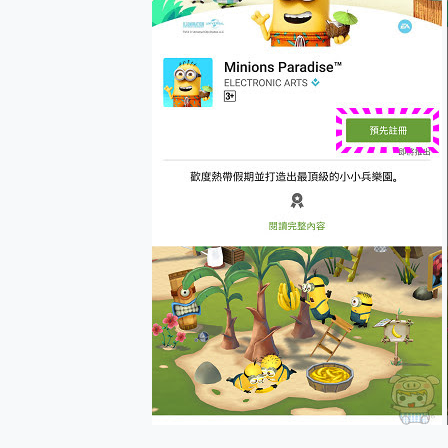
您的專屬AI 助手 Yoga Slim
realme 14 Pro 超硬
iPhone、Apple Watc
動靜皆宜「HUAWEI Fr
好玩好拍 vivo V50 ~ 口
25種洗烘模式一機搞定! Rob
給 MSI Claw 系列電競掌機
B&O 精品級音響! Home+
2億 APO蔡司長焦神機降臨~ v
EaseUS Vocal Rem
3 個超值 MHN 飛人工具分享
Locawhere AnyTo 
小體積 40000mAh 超大
97.3% 恢復率，資料救援就是這麼
磁碟系統大風吹 有了 磁碟管理程式
全新 SONY Xperia 
Xiaomi 14 Ultra 開箱
vivo TWS 3e 真
MSI Claw 掌機專屬配件包 
人像旗艦 vivo V30 系