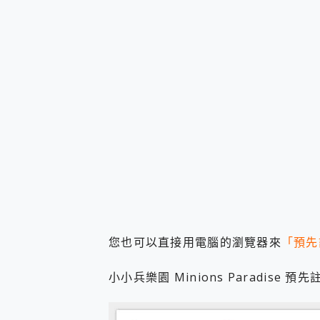
多個願望一次滿足 超強散熱 微星
一吸完美對位 擁有超強吸力
OPPO 哈蘇 300mm 專
Motorola edge 70 p
近八千元的 Soundcore L
ASUS Pad 全面應援 M
您也可以直接用電腦的瀏覽器來
「預先
小小兵樂園 Minions Paradise 預