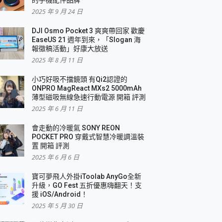
2025 年 9 月 24 日
DJI Osmo Pocket 3 爽爽帶回家 歡慶
EaseUS 21 週年到來，「Slogan 海
報徵稿活動」好康大放送
2025 年 8 月 11 日
小巧好吸不擋鏡頭 有Qi2認證的
ONPRO MagReact MXs2 5000mAh
薄型磁吸無線急速行動電源 開箱 評測
2025 年 6 月 11 日
會走動的冷暖氣 SONY REON
POCKET PRO 穿戴式智慧冷暖調溫裝
置 開箱 評測
2025 年 6 月 6 日
寶可夢飛人外掛iToolab AnyGo全新
升級，GO Fest 五折優惠嗨翻天！支
援 iOS/Android！
2025 年 5 月 30 日