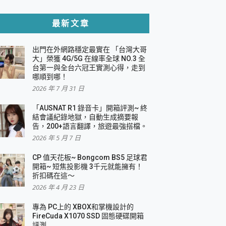
貼與軍規防摔殼完整開箱評價
最新文章
出門在外網路穩定最實在 「台灣大哥
，一篇全看懂
大」榮獲 4G/5G 在線率全球 NO.3 全
台第一與全台六冠王實測心得，走到
機｜結合「 智慧投影 & 煥彩流動 」的沈浸
哪順到哪！
2026 年 7 月 31 日
X 系列 輕量無線電競滑鼠 開箱 評測
多工辦公、爽度滿滿的終極桌面體驗
「AUSNAT R1 錄音卡」開箱評測~ 終
結會議紀錄地獄，自動生成摘要報
好康大放送
告，200+語言翻譯，旅遊最強搭檔。
動電源 開箱 評測
2026 年 5 月 7 日
CP 值天花板~ Bongcom BS5 足球君
開箱~ 短焦投影機 3千元就能擁有！
折扣碼在這～
寫
2026 年 4 月 23 日
挑戰任務抽 PS5！
 開箱 評測
專為 PC上的 XBOX和掌機設計的
與強大供電效能
FireCuda X1070 SSD 固態硬碟開箱
商用智慧聯網螢幕 開箱 評測
評測