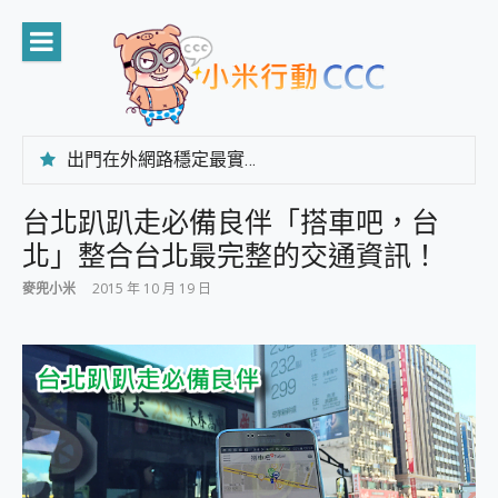
Skip
to
content
出門在外網路穩定最實在 「台灣大哥大」榮獲 4G/5G 在線率全球 NO.3 全台第一與全台六冠王實測心得，走到哪順到哪！
「AUSNAT R1 錄音卡」開箱評測~ 終結會議紀錄地獄，自動生成摘要報告，200+語言翻譯，旅遊最強搭檔。
CP 值天花板~ Bongcom BS5 足球君開箱~ 短焦投影機 3千元就能擁有！ 折扣碼在這～
台北趴趴走必備良伴「搭車吧，台
專為 PC上的 XBOX和掌機設計的 FireCuda X1070 SSD 固態硬碟開箱 評測
北」整合台北最完整的交通資訊！
台灣製攝影機在這裡，100%全無線設計 SpotCam Solo Eco 太陽能防水雲端攝影機 SpotCam Solo 3 2.5K高畫質戶外攝影機 開箱 評測
電力超超超持久 MSI 微星 Prestige 14 AI+ D3MG-031TW 14吋 開箱評價，AI輕薄商務筆電 Copilot+ PC
麥兜小米
2015 年 10 月 19 日
超懂拍、耐用 AI 街拍機~ realme 16 Pro 開箱評價~ 2 億畫素 LumaColor 影像、持久續航與 IP69K 高防護
防窺黑科技 Galaxy S26 Ultra系列保護貼怎麼選？imos AR 低反光玻璃、藍寶石鏡頭貼與軍規防摔殼完整開箱評價
AI 支付 一錶搞定大小事 Xiaomi Watch 5 開箱 評測
超驚艷 讓人一眼就愛上 LENOVO 聯想 Yoga Book 9 14吋 AI輕薄筆電 開箱 評測
美到讓人超想擁有 moto pad 60 系列 與 Moto | Swarovski razr 60 冰藍限定版本 開箱 評測
好用的 EaseUS Partition Master 讓您輕鬆的移除與格式化有防寫保護的隨身碟或SD卡
一鍵修復模糊影片、舊照的 AI 好幫手! VideoProc Converter AI 新版全解析 × 年末優惠，一篇全看懂
小朋友才做選擇 投影機 RGB藍牙音響 氛圍情境燈 我通通都要！ Starfish 2 幻彩膠囊投影機｜結合「 智慧投影 & 煥彩流動 」的沈浸式生活新體驗