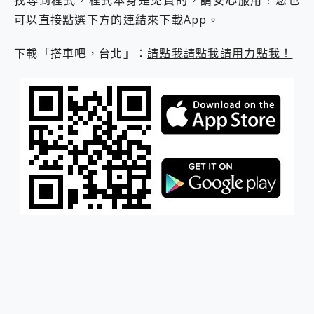
2億 APO蔡司長焦神機降臨~ vivo X200 Pro、vivo X200 就是這麼好拍
可以直接點選下方的連結來下載App。
EaseUS Vocal Remover 免費線上去聲器一鍵去除人聲 人聲 音樂分離 2024 消除人聲推薦
3 個超值 MHN 飛人工具分享~~ iToolab AnyGo 魔物獵人 Now飛人 ios教學 不出門也可以到處走
下載「搭車吧，台北」：
請點我請點我請用力點我！
Locawhere AnyTo 寶可夢飛人 AnyTo 不出門也可以飛遍全世界
小體積 40000mAh 超大容量 一次充5個設備 充好充滿 CUKTECH 酷態科 300W 微型充電站 開箱 評測
97.3% 恢復率，資料救援就是這麼簡單 EaseUS Data Recovery Wizard Free 18.0.0 業界最好的資料救援軟體
磁碟系統大風吹 有了 磁碟管理程式 EaseUS Partition Master 就是這麼簡單
全新 SONY Xperia 1 VI 開箱! 相機實測! 長焦覆蓋更遠更清晰、2日長續航、頂尖影音娛樂效能~
Xiaomi 14 Ultra 開箱 評測~ 有深度的 Leica 影像旗艦手機! 加碼小旗艦 Xiaomi 14 開箱 評測
vivo TWS 3e 真無線藍牙耳機智慧降噪升級、音質明亮溫潤，並支援雙設備連接~
MSI Claw 掌機專屬配件包 來囉 完美保護 MSI Claw A1M-026TW 電競掌機
人像旗艦 vivo V30 系列 開箱 評測! 首搭蔡司光學鏡頭、攝影棚級柔光環、拍攝功能最好玩的美拍神機 vivo V30 Pro
多個願望一次滿足 超強散熱 微星 MSI Claw A1M-026TW 電競掌機 開箱 評測
一吸完美對位 擁有超強吸力與超好用的隱磁支架 O-ONE MAG 最會吸的行動電源 開箱 評測
OPPO 哈蘇 300mm 專業增距鏡實測：Find X9 Ultra 光學長焦隨手拍，紀錄生活就是這麼簡單
Motorola edge 70 pro 及 moto g37 power上市，登錄在送飛利浦氣炸鍋
近八千元的 Soundcore Liberty 5 Pro Max，有螢幕的耳機會是智商稅嗎?
ASUS Pad 全面應援 Me Time，加碼愛奇藝黃金雙周卡體驗，專案價最低 NT$0 起