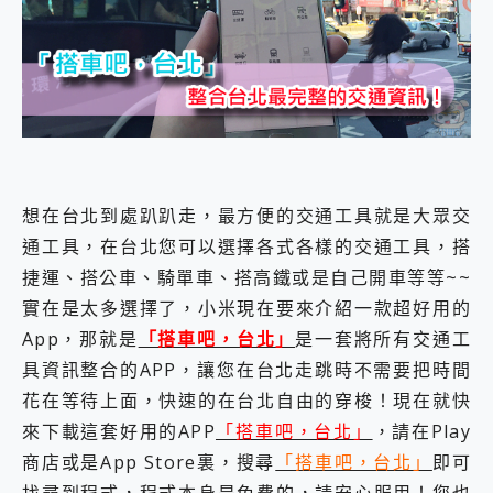
外型超吸晴~ 給您絕佳操控體驗 GravaStar Mercury K1 系列 異星機械鍵盤與 Mercury X 系列 輕量無線電競滑鼠 開箱 評測
開箱~變身「蜘蛛人」椅子軍師！MSI MPG 491CQP QD-OLED 超寬曲面電競螢幕，多工辦公、爽度滿滿的終極桌面體驗
iPhone 17 系列 有認證的防護來囉！ imos 首家導入 UL MCV 行銷宣告驗證的手機配件品牌
DJI Osmo Pocket 3 爽爽帶回家 歡慶 EaseUS 21 週年到來，「Slogan 海報徵稿活動」好康大放送
小巧好吸不擋鏡頭 有Qi2認證的 ONPRO MagReact MXs2 5000mAh薄型磁吸無線急速行動電源 開箱 評測
會走動的冷暖氣 SONY REON POCKET PRO 穿戴式智慧冷暖調溫裝置 開箱 評測
寶可夢飛人外掛iToolab AnyGo全新升級，GO Fest 五折優惠嗨翻天！支援 iOS/Android！
百倍變焦實測~ vivo X200 Pro 與 S25 Ultra 誰能滿足全場景拍攝需求？
超好用的 PLAUD NotePin AI 智慧錄音膠囊~ 您的AI 秘書已上線 每月免費送你 300分鐘轉寫
想在台北到處趴趴走，最方便的交通工具就是大眾交
COMPUTEX 2025 來囉！AGI亞奇雷 AI・Gaming・創作儲存方案登場，趕快來AGI亞奇雷挑戰任務抽 PS5！
通工具，在台北您可以選擇各式各樣的交通工具，搭
自帶線的 有線無線都能充 ONPRO MagReact M5 10000mAh 5合1 磁吸無線急速行動電源 開箱 評測
飛利浦 JS7310 ⚡【電急便｜行動儲能救車電源】 可靠的旅行夥伴！帶給您優異的安全性與強大供電效能
捷運、搭公車、騎單車、搭高鐵或是自己開車等等~~
是螢幕也是電視! 一機超多用途「MSI微星 Modern MD272UPSW 27型」 4K IPS 輕薄商用智慧聯網螢幕 開箱 評測
實在是太多選擇了，小米現在要來介紹一款超好用的
您的專屬AI 助手 Yoga Slim 7 Aura Edition 觸控AI筆電 開箱 評測
App，那就是
「搭車吧，台北」
是一套將所有交通工
realme 14 Pro 超硬軍規、冰感變色實測，realme 14 5G 遊戲戰鬥值爆表，效能x娛樂全都要！
iPhone、Apple Watch、AirPods耳機 三個設備充電一起搞定 ONPRO MagReact™ M3 3 in 1可攜摺疊無線充電器 開箱 評測
具資訊整合的APP，讓您在台北走跳時不需要把時間
動靜皆宜「HUAWEI FreeArc」開放式耳掛耳機，無感配戴! 超穩超服貼，音質、通話也很優質
花在等待上面，快速的在台北自由的穿梭！現在就快
好玩好拍 vivo V50 ~ 口袋裡的 Zeiss 潮流攝影棚!
來下載這套好用的APP
「搭車吧，台北」
，請在Play
25種洗烘模式一機搞定! Roborock 衣莉莎白 H1 Neo分子篩洗脫烘 AI 滾筒洗衣機
商店或是App Store裏，搜尋
「搭車吧，台北」
即可
給 MSI Claw 系列電競掌機 最完美的家 MSI Nest Docking Station 掌機專屬擴充底座 開箱 評測
B&O 精品級音響! Home+ 中嘉寬頻 SoundBox 劇院串流盒 開箱 評測
找尋到程式，程式本身是免費的，請安心服用！您也