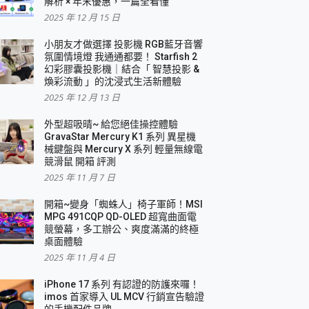
解析 × 年末優惠，一篇全看懂
2025 年 12 月 15 日
小朋友才做選擇 投影機 RGB藍牙音響
氛圍情境燈 我通通都要！ Starfish 2
幻彩膠囊投影機｜結合「 智慧投影 &
煥彩流動 」的沈浸式生活新體驗
2025 年 12 月 13 日
外型超吸晴~ 給您絕佳操控體驗
GravaStar Mercury K1 系列 異星機
械鍵盤與 Mercury X 系列 輕量無線電
競滑鼠 開箱 評測
2025 年 11 月 7 日
開箱~變身「蜘蛛人」椅子軍師！MSI
MPG 491CQP QD-OLED 超寬曲面電
競螢幕，多工辦公、爽度滿滿的終極
桌面體驗
2025 年 11 月 4 日
iPhone 17 系列 有認證的防護來囉！
imos 首家導入 UL MCV 行銷宣告驗證
的手機配件品牌