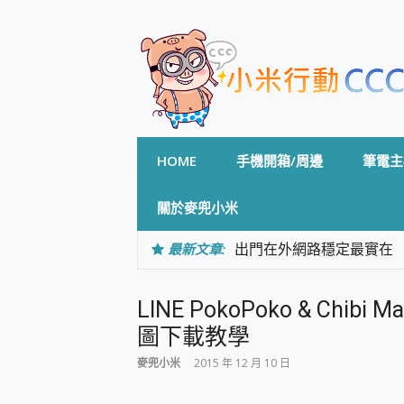
Skip
to
content
HOME
手機開箱/周邊
筆電主
關於麥兜小米
最新文章:
出門在外網路穩定最實在 「
「AUSNAT R1 錄音
CP 值天花板~ Bongco
LINE PokoPoko & Chibi
專為 PC上的 XBOX和掌機設計
台灣製攝影機在這裡，100%全無
圖下載教學
測
麥兜小米
2015 年 12 月 10 日
電力超超超持久 MSI 微星 Pre
超懂拍、耐用 AI 街拍機~ re