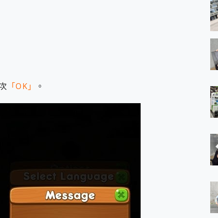
次
「OK」
。