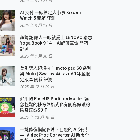
2026 年 3 月 21 日
AI 支付 一錶搞定大小事 Xiaomi
簡單
Watch 5 開箱 評測
2026 年 3 月 13 日
超驚艷 讓人一眼就愛上 LENOVO 聯想
Yoga Book 9 14吋 AI輕薄筆電 開箱
評測
2026 年 1 月 30 日
美到讓人超想擁有 moto pad 60 系列
與 Moto | Swarovski razr 60 冰藍限
定版本 開箱 評測
2025 年 12 月 29 日
好用的 EaseUS Partition Master 讓
您輕鬆的移除與格式化有防寫保護的
隨身碟或SD卡
2025 年 12 月 19 日
一鍵修復模糊影片、舊照的 AI 好幫
手! VideoProc Converter AI 新版全