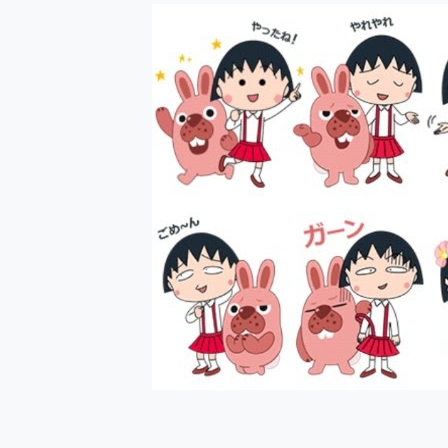
防窺黑科技 Galaxy S2
AI 支付 一錶搞定大小事 Xiao
超驚艷 讓人一眼就愛上 LENOV
美到讓人超想擁有 moto pad 
好用的 EaseUS Parti
一鍵修復模糊影片、舊照的 AI 
小朋友才做選擇 投影機 RG
式生活新體驗
外型超吸晴~ 給您絕佳操控體驗 
開箱~變身「蜘蛛人」椅子軍師
iPhone 17 系列 有認
DJI Osmo Pocket 3
小巧好吸不擋鏡頭 有Qi2認證
會走動的冷暖氣 SONY RE
寶可夢飛人外掛iToolab An
百倍變焦實測~ vivo X200
超好用的 PLAUD NoteP
COMPUTEX 2025 來
自帶線的 有線無線都能充 ONP
飛利浦 JS7310 ⚡【
是螢幕也是電視! 一機超多用途