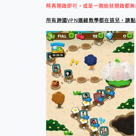
多個願望一次滿足 超強散熱 微星
時再開啟即可，或是一開始就開啟都無
一吸完美對位 擁有超強吸力
OPPO 哈蘇 300mm 專
所有跨國VPN連線教學都在這兒，請
Motorola edge 70 p
近八千元的 Soundcore L
ASUS Pad 全面應援 M