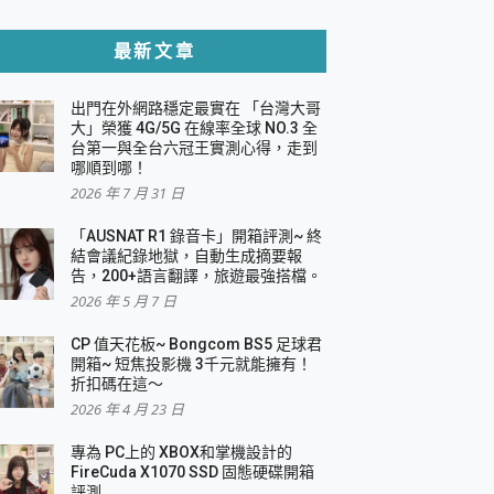
貼與軍規防摔殼完整開箱評價
最新文章
出門在外網路穩定最實在 「台灣大哥
，一篇全看懂
大」榮獲 4G/5G 在線率全球 NO.3 全
台第一與全台六冠王實測心得，走到
機｜結合「 智慧投影 & 煥彩流動 」的沈浸
哪順到哪！
2026 年 7 月 31 日
X 系列 輕量無線電競滑鼠 開箱 評測
多工辦公、爽度滿滿的終極桌面體驗
「AUSNAT R1 錄音卡」開箱評測~ 終
結會議紀錄地獄，自動生成摘要報
好康大放送
告，200+語言翻譯，旅遊最強搭檔。
動電源 開箱 評測
2026 年 5 月 7 日
CP 值天花板~ Bongcom BS5 足球君
開箱~ 短焦投影機 3千元就能擁有！
折扣碼在這～
寫
2026 年 4 月 23 日
挑戰任務抽 PS5！
 開箱 評測
專為 PC上的 XBOX和掌機設計的
與強大供電效能
FireCuda X1070 SSD 固態硬碟開箱
商用智慧聯網螢幕 開箱 評測
評測