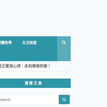
硬體教學
生活旅遊
台六冠王實測心得，走到哪順到哪！
翻譯，旅遊最強搭檔。
搜尋文章
 Solo 3 2.5K高畫質戶外攝影機 開箱 評
EARCH
pilot+ PC
R:
 IP69K 高防護