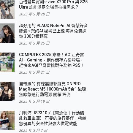
百倍變焦實測~ vivo X200 Pro 與 S25
Ultra 誰能滿足全場景拍攝需求？
2025 年 5 月 28 日
超好用的 PLAUD NotePin AI 智慧錄音
膠囊~ 您的AI 秘書已上線 每月免費送
你 300分鐘轉寫
2025 年 5 月 26 日
COMPUTEX 2025 來囉！AGI亞奇雷
AI・Gaming・創作儲存方案登場，
趕快來AGI亞奇雷挑戰任務抽 PS5！
2025 年 5 月 21 日
自帶線的 有線無線都能充 ONPRO
MagReact M5 10000mAh 5合1 磁吸
無線急速行動電源 開箱 評測
2025 年 5 月 19 日
飛利浦 JS7310 ⚡【電急便｜行動儲
能救車電源】 可靠的旅行夥伴！帶給
您優異的安全性與強大供電效能
2025 年 5 月 7 日