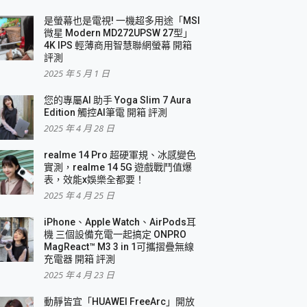
是螢幕也是電視! 一機超多用途「MSI
微星 Modern MD272UPSW 27型」
4K IPS 輕薄商用智慧聯網螢幕 開箱
評測
2025 年 5 月 1 日
您的專屬AI 助手 Yoga Slim 7 Aura
Edition 觸控AI筆電 開箱 評測
2025 年 4 月 28 日
realme 14 Pro 超硬軍規、冰感變色
實測，realme 14 5G 遊戲戰鬥值爆
表，效能x娛樂全都要！
2025 年 4 月 25 日
iPhone、Apple Watch、AirPods耳
機 三個設備充電一起搞定 ONPRO
MagReact™ M3 3 in 1可攜摺疊無線
充電器 開箱 評測
2025 年 4 月 23 日
動靜皆宜「HUAWEI FreeArc」開放