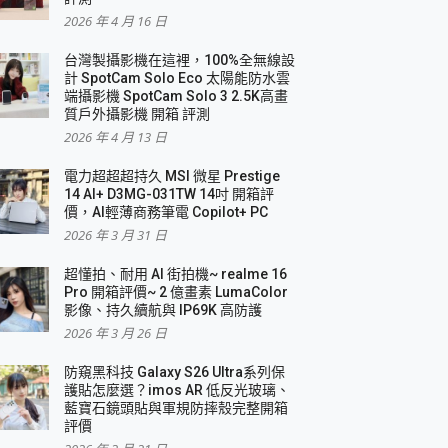
2026 年 4 月 16 日
要！
台灣製攝影機在這裡，100%全無線設
3 in 1可攜摺疊無線充電器 開箱 評測
計 SpotCam Solo Eco 太陽能防水雲
優質
端攝影機 SpotCam Solo 3 2.5K高畫
質戶外攝影機 開箱 評測
2026 年 4 月 13 日
 評測
電力超超超持久 MSI 微星 Prestige
14 AI+ D3MG-031TW 14吋 開箱評
價，AI輕薄商務筆電 Copilot+ PC
2026 年 3 月 31 日
到處走
超懂拍、耐用 AI 街拍機~ realme 16
 開箱 評測
Pro 開箱評價~ 2 億畫素 LumaColor
業界最好的資料救援軟體
影像、持久續航與 IP69K 高防護
2026 年 3 月 26 日
效能~
防窺黑科技 Galaxy S26 Ultra系列保
護貼怎麼選？imos AR 低反光玻璃、
藍寶石鏡頭貼與軍規防摔殼完整開箱
評價
機 vivo V30 Pro