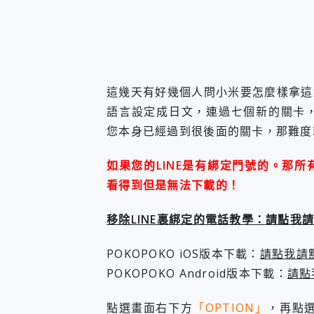
您的專屬AI 助手 Yoga Slim
realme 14 Pro 超硬
iPhone、Apple Watc
動靜皆宜「HUAWEI Fr
好玩好拍 vivo V50 ~ 口
25種洗烘模式一機搞定! Rob
這幾天有好幾個人問小米要怎麼樣拿這
給 MSI Claw 系列電競掌機
語言設定成日文，連過七個新的關卡，
B&O 精品級音響! Home+
您本身已經過到很後面的關卡，那難度
2億 APO蔡司長焦神機降臨~ v
EaseUS Vocal Rem
如果您的LINE是有綁定門號的。那
3 個超值 MHN 飛人工具分享
Locawhere AnyTo 
看得到但是無法下載的！
小體積 40000mAh 超大
97.3% 恢復率，資料救援就是這麼
移除LINE裏綁定的電話教學：請點我
磁碟系統大風吹 有了 磁碟管理程式
全新 SONY Xperia 
POKOPOKO iOS版本下載：
請點我請
Xiaomi 14 Ultra 開箱
POKOPOKO Android版本下載：
請點
vivo TWS 3e 真
MSI Claw 掌機專屬配件包 
人像旗艦 vivo V30 系
點選畫面右下方
「OPTION」
，再點