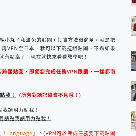
 7 Aura Edition 觸控AI筆電 開箱 評測
軍規、冰感變色實測，realme 14 5G 遊戲戰鬥值爆表，效能x娛樂全都
h、AirPods耳機 三個設備充電一起搞定 ONPRO MagReact™ M3 
eeArc」開放式耳掛耳機，無感配戴! 超穩超服貼，音質、通話也很
袋裡的 Zeiss 潮流攝影棚!
orock 衣莉莎白 H1 Neo分子篩洗脫烘 AI 滾筒洗衣機
組小丸子和波兔的貼圖，其實方法很簡單，就是把
 最完美的家 MSI Nest Docking Station 掌機專屬擴充底座 開箱
再VPN至日本，就可以下載這組貼圖，不過如果
 中嘉寬頻 SoundBox 劇院串流盒 開箱 評測
就有點高了！現在就快來看看教學吧！
ivo X200 Pro、vivo X200 就是這麼好拍
over 免費線上去聲器一鍵去除人聲 人聲 音樂分離 2024 消除人聲推薦
所有跨國貼圖，即便您完成任務VPN跟國，一樣都南
~~ iToolab AnyGo 魔物獵人 Now飛人 ios教學 不出門也可以
寶可夢飛人 AnyTo 不出門也可以飛遍全世界
容量 一次充5個設備 充好充滿 CUKTECH 酷態科 300W 微型充電站
簡單 EaseUS Data Recovery Wizard Free 18.0.0 
請點我！
(所有對話記錄會不見哦！)
 EaseUS Partition Master 就是這麼簡單
1 VI 開箱! 相機實測! 長焦覆蓋更遠更清晰、2日長續航、頂尖影音娛樂
點我請用力點我！
 評測~ 有深度的 Leica 影像旗艦手機! 加碼小旗艦 Xiaomi 14 開箱 評測
我請點我請用力點我！
無線藍牙耳機智慧降噪升級、音質明亮溫潤，並支援雙設備連接~
來囉 完美保護 MSI Claw A1M-026TW 電競掌機
列 開箱 評測! 首搭蔡司光學鏡頭、攝影棚級柔光環、拍攝功能最好玩的美拍神
選
「Language」
。(
VPN可於完成任務要下載貼圖