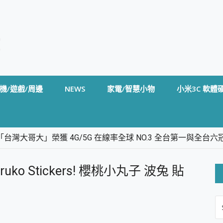
機/遊戲/周邊
NEWS
家電/智慧小物
小米3C 軟體
台灣大哥大」榮獲 4G/5G 在線率全球 NO.3 全台第一與全
卡」開箱評測~ 終結會議紀錄地獄，自動生成摘要報告，200+語言
m BS5 足球君開箱~ 短焦投影機 3千元就能擁有！ 折扣碼在這～
 Maruko Stickers! 櫻桃小丸子 波兔 貼
的 FireCuda X1070 SSD 固態硬碟開箱 評測
線設計 SpotCam Solo Eco 太陽能防水雲端攝影機 SpotCam
S
stige 14 AI+ D3MG-031TW 14吋 開箱評價，AI輕薄商務筆電 Co
FO
alme 16 Pro 開箱評價~ 2 億畫素 LumaColor 影像、持久續航與