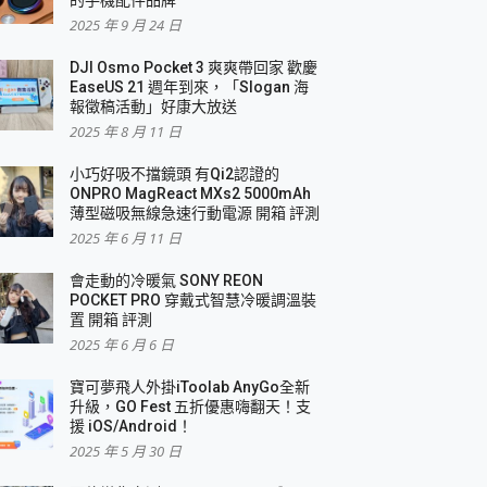
2025 年 9 月 24 日
DJI Osmo Pocket 3 爽爽帶回家 歡慶
EaseUS 21 週年到來，「Slogan 海
報徵稿活動」好康大放送
2025 年 8 月 11 日
小巧好吸不擋鏡頭 有Qi2認證的
ONPRO MagReact MXs2 5000mAh
薄型磁吸無線急速行動電源 開箱 評測
2025 年 6 月 11 日
會走動的冷暖氣 SONY REON
POCKET PRO 穿戴式智慧冷暖調溫裝
置 開箱 評測
2025 年 6 月 6 日
寶可夢飛人外掛iToolab AnyGo全新
升級，GO Fest 五折優惠嗨翻天！支
援 iOS/Android！
2025 年 5 月 30 日