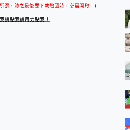
 MSI Claw A1M-026TW 電競掌機 開箱 評測
所謂，總之最後要下載貼圖時，必需開啟！
)
與超好用的隱磁支架 O-ONE MAG 最會吸的行動電源 開箱 評測
業增距鏡實測：Find X9 Ultra 光學長焦隨手拍，紀錄生活就是這麼
點我請點我請用力點我！
ro 及 moto g37 power上市，登錄在送飛利浦氣炸鍋
iberty 5 Pro Max，有螢幕的耳機會是智商稅嗎?
e Time，加碼愛奇藝黃金雙周卡體驗，專案價最低 NT$0 起