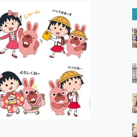
6 Ultra系列保護貼怎麼選？imos AR 低反光玻璃、藍寶石鏡頭
mi Watch 5 開箱 評測
O 聯想 Yoga Book 9 14吋 AI輕薄筆電 開箱 評測
60 系列 與 Moto | Swarovski razr 60 冰藍限定版本 開箱 評測
tion Master 讓您輕鬆的移除與格式化有防寫保護的隨身碟或SD卡
好幫手! VideoProc Converter AI 新版全解析 × 年末優惠
B藍牙音響 氛圍情境燈 我通通都要！ Starfish 2 幻彩膠囊投影
GravaStar Mercury K1 系列 異星機械鍵盤與 Mercury 
！MSI MPG 491CQP QD-OLED 超寬曲面電競螢幕，
證的防護來囉！ imos 首家導入 UL MCV 行銷宣告驗證的手機配件品牌
 爽爽帶回家 歡慶 EaseUS 21 週年到來，「Slogan 海報徵稿活動」
的 ONPRO MagReact MXs2 5000mAh薄型磁吸無線急速行
ON POCKET PRO 穿戴式智慧冷暖調溫裝置 開箱 評測
yGo全新升級，GO Fest 五折優惠嗨翻天！支援 iOS/Android！
 Pro 與 S25 Ultra 誰能滿足全場景拍攝需求？
in AI 智慧錄音膠囊~ 您的AI 秘書已上線 每月免費送你 300分鐘轉
囉！AGI亞奇雷 AI・Gaming・創作儲存方案登場，趕快來AGI亞奇雷
RO MagReact M5 10000mAh 5合1 磁吸無線急速行動電源
電急便｜行動儲能救車電源】 可靠的旅行夥伴！帶給您優異的安全性
「MSI微星 Modern MD272UPSW 27型」 4K IPS 輕薄