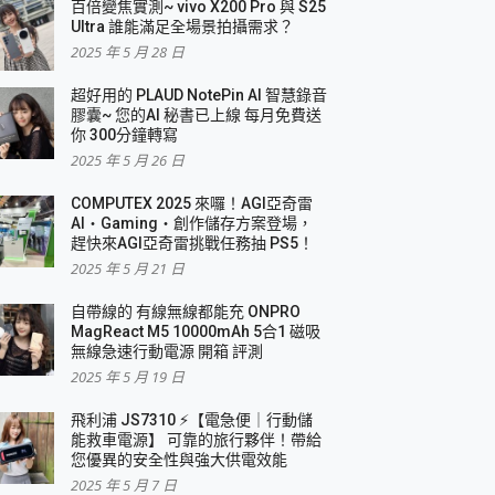
百倍變焦實測~ vivo X200 Pro 與 S25
Ultra 誰能滿足全場景拍攝需求？
2025 年 5 月 28 日
超好用的 PLAUD NotePin AI 智慧錄音
膠囊~ 您的AI 秘書已上線 每月免費送
你 300分鐘轉寫
2025 年 5 月 26 日
COMPUTEX 2025 來囉！AGI亞奇雷
AI・Gaming・創作儲存方案登場，
趕快來AGI亞奇雷挑戰任務抽 PS5！
2025 年 5 月 21 日
自帶線的 有線無線都能充 ONPRO
MagReact M5 10000mAh 5合1 磁吸
無線急速行動電源 開箱 評測
2025 年 5 月 19 日
飛利浦 JS7310 ⚡【電急便｜行動儲
能救車電源】 可靠的旅行夥伴！帶給
您優異的安全性與強大供電效能
2025 年 5 月 7 日