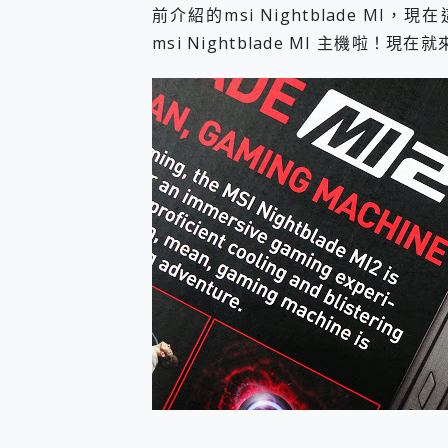
前介紹的msi Nightblade MI，現在
您的專屬AI 助手 Yoga Slim
realme 14 Pro 超硬
msi Nightblade MI 主機啦！現在
iPhone、Apple Watc
動靜皆宜「HUAWEI Fr
好玩好拍 vivo V50 ~ 口
25種洗烘模式一機搞定! Rob
給 MSI Claw 系列電競掌機
B&O 精品級音響! Home+
2億 APO蔡司長焦神機降臨~ v
EaseUS Vocal Rem
3 個超值 MHN 飛人工具分享
Locawhere AnyTo 
小體積 40000mAh 超大
97.3% 恢復率，資料救援就是這麼
磁碟系統大風吹 有了 磁碟管理程式
全新 SONY Xperia 
Xiaomi 14 Ultra 開箱
vivo TWS 3e 真
MSI Claw 掌機專屬配件包 
人像旗艦 vivo V30 系