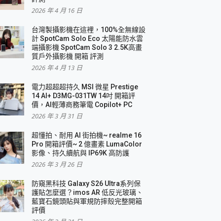
2026 年 4 月 16 日
要！
台灣製攝影機在這裡，100%全無線設
3 in 1可攜摺疊無線充電器 開箱 評測
計 SpotCam Solo Eco 太陽能防水雲
優質
端攝影機 SpotCam Solo 3 2.5K高畫
質戶外攝影機 開箱 評測
2026 年 4 月 13 日
 評測
電力超超超持久 MSI 微星 Prestige
14 AI+ D3MG-031TW 14吋 開箱評
價，AI輕薄商務筆電 Copilot+ PC
2026 年 3 月 31 日
到處走
超懂拍、耐用 AI 街拍機~ realme 16
 開箱 評測
Pro 開箱評價~ 2 億畫素 LumaColor
業界最好的資料救援軟體
影像、持久續航與 IP69K 高防護
2026 年 3 月 26 日
效能~
防窺黑科技 Galaxy S26 Ultra系列保
護貼怎麼選？imos AR 低反光玻璃、
藍寶石鏡頭貼與軍規防摔殼完整開箱
評價
機 vivo V30 Pro