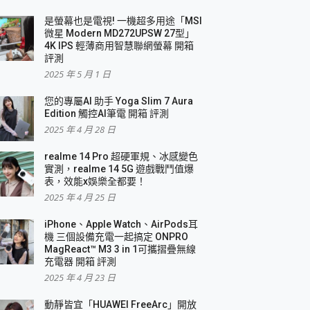
是螢幕也是電視! 一機超多用途「MSI
微星 Modern MD272UPSW 27型」
4K IPS 輕薄商用智慧聯網螢幕 開箱
評測
2025 年 5 月 1 日
您的專屬AI 助手 Yoga Slim 7 Aura
Edition 觸控AI筆電 開箱 評測
2025 年 4 月 28 日
realme 14 Pro 超硬軍規、冰感變色
實測，realme 14 5G 遊戲戰鬥值爆
表，效能x娛樂全都要！
2025 年 4 月 25 日
iPhone、Apple Watch、AirPods耳
機 三個設備充電一起搞定 ONPRO
MagReact™ M3 3 in 1可攜摺疊無線
充電器 開箱 評測
2025 年 4 月 23 日
動靜皆宜「HUAWEI FreeArc」開放