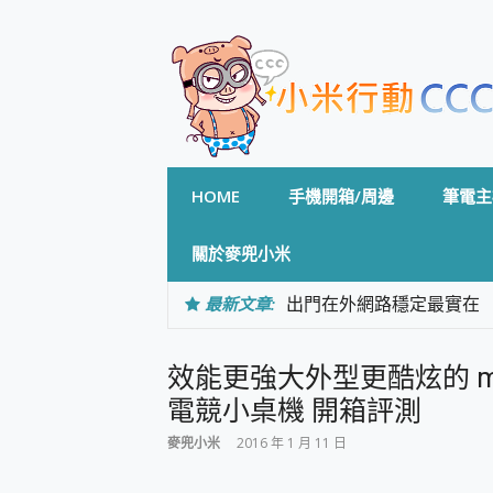
Skip
to
content
HOME
手機開箱/周邊
筆電主
關於麥兜小米
最新文章:
出門在外網路穩定最實在 「
「AUSNAT R1 錄音
CP 值天花板~ Bongco
效能更強大外型更酷炫的 msi 
專為 PC上的 XBOX和掌機設計
台灣製攝影機在這裡，100%全無
電競小桌機 開箱評測
測
麥兜小米
2016 年 1 月 11 日
電力超超超持久 MSI 微星 Pre
超懂拍、耐用 AI 街拍機~ re