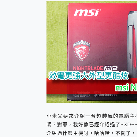
防窺黑科技 Galaxy S2
AI 支付 一錶搞定大小事 Xiao
超驚艷 讓人一眼就愛上 LENOV
美到讓人超想擁有 moto pad 
好用的 EaseUS Parti
一鍵修復模糊影片、舊照的 AI 
小朋友才做選擇 投影機 RG
式生活新體驗
外型超吸晴~ 給您絕佳操控體驗 
開箱~變身「蜘蛛人」椅子軍師
iPhone 17 系列 有認
DJI Osmo Pocket 3
小巧好吸不擋鏡頭 有Qi2認證
會走動的冷暖氣 SONY RE
寶可夢飛人外掛iToolab An
百倍變焦實測~ vivo X200
超好用的 PLAUD NoteP
小米又要來介紹一台超帥氣的電腦主
COMPUTEX 2025 來
自帶線的 有線無線都能充 ONP
嗎？對耶，我好像已經介紹過了~XD~
飛利浦 JS7310 ⚡【
介紹過什麼主機呀，哈哈哈，不鬧了，
是螢幕也是電視! 一機超多用途