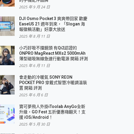
2025 年 9 月 24 日
DJI Osmo Pocket 3 爽爽帶回家 歡慶
EaseUS 21 週年到來，「Slogan 海
報徵稿活動」好康大放送
2025 年 8 月 11 日
小巧好吸不擋鏡頭 有Qi2認證的
ONPRO MagReact MXs2 5000mAh
薄型磁吸無線急速行動電源 開箱 評測
2025 年 6 月 11 日
會走動的冷暖氣 SONY REON
POCKET PRO 穿戴式智慧冷暖調溫裝
置 開箱 評測
2025 年 6 月 6 日
寶可夢飛人外掛iToolab AnyGo全新
升級，GO Fest 五折優惠嗨翻天！支
援 iOS/Android！
2025 年 5 月 30 日