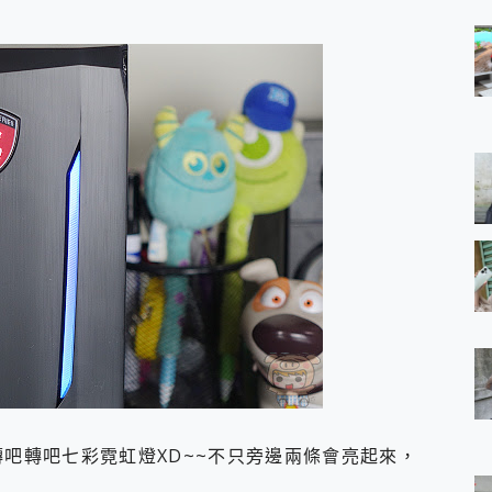
轉吧轉吧七彩霓虹燈XD~~不只旁邊兩條會亮起來，