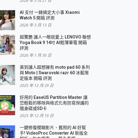
2026 年 3 月 21 日
AI 支付 一錶搞定大小事 Xiaomi
Watch 5 開箱 評測
2026 年 3 月 13 日
盛典
超驚艷 讓人一眼就愛上 LENOVO 聯想
Yoga Book 9 14吋 AI輕薄筆電 開箱
評測
2026 年 1 月 30 日
美到讓人超想擁有 moto pad 60 系列
與 Moto | Swarovski razr 60 冰藍限
定版本 開箱 評測
2025 年 12 月 29 日
好用的 EaseUS Partition Master 讓
您輕鬆的移除與格式化有防寫保護的
隨身碟或SD卡
2025 年 12 月 19 日
一鍵修復模糊影片、舊照的 AI 好幫
手! VideoProc Converter AI 新版全