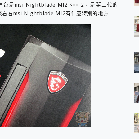
這台是msi Nightblade MI2 <== 2，是第二代的
 7 Aura Edition 觸控AI筆電 開箱 評測
軍規、冰感變色實測，realme 14 5G 遊戲戰鬥值爆表，效能x娛樂全都
就來看看msi Nightblade MI2有什麼特別的地方！
h、AirPods耳機 三個設備充電一起搞定 ONPRO MagReact™ M3 
eeArc」開放式耳掛耳機，無感配戴! 超穩超服貼，音質、通話也很
袋裡的 Zeiss 潮流攝影棚!
orock 衣莉莎白 H1 Neo分子篩洗脫烘 AI 滾筒洗衣機
 最完美的家 MSI Nest Docking Station 掌機專屬擴充底座 開箱
 中嘉寬頻 SoundBox 劇院串流盒 開箱 評測
ivo X200 Pro、vivo X200 就是這麼好拍
over 免費線上去聲器一鍵去除人聲 人聲 音樂分離 2024 消除人聲推薦
~~ iToolab AnyGo 魔物獵人 Now飛人 ios教學 不出門也可以
寶可夢飛人 AnyTo 不出門也可以飛遍全世界
容量 一次充5個設備 充好充滿 CUKTECH 酷態科 300W 微型充電站
簡單 EaseUS Data Recovery Wizard Free 18.0.0 
 EaseUS Partition Master 就是這麼簡單
1 VI 開箱! 相機實測! 長焦覆蓋更遠更清晰、2日長續航、頂尖影音娛樂
 評測~ 有深度的 Leica 影像旗艦手機! 加碼小旗艦 Xiaomi 14 開箱 評測
無線藍牙耳機智慧降噪升級、音質明亮溫潤，並支援雙設備連接~
來囉 完美保護 MSI Claw A1M-026TW 電競掌機
列 開箱 評測! 首搭蔡司光學鏡頭、攝影棚級柔光環、拍攝功能最好玩的美拍神