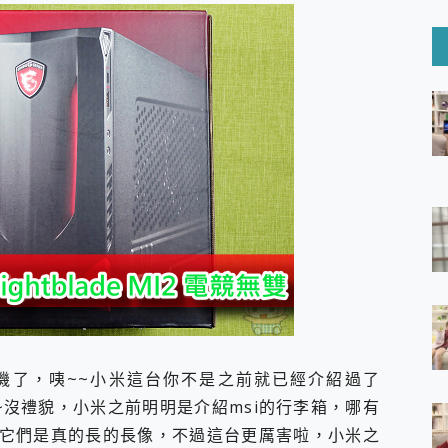
6 Ultra系列保護貼怎麼選？imos AR 低反光玻璃、藍寶石鏡頭
mi Watch 5 開箱 評測
O 聯想 Yoga Book 9 14吋 AI輕薄筆電 開箱 評測
60 系列 與 Moto | Swarovski razr 60 冰藍限定版本 開箱 評測
tion Master 讓您輕鬆的移除與格式化有防寫保護的隨身碟或SD卡
好幫手! VideoProc Converter AI 新版全解析 × 年末優惠
B藍牙音響 氛圍情境燈 我通通都要！ Starfish 2 幻彩膠囊投影
GravaStar Mercury K1 系列 異星機械鍵盤與 Mercury 
！MSI MPG 491CQP QD-OLED 超寬曲面電競螢幕，
證的防護來囉！ imos 首家導入 UL MCV 行銷宣告驗證的手機配件品牌
 爽爽帶回家 歡慶 EaseUS 21 週年到來，「Slogan 海報徵稿活動」
的 ONPRO MagReact MXs2 5000mAh薄型磁吸無線急速行
ON POCKET PRO 穿戴式智慧冷暖調溫裝置 開箱 評測
yGo全新升級，GO Fest 五折優惠嗨翻天！支援 iOS/Android！
 Pro 與 S25 Ultra 誰能滿足全場景拍攝需求？
in AI 智慧錄音膠囊~ 您的AI 秘書已上線 每月免費送你 300分鐘轉
機了，咦~~小米這台你不是之前就已經介紹過了
囉！AGI亞奇雷 AI・Gaming・創作儲存方案登場，趕快來AGI亞奇雷
RO MagReact M5 10000mAh 5合1 磁吸無線急速行動電源
~沒禮貌，小米之前明明是介紹msi的行李箱，哪有
電急便｜行動儲能救車電源】 可靠的旅行夥伴！帶給您優異的安全性
它們是真的長的長像，不過這台更厲害啦，小米之
「MSI微星 Modern MD272UPSW 27型」 4K IPS 輕薄