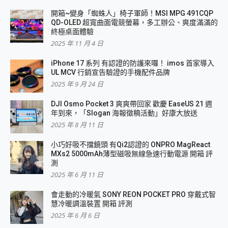
開箱~變身「蜘蛛人」椅子軍師！MSI MPG 491CQP
QD-OLED 超寬曲面電競螢幕，多工辦公、爽度滿滿的
終極桌面體驗
2025 年 11 月 4 日
iPhone 17 系列 有認證的防護來囉！ imos 首家導入
UL MCV 行銷宣告驗證的手機配件品牌
2025 年 9 月 24 日
DJI Osmo Pocket 3 爽爽帶回家 歡慶 EaseUS 21 週
年到來，「Slogan 海報徵稿活動」好康大放送
2025 年 8 月 11 日
小巧好吸不擋鏡頭 有Qi2認證的 ONPRO MagReact
MXs2 5000mAh薄型磁吸無線急速行動電源 開箱 評
測
2025 年 6 月 11 日
會走動的冷暖氣 SONY REON POCKET PRO 穿戴式智
慧冷暖調溫裝置 開箱 評測
2025 年 6 月 6 日