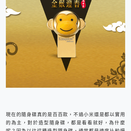
外型超吸晴~ 給您絕佳操控體驗 GravaStar Mercury K1 系列 異星機械鍵盤與 Mercury X 系列 輕量無線電競滑鼠 開箱 評測
開箱~變身「蜘蛛人」椅子軍師！MSI MPG 491CQP QD-OLED 超寬曲面電競螢幕，多工辦公、爽度滿滿的終極桌面體驗
iPhone 17 系列 有認證的防護來囉！ imos 首家導入 UL MCV 行銷宣告驗證的手機配件品牌
DJI Osmo Pocket 3 爽爽帶回家 歡慶 EaseUS 21 週年到來，「Slogan 海報徵稿活動」好康大放送
小巧好吸不擋鏡頭 有Qi2認證的 ONPRO MagReact MXs2 5000mAh薄型磁吸無線急速行動電源 開箱 評測
會走動的冷暖氣 SONY REON POCKET PRO 穿戴式智慧冷暖調溫裝置 開箱 評測
寶可夢飛人外掛iToolab AnyGo全新升級，GO Fest 五折優惠嗨翻天！支援 iOS/Android！
百倍變焦實測~ vivo X200 Pro 與 S25 Ultra 誰能滿足全場景拍攝需求？
超好用的 PLAUD NotePin AI 智慧錄音膠囊~ 您的AI 秘書已上線 每月免費送你 300分鐘轉寫
COMPUTEX 2025 來囉！AGI亞奇雷 AI・Gaming・創作儲存方案登場，趕快來AGI亞奇雷挑戰任務抽 PS5！
自帶線的 有線無線都能充 ONPRO MagReact M5 10000mAh 5合1 磁吸無線急速行動電源 開箱 評測
飛利浦 JS7310 ⚡【電急便｜行動儲能救車電源】 可靠的旅行夥伴！帶給您優異的安全性與強大供電效能
是螢幕也是電視! 一機超多用途「MSI微星 Modern MD272UPSW 27型」 4K IPS 輕薄商用智慧聯網螢幕 開箱 評測
您的專屬AI 助手 Yoga Slim 7 Aura Edition 觸控AI筆電 開箱 評測
realme 14 Pro 超硬軍規、冰感變色實測，realme 14 5G 遊戲戰鬥值爆表，效能x娛樂全都要！
iPhone、Apple Watch、AirPods耳機 三個設備充電一起搞定 ONPRO MagReact™ M3 3 in 1可攜摺疊無線充電器 開箱 評測
動靜皆宜「HUAWEI FreeArc」開放式耳掛耳機，無感配戴! 超穩超服貼，音質、通話也很優質
好玩好拍 vivo V50 ~ 口袋裡的 Zeiss 潮流攝影棚!
現在的隨身碟真的是百百款，不過小米還是都以實用
25種洗烘模式一機搞定! Roborock 衣莉莎白 H1 Neo分子篩洗脫烘 AI 滾筒洗衣機
的為主，對於造型隨身碟，都是看看就好，為什麼
給 MSI Claw 系列電競掌機 最完美的家 MSI Nest Docking Station 掌機專屬擴充底座 開箱 評測
B&O 精品級音響! Home+ 中嘉寬頻 SoundBox 劇院串流盒 開箱 評測
呢？因為以往這種造型隨身碟，通常都是速度比較慢