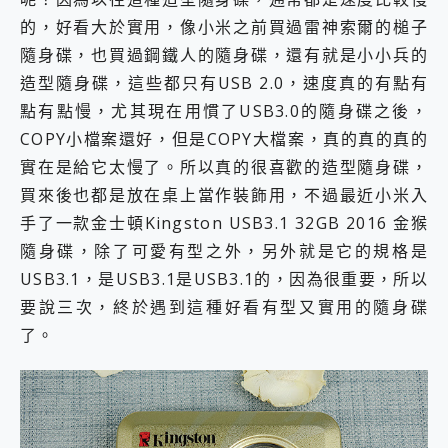
2億 APO蔡司長焦神機降臨~ vivo X200 Pro、vivo X200 就是這麼好拍
的，好看大於實用，像小米之前買過雷神索爾的槌子
EaseUS Vocal Remover 免費線上去聲器一鍵去除人聲 人聲 音樂分離 2024 消除人聲推薦
隨身碟，也買過鋼鐵人的隨身碟，還有就是小小兵的
3 個超值 MHN 飛人工具分享~~ iToolab AnyGo 魔物獵人 Now飛人 ios教學 不出門也可以到處走
造型隨身碟，這些都只有USB 2.0，速度真的有點有
Locawhere AnyTo 寶可夢飛人 AnyTo 不出門也可以飛遍全世界
小體積 40000mAh 超大容量 一次充5個設備 充好充滿 CUKTECH 酷態科 300W 微型充電站 開箱 評測
點有點慢，尤其現在用慣了USB3.0的隨身碟之後，
97.3% 恢復率，資料救援就是這麼簡單 EaseUS Data Recovery Wizard Free 18.0.0 業界最好的資料救援軟體
COPY小檔案還好，但是COPY大檔案，真的真的真的
磁碟系統大風吹 有了 磁碟管理程式 EaseUS Partition Master 就是這麼簡單
實在是給它太慢了。所以真的很喜歡的造型隨身碟，
全新 SONY Xperia 1 VI 開箱! 相機實測! 長焦覆蓋更遠更清晰、2日長續航、頂尖影音娛樂效能~
Xiaomi 14 Ultra 開箱 評測~ 有深度的 Leica 影像旗艦手機! 加碼小旗艦 Xiaomi 14 開箱 評測
買來後也都是放在桌上當作裝飾用，不過最近小米入
vivo TWS 3e 真無線藍牙耳機智慧降噪升級、音質明亮溫潤，並支援雙設備連接~
手了一款金士頓Kingston USB3.1 32GB 2016 金猴
MSI Claw 掌機專屬配件包 來囉 完美保護 MSI Claw A1M-026TW 電競掌機
隨身碟，除了可愛有型之外，另外就是它的規格是
人像旗艦 vivo V30 系列 開箱 評測! 首搭蔡司光學鏡頭、攝影棚級柔光環、拍攝功能最好玩的美拍神機 vivo V30 Pro
USB3.1，是USB3.1是USB3.1的，因為很重要，所以
多個願望一次滿足 超強散熱 微星 MSI Claw A1M-026TW 電競掌機 開箱 評測
一吸完美對位 擁有超強吸力與超好用的隱磁支架 O-ONE MAG 最會吸的行動電源 開箱 評測
要說三次，終於遇到這種好看有型又實用的隨身碟
Motorola edge 70 pro 及 moto g37 power上市，登錄在送飛利浦氣炸鍋
了。
近八千元的 Soundcore Liberty 5 Pro Max，有螢幕的耳機會是智商稅嗎?
ASUS Pad 全面應援 Me Time，加碼愛奇藝黃金雙周卡體驗，專案價最低 NT$0 起
榮耀 HONOR 600 Pro x MOLLY Limited Edition 限量版開賣，攜手味全龍進駐大巨蛋萬人盛典