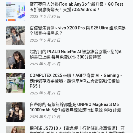
寶可夢飛人外掛iToolab AnyGo全新升級，GO Fest
五折優惠嗨翻天！支援 iOS/Android！
2025 年 5 月 30 日
百倍變焦實測~ vivo X200 Pro 與 S25 Ultra 誰能滿足
全場景拍攝需求？
2025 年 5 月 28 日
超好用的 PLAUD NotePin AI 智慧錄音膠囊~ 您的AI
秘書已上線 每月免費送你 300分鐘轉寫
2025 年 5 月 26 日
COMPUTEX 2025 來囉！AGI亞奇雷 AI・Gaming・
創作儲存方案登場，趕快來AGI亞奇雷挑戰任務抽
PS5！
2025 年 5 月 21 日
自帶線的 有線無線都能充 ONPRO MagReact M5
10000mAh 5合1 磁吸無線急速行動電源 開箱 評測
2025 年 5 月 19 日
飛利浦 JS7310 ⚡【電急便｜行動儲能救車電源】 可