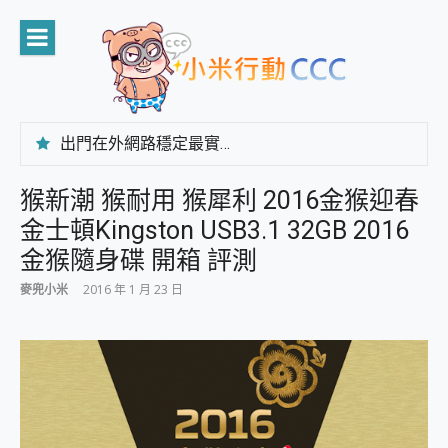
Skip
to
content
出門在外網路穩定最實在 「台灣大哥大」榮獲 4G/5G 在線率全球 NO.3 全台第一與全台六冠王實測心得，走到哪順到哪！
「AUSNAT R1 錄音卡」開箱評測~ 終結會議紀錄地獄，自動生成摘要報告，200+語言翻譯，旅遊最強搭檔。
CP 值天花板~ Bongcom BS5 足球君開箱~ 短焦投影機 3千元就能擁有！ 折扣碼在這～
猴新潮 猴耐用 猴犀利 2016金猴迎春
專為 PC上的 XBOX和掌機設計的 FireCuda X1070 SSD 固態硬碟開箱 評測
金士頓Kingston USB3.1 32GB 2016
台灣製攝影機在這裡，100%全無線設計 SpotCam Solo Eco 太陽能防水雲端攝影機 SpotCam Solo 3 2.5K高畫質戶外攝影機 開箱 評測
電力超超超持久 MSI 微星 Prestige 14 AI+ D3MG-031TW 14吋 開箱評價，AI輕薄商務筆電 Copilot+ PC
金猴隨身碟 開箱 評測
超懂拍、耐用 AI 街拍機~ realme 16 Pro 開箱評價~ 2 億畫素 LumaColor 影像、持久續航與 IP69K 高防護
麥兜小米
2016 年 1 月 23 日
防窺黑科技 Galaxy S26 Ultra系列保護貼怎麼選？imos AR 低反光玻璃、藍寶石鏡頭貼與軍規防摔殼完整開箱評價
AI 支付 一錶搞定大小事 Xiaomi Watch 5 開箱 評測
超驚艷 讓人一眼就愛上 LENOVO 聯想 Yoga Book 9 14吋 AI輕薄筆電 開箱 評測
美到讓人超想擁有 moto pad 60 系列 與 Moto | Swarovski razr 60 冰藍限定版本 開箱 評測
好用的 EaseUS Partition Master 讓您輕鬆的移除與格式化有防寫保護的隨身碟或SD卡
一鍵修復模糊影片、舊照的 AI 好幫手! VideoProc Converter AI 新版全解析 × 年末優惠，一篇全看懂
小朋友才做選擇 投影機 RGB藍牙音響 氛圍情境燈 我通通都要！ Starfish 2 幻彩膠囊投影機｜結合「 智慧投影 & 煥彩流動 」的沈浸式生活新體驗