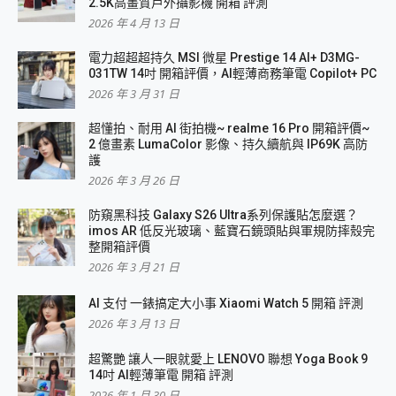
2.5K高畫質戶外攝影機 開箱 評測
2026 年 4 月 13 日
電力超超超持久 MSI 微星 Prestige 14 AI+ D3MG-
031TW 14吋 開箱評價，AI輕薄商務筆電 Copilot+ PC
2026 年 3 月 31 日
超懂拍、耐用 AI 街拍機~ realme 16 Pro 開箱評價~
2 億畫素 LumaColor 影像、持久續航與 IP69K 高防
護
2026 年 3 月 26 日
防窺黑科技 Galaxy S26 Ultra系列保護貼怎麼選？
imos AR 低反光玻璃、藍寶石鏡頭貼與軍規防摔殼完
整開箱評價
2026 年 3 月 21 日
AI 支付 一錶搞定大小事 Xiaomi Watch 5 開箱 評測
2026 年 3 月 13 日
超驚艷 讓人一眼就愛上 LENOVO 聯想 Yoga Book 9
14吋 AI輕薄筆電 開箱 評測
2026 年 1 月 30 日