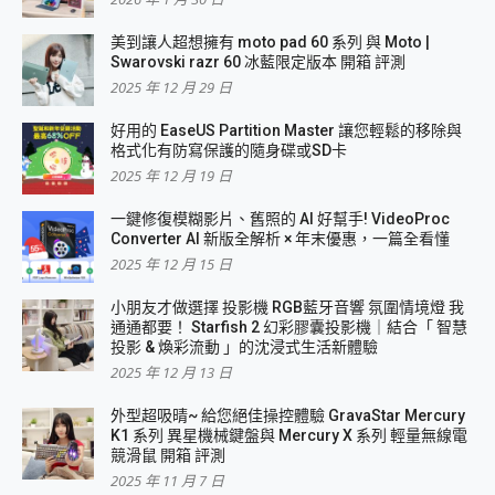
美到讓人超想擁有 moto pad 60 系列 與 Moto |
Swarovski razr 60 冰藍限定版本 開箱 評測
2025 年 12 月 29 日
好用的 EaseUS Partition Master 讓您輕鬆的移除與
格式化有防寫保護的隨身碟或SD卡
2025 年 12 月 19 日
一鍵修復模糊影片、舊照的 AI 好幫手! VideoProc
Converter AI 新版全解析 × 年末優惠，一篇全看懂
2025 年 12 月 15 日
小朋友才做選擇 投影機 RGB藍牙音響 氛圍情境燈 我
通通都要！ Starfish 2 幻彩膠囊投影機｜結合「 智慧
投影 & 煥彩流動 」的沈浸式生活新體驗
2025 年 12 月 13 日
外型超吸晴~ 給您絕佳操控體驗 GravaStar Mercury
K1 系列 異星機械鍵盤與 Mercury X 系列 輕量無線電
競滑鼠 開箱 評測
2025 年 11 月 7 日