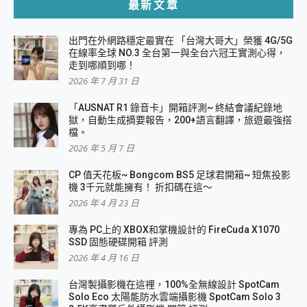
最新文章
出門在外網路穩定最實在 「台灣大哥大」榮獲 4G/5G
在線率全球 NO.3 全台第一與全台六冠王實測心得，
走到哪順到哪！
2026 年 7 月 31 日
「AUSNAT R1 錄音卡」開箱評測~ 終結會議紀錄地
獄，自動生成摘要報告，200+語言翻譯，旅遊最強搭
檔。
2026 年 5 月 7 日
CP 值天花板~ Bongcom BS5 足球君開箱~ 短焦投影
機 3千元就能擁有！ 折扣碼在這～
2026 年 4 月 23 日
專為 PC上的 XBOX和掌機設計的 FireCuda X1070
SSD 固態硬碟開箱 評測
2026 年 4 月 16 日
台灣製攝影機在這裡，100%全無線設計 SpotCam
Solo Eco 太陽能防水雲端攝影機 SpotCam Solo 3