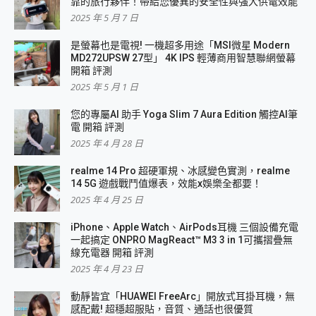
靠的旅行夥伴！帶給您優異的安全性與強大供電效能
2025 年 5 月 7 日
是螢幕也是電視! 一機超多用途「MSI微星 Modern
MD272UPSW 27型」 4K IPS 輕薄商用智慧聯網螢幕
開箱 評測
2025 年 5 月 1 日
您的專屬AI 助手 Yoga Slim 7 Aura Edition 觸控AI筆
電 開箱 評測
2025 年 4 月 28 日
realme 14 Pro 超硬軍規、冰感變色實測，realme
14 5G 遊戲戰鬥值爆表，效能x娛樂全都要！
2025 年 4 月 25 日
iPhone、Apple Watch、AirPods耳機 三個設備充電
一起搞定 ONPRO MagReact™ M3 3 in 1可攜摺疊無
線充電器 開箱 評測
2025 年 4 月 23 日
動靜皆宜「HUAWEI FreeArc」開放式耳掛耳機，無
感配戴! 超穩超服貼，音質、通話也很優質