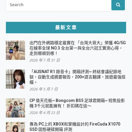
SEARCH
FOR:
最新文章
出門在外網路穩定最實在 「台灣大哥大」榮獲 4G/5G
在線率全球 NO.3 全台第一與全台六冠王實測心得，
走到哪順到哪！
2026 年 7 月 31 日
「AUSNAT R1 錄音卡」開箱評測~ 終結會議紀錄地
獄，自動生成摘要報告，200+語言翻譯，旅遊最強搭
檔。
2026 年 5 月 7 日
CP 值天花板~ Bongcom BS5 足球君開箱~ 短焦投影
機 3千元就能擁有！ 折扣碼在這～
2026 年 4 月 23 日
專為 PC上的 XBOX和掌機設計的 FireCuda X1070
SSD 固態硬碟開箱 評測