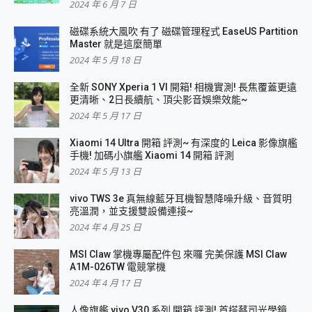
2024 年 6 月 7 日
磁碟系統大風吹 有了 磁碟管理程式 EaseUS Partition
Master 就是這麼簡單
2024 年 5 月 18 日
全新 SONY Xperia 1 VI 開箱! 相機實測! 長焦覆蓋更遠
更清晰、2日長續航、頂尖影音娛樂效能~
2024 年 5 月 17 日
Xiaomi 14 Ultra 開箱 評測~ 有深度的 Leica 影像旗艦
手機! 加碼小旗艦 Xiaomi 14 開箱 評測
2024 年 5 月 13 日
vivo TWS 3e 真無線藍牙耳機智慧降噪升級、音質明
亮溫潤，並支援雙設備連接~
2024 年 4 月 25 日
MSI Claw 掌機專屬配件包 來囉 完美保護 MSI Claw
A1M-026TW 電競掌機
2024 年 4 月 17 日
人像旗艦 vivo V30 系列 開箱 評測! 首搭蔡司光學鏡