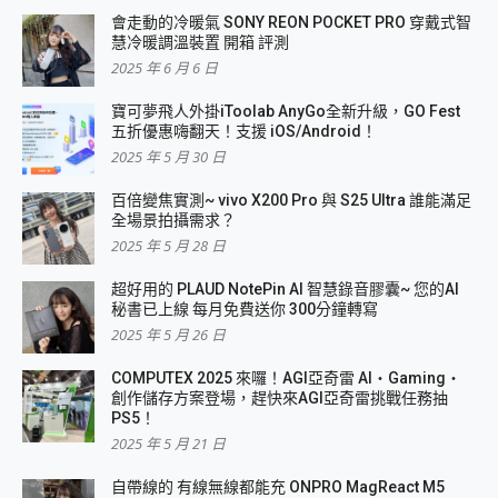
會走動的冷暖氣 SONY REON POCKET PRO 穿戴式智
慧冷暖調溫裝置 開箱 評測
2025 年 6 月 6 日
寶可夢飛人外掛iToolab AnyGo全新升級，GO Fest
五折優惠嗨翻天！支援 iOS/Android！
2025 年 5 月 30 日
百倍變焦實測~ vivo X200 Pro 與 S25 Ultra 誰能滿足
全場景拍攝需求？
2025 年 5 月 28 日
超好用的 PLAUD NotePin AI 智慧錄音膠囊~ 您的AI
秘書已上線 每月免費送你 300分鐘轉寫
2025 年 5 月 26 日
COMPUTEX 2025 來囉！AGI亞奇雷 AI・Gaming・
創作儲存方案登場，趕快來AGI亞奇雷挑戰任務抽
PS5！
2025 年 5 月 21 日
自帶線的 有線無線都能充 ONPRO MagReact M5