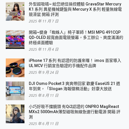
外型超吸晴~ 給您絕佳操控體驗 GravaStar Mercury
K1 系列 異星機械鍵盤與 Mercury X 系列 輕量無線電
競滑鼠 開箱 評測
2025 年 11 月 7 日
開箱~變身「蜘蛛人」椅子軍師！MSI MPG 491CQP
QD-OLED 超寬曲面電競螢幕，多工辦公、爽度滿滿的
終極桌面體驗
2025 年 11 月 4 日
iPhone 17 系列 有認證的防護來囉！ imos 首家導入
UL MCV 行銷宣告驗證的手機配件品牌
2025 年 9 月 24 日
DJI Osmo Pocket 3 爽爽帶回家 歡慶 EaseUS 21 週
年到來，「Slogan 海報徵稿活動」好康大放送
2025 年 8 月 11 日
小巧好吸不擋鏡頭 有Qi2認證的 ONPRO MagReact
MXs2 5000mAh薄型磁吸無線急速行動電源 開箱 評
測
2025 年 6 月 11 日