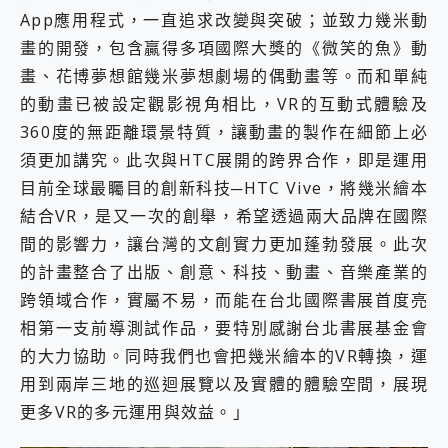
App應用程式，一直追求改變與突破；並致力幾米動
畫的開發，包含贏得多項國際大獎的《微笑的魚》動
畫、花博夢想館幾米夢想劇場的偶動畫等。而和單純
的動畫已被設定觀影視角相比，VR的互動式體驗及
360度的無距離環景特質，讓動畫的製作在細節上必
須更加講究。此次與HTC展開的跨界合作，即是運用
目前全球最矚目的創新科技─HTC Vive，將幾米繪本
結合VR，是又一次的創舉，希望透過兩大品牌在國際
間的影響力，讓台灣的文創實力更加蓬勃發展。此次
的計畫整合了出版、創意、科技、動畫、音樂產業的
跨領域合作，實屬不易，而能在台北國際書展首度亮
相第一支前導測試作品，要特別感謝台北書展基金會
的大力協助。同時我們也會把幾米繪本的VR轉換，運
用到兩岸三地的巡迴展覽以及實體的體驗空間，展現
更多VR的多元運用與效益。」