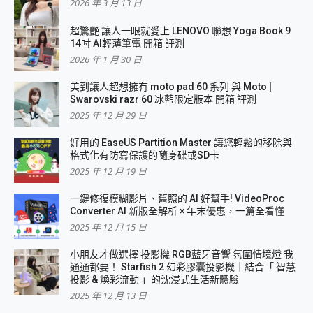
2026 年 3 月 13 日
超驚艷 讓人一眼就愛上 LENOVO 聯想 Yoga Book 9
14吋 AI輕薄筆電 開箱 評測
2026 年 1 月 30 日
美到讓人超想擁有 moto pad 60 系列 與 Moto |
Swarovski razr 60 冰藍限定版本 開箱 評測
2025 年 12 月 29 日
好用的 EaseUS Partition Master 讓您輕鬆的移除與
格式化有防寫保護的隨身碟或SD卡
2025 年 12 月 19 日
一鍵修復模糊影片、舊照的 AI 好幫手! VideoProc
Converter AI 新版全解析 × 年末優惠，一篇全看懂
2025 年 12 月 15 日
小朋友才做選擇 投影機 RGB藍牙音響 氛圍情境燈 我
通通都要！ Starfish 2 幻彩膠囊投影機｜結合「 智慧
投影 & 煥彩流動 」的沈浸式生活新體驗
2025 年 12 月 13 日