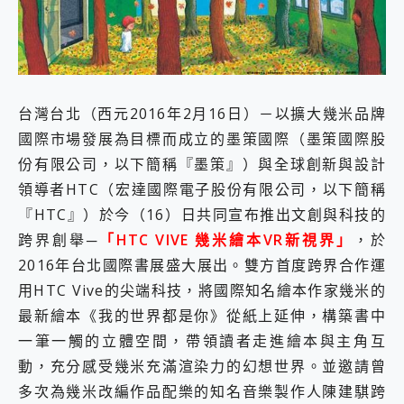
外型超吸晴~ 給您絕佳操控體驗 GravaStar Mercury K1 系列 異星機械鍵盤與 Mercury X 系列 輕量無線電競滑鼠 開箱 評測
開箱~變身「蜘蛛人」椅子軍師！MSI MPG 491CQP QD-OLED 超寬曲面電競螢幕，多工辦公、爽度滿滿的終極桌面體驗
iPhone 17 系列 有認證的防護來囉！ imos 首家導入 UL MCV 行銷宣告驗證的手機配件品牌
DJI Osmo Pocket 3 爽爽帶回家 歡慶 EaseUS 21 週年到來，「Slogan 海報徵稿活動」好康大放送
小巧好吸不擋鏡頭 有Qi2認證的 ONPRO MagReact MXs2 5000mAh薄型磁吸無線急速行動電源 開箱 評測
會走動的冷暖氣 SONY REON POCKET PRO 穿戴式智慧冷暖調溫裝置 開箱 評測
台灣台北（西元2016年2月16日）－以擴大幾米品牌
寶可夢飛人外掛iToolab AnyGo全新升級，GO Fest 五折優惠嗨翻天！支援 iOS/Android！
國際市場發展為目標而成立的墨策國際（墨策國際股
百倍變焦實測~ vivo X200 Pro 與 S25 Ultra 誰能滿足全場景拍攝需求？
超好用的 PLAUD NotePin AI 智慧錄音膠囊~ 您的AI 秘書已上線 每月免費送你 300分鐘轉寫
份有限公司，以下簡稱『墨策』）與全球創新與設計
COMPUTEX 2025 來囉！AGI亞奇雷 AI・Gaming・創作儲存方案登場，趕快來AGI亞奇雷挑戰任務抽 PS5！
領導者HTC（宏達國際電子股份有限公司，以下簡稱
自帶線的 有線無線都能充 ONPRO MagReact M5 10000mAh 5合1 磁吸無線急速行動電源 開箱 評測
『HTC』）於今（16）日共同宣布推出文創與科技的
飛利浦 JS7310 ⚡【電急便｜行動儲能救車電源】 可靠的旅行夥伴！帶給您優異的安全性與強大供電效能
跨界創舉─
「HTC VIVE 幾米繪本VR新視界」
，於
是螢幕也是電視! 一機超多用途「MSI微星 Modern MD272UPSW 27型」 4K IPS 輕薄商用智慧聯網螢幕 開箱 評測
您的專屬AI 助手 Yoga Slim 7 Aura Edition 觸控AI筆電 開箱 評測
2016年台北國際書展盛大展出。雙方首度跨界合作運
realme 14 Pro 超硬軍規、冰感變色實測，realme 14 5G 遊戲戰鬥值爆表，效能x娛樂全都要！
用HTC Vive的尖端科技，將國際知名繪本作家幾米的
iPhone、Apple Watch、AirPods耳機 三個設備充電一起搞定 ONPRO MagReact™ M3 3 in 1可攜摺疊無線充電器 開箱 評測
最新繪本《我的世界都是你》從紙上延伸，構築書中
動靜皆宜「HUAWEI FreeArc」開放式耳掛耳機，無感配戴! 超穩超服貼，音質、通話也很優質
一筆一觸的立體空間，帶領讀者走進繪本與主角互
好玩好拍 vivo V50 ~ 口袋裡的 Zeiss 潮流攝影棚!
25種洗烘模式一機搞定! Roborock 衣莉莎白 H1 Neo分子篩洗脫烘 AI 滾筒洗衣機
動，充分感受幾米充滿渲染力的幻想世界。並邀請曾
給 MSI Claw 系列電競掌機 最完美的家 MSI Nest Docking Station 掌機專屬擴充底座 開箱 評測
多次為幾米改編作品配樂的知名音樂製作人陳建騏跨
B&O 精品級音響! Home+ 中嘉寬頻 SoundBox 劇院串流盒 開箱 評測