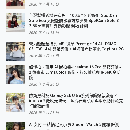
2026 年 4 月 16 日
台灣製攝影機在這裡，100%全無線設計 SpotCam
Solo Eco 太陽能防水雲端攝影機 SpotCam Solo 3
2.5K高畫質戶外攝影機 開箱 評測
2026 年 4 月 13 日
電力超超超持久 MSI 微星 Prestige 14 AI+ D3MG-
031TW 14吋 開箱評價，AI輕薄商務筆電 Copilot+ PC
2026 年 3 月 31 日
超懂拍、耐用 AI 街拍機~ realme 16 Pro 開箱評價~
2 億畫素 LumaColor 影像、持久續航與 IP69K 高防
護
2026 年 3 月 26 日
防窺黑科技 Galaxy S26 Ultra系列保護貼怎麼選？
imos AR 低反光玻璃、藍寶石鏡頭貼與軍規防摔殼完
整開箱評價
2026 年 3 月 21 日
AI 支付 一錶搞定大小事 Xiaomi Watch 5 開箱 評測