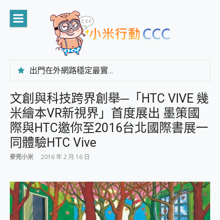
Skip
to
content
出門在外網路穩定最實在 「台灣大哥大」榮獲 4G/5G 在線率全球 NO.3 全台第一與全台六冠王實測心得，走到哪順到哪！
「AUSNAT R1 錄音卡」開箱評測~ 終結會議紀錄地獄，自動生成摘要報告，200+語言翻譯，旅遊最強搭檔。
CP 值天花板~ Bongcom BS5 足球君開箱~ 短焦投影機 3千元就能擁有！ 折扣碼在這～
文創與科技跨界創舉─「HTC VIVE 幾
專為 PC上的 XBOX和掌機設計的 FireCuda X1070 SSD 固態硬碟開箱 評測
米繪本VR新視界」首度展出 墨策國
台灣製攝影機在這裡，100%全無線設計 SpotCam Solo Eco 太陽能防水雲端攝影機 SpotCam Solo 3 2.5K高畫質戶外攝影機 開箱 評測
電力超超超持久 MSI 微星 Prestige 14 AI+ D3MG-031TW 14吋 開箱評價，AI輕薄商務筆電 Copilot+ PC
際與HTC邀你至2016台北國際書展一
超懂拍、耐用 AI 街拍機~ realme 16 Pro 開箱評價~ 2 億畫素 LumaColor 影像、持久續航與 IP69K 高防護
同體驗HTC Vive
防窺黑科技 Galaxy S26 Ultra系列保護貼怎麼選？imos AR 低反光玻璃、藍寶石鏡頭貼與軍規防摔殼完整開箱評價
AI 支付 一錶搞定大小事 Xiaomi Watch 5 開箱 評測
麥兜小米
2016 年 2 月 16 日
超驚艷 讓人一眼就愛上 LENOVO 聯想 Yoga Book 9 14吋 AI輕薄筆電 開箱 評測
美到讓人超想擁有 moto pad 60 系列 與 Moto | Swarovski razr 60 冰藍限定版本 開箱 評測
好用的 EaseUS Partition Master 讓您輕鬆的移除與格式化有防寫保護的隨身碟或SD卡
一鍵修復模糊影片、舊照的 AI 好幫手! VideoProc Converter AI 新版全解析 × 年末優惠，一篇全看懂
小朋友才做選擇 投影機 RGB藍牙音響 氛圍情境燈 我通通都要！ Starfish 2 幻彩膠囊投影機｜結合「 智慧投影 & 煥彩流動 」的沈浸式生活新體驗