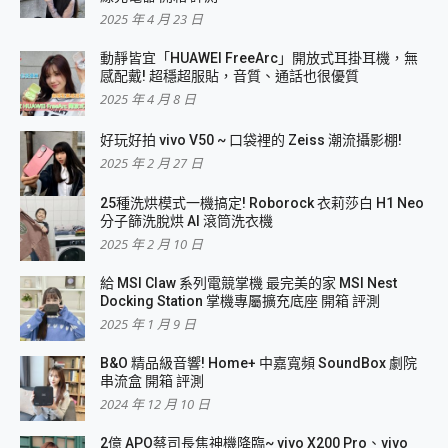
2025 年 4 月 23 日
動靜皆宜「HUAWEI FreeArc」開放式耳掛耳機，無
感配戴! 超穩超服貼，音質、通話也很優質
2025 年 4 月 8 日
好玩好拍 vivo V50 ~ 口袋裡的 Zeiss 潮流攝影棚!
2025 年 2 月 27 日
25種洗烘模式一機搞定! Roborock 衣莉莎白 H1 Neo
分子篩洗脫烘 AI 滾筒洗衣機
2025 年 2 月 10 日
給 MSI Claw 系列電競掌機 最完美的家 MSI Nest
Docking Station 掌機專屬擴充底座 開箱 評測
2025 年 1 月 9 日
B&O 精品級音響! Home+ 中嘉寬頻 SoundBox 劇院
串流盒 開箱 評測
2024 年 12 月 10 日
2億 APO蔡司長焦神機降臨~ vivo X200 Pro、vivo