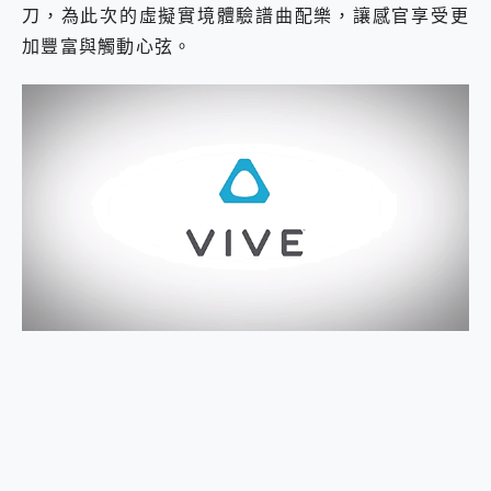
刀，為此次的虛擬實境體驗譜曲配樂，讓感官享受更
2億 APO蔡司長焦神機降臨~ vivo X200 Pro、vivo X200 就是這麼好拍
EaseUS Vocal Remover 免費線上去聲器一鍵去除人聲 人聲 音樂分離 2024 消除人聲推薦
加豐富與觸動心弦。
3 個超值 MHN 飛人工具分享~~ iToolab AnyGo 魔物獵人 Now飛人 ios教學 不出門也可以到處走
Locawhere AnyTo 寶可夢飛人 AnyTo 不出門也可以飛遍全世界
小體積 40000mAh 超大容量 一次充5個設備 充好充滿 CUKTECH 酷態科 300W 微型充電站 開箱 評測
97.3% 恢復率，資料救援就是這麼簡單 EaseUS Data Recovery Wizard Free 18.0.0 業界最好的資料救援軟體
磁碟系統大風吹 有了 磁碟管理程式 EaseUS Partition Master 就是這麼簡單
全新 SONY Xperia 1 VI 開箱! 相機實測! 長焦覆蓋更遠更清晰、2日長續航、頂尖影音娛樂效能~
Xiaomi 14 Ultra 開箱 評測~ 有深度的 Leica 影像旗艦手機! 加碼小旗艦 Xiaomi 14 開箱 評測
vivo TWS 3e 真無線藍牙耳機智慧降噪升級、音質明亮溫潤，並支援雙設備連接~
MSI Claw 掌機專屬配件包 來囉 完美保護 MSI Claw A1M-026TW 電競掌機
人像旗艦 vivo V30 系列 開箱 評測! 首搭蔡司光學鏡頭、攝影棚級柔光環、拍攝功能最好玩的美拍神機 vivo V30 Pro
多個願望一次滿足 超強散熱 微星 MSI Claw A1M-026TW 電競掌機 開箱 評測
一吸完美對位 擁有超強吸力與超好用的隱磁支架 O-ONE MAG 最會吸的行動電源 開箱 評測
OPPO 哈蘇 300mm 專業增距鏡實測：Find X9 Ultra 光學長焦隨手拍，紀錄生活就是這麼簡單
Motorola edge 70 pro 及 moto g37 power上市，登錄在送飛利浦氣炸鍋
近八千元的 Soundcore Liberty 5 Pro Max，有螢幕的耳機會是智商稅嗎?
ASUS Pad 全面應援 Me Time，加碼愛奇藝黃金雙周卡體驗，專案價最低 NT$0 起