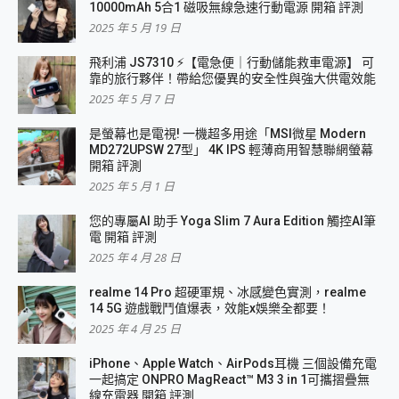
10000mAh 5合1 磁吸無線急速行動電源 開箱 評測
2025 年 5 月 19 日
飛利浦 JS7310 ⚡【電急便｜行動儲能救車電源】 可
靠的旅行夥伴！帶給您優異的安全性與強大供電效能
2025 年 5 月 7 日
是螢幕也是電視! 一機超多用途「MSI微星 Modern
MD272UPSW 27型」 4K IPS 輕薄商用智慧聯網螢幕
開箱 評測
2025 年 5 月 1 日
您的專屬AI 助手 Yoga Slim 7 Aura Edition 觸控AI筆
電 開箱 評測
2025 年 4 月 28 日
realme 14 Pro 超硬軍規、冰感變色實測，realme
14 5G 遊戲戰鬥值爆表，效能x娛樂全都要！
2025 年 4 月 25 日
iPhone、Apple Watch、AirPods耳機 三個設備充電
一起搞定 ONPRO MagReact™ M3 3 in 1可攜摺疊無
線充電器 開箱 評測