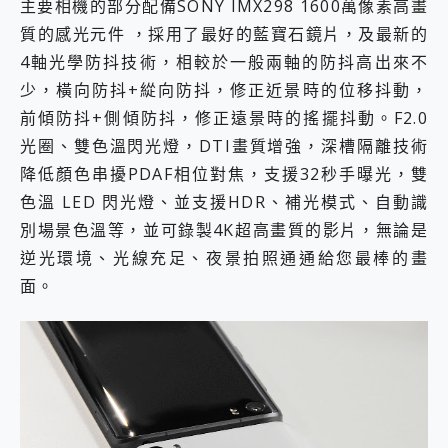
主要相機的部分配備SONY IMX298 1600萬像素高畫
質的感光元件 ，採用了最好的藍寶石鏡片，及最新的
4軸光學防抖技術，相較於一般兩軸的防抖高出來不
少，橫向防抖+緃向防抖，修正近景時的位移抖動，
前傾防抖+側傾防抖，修正遠景時的搖擺抖動。F2.0
光圈、雙色溫閃光燈，DTI畫質增強，深槽隔離技術
降低顏色串擾PDAF相位對焦，支援32秒手曝光，雙
色溫 LED 閃光燈、並支援HDR、補光模式、自動識
別場景色溫等，並可錄製4K超高畫質的影片，無論是
逆光環境、光線充足、夜景拍照通通給您最棒的畫
面。