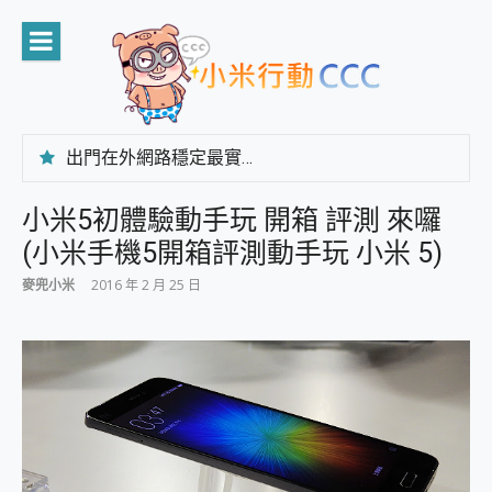
Skip
to
content
出門在外網路穩定最實在 「台灣大哥大」榮獲 4G/5G 在線率全球 NO.3 全台第一與全台六冠王實測心得，走到哪順到哪！
「AUSNAT R1 錄音卡」開箱評測~ 終結會議紀錄地獄，自動生成摘要報告，200+語言翻譯，旅遊最強搭檔。
CP 值天花板~ Bongcom BS5 足球君開箱~ 短焦投影機 3千元就能擁有！ 折扣碼在這～
小米5初體驗動手玩 開箱 評測 來囉
專為 PC上的 XBOX和掌機設計的 FireCuda X1070 SSD 固態硬碟開箱 評測
(小米手機5開箱評測動手玩 小米 5)
台灣製攝影機在這裡，100%全無線設計 SpotCam Solo Eco 太陽能防水雲端攝影機 SpotCam Solo 3 2.5K高畫質戶外攝影機 開箱 評測
電力超超超持久 MSI 微星 Prestige 14 AI+ D3MG-031TW 14吋 開箱評價，AI輕薄商務筆電 Copilot+ PC
麥兜小米
2016 年 2 月 25 日
超懂拍、耐用 AI 街拍機~ realme 16 Pro 開箱評價~ 2 億畫素 LumaColor 影像、持久續航與 IP69K 高防護
防窺黑科技 Galaxy S26 Ultra系列保護貼怎麼選？imos AR 低反光玻璃、藍寶石鏡頭貼與軍規防摔殼完整開箱評價
AI 支付 一錶搞定大小事 Xiaomi Watch 5 開箱 評測
超驚艷 讓人一眼就愛上 LENOVO 聯想 Yoga Book 9 14吋 AI輕薄筆電 開箱 評測
美到讓人超想擁有 moto pad 60 系列 與 Moto | Swarovski razr 60 冰藍限定版本 開箱 評測
好用的 EaseUS Partition Master 讓您輕鬆的移除與格式化有防寫保護的隨身碟或SD卡
一鍵修復模糊影片、舊照的 AI 好幫手! VideoProc Converter AI 新版全解析 × 年末優惠，一篇全看懂
小朋友才做選擇 投影機 RGB藍牙音響 氛圍情境燈 我通通都要！ Starfish 2 幻彩膠囊投影機｜結合「 智慧投影 & 煥彩流動 」的沈浸式生活新體驗