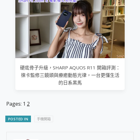
硬底骨子升級，SHARP AQUOS R11 開箱評測：
徠卡監修三鏡頭與療癒動態光律，一台更懂生活
的日系黑馬
Pages:
1
2
POSTED IN
手機開箱