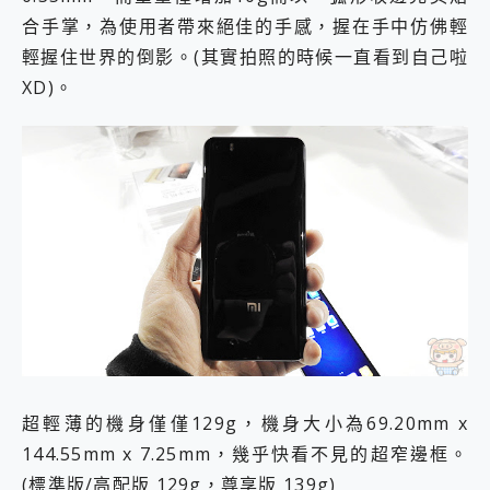
合手掌，為使用者帶來絕佳的手感，握在手中仿佛輕
輕握住世界的倒影。(其實拍照的時候一直看到自己啦
XD)。
超輕薄的機身僅僅129g，機身大小為69.20mm x
144.55mm x 7.25mm，幾乎快看不見的超窄邊框。
(標準版/高配版 129g，尊享版 139g)