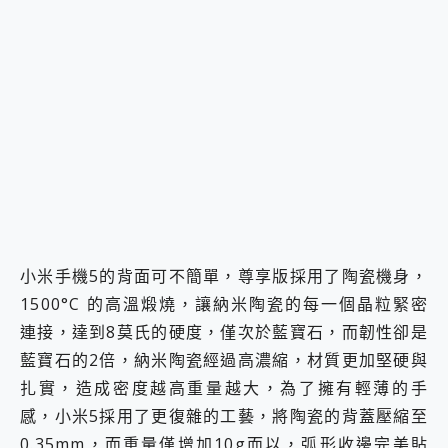
小米手機5的背面可不簡單，尊享版採用了陶瓷機身，
1500°C 的高溫煅燒，讓納米陶瓷的每一個晶粒緊密
連接，達到8莫氏的硬度，僅次於藍寶石，而韌性卻是
藍寶石的2倍，納米陶瓷經過高濃縮，材質更加堅硬與
扎實，造成密度越高重量越大，為了擁有輕薄的手
感，小米5採用了更復雜的工藝，將陶瓷的背蓋壓縮至
0.35mm，而重量僅增加10g而以，弧形收邊完美貼