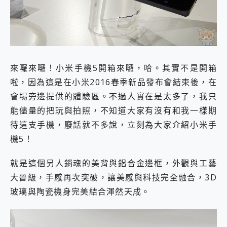
外型超吸晴~ 給您絕佳操控體驗 GravaStar Mercury K1 系列 異星機械鍵盤與 Mercury X 系列 輕量無線電競滑鼠 開箱 評測
開箱~變身「蜘蛛人」椅子軍師！MSI MPG 491CQP QD-OLED 超寬曲面電競螢幕，多工辦公、爽度滿滿的終極桌面體驗
iPhone 17 系列 有認證的防護來囉！ imos 首家導入 UL MCV 行銷宣告驗證的手機配件品牌
DJI Osmo Pocket 3 爽爽帶回家 歡慶 EaseUS 21 週年到來，「Slogan 海報徵稿活動」好康大放送
小巧好吸不擋鏡頭 有Qi2認證的 ONPRO MagReact MXs2 5000mAh薄型磁吸無線急速行動電源 開箱 評測
會走動的冷暖氣 SONY REON POCKET PRO 穿戴式智慧冷暖調溫裝置 開箱 評測
來囉來囉！小米手機5開箱來囉，哈。其實不是開箱
寶可夢飛人外掛iToolab AnyGo全新升級，GO Fest 五折優惠嗨翻天！支援 iOS/Android！
百倍變焦實測~ vivo X200 Pro 與 S25 Ultra 誰能滿足全場景拍攝需求？
啦，因為這是在小米2016春季新品發布會結束後，在
超好用的 PLAUD NotePin AI 智慧錄音膠囊~ 您的AI 秘書已上線 每月免費送你 300分鐘轉寫
會場旁邊提供的體驗區。不過人實在是太多了，我只
COMPUTEX 2025 來囉！AGI亞奇雷 AI・Gaming・創作儲存方案登場，趕快來AGI亞奇雷挑戰任務抽 PS5！
能儘量的把玩與拍照，不知道大家有沒有和我一樣期
自帶線的 有線無線都能充 ONPRO MagReact M5 10000mAh 5合1 磁吸無線急速行動電源 開箱 評測
待這支手機，廢話就不多說，立刻為大家介紹小米手
飛利浦 JS7310 ⚡【電急便｜行動儲能救車電源】 可靠的旅行夥伴！帶給您優異的安全性與強大供電效能
是螢幕也是電視! 一機超多用途「MSI微星 Modern MD272UPSW 27型」 4K IPS 輕薄商用智慧聯網螢幕 開箱 評測
機5！
您的專屬AI 助手 Yoga Slim 7 Aura Edition 觸控AI筆電 開箱 評測
realme 14 Pro 超硬軍規、冰感變色實測，realme 14 5G 遊戲戰鬥值爆表，效能x娛樂全都要！
就是這個另人銷魂的美背與鋁合金邊框，外觀與工藝
iPhone、Apple Watch、AirPods耳機 三個設備充電一起搞定 ONPRO MagReact™ M3 3 in 1可攜摺疊無線充電器 開箱 評測
大晉級，手感再次突破，讓美感與科技完全融合，3D
動靜皆宜「HUAWEI FreeArc」開放式耳掛耳機，無感配戴! 超穩超服貼，音質、通話也很優質
玻璃與陶瓷機身完美結合渾然天成。
好玩好拍 vivo V50 ~ 口袋裡的 Zeiss 潮流攝影棚!
25種洗烘模式一機搞定! Roborock 衣莉莎白 H1 Neo分子篩洗脫烘 AI 滾筒洗衣機
給 MSI Claw 系列電競掌機 最完美的家 MSI Nest Docking Station 掌機專屬擴充底座 開箱 評測
B&O 精品級音響! Home+ 中嘉寬頻 SoundBox 劇院串流盒 開箱 評測