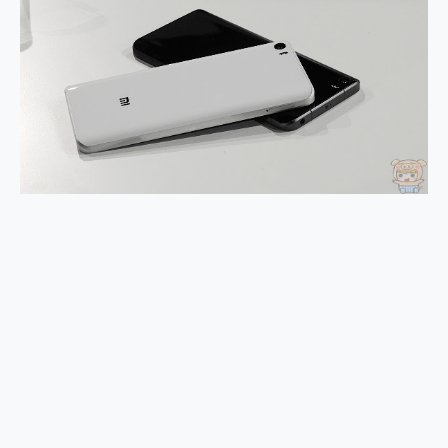
2億 APO蔡司長焦神機降臨~ vivo X200 Pro、vivo X200 就是這麼好拍
EaseUS Vocal Remover 免費線上去聲器一鍵去除人聲 人聲 音樂分離 2024 消除人聲推薦
3 個超值 MHN 飛人工具分享~~ iToolab AnyGo 魔物獵人 Now飛人 ios教學 不出門也可以到處走
Locawhere AnyTo 寶可夢飛人 AnyTo 不出門也可以飛遍全世界
小體積 40000mAh 超大容量 一次充5個設備 充好充滿 CUKTECH 酷態科 300W 微型充電站 開箱 評測
97.3% 恢復率，資料救援就是這麼簡單 EaseUS Data Recovery Wizard Free 18.0.0 業界最好的資料救援軟體
磁碟系統大風吹 有了 磁碟管理程式 EaseUS Partition Master 就是這麼簡單
全新 SONY Xperia 1 VI 開箱! 相機實測! 長焦覆蓋更遠更清晰、2日長續航、頂尖影音娛樂效能~
Xiaomi 14 Ultra 開箱 評測~ 有深度的 Leica 影像旗艦手機! 加碼小旗艦 Xiaomi 14 開箱 評測
vivo TWS 3e 真無線藍牙耳機智慧降噪升級、音質明亮溫潤，並支援雙設備連接~
MSI Claw 掌機專屬配件包 來囉 完美保護 MSI Claw A1M-026TW 電競掌機
人像旗艦 vivo V30 系列 開箱 評測! 首搭蔡司光學鏡頭、攝影棚級柔光環、拍攝功能最好玩的美拍神機 vivo V30 Pro
多個願望一次滿足 超強散熱 微星 MSI Claw A1M-026TW 電競掌機 開箱 評測
一吸完美對位 擁有超強吸力與超好用的隱磁支架 O-ONE MAG 最會吸的行動電源 開箱 評測
OPPO 哈蘇 300mm 專業增距鏡實測：Find X9 Ultra 光學長焦隨手拍，紀錄生活就是這麼簡單
Motorola edge 70 pro 及 moto g37 power上市，登錄在送飛利浦氣炸鍋
近八千元的 Soundcore Liberty 5 Pro Max，有螢幕的耳機會是智商稅嗎?
ASUS Pad 全面應援 Me Time，加碼愛奇藝黃金雙周卡體驗，專案價最低 NT$0 起