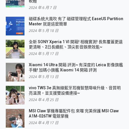
軟體
2024 年 6 月 7 日
磁碟系統大風吹 有了 磁碟管理程式 EaseUS Partition
Master 就是這麼簡單
2024 年 5 月 18 日
全新 SONY Xperia 1 VI 開箱! 相機實測! 長焦覆蓋更遠
更清晰、2日長續航、頂尖影音娛樂效能~
2024 年 5 月 17 日
Xiaomi 14 Ultra 開箱 評測~ 有深度的 Leica 影像旗艦
手機! 加碼小旗艦 Xiaomi 14 開箱 評測
2024 年 5 月 13 日
vivo TWS 3e 真無線藍牙耳機智慧降噪升級、音質明
亮溫潤，並支援雙設備連接~
2024 年 4 月 25 日
MSI Claw 掌機專屬配件包 來囉 完美保護 MSI Claw
A1M-026TW 電競掌機
2024 年 4 月 17 日