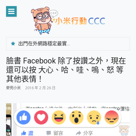
Skip
to
content
出門在外網路穩定最實在 「台灣大哥大」榮獲 4G/5G 在線率全球 NO.3 全台第一與全台六冠王實測心得，走到哪順到哪！
「AUSNAT R1 錄音卡」開箱評測~ 終結會議紀錄地獄，自動生成摘要報告，200+語言翻譯，旅遊最強搭檔。
CP 值天花板~ Bongcom BS5 足球君開箱~ 短焦投影機 3千元就能擁有！ 折扣碼在這～
臉書 Facebook 除了按讚之外，現在
專為 PC上的 XBOX和掌機設計的 FireCuda X1070 SSD 固態硬碟開箱 評測
還可以按 大心、哈、哇、嗚、怒 等
台灣製攝影機在這裡，100%全無線設計 SpotCam Solo Eco 太陽能防水雲端攝影機 SpotCam Solo 3 2.5K高畫質戶外攝影機 開箱 評測
電力超超超持久 MSI 微星 Prestige 14 AI+ D3MG-031TW 14吋 開箱評價，AI輕薄商務筆電 Copilot+ PC
其他表情！
超懂拍、耐用 AI 街拍機~ realme 16 Pro 開箱評價~ 2 億畫素 LumaColor 影像、持久續航與 IP69K 高防護
麥兜小米
2016 年 2 月 26 日
防窺黑科技 Galaxy S26 Ultra系列保護貼怎麼選？imos AR 低反光玻璃、藍寶石鏡頭貼與軍規防摔殼完整開箱評價
AI 支付 一錶搞定大小事 Xiaomi Watch 5 開箱 評測
超驚艷 讓人一眼就愛上 LENOVO 聯想 Yoga Book 9 14吋 AI輕薄筆電 開箱 評測
美到讓人超想擁有 moto pad 60 系列 與 Moto | Swarovski razr 60 冰藍限定版本 開箱 評測
好用的 EaseUS Partition Master 讓您輕鬆的移除與格式化有防寫保護的隨身碟或SD卡
一鍵修復模糊影片、舊照的 AI 好幫手! VideoProc Converter AI 新版全解析 × 年末優惠，一篇全看懂
小朋友才做選擇 投影機 RGB藍牙音響 氛圍情境燈 我通通都要！ Starfish 2 幻彩膠囊投影機｜結合「 智慧投影 & 煥彩流動 」的沈浸式生活新體驗