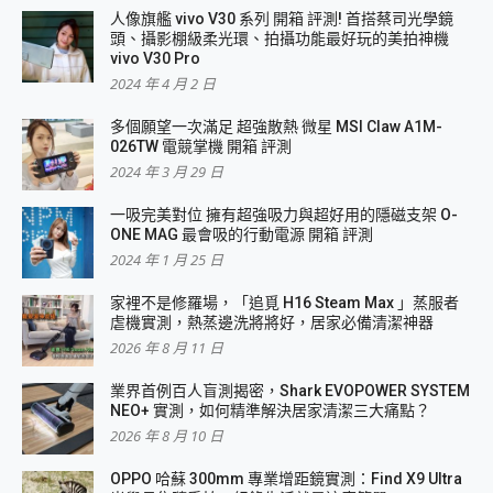
人像旗艦 vivo V30 系列 開箱 評測! 首搭蔡司光學鏡
頭、攝影棚級柔光環、拍攝功能最好玩的美拍神機
vivo V30 Pro
2024 年 4 月 2 日
多個願望一次滿足 超強散熱 微星 MSI Claw A1M-
026TW 電競掌機 開箱 評測
2024 年 3 月 29 日
一吸完美對位 擁有超強吸力與超好用的隱磁支架 O-
ONE MAG 最會吸的行動電源 開箱 評測
2024 年 1 月 25 日
家裡不是修羅場，「追覓 H16 Steam Max 」蒸服者
虐機實測，熱蒸邊洗將將好，居家必備清潔神器
2026 年 8 月 11 日
業界首例百人盲測揭密，Shark EVOPOWER SYSTEM
NEO+ 實測，如何精準解決居家清潔三大痛點？
2026 年 8 月 10 日
OPPO 哈蘇 300mm 專業增距鏡實測：Find X9 Ultra