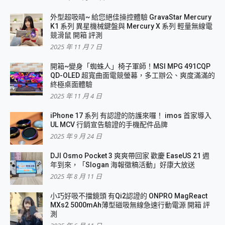
外型超吸晴~ 給您絕佳操控體驗 GravaStar Mercury
K1 系列 異星機械鍵盤與 Mercury X 系列 輕量無線電
競滑鼠 開箱 評測
2025 年 11 月 7 日
開箱~變身「蜘蛛人」椅子軍師！MSI MPG 491CQP
QD-OLED 超寬曲面電競螢幕，多工辦公、爽度滿滿的
終極桌面體驗
2025 年 11 月 4 日
iPhone 17 系列 有認證的防護來囉！ imos 首家導入
UL MCV 行銷宣告驗證的手機配件品牌
2025 年 9 月 24 日
DJI Osmo Pocket 3 爽爽帶回家 歡慶 EaseUS 21 週
年到來，「Slogan 海報徵稿活動」好康大放送
2025 年 8 月 11 日
小巧好吸不擋鏡頭 有Qi2認證的 ONPRO MagReact
MXs2 5000mAh薄型磁吸無線急速行動電源 開箱 評
測