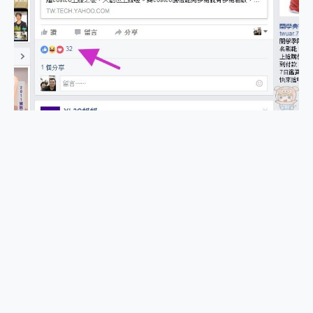
2億 APO蔡司長焦神機降臨~ vivo X200 Pro、vivo X200 就是這麼好拍
EaseUS Vocal Remover 免費線上去聲器一鍵去除人聲 人聲 音樂分離 2024 消除人聲推薦
3 個超值 MHN 飛人工具分享~~ iToolab AnyGo 魔物獵人 Now飛人 ios教學 不出門也可以到處走
Locawhere AnyTo 寶可夢飛人 AnyTo 不出門也可以飛遍全世界
小體積 40000mAh 超大容量 一次充5個設備 充好充滿 CUKTECH 酷態科 300W 微型充電站 開箱 評測
97.3% 恢復率，資料救援就是這麼簡單 EaseUS Data Recovery Wizard Free 18.0.0 業界最好的資料救援軟體
磁碟系統大風吹 有了 磁碟管理程式 EaseUS Partition Master 就是這麼簡單
全新 SONY Xperia 1 VI 開箱! 相機實測! 長焦覆蓋更遠更清晰、2日長續航、頂尖影音娛樂效能~
Xiaomi 14 Ultra 開箱 評測~ 有深度的 Leica 影像旗艦手機! 加碼小旗艦 Xiaomi 14 開箱 評測
vivo TWS 3e 真無線藍牙耳機智慧降噪升級、音質明亮溫潤，並支援雙設備連接~
MSI Claw 掌機專屬配件包 來囉 完美保護 MSI Claw A1M-026TW 電競掌機
人像旗艦 vivo V30 系列 開箱 評測! 首搭蔡司光學鏡頭、攝影棚級柔光環、拍攝功能最好玩的美拍神機 vivo V30 Pro
多個願望一次滿足 超強散熱 微星 MSI Claw A1M-026TW 電競掌機 開箱 評測
一吸完美對位 擁有超強吸力與超好用的隱磁支架 O-ONE MAG 最會吸的行動電源 開箱 評測
家裡不是修羅場，「追覓 H16 Steam Max 」蒸服者虐機實測，熱蒸邊洗將將好，居家必備清潔神器
業界首例百人盲測揭密，Shark EVOPOWER SYSTEM NEO+ 實測，如何精準解決居家清潔三大痛點？
OPPO 哈蘇 300mm 專業增距鏡實測：Find X9 Ultra 光學長焦隨手拍，紀錄生活就是這麼簡單
Motorola edge 70 pro 及 moto g37 power上市，登錄在送飛利浦氣炸鍋