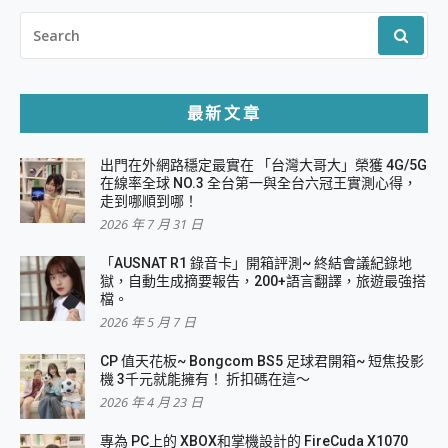
SEARCH
FOR:
最新文章
出門在外網路穩定最實在 「台灣大哥大」榮獲 4G/5G
在線率全球 NO.3 全台第一與全台六冠王實測心得，
走到哪順到哪！
2026 年 7 月 31 日
「AUSNAT R1 錄音卡」開箱評測~ 終結會議紀錄地
獄，自動生成摘要報告，200+語言翻譯，旅遊最強搭
檔。
2026 年 5 月 7 日
CP 值天花板~ Bongcom BS5 足球君開箱~ 短焦投影
機 3千元就能擁有！ 折扣碼在這～
2026 年 4 月 23 日
專為 PC上的 XBOX和掌機設計的 FireCuda X1070