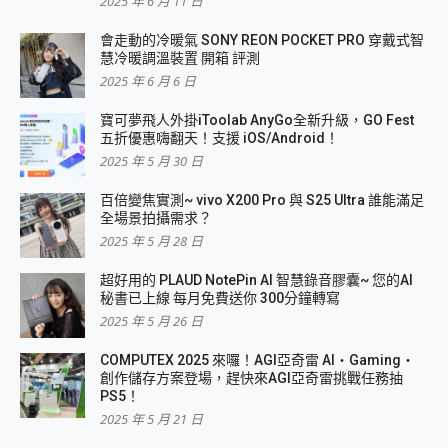
2025 年 6 月 11 日
會走動的冷暖氣 SONY REON POCKET PRO 穿戴式智
慧冷暖調溫裝置 開箱 評測
2025 年 6 月 6 日
寶可夢飛人外掛iToolab AnyGo全新升級，GO Fest
五折優惠嗨翻天！支援 iOS/Android！
2025 年 5 月 30 日
百倍變焦實測~ vivo X200 Pro 與 S25 Ultra 誰能滿足
全場景拍攝需求？
2025 年 5 月 28 日
超好用的 PLAUD NotePin AI 智慧錄音膠囊~ 您的AI
秘書已上線 每月免費送你 300分鐘轉寫
2025 年 5 月 26 日
COMPUTEX 2025 來囉！AGI亞奇雷 AI・Gaming・
創作儲存方案登場，趕快來AGI亞奇雷挑戰任務抽
PS5！
2025 年 5 月 21 日