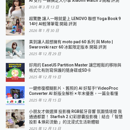
AI 支付 一錶搞定大小事 Xiaomi Watch 5 開箱 評測
2026 年 3 月 13 日
超驚艷 讓人一眼就愛上 LENOVO 聯想 Yoga Book 9
14吋 AI輕薄筆電 開箱 評測
2026 年 1 月 30 日
美到讓人超想擁有 moto pad 60 系列 與 Moto |
Swarovski razr 60 冰藍限定版本 開箱 評測
2025 年 12 月 29 日
好用的 EaseUS Partition Master 讓您輕鬆的移除與
格式化有防寫保護的隨身碟或SD卡
2025 年 12 月 19 日
一鍵修復模糊影片、舊照的 AI 好幫手! VideoProc
Converter AI 新版全解析 × 年末優惠，一篇全看懂
2025 年 12 月 15 日
小朋友才做選擇 投影機 RGB藍牙音響 氛圍情境燈 我
通通都要！ Starfish 2 幻彩膠囊投影機｜結合「 智慧
投影 & 煥彩流動 」的沈浸式生活新體驗
2025 年 12 月 13 日