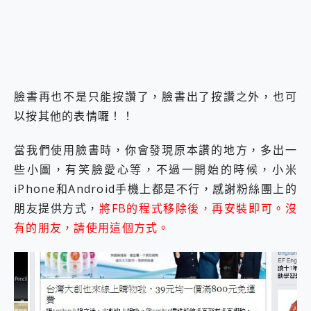
外型超吸晴~ 給您絕佳操控體驗 GravaStar Mercury K1 系列 異星機械鍵盤與 Mercury X 系列 輕量無線電競滑鼠 開箱 評測
開箱~變身「蜘蛛人」椅子軍師！MSI MPG 491CQP QD-OLED 超寬曲面電競螢幕，多工辦公、爽度滿滿的終極桌面體驗
iPhone 17 系列 有認證的防護來囉！ imos 首家導入 UL MCV 行銷宣告驗證的手機配件品牌
DJI Osmo Pocket 3 爽爽帶回家 歡慶 EaseUS 21 週年到來，「Slogan 海報徵稿活動」好康大放送
小巧好吸不擋鏡頭 有Qi2認證的 ONPRO MagReact MXs2 5000mAh薄型磁吸無線急速行動電源 開箱 評測
會走動的冷暖氣 SONY REON POCKET PRO 穿戴式智慧冷暖調溫裝置 開箱 評測
寶可夢飛人外掛iToolab AnyGo全新升級，GO Fest 五折優惠嗨翻天！支援 iOS/Android！
臉書再也不是只能按讚了，臉書出了按讚之外，也可
百倍變焦實測~ vivo X200 Pro 與 S25 Ultra 誰能滿足全場景拍攝需求？
以按其他的表情囉！！
超好用的 PLAUD NotePin AI 智慧錄音膠囊~ 您的AI 秘書已上線 每月免費送你 300分鐘轉寫
COMPUTEX 2025 來囉！AGI亞奇雷 AI・Gaming・創作儲存方案登場，趕快來AGI亞奇雷挑戰任務抽 PS5！
當我們使用臉書時，你會發現原本讚的地方，多出一
自帶線的 有線無線都能充 ONPRO MagReact M5 10000mAh 5合1 磁吸無線急速行動電源 開箱 評測
些小圖，有笑臉愛心等，不過一開始的時候，小米
飛利浦 JS7310 ⚡【電急便｜行動儲能救車電源】 可靠的旅行夥伴！帶給您優異的安全性與強大供電效能
是螢幕也是電視! 一機超多用途「MSI微星 Modern MD272UPSW 27型」 4K IPS 輕薄商用智慧聯網螢幕 開箱 評測
iPhone和Android手機上都是不行，感謝粉絲團上的
您的專屬AI 助手 Yoga Slim 7 Aura Edition 觸控AI筆電 開箱 評測
朋友提供方式，
將FB的程式移除後，再安裝即可。沒
realme 14 Pro 超硬軍規、冰感變色實測，realme 14 5G 遊戲戰鬥值爆表，效能x娛樂全都要！
有的朋友，請使用這個方式。
iPhone、Apple Watch、AirPods耳機 三個設備充電一起搞定 ONPRO MagReact™ M3 3 in 1可攜摺疊無線充電器 開箱 評測
動靜皆宜「HUAWEI FreeArc」開放式耳掛耳機，無感配戴! 超穩超服貼，音質、通話也很優質
好玩好拍 vivo V50 ~ 口袋裡的 Zeiss 潮流攝影棚!
25種洗烘模式一機搞定! Roborock 衣莉莎白 H1 Neo分子篩洗脫烘 AI 滾筒洗衣機
給 MSI Claw 系列電競掌機 最完美的家 MSI Nest Docking Station 掌機專屬擴充底座 開箱 評測
B&O 精品級音響! Home+ 中嘉寬頻 SoundBox 劇院串流盒 開箱 評測