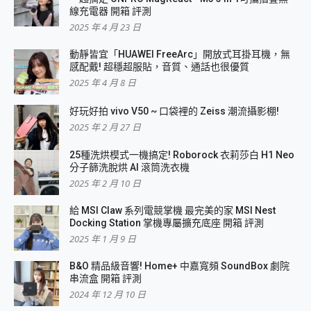
線充電器 開箱 評測
2025 年 4 月 23 日
動靜皆宜「HUAWEI FreeArc」開放式耳掛耳機，無
感配戴! 超穩超服貼，音質、通話也很優質
2025 年 4 月 8 日
好玩好拍 vivo V50 ~ 口袋裡的 Zeiss 潮流攝影棚!
2025 年 2 月 27 日
25種洗烘模式一機搞定! Roborock 衣莉莎白 H1 Neo
分子篩洗脫烘 AI 滾筒洗衣機
2025 年 2 月 10 日
給 MSI Claw 系列電競掌機 最完美的家 MSI Nest
Docking Station 掌機專屬擴充底座 開箱 評測
2025 年 1 月 9 日
B&O 精品級音響! Home+ 中嘉寬頻 SoundBox 劇院
串流盒 開箱 評測
2024 年 12 月 10 日