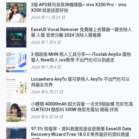
2億 APO蔡司長焦神機降臨~ vivo X200 Pro、vivo
X200 就是這麼好拍
2024 年 11 月 25 日
EaseUS Vocal Remover 免費線上去聲器一鍵去除人
聲 人聲 音樂分離 2024 消除人聲推薦
2024 年 7 月 8 日
3 個超值 MHN 飛人工具分享~~ iToolab AnyGo 魔物
獵人 Now飛人 ios教學 不出門也可以到處走
2024 年 7 月 4 日
Locawhere AnyTo 寶可夢飛人 AnyTo 不出門也可以
飛遍全世界
2024 年 6 月 27 日
小體積 40000mAh 超大容量 一次充5個設備 充好充滿
CUKTECH 酷態科 300W 微型充電站 開箱 評測
2024 年 6 月 24 日
97.3% 恢復率，資料救援就是這麼簡單 EaseUS Data
Recovery Wizard Free 18.0.0 業界最好的資料救援