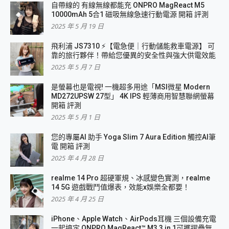
自帶線的 有線無線都能充 ONPRO MagReact M5
10000mAh 5合1 磁吸無線急速行動電源 開箱 評測
2025 年 5 月 19 日
飛利浦 JS7310 ⚡【電急便｜行動儲能救車電源】 可
靠的旅行夥伴！帶給您優異的安全性與強大供電效能
2025 年 5 月 7 日
是螢幕也是電視! 一機超多用途「MSI微星 Modern
MD272UPSW 27型」 4K IPS 輕薄商用智慧聯網螢幕
開箱 評測
2025 年 5 月 1 日
您的專屬AI 助手 Yoga Slim 7 Aura Edition 觸控AI筆
電 開箱 評測
2025 年 4 月 28 日
realme 14 Pro 超硬軍規、冰感變色實測，realme
14 5G 遊戲戰鬥值爆表，效能x娛樂全都要！
2025 年 4 月 25 日
iPhone、Apple Watch、AirPods耳機 三個設備充電
一起搞定 ONPRO MagReact™ M3 3 in 1可攜摺疊無