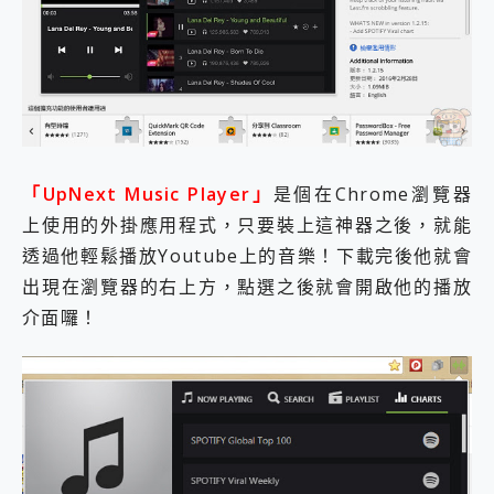
2億 APO蔡司長焦神機降臨~ vivo X200 Pro、vivo X200 就是這麼好拍
EaseUS Vocal Remover 免費線上去聲器一鍵去除人聲 人聲 音樂分離 2024 消除人聲推薦
3 個超值 MHN 飛人工具分享~~ iToolab AnyGo 魔物獵人 Now飛人 ios教學 不出門也可以到處走
Locawhere AnyTo 寶可夢飛人 AnyTo 不出門也可以飛遍全世界
小體積 40000mAh 超大容量 一次充5個設備 充好充滿 CUKTECH 酷態科 300W 微型充電站 開箱 評測
97.3% 恢復率，資料救援就是這麼簡單 EaseUS Data Recovery Wizard Free 18.0.0 業界最好的資料救援軟體
磁碟系統大風吹 有了 磁碟管理程式 EaseUS Partition Master 就是這麼簡單
全新 SONY Xperia 1 VI 開箱! 相機實測! 長焦覆蓋更遠更清晰、2日長續航、頂尖影音娛樂效能~
「UpNext Music Player」
是個在Chrome瀏覽器
Xiaomi 14 Ultra 開箱 評測~ 有深度的 Leica 影像旗艦手機! 加碼小旗艦 Xiaomi 14 開箱 評測
上使用的外掛應用程式，只要裝上這神器之後，就能
vivo TWS 3e 真無線藍牙耳機智慧降噪升級、音質明亮溫潤，並支援雙設備連接~
透過他輕鬆播放Youtube上的音樂！下載完後他就會
MSI Claw 掌機專屬配件包 來囉 完美保護 MSI Claw A1M-026TW 電競掌機
出現在瀏覽器的右上方，點選之後就會開啟他的播放
人像旗艦 vivo V30 系列 開箱 評測! 首搭蔡司光學鏡頭、攝影棚級柔光環、拍攝功能最好玩的美拍神機 vivo V30 Pro
多個願望一次滿足 超強散熱 微星 MSI Claw A1M-026TW 電競掌機 開箱 評測
介面囉！
一吸完美對位 擁有超強吸力與超好用的隱磁支架 O-ONE MAG 最會吸的行動電源 開箱 評測
業界首例百人盲測揭密，Shark EVOPOWER SYSTEM NEO+ 實測，如何精準解決居家清潔三大痛點？
OPPO 哈蘇 300mm 專業增距鏡實測：Find X9 Ultra 光學長焦隨手拍，紀錄生活就是這麼簡單
Motorola edge 70 pro 及 moto g37 power上市，登錄在送飛利浦氣炸鍋
近八千元的 Soundcore Liberty 5 Pro Max，有螢幕的耳機會是智商稅嗎?