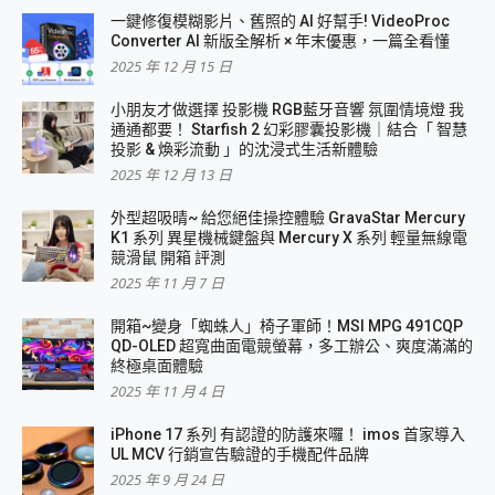
一鍵修復模糊影片、舊照的 AI 好幫手! VideoProc
Converter AI 新版全解析 × 年末優惠，一篇全看懂
2025 年 12 月 15 日
小朋友才做選擇 投影機 RGB藍牙音響 氛圍情境燈 我
通通都要！ Starfish 2 幻彩膠囊投影機｜結合「 智慧
投影 & 煥彩流動 」的沈浸式生活新體驗
2025 年 12 月 13 日
外型超吸晴~ 給您絕佳操控體驗 GravaStar Mercury
K1 系列 異星機械鍵盤與 Mercury X 系列 輕量無線電
競滑鼠 開箱 評測
2025 年 11 月 7 日
開箱~變身「蜘蛛人」椅子軍師！MSI MPG 491CQP
QD-OLED 超寬曲面電競螢幕，多工辦公、爽度滿滿的
終極桌面體驗
2025 年 11 月 4 日
iPhone 17 系列 有認證的防護來囉！ imos 首家導入
UL MCV 行銷宣告驗證的手機配件品牌
2025 年 9 月 24 日