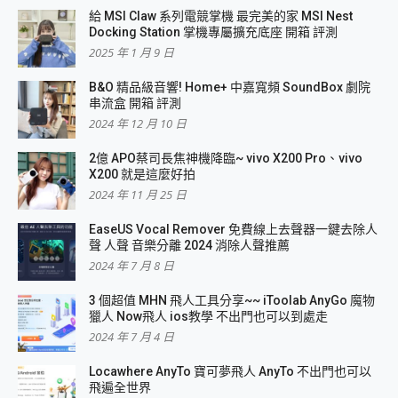
給 MSI Claw 系列電競掌機 最完美的家 MSI Nest
Docking Station 掌機專屬擴充底座 開箱 評測
2025 年 1 月 9 日
B&O 精品級音響! Home+ 中嘉寬頻 SoundBox 劇院
串流盒 開箱 評測
2024 年 12 月 10 日
2億 APO蔡司長焦神機降臨~ vivo X200 Pro、vivo
X200 就是這麼好拍
2024 年 11 月 25 日
EaseUS Vocal Remover 免費線上去聲器一鍵去除人
聲 人聲 音樂分離 2024 消除人聲推薦
2024 年 7 月 8 日
3 個超值 MHN 飛人工具分享~~ iToolab AnyGo 魔物
獵人 Now飛人 ios教學 不出門也可以到處走
2024 年 7 月 4 日
Locawhere AnyTo 寶可夢飛人 AnyTo 不出門也可以
飛遍全世界