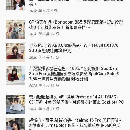
檔。
2026 年 5 月 7 日
CP 值天花板~ Bongcom BS5 足球君開箱~ 短焦投影
機 3千元就能擁有！ 折扣碼在這～
2026 年 4 月 23 日
專為 PC上的 XBOX和掌機設計的 FireCuda X1070
SSD 固態硬碟開箱 評測
2026 年 4 月 16 日
台灣製攝影機在這裡，100%全無線設計 SpotCam
Solo Eco 太陽能防水雲端攝影機 SpotCam Solo 3
2.5K高畫質戶外攝影機 開箱 評測
2026 年 4 月 13 日
電力超超超持久 MSI 微星 Prestige 14 AI+ D3MG-
031TW 14吋 開箱評價，AI輕薄商務筆電 Copilot+ PC
2026 年 3 月 31 日
超懂拍、耐用 AI 街拍機~ realme 16 Pro 開箱評價~
2 億畫素 LumaColor 影像、持久續航與 IP69K 高防