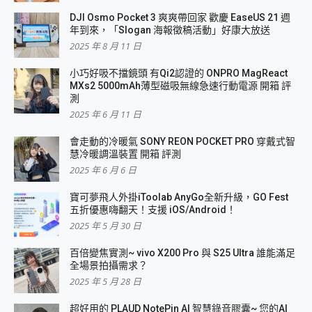
DJI Osmo Pocket 3 爽爽帶回家 歡慶 EaseUS 21 週
年到來，「Slogan 海報徵稿活動」好康大放送
2025 年 8 月 11 日
小巧好吸不擋鏡頭 有Qi2認證的 ONPRO MagReact
MXs2 5000mAh薄型磁吸無線急速行動電源 開箱 評
測
2025 年 6 月 11 日
會走動的冷暖氣 SONY REON POCKET PRO 穿戴式智
慧冷暖調溫裝置 開箱 評測
2025 年 6 月 6 日
寶可夢飛人外掛iToolab AnyGo全新升級，GO Fest
五折優惠嗨翻天！支援 iOS/Android！
2025 年 5 月 30 日
百倍變焦實測~ vivo X200 Pro 與 S25 Ultra 誰能滿足
全場景拍攝需求？
2025 年 5 月 28 日
超好用的 PLAUD NotePin AI 智慧錄音膠囊~ 您的AI