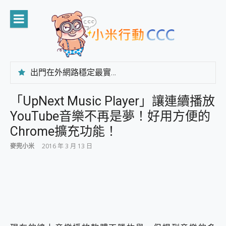
Skip
to
content
出門在外網路穩定最實在 「台灣大哥大」榮獲 4G/5G 在線率全球 NO.3 全台第一與全台六冠王實測心得，走到哪順到哪！
「AUSNAT R1 錄音卡」開箱評測~ 終結會議紀錄地獄，自動生成摘要報告，200+語言翻譯，旅遊最強搭檔。
CP 值天花板~ Bongcom BS5 足球君開箱~ 短焦投影機 3千元就能擁有！ 折扣碼在這～
「UpNext Music Player」讓連續播放
專為 PC上的 XBOX和掌機設計的 FireCuda X1070 SSD 固態硬碟開箱 評測
YouTube音樂不再是夢！好用方便的
台灣製攝影機在這裡，100%全無線設計 SpotCam Solo Eco 太陽能防水雲端攝影機 SpotCam Solo 3 2.5K高畫質戶外攝影機 開箱 評測
電力超超超持久 MSI 微星 Prestige 14 AI+ D3MG-031TW 14吋 開箱評價，AI輕薄商務筆電 Copilot+ PC
Chrome擴充功能！
超懂拍、耐用 AI 街拍機~ realme 16 Pro 開箱評價~ 2 億畫素 LumaColor 影像、持久續航與 IP69K 高防護
麥兜小米
2016 年 3 月 13 日
防窺黑科技 Galaxy S26 Ultra系列保護貼怎麼選？imos AR 低反光玻璃、藍寶石鏡頭貼與軍規防摔殼完整開箱評價
AI 支付 一錶搞定大小事 Xiaomi Watch 5 開箱 評測
超驚艷 讓人一眼就愛上 LENOVO 聯想 Yoga Book 9 14吋 AI輕薄筆電 開箱 評測
美到讓人超想擁有 moto pad 60 系列 與 Moto | Swarovski razr 60 冰藍限定版本 開箱 評測
好用的 EaseUS Partition Master 讓您輕鬆的移除與格式化有防寫保護的隨身碟或SD卡
一鍵修復模糊影片、舊照的 AI 好幫手! VideoProc Converter AI 新版全解析 × 年末優惠，一篇全看懂
小朋友才做選擇 投影機 RGB藍牙音響 氛圍情境燈 我通通都要！ Starfish 2 幻彩膠囊投影機｜結合「 智慧投影 & 煥彩流動 」的沈浸式生活新體驗