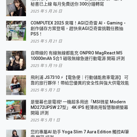
秘書已上線 每月免費送你 300分鐘轉寫
2025 年 5 月 26 日
COMPUTEX 2025 來囉！AGI亞奇雷 AI・Gaming・
創作儲存方案登場，趕快來AGI亞奇雷挑戰任務抽
PS5！
2025 年 5 月 21 日
自帶線的 有線無線都能充 ONPRO MagReact M5
10000mAh 5合1 磁吸無線急速行動電源 開箱 評測
2025 年 5 月 19 日
飛利浦 JS7310 ⚡【電急便｜行動儲能救車電源】 可
靠的旅行夥伴！帶給您優異的安全性與強大供電效能
2025 年 5 月 7 日
是螢幕也是電視! 一機超多用途「MSI微星 Modern
MD272UPSW 27型」 4K IPS 輕薄商用智慧聯網螢幕
開箱 評測
2025 年 5 月 1 日
您的專屬AI 助手 Yoga Slim 7 Aura Edition 觸控AI筆