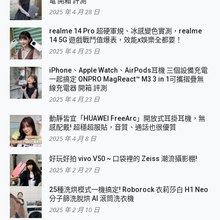
電 開箱 評測
2025 年 4 月 28 日
realme 14 Pro 超硬軍規、冰感變色實測，realme
14 5G 遊戲戰鬥值爆表，效能x娛樂全都要！
2025 年 4 月 25 日
iPhone、Apple Watch、AirPods耳機 三個設備充電
一起搞定 ONPRO MagReact™ M3 3 in 1可攜摺疊無
線充電器 開箱 評測
2025 年 4 月 23 日
動靜皆宜「HUAWEI FreeArc」開放式耳掛耳機，無
感配戴! 超穩超服貼，音質、通話也很優質
2025 年 4 月 8 日
好玩好拍 vivo V50 ~ 口袋裡的 Zeiss 潮流攝影棚!
2025 年 2 月 27 日
25種洗烘模式一機搞定! Roborock 衣莉莎白 H1 Neo
分子篩洗脫烘 AI 滾筒洗衣機
2025 年 2 月 10 日