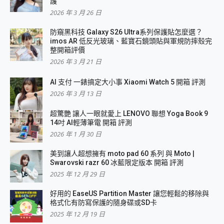
護
2026 年 3 月 26 日
防窺黑科技 Galaxy S26 Ultra系列保護貼怎麼選？
imos AR 低反光玻璃、藍寶石鏡頭貼與軍規防摔殼完
整開箱評價
2026 年 3 月 21 日
AI 支付 一錶搞定大小事 Xiaomi Watch 5 開箱 評測
2026 年 3 月 13 日
超驚艷 讓人一眼就愛上 LENOVO 聯想 Yoga Book 9
14吋 AI輕薄筆電 開箱 評測
2026 年 1 月 30 日
美到讓人超想擁有 moto pad 60 系列 與 Moto |
Swarovski razr 60 冰藍限定版本 開箱 評測
2025 年 12 月 29 日
好用的 EaseUS Partition Master 讓您輕鬆的移除與
格式化有防寫保護的隨身碟或SD卡
2025 年 12 月 19 日