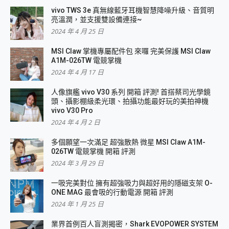
vivo TWS 3e 真無線藍牙耳機智慧降噪升級、音質明
亮溫潤，並支援雙設備連接~
2024 年 4 月 25 日
MSI Claw 掌機專屬配件包 來囉 完美保護 MSI Claw
A1M-026TW 電競掌機
2024 年 4 月 17 日
人像旗艦 vivo V30 系列 開箱 評測! 首搭蔡司光學鏡
頭、攝影棚級柔光環、拍攝功能最好玩的美拍神機
vivo V30 Pro
2024 年 4 月 2 日
多個願望一次滿足 超強散熱 微星 MSI Claw A1M-
026TW 電競掌機 開箱 評測
2024 年 3 月 29 日
一吸完美對位 擁有超強吸力與超好用的隱磁支架 O-
ONE MAG 最會吸的行動電源 開箱 評測
2024 年 1 月 25 日
業界首例百人盲測揭密，Shark EVOPOWER SYSTEM