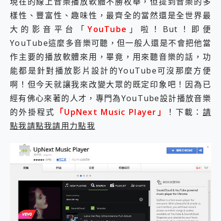
現在的線上音樂播放軟體不勝枚舉，但提到音樂的多
外型超吸晴~ 給您絕佳操控體驗 GravaStar Mercury K1 系列 異星機械鍵盤與 Mercury X 系列 輕量無線電競滑鼠 開箱 評測
開箱~變身「蜘蛛人」椅子軍師！MSI MPG 491CQP QD-OLED 超寬曲面電競螢幕，多工辦公、爽度滿滿的終極桌面體驗
樣性、豐富性、趣味性，最齊全的當然還是全世界最
iPhone 17 系列 有認證的防護來囉！ imos 首家導入 UL MCV 行銷宣告驗證的手機配件品牌
大的影音平台「
YouTube
」啦！But！即便
DJI Osmo Pocket 3 爽爽帶回家 歡慶 EaseUS 21 週年到來，「Slogan 海報徵稿活動」好康大放送
YouTube這麼多音樂可聽，但一般人還是不會把他當
小巧好吸不擋鏡頭 有Qi2認證的 ONPRO MagReact MXs2 5000mAh薄型磁吸無線急速行動電源 開箱 評測
會走動的冷暖氣 SONY REON POCKET PRO 穿戴式智慧冷暖調溫裝置 開箱 評測
作主要的播放軟體來用，畢竟，用來聽音樂的話，功
寶可夢飛人外掛iToolab AnyGo全新升級，GO Fest 五折優惠嗨翻天！支援 iOS/Android！
能都是針對播放影片設計的YouTube可沒那麼方便
百倍變焦實測~ vivo X200 Pro 與 S25 Ultra 誰能滿足全場景拍攝需求？
啊！但今天就讓我來改變大眾的既定印象吧！因為已
超好用的 PLAUD NotePin AI 智慧錄音膠囊~ 您的AI 秘書已上線 每月免費送你 300分鐘轉寫
經有佛心來著的人才，專門為YouTube設計播放音樂
COMPUTEX 2025 來囉！AGI亞奇雷 AI・Gaming・創作儲存方案登場，趕快來AGI亞奇雷挑戰任務抽 PS5！
自帶線的 有線無線都能充 ONPRO MagReact M5 10000mAh 5合1 磁吸無線急速行動電源 開箱 評測
的外掛程式
「UpNext Music Player」
！下載：
請
飛利浦 JS7310 ⚡【電急便｜行動儲能救車電源】 可靠的旅行夥伴！帶給您優異的安全性與強大供電效能
點我請點我請用力點我
是螢幕也是電視! 一機超多用途「MSI微星 Modern MD272UPSW 27型」 4K IPS 輕薄商用智慧聯網螢幕 開箱 評測
您的專屬AI 助手 Yoga Slim 7 Aura Edition 觸控AI筆電 開箱 評測
realme 14 Pro 超硬軍規、冰感變色實測，realme 14 5G 遊戲戰鬥值爆表，效能x娛樂全都要！
iPhone、Apple Watch、AirPods耳機 三個設備充電一起搞定 ONPRO MagReact™ M3 3 in 1可攜摺疊無線充電器 開箱 評測
動靜皆宜「HUAWEI FreeArc」開放式耳掛耳機，無感配戴! 超穩超服貼，音質、通話也很優質
好玩好拍 vivo V50 ~ 口袋裡的 Zeiss 潮流攝影棚!
25種洗烘模式一機搞定! Roborock 衣莉莎白 H1 Neo分子篩洗脫烘 AI 滾筒洗衣機
給 MSI Claw 系列電競掌機 最完美的家 MSI Nest Docking Station 掌機專屬擴充底座 開箱 評測
B&O 精品級音響! Home+ 中嘉寬頻 SoundBox 劇院串流盒 開箱 評測