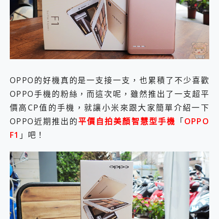
外型超吸晴~ 給您絕佳操控體驗 GravaStar Mercury K1 系列 異星機械鍵盤與 Mercury X 系列 輕量無線電競滑鼠 開箱 評測
開箱~變身「蜘蛛人」椅子軍師！MSI MPG 491CQP QD-OLED 超寬曲面電競螢幕，多工辦公、爽度滿滿的終極桌面體驗
iPhone 17 系列 有認證的防護來囉！ imos 首家導入 UL MCV 行銷宣告驗證的手機配件品牌
DJI Osmo Pocket 3 爽爽帶回家 歡慶 EaseUS 21 週年到來，「Slogan 海報徵稿活動」好康大放送
小巧好吸不擋鏡頭 有Qi2認證的 ONPRO MagReact MXs2 5000mAh薄型磁吸無線急速行動電源 開箱 評測
會走動的冷暖氣 SONY REON POCKET PRO 穿戴式智慧冷暖調溫裝置 開箱 評測
寶可夢飛人外掛iToolab AnyGo全新升級，GO Fest 五折優惠嗨翻天！支援 iOS/Android！
百倍變焦實測~ vivo X200 Pro 與 S25 Ultra 誰能滿足全場景拍攝需求？
OPPO的好機真的是一支接一支，也累積了不少喜歡
超好用的 PLAUD NotePin AI 智慧錄音膠囊~ 您的AI 秘書已上線 每月免費送你 300分鐘轉寫
OPPO手機的粉絲，而這次呢，雖然推出了一支超平
COMPUTEX 2025 來囉！AGI亞奇雷 AI・Gaming・創作儲存方案登場，趕快來AGI亞奇雷挑戰任務抽 PS5！
價高CP值的手機，就讓小米來跟大家簡單介紹一下
自帶線的 有線無線都能充 ONPRO MagReact M5 10000mAh 5合1 磁吸無線急速行動電源 開箱 評測
飛利浦 JS7310 ⚡【電急便｜行動儲能救車電源】 可靠的旅行夥伴！帶給您優異的安全性與強大供電效能
OPPO近期推出的
平價自拍美顏智慧型手機
「
OPPO
是螢幕也是電視! 一機超多用途「MSI微星 Modern MD272UPSW 27型」 4K IPS 輕薄商用智慧聯網螢幕 開箱 評測
F1
」吧！
您的專屬AI 助手 Yoga Slim 7 Aura Edition 觸控AI筆電 開箱 評測
realme 14 Pro 超硬軍規、冰感變色實測，realme 14 5G 遊戲戰鬥值爆表，效能x娛樂全都要！
iPhone、Apple Watch、AirPods耳機 三個設備充電一起搞定 ONPRO MagReact™ M3 3 in 1可攜摺疊無線充電器 開箱 評測
動靜皆宜「HUAWEI FreeArc」開放式耳掛耳機，無感配戴! 超穩超服貼，音質、通話也很優質
好玩好拍 vivo V50 ~ 口袋裡的 Zeiss 潮流攝影棚!
25種洗烘模式一機搞定! Roborock 衣莉莎白 H1 Neo分子篩洗脫烘 AI 滾筒洗衣機
給 MSI Claw 系列電競掌機 最完美的家 MSI Nest Docking Station 掌機專屬擴充底座 開箱 評測
B&O 精品級音響! Home+ 中嘉寬頻 SoundBox 劇院串流盒 開箱 評測