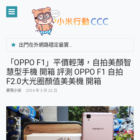
Skip
to
content
出門在外網路穩定最實在 「台灣大哥大」榮獲 4G/5G 在線率全球 NO.3 全台第一與全台六冠王實測心得，走到哪順到哪！
「AUSNAT R1 錄音卡」開箱評測~ 終結會議紀錄地獄，自動生成摘要報告，200+語言翻譯，旅遊最強搭檔。
CP 值天花板~ Bongcom BS5 足球君開箱~ 短焦投影機 3千元就能擁有！ 折扣碼在這～
「OPPO F1」平價輕薄，自拍美顏智
專為 PC上的 XBOX和掌機設計的 FireCuda X1070 SSD 固態硬碟開箱 評測
慧型手機 開箱 評測 OPPO F1 自拍
台灣製攝影機在這裡，100%全無線設計 SpotCam Solo Eco 太陽能防水雲端攝影機 SpotCam Solo 3 2.5K高畫質戶外攝影機 開箱 評測
電力超超超持久 MSI 微星 Prestige 14 AI+ D3MG-031TW 14吋 開箱評價，AI輕薄商務筆電 Copilot+ PC
F2.0大光圈顏值美美機 開箱
超懂拍、耐用 AI 街拍機~ realme 16 Pro 開箱評價~ 2 億畫素 LumaColor 影像、持久續航與 IP69K 高防護
麥兜小米
2016 年 3 月 22 日
防窺黑科技 Galaxy S26 Ultra系列保護貼怎麼選？imos AR 低反光玻璃、藍寶石鏡頭貼與軍規防摔殼完整開箱評價
AI 支付 一錶搞定大小事 Xiaomi Watch 5 開箱 評測
超驚艷 讓人一眼就愛上 LENOVO 聯想 Yoga Book 9 14吋 AI輕薄筆電 開箱 評測
美到讓人超想擁有 moto pad 60 系列 與 Moto | Swarovski razr 60 冰藍限定版本 開箱 評測
好用的 EaseUS Partition Master 讓您輕鬆的移除與格式化有防寫保護的隨身碟或SD卡
一鍵修復模糊影片、舊照的 AI 好幫手! VideoProc Converter AI 新版全解析 × 年末優惠，一篇全看懂
小朋友才做選擇 投影機 RGB藍牙音響 氛圍情境燈 我通通都要！ Starfish 2 幻彩膠囊投影機｜結合「 智慧投影 & 煥彩流動 」的沈浸式生活新體驗