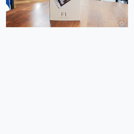
2億 APO蔡司長焦神機降臨~ vivo X200 Pro、vivo X200 就是這麼好拍
EaseUS Vocal Remover 免費線上去聲器一鍵去除人聲 人聲 音樂分離 2024 消除人聲推薦
3 個超值 MHN 飛人工具分享~~ iToolab AnyGo 魔物獵人 Now飛人 ios教學 不出門也可以到處走
Locawhere AnyTo 寶可夢飛人 AnyTo 不出門也可以飛遍全世界
小體積 40000mAh 超大容量 一次充5個設備 充好充滿 CUKTECH 酷態科 300W 微型充電站 開箱 評測
97.3% 恢復率，資料救援就是這麼簡單 EaseUS Data Recovery Wizard Free 18.0.0 業界最好的資料救援軟體
磁碟系統大風吹 有了 磁碟管理程式 EaseUS Partition Master 就是這麼簡單
全新 SONY Xperia 1 VI 開箱! 相機實測! 長焦覆蓋更遠更清晰、2日長續航、頂尖影音娛樂效能~
Xiaomi 14 Ultra 開箱 評測~ 有深度的 Leica 影像旗艦手機! 加碼小旗艦 Xiaomi 14 開箱 評測
vivo TWS 3e 真無線藍牙耳機智慧降噪升級、音質明亮溫潤，並支援雙設備連接~
MSI Claw 掌機專屬配件包 來囉 完美保護 MSI Claw A1M-026TW 電競掌機
人像旗艦 vivo V30 系列 開箱 評測! 首搭蔡司光學鏡頭、攝影棚級柔光環、拍攝功能最好玩的美拍神機 vivo V30 Pro
多個願望一次滿足 超強散熱 微星 MSI Claw A1M-026TW 電競掌機 開箱 評測
一吸完美對位 擁有超強吸力與超好用的隱磁支架 O-ONE MAG 最會吸的行動電源 開箱 評測
Motorola edge 70 pro 及 moto g37 power上市，登錄在送飛利浦氣炸鍋
近八千元的 Soundcore Liberty 5 Pro Max，有螢幕的耳機會是智商稅嗎?
ASUS Pad 全面應援 Me Time，加碼愛奇藝黃金雙周卡體驗，專案價最低 NT$0 起
榮耀 HONOR 600 Pro x MOLLY Limited Edition 限量版開賣，攜手味全龍進駐大巨蛋萬人盛典