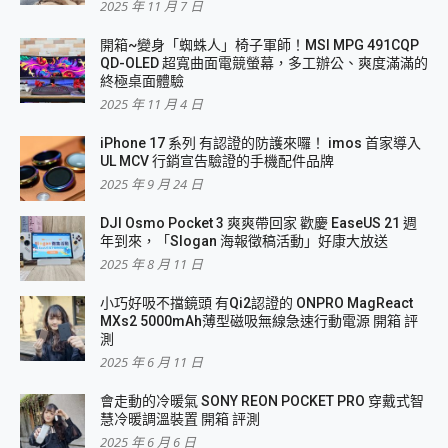
2025 年 11 月 7 日
開箱~變身「蜘蛛人」椅子軍師！MSI MPG 491CQP
QD-OLED 超寬曲面電競螢幕，多工辦公、爽度滿滿的
終極桌面體驗
2025 年 11 月 4 日
iPhone 17 系列 有認證的防護來囉！ imos 首家導入
UL MCV 行銷宣告驗證的手機配件品牌
2025 年 9 月 24 日
DJI Osmo Pocket 3 爽爽帶回家 歡慶 EaseUS 21 週
年到來，「Slogan 海報徵稿活動」好康大放送
2025 年 8 月 11 日
小巧好吸不擋鏡頭 有Qi2認證的 ONPRO MagReact
MXs2 5000mAh薄型磁吸無線急速行動電源 開箱 評
測
2025 年 6 月 11 日
會走動的冷暖氣 SONY REON POCKET PRO 穿戴式智
慧冷暖調溫裝置 開箱 評測
2025 年 6 月 6 日