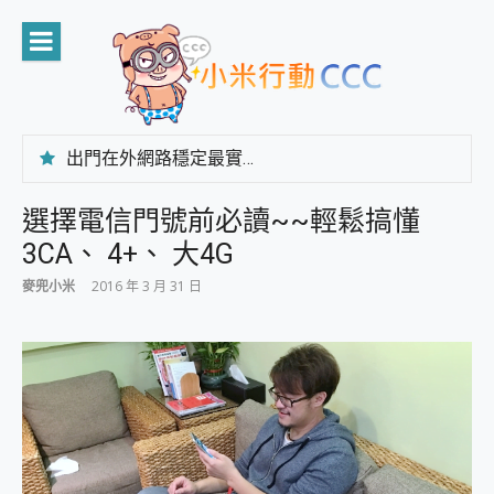
Skip
to
content
出門在外網路穩定最實在 「台灣大哥大」榮獲 4G/5G 在線率全球 NO.3 全台第一與全台六冠王實測心得，走到哪順到哪！
「AUSNAT R1 錄音卡」開箱評測~ 終結會議紀錄地獄，自動生成摘要報告，200+語言翻譯，旅遊最強搭檔。
CP 值天花板~ Bongcom BS5 足球君開箱~ 短焦投影機 3千元就能擁有！ 折扣碼在這～
選擇電信門號前必讀~~輕鬆搞懂
專為 PC上的 XBOX和掌機設計的 FireCuda X1070 SSD 固態硬碟開箱 評測
3CA、 4+、 大4G
台灣製攝影機在這裡，100%全無線設計 SpotCam Solo Eco 太陽能防水雲端攝影機 SpotCam Solo 3 2.5K高畫質戶外攝影機 開箱 評測
電力超超超持久 MSI 微星 Prestige 14 AI+ D3MG-031TW 14吋 開箱評價，AI輕薄商務筆電 Copilot+ PC
麥兜小米
2016 年 3 月 31 日
超懂拍、耐用 AI 街拍機~ realme 16 Pro 開箱評價~ 2 億畫素 LumaColor 影像、持久續航與 IP69K 高防護
防窺黑科技 Galaxy S26 Ultra系列保護貼怎麼選？imos AR 低反光玻璃、藍寶石鏡頭貼與軍規防摔殼完整開箱評價
AI 支付 一錶搞定大小事 Xiaomi Watch 5 開箱 評測
超驚艷 讓人一眼就愛上 LENOVO 聯想 Yoga Book 9 14吋 AI輕薄筆電 開箱 評測
美到讓人超想擁有 moto pad 60 系列 與 Moto | Swarovski razr 60 冰藍限定版本 開箱 評測
好用的 EaseUS Partition Master 讓您輕鬆的移除與格式化有防寫保護的隨身碟或SD卡
一鍵修復模糊影片、舊照的 AI 好幫手! VideoProc Converter AI 新版全解析 × 年末優惠，一篇全看懂
小朋友才做選擇 投影機 RGB藍牙音響 氛圍情境燈 我通通都要！ Starfish 2 幻彩膠囊投影機｜結合「 智慧投影 & 煥彩流動 」的沈浸式生活新體驗