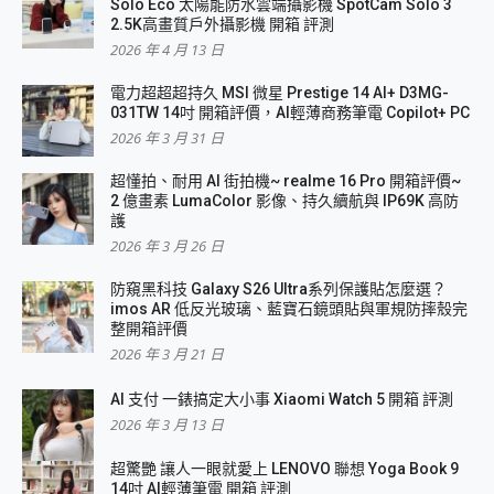
Solo Eco 太陽能防水雲端攝影機 SpotCam Solo 3
2.5K高畫質戶外攝影機 開箱 評測
2026 年 4 月 13 日
電力超超超持久 MSI 微星 Prestige 14 AI+ D3MG-
031TW 14吋 開箱評價，AI輕薄商務筆電 Copilot+ PC
2026 年 3 月 31 日
超懂拍、耐用 AI 街拍機~ realme 16 Pro 開箱評價~
2 億畫素 LumaColor 影像、持久續航與 IP69K 高防
護
2026 年 3 月 26 日
防窺黑科技 Galaxy S26 Ultra系列保護貼怎麼選？
imos AR 低反光玻璃、藍寶石鏡頭貼與軍規防摔殼完
整開箱評價
2026 年 3 月 21 日
AI 支付 一錶搞定大小事 Xiaomi Watch 5 開箱 評測
2026 年 3 月 13 日
超驚艷 讓人一眼就愛上 LENOVO 聯想 Yoga Book 9
14吋 AI輕薄筆電 開箱 評測