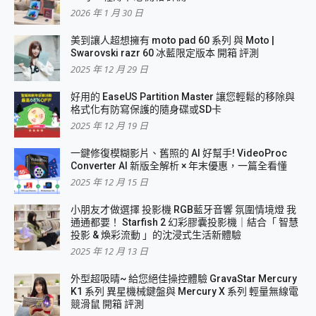
2026 年 1 月 30 日
美到讓人超想擁有 moto pad 60 系列 與 Moto |
Swarovski razr 60 冰藍限定版本 開箱 評測
2025 年 12 月 29 日
好用的 EaseUS Partition Master 讓您輕鬆的移除與
格式化有防寫保護的隨身碟或SD卡
2025 年 12 月 19 日
一鍵修復模糊影片、舊照的 AI 好幫手! VideoProc
Converter AI 新版全解析 × 年末優惠，一篇全看懂
2025 年 12 月 15 日
小朋友才做選擇 投影機 RGB藍牙音響 氛圍情境燈 我
通通都要！ Starfish 2 幻彩膠囊投影機｜結合「 智慧
投影 & 煥彩流動 」的沈浸式生活新體驗
2025 年 12 月 13 日
外型超吸晴~ 給您絕佳操控體驗 GravaStar Mercury
K1 系列 異星機械鍵盤與 Mercury X 系列 輕量無線電
競滑鼠 開箱 評測