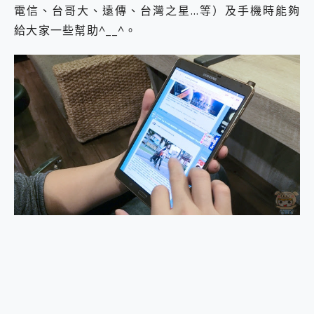
電信、台哥大、遠傳、台灣之星…等）及手機時能夠
2億 APO蔡司長焦神機降臨~ vivo X200 Pro、vivo X200 就是這麼好拍
EaseUS Vocal Remover 免費線上去聲器一鍵去除人聲 人聲 音樂分離 2024 消除人聲推薦
給大家一些幫助^__^。
3 個超值 MHN 飛人工具分享~~ iToolab AnyGo 魔物獵人 Now飛人 ios教學 不出門也可以到處走
Locawhere AnyTo 寶可夢飛人 AnyTo 不出門也可以飛遍全世界
小體積 40000mAh 超大容量 一次充5個設備 充好充滿 CUKTECH 酷態科 300W 微型充電站 開箱 評測
97.3% 恢復率，資料救援就是這麼簡單 EaseUS Data Recovery Wizard Free 18.0.0 業界最好的資料救援軟體
磁碟系統大風吹 有了 磁碟管理程式 EaseUS Partition Master 就是這麼簡單
全新 SONY Xperia 1 VI 開箱! 相機實測! 長焦覆蓋更遠更清晰、2日長續航、頂尖影音娛樂效能~
Xiaomi 14 Ultra 開箱 評測~ 有深度的 Leica 影像旗艦手機! 加碼小旗艦 Xiaomi 14 開箱 評測
vivo TWS 3e 真無線藍牙耳機智慧降噪升級、音質明亮溫潤，並支援雙設備連接~
MSI Claw 掌機專屬配件包 來囉 完美保護 MSI Claw A1M-026TW 電競掌機
人像旗艦 vivo V30 系列 開箱 評測! 首搭蔡司光學鏡頭、攝影棚級柔光環、拍攝功能最好玩的美拍神機 vivo V30 Pro
多個願望一次滿足 超強散熱 微星 MSI Claw A1M-026TW 電競掌機 開箱 評測
一吸完美對位 擁有超強吸力與超好用的隱磁支架 O-ONE MAG 最會吸的行動電源 開箱 評測
OPPO 哈蘇 300mm 專業增距鏡實測：Find X9 Ultra 光學長焦隨手拍，紀錄生活就是這麼簡單
Motorola edge 70 pro 及 moto g37 power上市，登錄在送飛利浦氣炸鍋
近八千元的 Soundcore Liberty 5 Pro Max，有螢幕的耳機會是智商稅嗎?
ASUS Pad 全面應援 Me Time，加碼愛奇藝黃金雙周卡體驗，專案價最低 NT$0 起