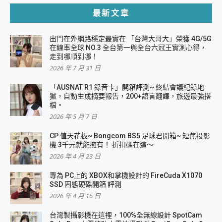
最新文章
出門在外網路穩定最實在 「台灣大哥大」榮獲 4G/5G
在線率全球 NO.3 全台第一與全台六冠王實測心得，
走到哪順到哪！
2026 年 7 月 31 日
「AUSNAT R1 錄音卡」開箱評測~ 終結會議紀錄地
獄，自動生成摘要報告，200+語言翻譯，旅遊最強搭
檔。
2026 年 5 月 7 日
CP 值天花板~ Bongcom BS5 足球君開箱~ 短焦投影
機 3千元就能擁有！ 折扣碼在這～
2026 年 4 月 23 日
專為 PC上的 XBOX和掌機設計的 FireCuda X1070
SSD 固態硬碟開箱 評測
2026 年 4 月 16 日
台灣製攝影機在這裡，100%全無線設計 SpotCam