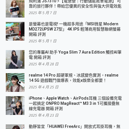
飛利浦 JS7310 ⚡【電急便｜行動儲能救車電源】 可
靠的旅行夥伴！帶給您優異的安全性與強大供電效能
2025 年 5 月 7 日
是螢幕也是電視! 一機超多用途「MSI微星 Modern
MD272UPSW 27型」 4K IPS 輕薄商用智慧聯網螢幕
開箱 評測
2025 年 5 月 1 日
您的專屬AI 助手 Yoga Slim 7 Aura Edition 觸控AI筆
電 開箱 評測
2025 年 4 月 28 日
realme 14 Pro 超硬軍規、冰感變色實測，realme
14 5G 遊戲戰鬥值爆表，效能x娛樂全都要！
2025 年 4 月 25 日
iPhone、Apple Watch、AirPods耳機 三個設備充電
一起搞定 ONPRO MagReact™ M3 3 in 1可攜摺疊無
線充電器 開箱 評測
2025 年 4 月 23 日
動靜皆宜「HUAWEI FreeArc」開放式耳掛耳機，無