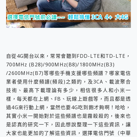
外型超吸晴~ 給您絕佳操控體驗 GravaStar Mercury K1 系列 異星機械鍵盤與 Mercury X 系列 輕量無線電競滑鼠 開箱 評測
開箱~變身「蜘蛛人」椅子軍師！MSI MPG 491CQP QD-OLED 超寬曲面電競螢幕，多工辦公、爽度滿滿的終極桌面體驗
iPhone 17 系列 有認證的防護來囉！ imos 首家導入 UL MCV 行銷宣告驗證的手機配件品牌
DJI Osmo Pocket 3 爽爽帶回家 歡慶 EaseUS 21 週年到來，「Slogan 海報徵稿活動」好康大放送
小巧好吸不擋鏡頭 有Qi2認證的 ONPRO MagReact MXs2 5000mAh薄型磁吸無線急速行動電源 開箱 評測
會走動的冷暖氣 SONY REON POCKET PRO 穿戴式智慧冷暖調溫裝置 開箱 評測
寶可夢飛人外掛iToolab AnyGo全新升級，GO Fest 五折優惠嗨翻天！支援 iOS/Android！
百倍變焦實測~ vivo X200 Pro 與 S25 Ultra 誰能滿足全場景拍攝需求？
超好用的 PLAUD NotePin AI 智慧錄音膠囊~ 您的AI 秘書已上線 每月免費送你 300分鐘轉寫
自從4G開台以來，常常會聽到FDD-LTE和TD-LTE，
COMPUTEX 2025 來囉！AGI亞奇雷 AI・Gaming・創作儲存方案登場，趕快來AGI亞奇雷挑戰任務抽 PS5！
700MHz (B28)/900MHz(B8)/1800MHz(B3)
自帶線的 有線無線都能充 ONPRO MagReact M5 10000mAh 5合1 磁吸無線急速行動電源 開箱 評測
/2600MHz(B7)等哪些手機支援哪些頻譜？哪家電信
飛利浦 JS7310 ⚡【電急便｜行動儲能救車電源】 可靠的旅行夥伴！帶給您優異的安全性與強大供電效能
業者使用什麼頻譜(頻段)之類的，及3CA、載波聚合
是螢幕也是電視! 一機超多用途「MSI微星 Modern MD272UPSW 27型」 4K IPS 輕薄商用智慧聯網螢幕 開箱 評測
您的專屬AI 助手 Yoga Slim 7 Aura Edition 觸控AI筆電 開箱 評測
技術、最高下載理論有多少，相信很多人和小米一
realme 14 Pro 超硬軍規、冰感變色實測，realme 14 5G 遊戲戰鬥值爆表，效能x娛樂全都要！
樣，每天都在上網、FB、玩線上遊戲等，而且都是透
iPhone、Apple Watch、AirPods耳機 三個設備充電一起搞定 ONPRO MagReact™ M3 3 in 1可攜摺疊無線充電器 開箱 評測
過4G來行動上網，當然也要4G吃到飽才夠啊！哈哈，
動靜皆宜「HUAWEI FreeArc」開放式耳掛耳機，無感配戴! 超穩超服貼，音質、通話也很優質
其實小米一開始對於這些頻譜也是霧殺殺的，後來也
好玩好拍 vivo V50 ~ 口袋裡的 Zeiss 潮流攝影棚!
25種洗烘模式一機搞定! Roborock 衣莉莎白 H1 Neo分子篩洗脫烘 AI 滾筒洗衣機
是認真的研究一下，因此想說整理一下這些資訊，讓
給 MSI Claw 系列電競掌機 最完美的家 MSI Nest Docking Station 掌機專屬擴充底座 開箱 評測
大家也能更加的了解這些資訊，選擇電信門號（中華
B&O 精品級音響! Home+ 中嘉寬頻 SoundBox 劇院串流盒 開箱 評測