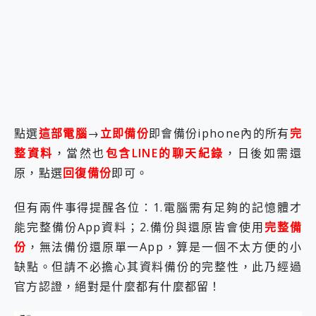
點選
這部電腦
→
立即備份
即會備份iphone內的所有
完
整資料
，當然也
包含LINE的聊天紀錄
，日後如需還
原，點選
回復備份
即可。
但有兩件事得提醒各位：1.電腦需有足夠的記憶體才
能完整備份App資料；2.備份與還原皆會使用
完整備
份
，無法備份還原單一App，算是一個不太方便的小
缺點。但請不必擔心其資料備份的完整性，此乃經過
官方認證，絕對是什麼都有什麼都留！