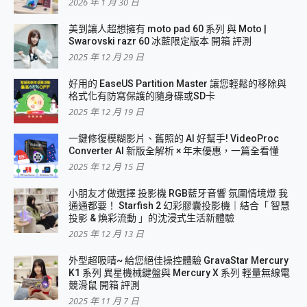
2026 年 1 月 30 日
美到讓人超想擁有 moto pad 60 系列 與 Moto |
Swarovski razr 60 冰藍限定版本 開箱 評測
2025 年 12 月 29 日
好用的 EaseUS Partition Master 讓您輕鬆的移除與
格式化有防寫保護的隨身碟或SD卡
2025 年 12 月 19 日
一鍵修復模糊影片、舊照的 AI 好幫手! VideoProc
Converter AI 新版全解析 × 年末優惠，一篇全看懂
2025 年 12 月 15 日
小朋友才做選擇 投影機 RGB藍牙音響 氛圍情境燈 我
通通都要！ Starfish 2 幻彩膠囊投影機｜結合「 智慧
投影 & 煥彩流動 」的沈浸式生活新體驗
2025 年 12 月 13 日
外型超吸晴~ 給您絕佳操控體驗 GravaStar Mercury
K1 系列 異星機械鍵盤與 Mercury X 系列 輕量無線電
競滑鼠 開箱 評測
2025 年 11 月 7 日