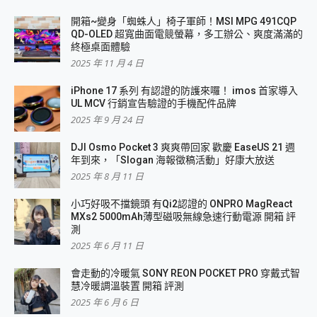
開箱~變身「蜘蛛人」椅子軍師！MSI MPG 491CQP
QD-OLED 超寬曲面電競螢幕，多工辦公、爽度滿滿的
終極桌面體驗
2025 年 11 月 4 日
iPhone 17 系列 有認證的防護來囉！ imos 首家導入
UL MCV 行銷宣告驗證的手機配件品牌
2025 年 9 月 24 日
DJI Osmo Pocket 3 爽爽帶回家 歡慶 EaseUS 21 週
年到來，「Slogan 海報徵稿活動」好康大放送
2025 年 8 月 11 日
小巧好吸不擋鏡頭 有Qi2認證的 ONPRO MagReact
MXs2 5000mAh薄型磁吸無線急速行動電源 開箱 評
測
2025 年 6 月 11 日
會走動的冷暖氣 SONY REON POCKET PRO 穿戴式智
慧冷暖調溫裝置 開箱 評測
2025 年 6 月 6 日