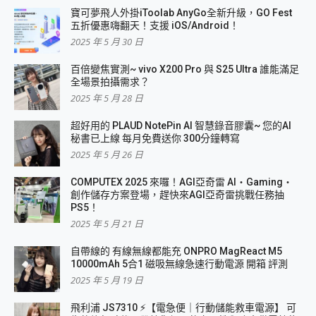
寶可夢飛人外掛iToolab AnyGo全新升級，GO Fest
五折優惠嗨翻天！支援 iOS/Android！
2025 年 5 月 30 日
百倍變焦實測~ vivo X200 Pro 與 S25 Ultra 誰能滿足
全場景拍攝需求？
2025 年 5 月 28 日
超好用的 PLAUD NotePin AI 智慧錄音膠囊~ 您的AI
秘書已上線 每月免費送你 300分鐘轉寫
2025 年 5 月 26 日
COMPUTEX 2025 來囉！AGI亞奇雷 AI・Gaming・
創作儲存方案登場，趕快來AGI亞奇雷挑戰任務抽
PS5！
2025 年 5 月 21 日
自帶線的 有線無線都能充 ONPRO MagReact M5
10000mAh 5合1 磁吸無線急速行動電源 開箱 評測
2025 年 5 月 19 日
飛利浦 JS7310 ⚡【電急便｜行動儲能救車電源】 可