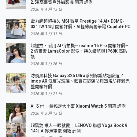
2.5K高畫質戶外攝影機 開箱 評測
2026 年 4 月 13 日
電力超超超持久 MSI 微星 Prestige 14 AI+ D3MG-
031TW 14吋 開箱評價，AI輕薄商務筆電 Copilot+ PC
2026 年 3 月 31 日
超懂拍、耐用 AI 街拍機~ realme 16 Pro 開箱評價~
2 億畫素 LumaColor 影像、持久續航與 IP69K 高防
護
2026 年 3 月 26 日
防窺黑科技 Galaxy S26 Ultra系列保護貼怎麼選？
imos AR 低反光玻璃、藍寶石鏡頭貼與軍規防摔殼完
整開箱評價
2026 年 3 月 21 日
AI 支付 一錶搞定大小事 Xiaomi Watch 5 開箱 評測
2026 年 3 月 13 日
超驚艷 讓人一眼就愛上 LENOVO 聯想 Yoga Book 9
14吋 AI輕薄筆電 開箱 評測