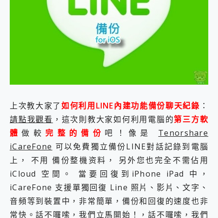
外型超吸晴~ 給您絕佳操控體驗 GravaStar Mercury K1 系列 異星機械鍵盤與 Mercury X 系列 輕量無線電競滑鼠 開箱 評測
開箱~變身「蜘蛛人」椅子軍師！MSI MPG 491CQP QD-OLED 超寬曲面電競螢幕，多工辦公、爽度滿滿的終極桌面體驗
iPhone 17 系列 有認證的防護來囉！ imos 首家導入 UL MCV 行銷宣告驗證的手機配件品牌
DJI Osmo Pocket 3 爽爽帶回家 歡慶 EaseUS 21 週年到來，「Slogan 海報徵稿活動」好康大放送
小巧好吸不擋鏡頭 有Qi2認證的 ONPRO MagReact MXs2 5000mAh薄型磁吸無線急速行動電源 開箱 評測
會走動的冷暖氣 SONY REON POCKET PRO 穿戴式智慧冷暖調溫裝置 開箱 評測
寶可夢飛人外掛iToolab AnyGo全新升級，GO Fest 五折優惠嗨翻天！支援 iOS/Android！
百倍變焦實測~ vivo X200 Pro 與 S25 Ultra 誰能滿足全場景拍攝需求？
超好用的 PLAUD NotePin AI 智慧錄音膠囊~ 您的AI 秘書已上線 每月免費送你 300分鐘轉寫
COMPUTEX 2025 來囉！AGI亞奇雷 AI・Gaming・創作儲存方案登場，趕快來AGI亞奇雷挑戰任務抽 PS5！
上次教大家了
如何利用LINE內建功能備份聊天紀錄
：
自帶線的 有線無線都能充 ONPRO MagReact M5 10000mAh 5合1 磁吸無線急速行動電源 開箱 評測
請點我觀看
，這次則教大家如何利用電腦的
第三方軟
飛利浦 JS7310 ⚡【電急便｜行動儲能救車電源】 可靠的旅行夥伴！帶給您優異的安全性與強大供電效能
是螢幕也是電視! 一機超多用途「MSI微星 Modern MD272UPSW 27型」 4K IPS 輕薄商用智慧聯網螢幕 開箱 評測
體
做較
完整的備份
吧！像是
Tenorshare
您的專屬AI 助手 Yoga Slim 7 Aura Edition 觸控AI筆電 開箱 評測
iCareFone
可以免費獨立備份LINE對話記錄到電腦
realme 14 Pro 超硬軍規、冰感變色實測，realme 14 5G 遊戲戰鬥值爆表，效能x娛樂全都要！
上， 不用 備份整機资料， 另外您也完全不需佔用
iPhone、Apple Watch、AirPods耳機 三個設備充電一起搞定 ONPRO MagReact™ M3 3 in 1可攜摺疊無線充電器 開箱 評測
iCloud 空間。 當要回復到iPhone iPad 中，
動靜皆宜「HUAWEI FreeArc」開放式耳掛耳機，無感配戴! 超穩超服貼，音質、通話也很優質
好玩好拍 vivo V50 ~ 口袋裡的 Zeiss 潮流攝影棚!
iCareFone 支援單獨回復 Line 照片、影片、文字、
25種洗烘模式一機搞定! Roborock 衣莉莎白 H1 Neo分子篩洗脫烘 AI 滾筒洗衣機
音頻等到裝置中，非常簡單，備份和回復的速度也非
給 MSI Claw 系列電競掌機 最完美的家 MSI Nest Docking Station 掌機專屬擴充底座 開箱 評測
常快。話不囉嗦，我們立馬開始！，話不囉嗦，我們
B&O 精品級音響! Home+ 中嘉寬頻 SoundBox 劇院串流盒 開箱 評測