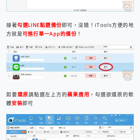
接著
勾選LINE點選備份
即可，沒錯！iTools方便的地
方就是
可進行單一App的備份
！
如要
還原
請點選左上方的
蘋果應用
，勾選欲還原的軟
體
安裝
即可