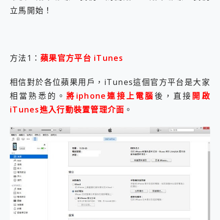
2億 APO蔡司長焦神機降臨~ vivo X200 Pro、vivo X200 就是這麼好拍
立馬開始！
EaseUS Vocal Remover 免費線上去聲器一鍵去除人聲 人聲 音樂分離 2024 消除人聲推薦
3 個超值 MHN 飛人工具分享~~ iToolab AnyGo 魔物獵人 Now飛人 ios教學 不出門也可以到處走
Locawhere AnyTo 寶可夢飛人 AnyTo 不出門也可以飛遍全世界
小體積 40000mAh 超大容量 一次充5個設備 充好充滿 CUKTECH 酷態科 300W 微型充電站 開箱 評測
方法1：
蘋果官方平台 iTunes
97.3% 恢復率，資料救援就是這麼簡單 EaseUS Data Recovery Wizard Free 18.0.0 業界最好的資料救援軟體
磁碟系統大風吹 有了 磁碟管理程式 EaseUS Partition Master 就是這麼簡單
相信對於各位蘋果用戶，iTunes這個官方平台是大家
全新 SONY Xperia 1 VI 開箱! 相機實測! 長焦覆蓋更遠更清晰、2日長續航、頂尖影音娛樂效能~
相當熟悉的。
將iphone連接上電腦
後，直接
開啟
Xiaomi 14 Ultra 開箱 評測~ 有深度的 Leica 影像旗艦手機! 加碼小旗艦 Xiaomi 14 開箱 評測
vivo TWS 3e 真無線藍牙耳機智慧降噪升級、音質明亮溫潤，並支援雙設備連接~
iTunes進入行動裝置管理介面
。
MSI Claw 掌機專屬配件包 來囉 完美保護 MSI Claw A1M-026TW 電競掌機
人像旗艦 vivo V30 系列 開箱 評測! 首搭蔡司光學鏡頭、攝影棚級柔光環、拍攝功能最好玩的美拍神機 vivo V30 Pro
多個願望一次滿足 超強散熱 微星 MSI Claw A1M-026TW 電競掌機 開箱 評測
一吸完美對位 擁有超強吸力與超好用的隱磁支架 O-ONE MAG 最會吸的行動電源 開箱 評測
Motorola edge 70 pro 及 moto g37 power上市，登錄在送飛利浦氣炸鍋
近八千元的 Soundcore Liberty 5 Pro Max，有螢幕的耳機會是智商稅嗎?
ASUS Pad 全面應援 Me Time，加碼愛奇藝黃金雙周卡體驗，專案價最低 NT$0 起
榮耀 HONOR 600 Pro x MOLLY Limited Edition 限量版開賣，攜手味全龍進駐大巨蛋萬人盛典