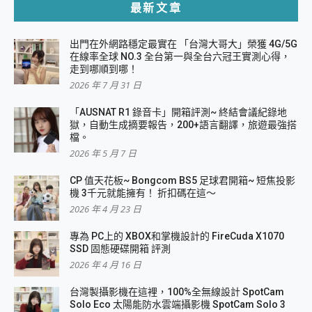
最新文章
出門在外網路穩定最實在 「台灣大哥大」榮獲 4G/5G
在線率全球 NO.3 全台第一與全台六冠王實測心得，
走到哪順到哪！
2026 年 7 月 31 日
「AUSNAT R1 錄音卡」開箱評測~ 終結會議紀錄地
獄，自動生成摘要報告，200+語言翻譯，旅遊最強搭
檔。
2026 年 5 月 7 日
CP 值天花板~ Bongcom BS5 足球君開箱~ 短焦投影
機 3千元就能擁有！ 折扣碼在這～
2026 年 4 月 23 日
專為 PC上的 XBOX和掌機設計的 FireCuda X1070
SSD 固態硬碟開箱 評測
2026 年 4 月 16 日
台灣製攝影機在這裡，100%全無線設計 SpotCam
Solo Eco 太陽能防水雲端攝影機 SpotCam Solo 3