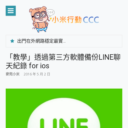
Skip
to
content
出門在外網路穩定最實在 「台灣大哥大」榮獲 4G/5G 在線率全球 NO.3 全台第一與全台六冠王實測心得，走到哪順到哪！
「AUSNAT R1 錄音卡」開箱評測~ 終結會議紀錄地獄，自動生成摘要報告，200+語言翻譯，旅遊最強搭檔。
CP 值天花板~ Bongcom BS5 足球君開箱~ 短焦投影機 3千元就能擁有！ 折扣碼在這～
「教學」透過第三方軟體備份LINE聊
專為 PC上的 XBOX和掌機設計的 FireCuda X1070 SSD 固態硬碟開箱 評測
天紀錄 for ios
台灣製攝影機在這裡，100%全無線設計 SpotCam Solo Eco 太陽能防水雲端攝影機 SpotCam Solo 3 2.5K高畫質戶外攝影機 開箱 評測
電力超超超持久 MSI 微星 Prestige 14 AI+ D3MG-031TW 14吋 開箱評價，AI輕薄商務筆電 Copilot+ PC
麥兜小米
2016 年 5 月 2 日
超懂拍、耐用 AI 街拍機~ realme 16 Pro 開箱評價~ 2 億畫素 LumaColor 影像、持久續航與 IP69K 高防護
防窺黑科技 Galaxy S26 Ultra系列保護貼怎麼選？imos AR 低反光玻璃、藍寶石鏡頭貼與軍規防摔殼完整開箱評價
AI 支付 一錶搞定大小事 Xiaomi Watch 5 開箱 評測
超驚艷 讓人一眼就愛上 LENOVO 聯想 Yoga Book 9 14吋 AI輕薄筆電 開箱 評測
美到讓人超想擁有 moto pad 60 系列 與 Moto | Swarovski razr 60 冰藍限定版本 開箱 評測
好用的 EaseUS Partition Master 讓您輕鬆的移除與格式化有防寫保護的隨身碟或SD卡
一鍵修復模糊影片、舊照的 AI 好幫手! VideoProc Converter AI 新版全解析 × 年末優惠，一篇全看懂
小朋友才做選擇 投影機 RGB藍牙音響 氛圍情境燈 我通通都要！ Starfish 2 幻彩膠囊投影機｜結合「 智慧投影 & 煥彩流動 」的沈浸式生活新體驗