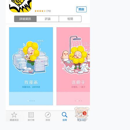
2億 APO蔡司長焦神機降臨~ vivo X200 Pro、vivo X200 就是這麼好拍
EaseUS Vocal Remover 免費線上去聲器一鍵去除人聲 人聲 音樂分離 2024 消除人聲推薦
3 個超值 MHN 飛人工具分享~~ iToolab AnyGo 魔物獵人 Now飛人 ios教學 不出門也可以到處走
Locawhere AnyTo 寶可夢飛人 AnyTo 不出門也可以飛遍全世界
小體積 40000mAh 超大容量 一次充5個設備 充好充滿 CUKTECH 酷態科 300W 微型充電站 開箱 評測
97.3% 恢復率，資料救援就是這麼簡單 EaseUS Data Recovery Wizard Free 18.0.0 業界最好的資料救援軟體
磁碟系統大風吹 有了 磁碟管理程式 EaseUS Partition Master 就是這麼簡單
全新 SONY Xperia 1 VI 開箱! 相機實測! 長焦覆蓋更遠更清晰、2日長續航、頂尖影音娛樂效能~
Xiaomi 14 Ultra 開箱 評測~ 有深度的 Leica 影像旗艦手機! 加碼小旗艦 Xiaomi 14 開箱 評測
vivo TWS 3e 真無線藍牙耳機智慧降噪升級、音質明亮溫潤，並支援雙設備連接~
MSI Claw 掌機專屬配件包 來囉 完美保護 MSI Claw A1M-026TW 電競掌機
人像旗艦 vivo V30 系列 開箱 評測! 首搭蔡司光學鏡頭、攝影棚級柔光環、拍攝功能最好玩的美拍神機 vivo V30 Pro
多個願望一次滿足 超強散熱 微星 MSI Claw A1M-026TW 電競掌機 開箱 評測
一吸完美對位 擁有超強吸力與超好用的隱磁支架 O-ONE MAG 最會吸的行動電源 開箱 評測
Motorola edge 70 pro 及 moto g37 power上市，登錄在送飛利浦氣炸鍋
近八千元的 Soundcore Liberty 5 Pro Max，有螢幕的耳機會是智商稅嗎?
ASUS Pad 全面應援 Me Time，加碼愛奇藝黃金雙周卡體驗，專案價最低 NT$0 起
榮耀 HONOR 600 Pro x MOLLY Limited Edition 限量版開賣，攜手味全龍進駐大巨蛋萬人盛典