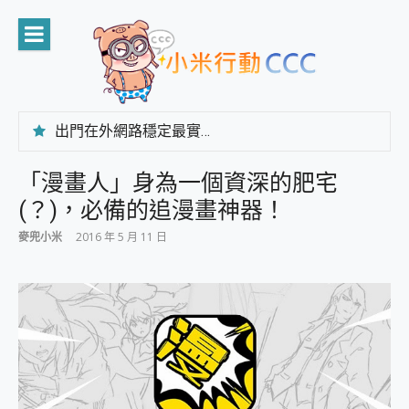
Skip
to
content
出門在外網路穩定最實在 「台灣大哥大」榮獲 4G/5G 在線率全球 NO.3 全台第一與全台六冠王實測心得，走到哪順到哪！
「AUSNAT R1 錄音卡」開箱評測~ 終結會議紀錄地獄，自動生成摘要報告，200+語言翻譯，旅遊最強搭檔。
CP 值天花板~ Bongcom BS5 足球君開箱~ 短焦投影機 3千元就能擁有！ 折扣碼在這～
「漫畫人」身為一個資深的肥宅
專為 PC上的 XBOX和掌機設計的 FireCuda X1070 SSD 固態硬碟開箱 評測
(？)，必備的追漫畫神器！
台灣製攝影機在這裡，100%全無線設計 SpotCam Solo Eco 太陽能防水雲端攝影機 SpotCam Solo 3 2.5K高畫質戶外攝影機 開箱 評測
電力超超超持久 MSI 微星 Prestige 14 AI+ D3MG-031TW 14吋 開箱評價，AI輕薄商務筆電 Copilot+ PC
麥兜小米
2016 年 5 月 11 日
超懂拍、耐用 AI 街拍機~ realme 16 Pro 開箱評價~ 2 億畫素 LumaColor 影像、持久續航與 IP69K 高防護
防窺黑科技 Galaxy S26 Ultra系列保護貼怎麼選？imos AR 低反光玻璃、藍寶石鏡頭貼與軍規防摔殼完整開箱評價
AI 支付 一錶搞定大小事 Xiaomi Watch 5 開箱 評測
超驚艷 讓人一眼就愛上 LENOVO 聯想 Yoga Book 9 14吋 AI輕薄筆電 開箱 評測
美到讓人超想擁有 moto pad 60 系列 與 Moto | Swarovski razr 60 冰藍限定版本 開箱 評測
好用的 EaseUS Partition Master 讓您輕鬆的移除與格式化有防寫保護的隨身碟或SD卡
一鍵修復模糊影片、舊照的 AI 好幫手! VideoProc Converter AI 新版全解析 × 年末優惠，一篇全看懂
小朋友才做選擇 投影機 RGB藍牙音響 氛圍情境燈 我通通都要！ Starfish 2 幻彩膠囊投影機｜結合「 智慧投影 & 煥彩流動 」的沈浸式生活新體驗