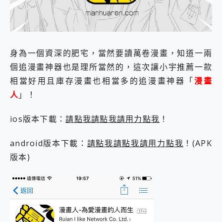
外型超吸晴~ 給您絕佳操控體驗 GravaStar Mercury K1 系列 異星機械鍵盤與 Mercury X 系列 輕量無線電競滑鼠 開箱 評測
開箱~變身「蜘蛛人」椅子軍師！MSI MPG 491CQP QD-OLED 超寬曲面電競螢幕，多工辦公、爽度滿滿的終極桌面體驗
iPhone 17 系列 有認證的防護來囉！ imos 首家導入 UL MCV 行銷宣告驗證的手機配件品牌
DJI Osmo Pocket 3 爽爽帶回家 歡慶 EaseUS 21 週年到來，「Slogan 海報徵稿活動」好康大放送
小巧好吸不擋鏡頭 有Qi2認證的 ONPRO MagReact MXs2 5000mAh薄型磁吸無線急速行動電源 開箱 評測
身為一個資深的肥宅，當然要讀萬卷漫畫，知道一兩
會走動的冷暖氣 SONY REON POCKET PRO 穿戴式智慧冷暖調溫裝置 開箱 評測
個追漫畫神器也是理所當然的，這次讓小宇推薦一款
寶可夢飛人外掛iToolab AnyGo全新升級，GO Fest 五折優惠嗨翻天！支援 iOS/Android！
百倍變焦實測~ vivo X200 Pro 與 S25 Ultra 誰能滿足全場景拍攝需求？
相當好用且庫存漫畫也相當多的追漫畫神器「
漫畫
超好用的 PLAUD NotePin AI 智慧錄音膠囊~ 您的AI 秘書已上線 每月免費送你 300分鐘轉寫
人
」！
COMPUTEX 2025 來囉！AGI亞奇雷 AI・Gaming・創作儲存方案登場，趕快來AGI亞奇雷挑戰任務抽 PS5！
自帶線的 有線無線都能充 ONPRO MagReact M5 10000mAh 5合1 磁吸無線急速行動電源 開箱 評測
ios版本下載：
請點我請點我請用力點我
！
飛利浦 JS7310 ⚡【電急便｜行動儲能救車電源】 可靠的旅行夥伴！帶給您優異的安全性與強大供電效能
是螢幕也是電視! 一機超多用途「MSI微星 Modern MD272UPSW 27型」 4K IPS 輕薄商用智慧聯網螢幕 開箱 評測
android版本下載：
請點我請點我請用力點我
！(APK
您的專屬AI 助手 Yoga Slim 7 Aura Edition 觸控AI筆電 開箱 評測
realme 14 Pro 超硬軍規、冰感變色實測，realme 14 5G 遊戲戰鬥值爆表，效能x娛樂全都要！
版本)
iPhone、Apple Watch、AirPods耳機 三個設備充電一起搞定 ONPRO MagReact™ M3 3 in 1可攜摺疊無線充電器 開箱 評測
動靜皆宜「HUAWEI FreeArc」開放式耳掛耳機，無感配戴! 超穩超服貼，音質、通話也很優質
好玩好拍 vivo V50 ~ 口袋裡的 Zeiss 潮流攝影棚!
25種洗烘模式一機搞定! Roborock 衣莉莎白 H1 Neo分子篩洗脫烘 AI 滾筒洗衣機
給 MSI Claw 系列電競掌機 最完美的家 MSI Nest Docking Station 掌機專屬擴充底座 開箱 評測
B&O 精品級音響! Home+ 中嘉寬頻 SoundBox 劇院串流盒 開箱 評測