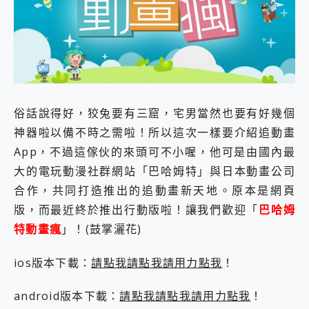
外型超吸晴~ 給您絕佳操控體驗 GravaStar Mercury K1 系列 異星機械鍵盤與 Mercury X 系列 輕量無線電競滑鼠 開箱 評測
開箱~變身「蜘蛛人」椅子軍師！MSI MPG 491CQP QD-OLED 超寬曲面電競螢幕，多工辦公、爽度滿滿的終極桌面體驗
iPhone 17 系列 有認證的防護來囉！ imos 首家導入 UL MCV 行銷宣告驗證的手機配件品牌
DJI Osmo Pocket 3 爽爽帶回家 歡慶 EaseUS 21 週年到來，「Slogan 海報徵稿活動」好康大放送
小巧好吸不擋鏡頭 有Qi2認證的 ONPRO MagReact MXs2 5000mAh薄型磁吸無線急速行動電源 開箱 評測
會走動的冷暖氣 SONY REON POCKET PRO 穿戴式智慧冷暖調溫裝置 開箱 評測
寶可夢飛人外掛iToolab AnyGo全新升級，GO Fest 五折優惠嗨翻天！支援 iOS/Android！
百倍變焦實測~ vivo X200 Pro 與 S25 Ultra 誰能滿足全場景拍攝需求？
俗話說得好，狡兔要有三窟，宅男當然也要有好幾個
超好用的 PLAUD NotePin AI 智慧錄音膠囊~ 您的AI 秘書已上線 每月免費送你 300分鐘轉寫
神器啦以備不時之需啦！所以這次一樣要介紹追動畫
COMPUTEX 2025 來囉！AGI亞奇雷 AI・Gaming・創作儲存方案登場，趕快來AGI亞奇雷挑戰任務抽 PS5！
App，不過這傢伙的來頭可不小喔，他可是由國內最
自帶線的 有線無線都能充 ONPRO MagReact M5 10000mAh 5合1 磁吸無線急速行動電源 開箱 評測
飛利浦 JS7310 ⚡【電急便｜行動儲能救車電源】 可靠的旅行夥伴！帶給您優異的安全性與強大供電效能
大的電玩動漫社群網站「巴哈姆特」與日本動畫公司
是螢幕也是電視! 一機超多用途「MSI微星 Modern MD272UPSW 27型」 4K IPS 輕薄商用智慧聯網螢幕 開箱 評測
合作，共同打造推出的追動畫新天地。原本是網頁
您的專屬AI 助手 Yoga Slim 7 Aura Edition 觸控AI筆電 開箱 評測
版，而最近終於推出行動版啦！讓我們歡迎「
巴哈姆
realme 14 Pro 超硬軍規、冰感變色實測，realme 14 5G 遊戲戰鬥值爆表，效能x娛樂全都要！
特動畫瘋
」！(鼓掌灑花)
iPhone、Apple Watch、AirPods耳機 三個設備充電一起搞定 ONPRO MagReact™ M3 3 in 1可攜摺疊無線充電器 開箱 評測
動靜皆宜「HUAWEI FreeArc」開放式耳掛耳機，無感配戴! 超穩超服貼，音質、通話也很優質
好玩好拍 vivo V50 ~ 口袋裡的 Zeiss 潮流攝影棚!
ios版本下載：
請點我請點我請用力點我
！
25種洗烘模式一機搞定! Roborock 衣莉莎白 H1 Neo分子篩洗脫烘 AI 滾筒洗衣機
給 MSI Claw 系列電競掌機 最完美的家 MSI Nest Docking Station 掌機專屬擴充底座 開箱 評測
android版本下載：
請點我請點我請用力點我
！
B&O 精品級音響! Home+ 中嘉寬頻 SoundBox 劇院串流盒 開箱 評測