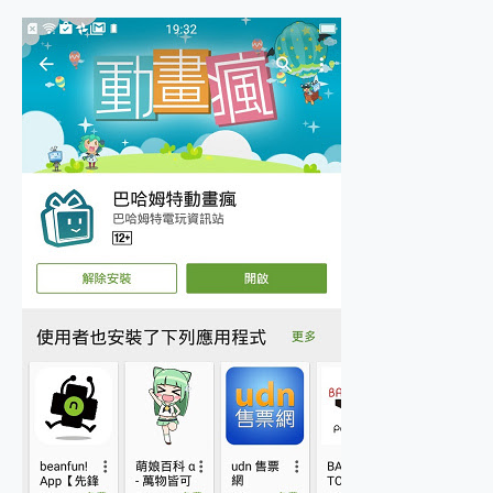
2億 APO蔡司長焦神機降臨~ vivo X200 Pro、vivo X200 就是這麼好拍
EaseUS Vocal Remover 免費線上去聲器一鍵去除人聲 人聲 音樂分離 2024 消除人聲推薦
3 個超值 MHN 飛人工具分享~~ iToolab AnyGo 魔物獵人 Now飛人 ios教學 不出門也可以到處走
Locawhere AnyTo 寶可夢飛人 AnyTo 不出門也可以飛遍全世界
小體積 40000mAh 超大容量 一次充5個設備 充好充滿 CUKTECH 酷態科 300W 微型充電站 開箱 評測
97.3% 恢復率，資料救援就是這麼簡單 EaseUS Data Recovery Wizard Free 18.0.0 業界最好的資料救援軟體
磁碟系統大風吹 有了 磁碟管理程式 EaseUS Partition Master 就是這麼簡單
全新 SONY Xperia 1 VI 開箱! 相機實測! 長焦覆蓋更遠更清晰、2日長續航、頂尖影音娛樂效能~
Xiaomi 14 Ultra 開箱 評測~ 有深度的 Leica 影像旗艦手機! 加碼小旗艦 Xiaomi 14 開箱 評測
vivo TWS 3e 真無線藍牙耳機智慧降噪升級、音質明亮溫潤，並支援雙設備連接~
MSI Claw 掌機專屬配件包 來囉 完美保護 MSI Claw A1M-026TW 電競掌機
人像旗艦 vivo V30 系列 開箱 評測! 首搭蔡司光學鏡頭、攝影棚級柔光環、拍攝功能最好玩的美拍神機 vivo V30 Pro
多個願望一次滿足 超強散熱 微星 MSI Claw A1M-026TW 電競掌機 開箱 評測
一吸完美對位 擁有超強吸力與超好用的隱磁支架 O-ONE MAG 最會吸的行動電源 開箱 評測
OPPO 哈蘇 300mm 專業增距鏡實測：Find X9 Ultra 光學長焦隨手拍，紀錄生活就是這麼簡單
Motorola edge 70 pro 及 moto g37 power上市，登錄在送飛利浦氣炸鍋
近八千元的 Soundcore Liberty 5 Pro Max，有螢幕的耳機會是智商稅嗎?
ASUS Pad 全面應援 Me Time，加碼愛奇藝黃金雙周卡體驗，專案價最低 NT$0 起