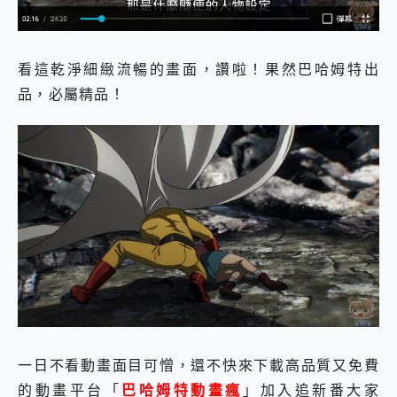
看這乾淨細緻流暢的畫面，讚啦！果然巴哈姆特出
品，必屬精品！
一日不看動畫面目可憎，還不快來下載高品質又免費
的動畫平台「
巴哈姆特動畫瘋
」加入追新番大家