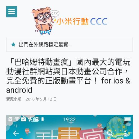
Skip
to
content
出門在外網路穩定最實在 「台灣大哥大」榮獲 4G/5G 在線率全球 NO.3 全台第一與全台六冠王實測心得，走到哪順到哪！
「AUSNAT R1 錄音卡」開箱評測~ 終結會議紀錄地獄，自動生成摘要報告，200+語言翻譯，旅遊最強搭檔。
CP 值天花板~ Bongcom BS5 足球君開箱~ 短焦投影機 3千元就能擁有！ 折扣碼在這～
「巴哈姆特動畫瘋」國內最大的電玩
專為 PC上的 XBOX和掌機設計的 FireCuda X1070 SSD 固態硬碟開箱 評測
動漫社群網站與日本動畫公司合作，
台灣製攝影機在這裡，100%全無線設計 SpotCam Solo Eco 太陽能防水雲端攝影機 SpotCam Solo 3 2.5K高畫質戶外攝影機 開箱 評測
電力超超超持久 MSI 微星 Prestige 14 AI+ D3MG-031TW 14吋 開箱評價，AI輕薄商務筆電 Copilot+ PC
完全免費的正版動畫平台！ for ios &
超懂拍、耐用 AI 街拍機~ realme 16 Pro 開箱評價~ 2 億畫素 LumaColor 影像、持久續航與 IP69K 高防護
android
防窺黑科技 Galaxy S26 Ultra系列保護貼怎麼選？imos AR 低反光玻璃、藍寶石鏡頭貼與軍規防摔殼完整開箱評價
AI 支付 一錶搞定大小事 Xiaomi Watch 5 開箱 評測
麥兜小米
2016 年 5 月 12 日
超驚艷 讓人一眼就愛上 LENOVO 聯想 Yoga Book 9 14吋 AI輕薄筆電 開箱 評測
美到讓人超想擁有 moto pad 60 系列 與 Moto | Swarovski razr 60 冰藍限定版本 開箱 評測
好用的 EaseUS Partition Master 讓您輕鬆的移除與格式化有防寫保護的隨身碟或SD卡
一鍵修復模糊影片、舊照的 AI 好幫手! VideoProc Converter AI 新版全解析 × 年末優惠，一篇全看懂
小朋友才做選擇 投影機 RGB藍牙音響 氛圍情境燈 我通通都要！ Starfish 2 幻彩膠囊投影機｜結合「 智慧投影 & 煥彩流動 」的沈浸式生活新體驗