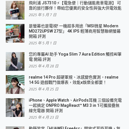
飛利浦 JS7310 ⚡【電急便｜行動儲能救車電源】 可
靠的旅行夥伴！帶給您優異的安全性與強大供電效能
2025 年 5 月 7 日
是螢幕也是電視! 一機超多用途「MSI微星 Modern
MD272UPSW 27型」 4K IPS 輕薄商用智慧聯網螢幕
開箱 評測
2025 年 5 月 1 日
您的專屬AI 助手 Yoga Slim 7 Aura Edition 觸控AI筆
電 開箱 評測
2025 年 4 月 28 日
realme 14 Pro 超硬軍規、冰感變色實測，realme
14 5G 遊戲戰鬥值爆表，效能x娛樂全都要！
2025 年 4 月 25 日
iPhone、Apple Watch、AirPods耳機 三個設備充電
一起搞定 ONPRO MagReact™ M3 3 in 1可攜摺疊無
線充電器 開箱 評測
2025 年 4 月 23 日
動靜皆宜「HUAWEI FreeArc」開放式耳掛耳機，無