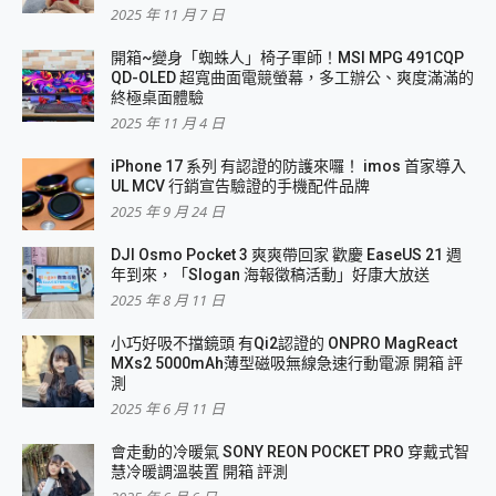
2025 年 11 月 7 日
開箱~變身「蜘蛛人」椅子軍師！MSI MPG 491CQP
QD-OLED 超寬曲面電競螢幕，多工辦公、爽度滿滿的
終極桌面體驗
2025 年 11 月 4 日
iPhone 17 系列 有認證的防護來囉！ imos 首家導入
UL MCV 行銷宣告驗證的手機配件品牌
2025 年 9 月 24 日
DJI Osmo Pocket 3 爽爽帶回家 歡慶 EaseUS 21 週
年到來，「Slogan 海報徵稿活動」好康大放送
2025 年 8 月 11 日
小巧好吸不擋鏡頭 有Qi2認證的 ONPRO MagReact
MXs2 5000mAh薄型磁吸無線急速行動電源 開箱 評
測
2025 年 6 月 11 日
會走動的冷暖氣 SONY REON POCKET PRO 穿戴式智
慧冷暖調溫裝置 開箱 評測