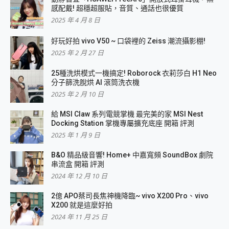
感配戴! 超穩超服貼，音質、通話也很優質
2025 年 4 月 8 日
好玩好拍 vivo V50 ~ 口袋裡的 Zeiss 潮流攝影棚!
2025 年 2 月 27 日
25種洗烘模式一機搞定! Roborock 衣莉莎白 H1 Neo
分子篩洗脫烘 AI 滾筒洗衣機
2025 年 2 月 10 日
給 MSI Claw 系列電競掌機 最完美的家 MSI Nest
Docking Station 掌機專屬擴充底座 開箱 評測
2025 年 1 月 9 日
B&O 精品級音響! Home+ 中嘉寬頻 SoundBox 劇院
串流盒 開箱 評測
2024 年 12 月 10 日
2億 APO蔡司長焦神機降臨~ vivo X200 Pro、vivo
X200 就是這麼好拍
2024 年 11 月 25 日