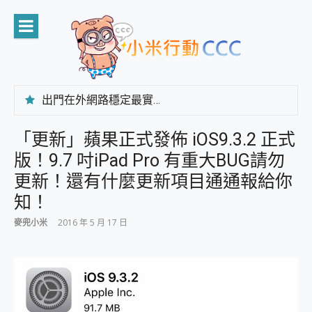
Skip
to
content
出門在外網路穩定最實在 「台灣大哥大」榮獲 4G/5G 在線率全球 NO.3 全台第一與全台六冠王實測心得，走到哪順到哪！
「AUSNAT R1 錄音卡」開箱評測~ 終結會議紀錄地獄，自動生成摘要報告，200+語言翻譯，旅遊最強搭檔。
CP 值天花板~ Bongcom BS5 足球君開箱~ 短焦投影機 3千元就能擁有！ 折扣碼在這～
「更新」蘋果正式發佈 iOS9.3.2 正式
專為 PC上的 XBOX和掌機設計的 FireCuda X1070 SSD 固態硬碟開箱 評測
版！9.7 吋iPad Pro 有重大BUG請勿
台灣製攝影機在這裡，100%全無線設計 SpotCam Solo Eco 太陽能防水雲端攝影機 SpotCam Solo 3 2.5K高畫質戶外攝影機 開箱 評測
電力超超超持久 MSI 微星 Prestige 14 AI+ D3MG-031TW 14吋 開箱評價，AI輕薄商務筆電 Copilot+ PC
更新！還有什麼更新項目通通報給你
超懂拍、耐用 AI 街拍機~ realme 16 Pro 開箱評價~ 2 億畫素 LumaColor 影像、持久續航與 IP69K 高防護
知！
防窺黑科技 Galaxy S26 Ultra系列保護貼怎麼選？imos AR 低反光玻璃、藍寶石鏡頭貼與軍規防摔殼完整開箱評價
AI 支付 一錶搞定大小事 Xiaomi Watch 5 開箱 評測
麥兜小米
2016 年 5 月 17 日
超驚艷 讓人一眼就愛上 LENOVO 聯想 Yoga Book 9 14吋 AI輕薄筆電 開箱 評測
美到讓人超想擁有 moto pad 60 系列 與 Moto | Swarovski razr 60 冰藍限定版本 開箱 評測
好用的 EaseUS Partition Master 讓您輕鬆的移除與格式化有防寫保護的隨身碟或SD卡
一鍵修復模糊影片、舊照的 AI 好幫手! VideoProc Converter AI 新版全解析 × 年末優惠，一篇全看懂
小朋友才做選擇 投影機 RGB藍牙音響 氛圍情境燈 我通通都要！ Starfish 2 幻彩膠囊投影機｜結合「 智慧投影 & 煥彩流動 」的沈浸式生活新體驗