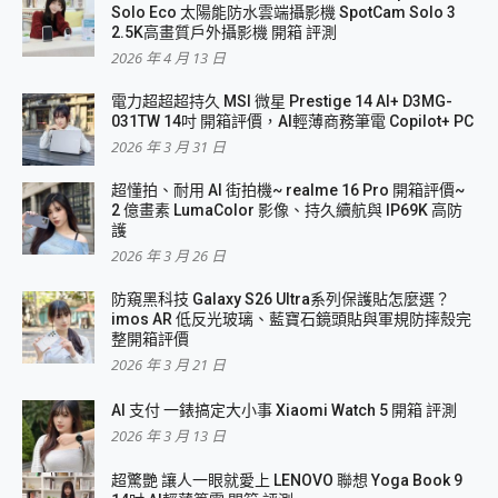
Solo Eco 太陽能防水雲端攝影機 SpotCam Solo 3
2.5K高畫質戶外攝影機 開箱 評測
2026 年 4 月 13 日
電力超超超持久 MSI 微星 Prestige 14 AI+ D3MG-
031TW 14吋 開箱評價，AI輕薄商務筆電 Copilot+ PC
2026 年 3 月 31 日
超懂拍、耐用 AI 街拍機~ realme 16 Pro 開箱評價~
2 億畫素 LumaColor 影像、持久續航與 IP69K 高防
護
2026 年 3 月 26 日
防窺黑科技 Galaxy S26 Ultra系列保護貼怎麼選？
imos AR 低反光玻璃、藍寶石鏡頭貼與軍規防摔殼完
整開箱評價
2026 年 3 月 21 日
AI 支付 一錶搞定大小事 Xiaomi Watch 5 開箱 評測
2026 年 3 月 13 日
超驚艷 讓人一眼就愛上 LENOVO 聯想 Yoga Book 9