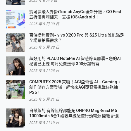
2025 年 6 月 6 日
寶可夢飛人外掛iToolab AnyGo全新升級，GO Fest
五折優惠嗨翻天！支援 iOS/Android！
2025 年 5 月 30 日
百倍變焦實測~ vivo X200 Pro 與 S25 Ultra 誰能滿足
全場景拍攝需求？
2025 年 5 月 28 日
超好用的 PLAUD NotePin AI 智慧錄音膠囊~ 您的AI
秘書已上線 每月免費送你 300分鐘轉寫
2025 年 5 月 26 日
COMPUTEX 2025 來囉！AGI亞奇雷 AI・Gaming・
創作儲存方案登場，趕快來AGI亞奇雷挑戰任務抽
PS5！
2025 年 5 月 21 日
自帶線的 有線無線都能充 ONPRO MagReact M5
10000mAh 5合1 磁吸無線急速行動電源 開箱 評測
2025 年 5 月 19 日