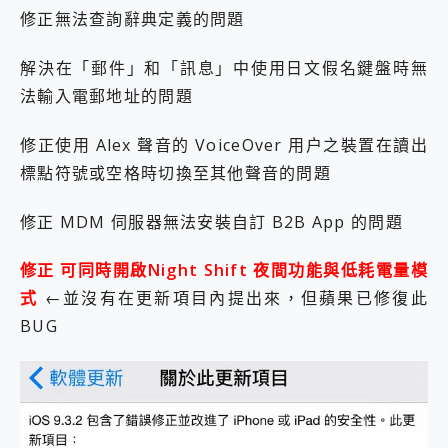
2億 APO蔡司長焦神機降臨~ vivo X200 Pro、vivo X200 就是這麼好拍
修正無法查詢辭典定義的問題
EaseUS Vocal Remover 免費線上去聲器一鍵去除人聲 人聲 音樂分離 2024 消除人聲推薦
3 個超值 MHN 飛人工具分享~~ iToolab AnyGo 魔物獵人 Now飛人 ios教學 不出門也可以到處走
解決在「郵件」和「訊息」中使用日文假名鍵盤時無
Locawhere AnyTo 寶可夢飛人 AnyTo 不出門也可以飛遍全世界
法輸入電郵地址的問題
小體積 40000mAh 超大容量 一次充5個設備 充好充滿 CUKTECH 酷態科 300W 微型充電站 開箱 評測
97.3% 恢復率，資料救援就是這麼簡單 EaseUS Data Recovery Wizard Free 18.0.0 業界最好的資料救援軟體
修正使用 Alex 聲音的 VoiceOver 用户之裝置在讀出
磁碟系統大風吹 有了 磁碟管理程式 EaseUS Partition Master 就是這麼簡單
標點符號或空格時切換至其他聲音的問題
全新 SONY Xperia 1 VI 開箱! 相機實測! 長焦覆蓋更遠更清晰、2日長續航、頂尖影音娛樂效能~
Xiaomi 14 Ultra 開箱 評測~ 有深度的 Leica 影像旗艦手機! 加碼小旗艦 Xiaomi 14 開箱 評測
vivo TWS 3e 真無線藍牙耳機智慧降噪升級、音質明亮溫潤，並支援雙設備連接~
修正 MDM 伺服器無法安裝自訂 B2B App 的問題
MSI Claw 掌機專屬配件包 來囉 完美保護 MSI Claw A1M-026TW 電競掌機
人像旗艦 vivo V30 系列 開箱 評測! 首搭蔡司光學鏡頭、攝影棚級柔光環、拍攝功能最好玩的美拍神機 vivo V30 Pro
修正 可同時開啟Night Shift 夜間功能與低耗電量模
多個願望一次滿足 超強散熱 微星 MSI Claw A1M-026TW 電競掌機 開箱 評測
式
←並沒有在更新項目內提出來，但蘋果已修復此
一吸完美對位 擁有超強吸力與超好用的隱磁支架 O-ONE MAG 最會吸的行動電源 開箱 評測
BUG
Motorola edge 70 pro 及 moto g37 power上市，登錄在送飛利浦氣炸鍋
近八千元的 Soundcore Liberty 5 Pro Max，有螢幕的耳機會是智商稅嗎?
ASUS Pad 全面應援 Me Time，加碼愛奇藝黃金雙周卡體驗，專案價最低 NT$0 起
榮耀 HONOR 600 Pro x MOLLY Limited Edition 限量版開賣，攜手味全龍進駐大巨蛋萬人盛典