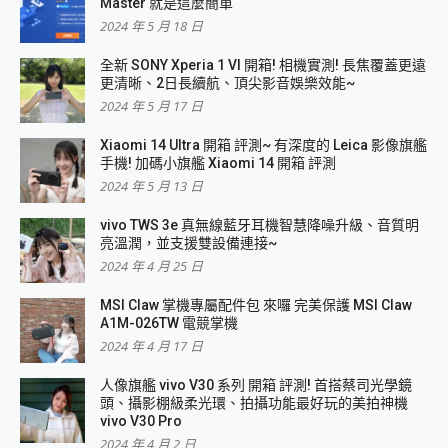
Master 就是這麼簡單
2024 年 5 月 18 日
全新 SONY Xperia 1 VI 開箱! 相機實測! 長焦覆蓋更遠
更清晰、2日長續航、頂尖影音娛樂效能~
2024 年 5 月 17 日
Xiaomi 14 Ultra 開箱 評測~ 有深度的 Leica 影像旗艦
手機! 加碼小旗艦 Xiaomi 14 開箱 評測
2024 年 5 月 13 日
vivo TWS 3e 真無線藍牙耳機智慧降噪升級、音質明
亮溫潤，並支援雙設備連接~
2024 年 4 月 25 日
MSI Claw 掌機專屬配件包 來囉 完美保護 MSI Claw
A1M-026TW 電競掌機
2024 年 4 月 17 日
人像旗艦 vivo V30 系列 開箱 評測! 首搭蔡司光學鏡
頭、攝影棚級柔光環、拍攝功能最好玩的美拍神機
vivo V30 Pro
2024 年 4 月 2 日