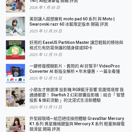
14吋 AI輕薄筆電 開箱 評測
2026 年 1 月 30 日
美到讓人超想擁有 moto pad 60 系列 與 Moto |
Swarovski razr 60 冰藍限定版本 開箱 評測
2025 年 12 月 29 日
好用的 EaseUS Partition Master 讓您輕鬆的移除與
格式化有防寫保護的隨身碟或SD卡
2025 年 12 月 19 日
一鍵修復模糊影片、舊照的 AI 好幫手! VideoProc
Converter AI 新版全解析 × 年末優惠，一篇全看懂
2025 年 12 月 15 日
小朋友才做選擇 投影機 RGB藍牙音響 氛圍情境燈 我
通通都要！ Starfish 2 幻彩膠囊投影機｜結合「 智慧
投影 & 煥彩流動 」的沈浸式生活新體驗
2025 年 12 月 13 日
外型超吸晴~ 給您絕佳操控體驗 GravaStar Mercury
K1 系列 異星機械鍵盤與 Mercury X 系列 輕量無線電
競滑鼠 開箱 評測