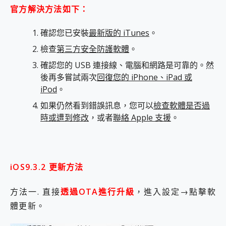
官方解決方法如下：
確認您已安裝
最新版的 iTunes
。
檢查
第三方安全防護軟體
。
確認您的 USB 連接線、電腦和網路是可靠的。然
後再多嘗試兩次
回復您的 iPhone、iPad 或
iPod
。
如果仍然看到錯誤訊息，您可以
檢查軟體是否過
時或遭到修改
，或者
聯絡 Apple 支援
。
iOS9.3.2 更新方法
方法一. 直接
透過OTA進行升級
，進入設定→點擊軟
體更新。