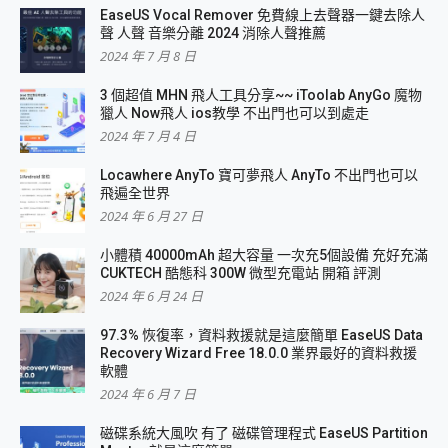
EaseUS Vocal Remover 免費線上去聲器一鍵去除人
聲 人聲 音樂分離 2024 消除人聲推薦
2024 年 7 月 8 日
3 個超值 MHN 飛人工具分享~~ iToolab AnyGo 魔物
獵人 Now飛人 ios教學 不出門也可以到處走
2024 年 7 月 4 日
Locawhere AnyTo 寶可夢飛人 AnyTo 不出門也可以
飛遍全世界
2024 年 6 月 27 日
小體積 40000mAh 超大容量 一次充5個設備 充好充滿
CUKTECH 酷態科 300W 微型充電站 開箱 評測
2024 年 6 月 24 日
97.3% 恢復率，資料救援就是這麼簡單 EaseUS Data
Recovery Wizard Free 18.0.0 業界最好的資料救援
軟體
2024 年 6 月 7 日
磁碟系統大風吹 有了 磁碟管理程式 EaseUS Partition