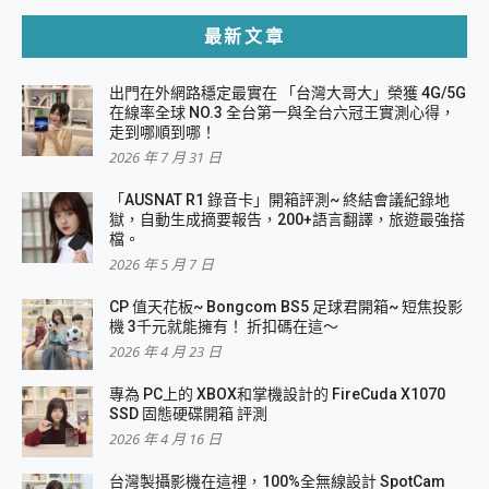
最新文章
出門在外網路穩定最實在 「台灣大哥大」榮獲 4G/5G
在線率全球 NO.3 全台第一與全台六冠王實測心得，
走到哪順到哪！
2026 年 7 月 31 日
「AUSNAT R1 錄音卡」開箱評測~ 終結會議紀錄地
獄，自動生成摘要報告，200+語言翻譯，旅遊最強搭
檔。
2026 年 5 月 7 日
CP 值天花板~ Bongcom BS5 足球君開箱~ 短焦投影
機 3千元就能擁有！ 折扣碼在這～
2026 年 4 月 23 日
專為 PC上的 XBOX和掌機設計的 FireCuda X1070
SSD 固態硬碟開箱 評測
2026 年 4 月 16 日
台灣製攝影機在這裡，100%全無線設計 SpotCam