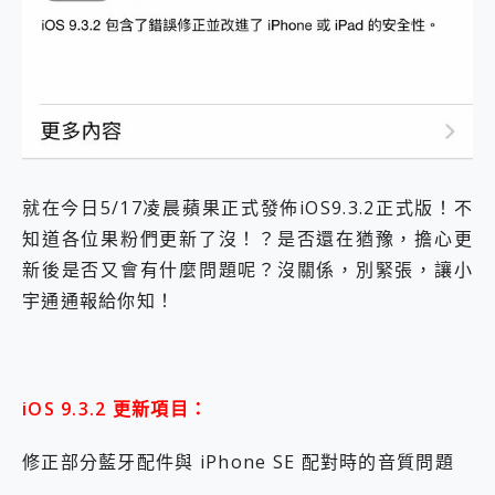
外型超吸晴~ 給您絕佳操控體驗 GravaStar Mercury K1 系列 異星機械鍵盤與 Mercury X 系列 輕量無線電競滑鼠 開箱 評測
開箱~變身「蜘蛛人」椅子軍師！MSI MPG 491CQP QD-OLED 超寬曲面電競螢幕，多工辦公、爽度滿滿的終極桌面體驗
iPhone 17 系列 有認證的防護來囉！ imos 首家導入 UL MCV 行銷宣告驗證的手機配件品牌
DJI Osmo Pocket 3 爽爽帶回家 歡慶 EaseUS 21 週年到來，「Slogan 海報徵稿活動」好康大放送
小巧好吸不擋鏡頭 有Qi2認證的 ONPRO MagReact MXs2 5000mAh薄型磁吸無線急速行動電源 開箱 評測
會走動的冷暖氣 SONY REON POCKET PRO 穿戴式智慧冷暖調溫裝置 開箱 評測
寶可夢飛人外掛iToolab AnyGo全新升級，GO Fest 五折優惠嗨翻天！支援 iOS/Android！
百倍變焦實測~ vivo X200 Pro 與 S25 Ultra 誰能滿足全場景拍攝需求？
超好用的 PLAUD NotePin AI 智慧錄音膠囊~ 您的AI 秘書已上線 每月免費送你 300分鐘轉寫
就在今日5/17凌晨蘋果正式發佈iOS9.3.2正式版！不
COMPUTEX 2025 來囉！AGI亞奇雷 AI・Gaming・創作儲存方案登場，趕快來AGI亞奇雷挑戰任務抽 PS5！
知道各位果粉們更新了沒！？是否還在猶豫，擔心更
自帶線的 有線無線都能充 ONPRO MagReact M5 10000mAh 5合1 磁吸無線急速行動電源 開箱 評測
新後是否又會有什麼問題呢？沒關係，別緊張，讓小
飛利浦 JS7310 ⚡【電急便｜行動儲能救車電源】 可靠的旅行夥伴！帶給您優異的安全性與強大供電效能
是螢幕也是電視! 一機超多用途「MSI微星 Modern MD272UPSW 27型」 4K IPS 輕薄商用智慧聯網螢幕 開箱 評測
宇通通報給你知！
您的專屬AI 助手 Yoga Slim 7 Aura Edition 觸控AI筆電 開箱 評測
realme 14 Pro 超硬軍規、冰感變色實測，realme 14 5G 遊戲戰鬥值爆表，效能x娛樂全都要！
iPhone、Apple Watch、AirPods耳機 三個設備充電一起搞定 ONPRO MagReact™ M3 3 in 1可攜摺疊無線充電器 開箱 評測
動靜皆宜「HUAWEI FreeArc」開放式耳掛耳機，無感配戴! 超穩超服貼，音質、通話也很優質
iOS 9.3.2 更新項目：
好玩好拍 vivo V50 ~ 口袋裡的 Zeiss 潮流攝影棚!
25種洗烘模式一機搞定! Roborock 衣莉莎白 H1 Neo分子篩洗脫烘 AI 滾筒洗衣機
修正部分藍牙配件與 iPhone SE 配對時的音質問題
給 MSI Claw 系列電競掌機 最完美的家 MSI Nest Docking Station 掌機專屬擴充底座 開箱 評測
B&O 精品級音響! Home+ 中嘉寬頻 SoundBox 劇院串流盒 開箱 評測