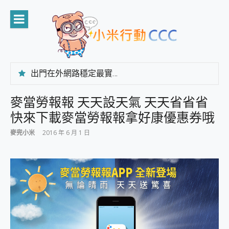
Skip
to
content
出門在外網路穩定最實在 「台灣大哥大」榮獲 4G/5G 在線率全球 NO.3 全台第一與全台六冠王實測心得，走到哪順到哪！
「AUSNAT R1 錄音卡」開箱評測~ 終結會議紀錄地獄，自動生成摘要報告，200+語言翻譯，旅遊最強搭檔。
CP 值天花板~ Bongcom BS5 足球君開箱~ 短焦投影機 3千元就能擁有！ 折扣碼在這～
麥當勞報報 天天設天氣 天天省省省
專為 PC上的 XBOX和掌機設計的 FireCuda X1070 SSD 固態硬碟開箱 評測
快來下載麥當勞報報拿好康優惠券哦
台灣製攝影機在這裡，100%全無線設計 SpotCam Solo Eco 太陽能防水雲端攝影機 SpotCam Solo 3 2.5K高畫質戶外攝影機 開箱 評測
電力超超超持久 MSI 微星 Prestige 14 AI+ D3MG-031TW 14吋 開箱評價，AI輕薄商務筆電 Copilot+ PC
麥兜小米
2016 年 6 月 1 日
超懂拍、耐用 AI 街拍機~ realme 16 Pro 開箱評價~ 2 億畫素 LumaColor 影像、持久續航與 IP69K 高防護
防窺黑科技 Galaxy S26 Ultra系列保護貼怎麼選？imos AR 低反光玻璃、藍寶石鏡頭貼與軍規防摔殼完整開箱評價
AI 支付 一錶搞定大小事 Xiaomi Watch 5 開箱 評測
超驚艷 讓人一眼就愛上 LENOVO 聯想 Yoga Book 9 14吋 AI輕薄筆電 開箱 評測
美到讓人超想擁有 moto pad 60 系列 與 Moto | Swarovski razr 60 冰藍限定版本 開箱 評測
好用的 EaseUS Partition Master 讓您輕鬆的移除與格式化有防寫保護的隨身碟或SD卡
一鍵修復模糊影片、舊照的 AI 好幫手! VideoProc Converter AI 新版全解析 × 年末優惠，一篇全看懂
小朋友才做選擇 投影機 RGB藍牙音響 氛圍情境燈 我通通都要！ Starfish 2 幻彩膠囊投影機｜結合「 智慧投影 & 煥彩流動 」的沈浸式生活新體驗