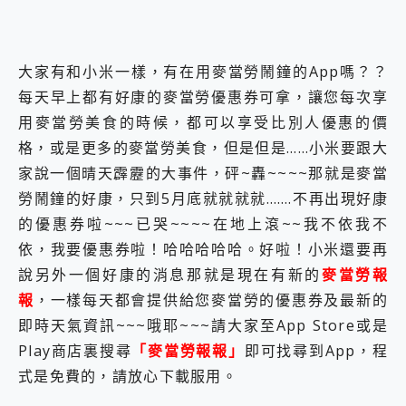
2億 APO蔡司長焦神機降臨~ vivo X200 Pro、vivo X200 就是這麼好拍
EaseUS Vocal Remover 免費線上去聲器一鍵去除人聲 人聲 音樂分離 2024 消除人聲推薦
3 個超值 MHN 飛人工具分享~~ iToolab AnyGo 魔物獵人 Now飛人 ios教學 不出門也可以到處走
大家有和小米一樣，有在用麥當勞鬧鐘的App嗎？？
Locawhere AnyTo 寶可夢飛人 AnyTo 不出門也可以飛遍全世界
每天早上都有好康的麥當勞優惠券可拿，讓您每次享
小體積 40000mAh 超大容量 一次充5個設備 充好充滿 CUKTECH 酷態科 300W 微型充電站 開箱 評測
97.3% 恢復率，資料救援就是這麼簡單 EaseUS Data Recovery Wizard Free 18.0.0 業界最好的資料救援軟體
用麥當勞美食的時候，都可以享受比別人優惠的價
磁碟系統大風吹 有了 磁碟管理程式 EaseUS Partition Master 就是這麼簡單
格，或是更多的麥當勞美食，但是但是……小米要跟大
全新 SONY Xperia 1 VI 開箱! 相機實測! 長焦覆蓋更遠更清晰、2日長續航、頂尖影音娛樂效能~
家說一個晴天霹靂的大事件，砰~轟~~~~那就是麥當
Xiaomi 14 Ultra 開箱 評測~ 有深度的 Leica 影像旗艦手機! 加碼小旗艦 Xiaomi 14 開箱 評測
vivo TWS 3e 真無線藍牙耳機智慧降噪升級、音質明亮溫潤，並支援雙設備連接~
勞鬧鐘的好康，只到5月底就就就就…….不再出現好康
MSI Claw 掌機專屬配件包 來囉 完美保護 MSI Claw A1M-026TW 電競掌機
的優惠券啦~~~已哭~~~~在地上滾~~我不依我不
人像旗艦 vivo V30 系列 開箱 評測! 首搭蔡司光學鏡頭、攝影棚級柔光環、拍攝功能最好玩的美拍神機 vivo V30 Pro
依，我要優惠券啦！哈哈哈哈哈。好啦！小米還要再
多個願望一次滿足 超強散熱 微星 MSI Claw A1M-026TW 電競掌機 開箱 評測
說另外一個好康的消息那就是現在有新的
麥當勞報
一吸完美對位 擁有超強吸力與超好用的隱磁支架 O-ONE MAG 最會吸的行動電源 開箱 評測
OPPO 哈蘇 300mm 專業增距鏡實測：Find X9 Ultra 光學長焦隨手拍，紀錄生活就是這麼簡單
報
，一樣每天都會提供給您麥當勞的優惠券及最新的
Motorola edge 70 pro 及 moto g37 power上市，登錄在送飛利浦氣炸鍋
即時天氣資訊~~~哦耶~~~請大家至App Store或是
近八千元的 Soundcore Liberty 5 Pro Max，有螢幕的耳機會是智商稅嗎?
Play商店裏搜尋
「麥當勞報報」
即可找尋到App，程
ASUS Pad 全面應援 Me Time，加碼愛奇藝黃金雙周卡體驗，專案價最低 NT$0 起
式是免費的，請放心下載服用。