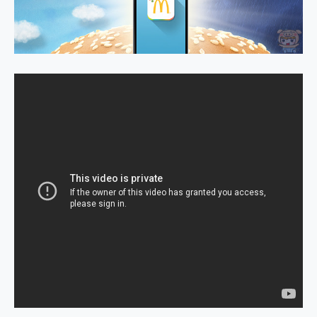
外型超吸晴~ 給您絕佳操控體驗 GravaStar Mercury K1 系列 異星機械鍵盤與 Mercury X 系列 輕量無線電競滑鼠 開箱 評測
開箱~變身「蜘蛛人」椅子軍師！MSI MPG 491CQP QD-OLED 超寬曲面電競螢幕，多工辦公、爽度滿滿的終極桌面體驗
iPhone 17 系列 有認證的防護來囉！ imos 首家導入 UL MCV 行銷宣告驗證的手機配件品牌
DJI Osmo Pocket 3 爽爽帶回家 歡慶 EaseUS 21 週年到來，「Slogan 海報徵稿活動」好康大放送
小巧好吸不擋鏡頭 有Qi2認證的 ONPRO MagReact MXs2 5000mAh薄型磁吸無線急速行動電源 開箱 評測
會走動的冷暖氣 SONY REON POCKET PRO 穿戴式智慧冷暖調溫裝置 開箱 評測
寶可夢飛人外掛iToolab AnyGo全新升級，GO Fest 五折優惠嗨翻天！支援 iOS/Android！
百倍變焦實測~ vivo X200 Pro 與 S25 Ultra 誰能滿足全場景拍攝需求？
超好用的 PLAUD NotePin AI 智慧錄音膠囊~ 您的AI 秘書已上線 每月免費送你 300分鐘轉寫
COMPUTEX 2025 來囉！AGI亞奇雷 AI・Gaming・創作儲存方案登場，趕快來AGI亞奇雷挑戰任務抽 PS5！
自帶線的 有線無線都能充 ONPRO MagReact M5 10000mAh 5合1 磁吸無線急速行動電源 開箱 評測
飛利浦 JS7310 ⚡【電急便｜行動儲能救車電源】 可靠的旅行夥伴！帶給您優異的安全性與強大供電效能
是螢幕也是電視! 一機超多用途「MSI微星 Modern MD272UPSW 27型」 4K IPS 輕薄商用智慧聯網螢幕 開箱 評測
您的專屬AI 助手 Yoga Slim 7 Aura Edition 觸控AI筆電 開箱 評測
realme 14 Pro 超硬軍規、冰感變色實測，realme 14 5G 遊戲戰鬥值爆表，效能x娛樂全都要！
iPhone、Apple Watch、AirPods耳機 三個設備充電一起搞定 ONPRO MagReact™ M3 3 in 1可攜摺疊無線充電器 開箱 評測
動靜皆宜「HUAWEI FreeArc」開放式耳掛耳機，無感配戴! 超穩超服貼，音質、通話也很優質
好玩好拍 vivo V50 ~ 口袋裡的 Zeiss 潮流攝影棚!
25種洗烘模式一機搞定! Roborock 衣莉莎白 H1 Neo分子篩洗脫烘 AI 滾筒洗衣機
給 MSI Claw 系列電競掌機 最完美的家 MSI Nest Docking Station 掌機專屬擴充底座 開箱 評測
B&O 精品級音響! Home+ 中嘉寬頻 SoundBox 劇院串流盒 開箱 評測