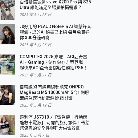
百倍變焦實測~ vivo X200 Pro 與 S25
Ultra 誰能滿足全場景拍攝需求？
2025 年 5 月 28 日
超好用的 PLAUD NotePin AI 智慧錄音
膠囊~ 您的AI 秘書已上線 每月免費送
你 300分鐘轉寫
2025 年 5 月 26 日
COMPUTEX 2025 來囉！AGI亞奇雷
AI・Gaming・創作儲存方案登場，
趕快來AGI亞奇雷挑戰任務抽 PS5！
2025 年 5 月 21 日
自帶線的 有線無線都能充 ONPRO
MagReact M5 10000mAh 5合1 磁吸
無線急速行動電源 開箱 評測
2025 年 5 月 19 日
飛利浦 JS7310 ⚡【電急便｜行動儲
能救車電源】 可靠的旅行夥伴！帶給
您優異的安全性與強大供電效能
2025 年 5 月 7 日