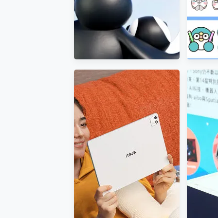
OPPO Reno16 系列銷售亮
「表情
眼，攜手《Pingu™企鵝家
樣玩~
族》推出限量聯名周邊