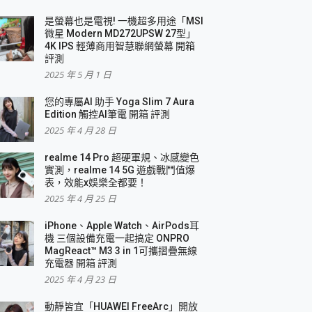
是螢幕也是電視! 一機超多用途「MSI
微星 Modern MD272UPSW 27型」
4K IPS 輕薄商用智慧聯網螢幕 開箱
評測
2025 年 5 月 1 日
您的專屬AI 助手 Yoga Slim 7 Aura
Edition 觸控AI筆電 開箱 評測
2025 年 4 月 28 日
realme 14 Pro 超硬軍規、冰感變色
實測，realme 14 5G 遊戲戰鬥值爆
表，效能x娛樂全都要！
2025 年 4 月 25 日
iPhone、Apple Watch、AirPods耳
機 三個設備充電一起搞定 ONPRO
MagReact™ M3 3 in 1可攜摺疊無線
充電器 開箱 評測
2025 年 4 月 23 日
動靜皆宜「HUAWEI FreeArc」開放