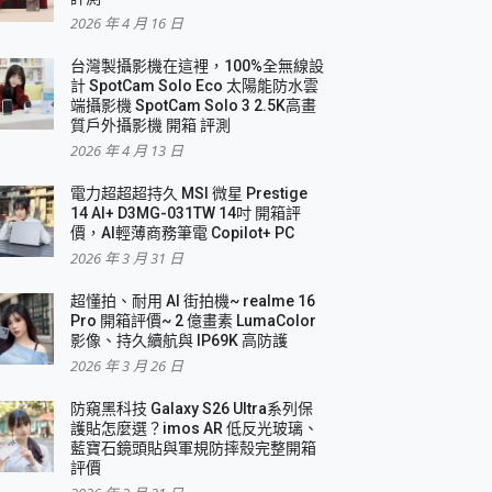
2026 年 4 月 16 日
要！
台灣製攝影機在這裡，100%全無線設
3 in 1可攜摺疊無線充電器 開箱 評測
計 SpotCam Solo Eco 太陽能防水雲
優質
端攝影機 SpotCam Solo 3 2.5K高畫
質戶外攝影機 開箱 評測
2026 年 4 月 13 日
 評測
電力超超超持久 MSI 微星 Prestige
14 AI+ D3MG-031TW 14吋 開箱評
價，AI輕薄商務筆電 Copilot+ PC
2026 年 3 月 31 日
到處走
超懂拍、耐用 AI 街拍機~ realme 16
 開箱 評測
Pro 開箱評價~ 2 億畫素 LumaColor
業界最好的資料救援軟體
影像、持久續航與 IP69K 高防護
2026 年 3 月 26 日
效能~
防窺黑科技 Galaxy S26 Ultra系列保
護貼怎麼選？imos AR 低反光玻璃、
藍寶石鏡頭貼與軍規防摔殼完整開箱
評價
機 vivo V30 Pro