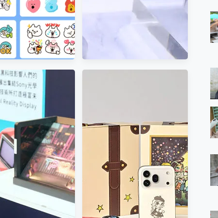
回應」LINE 新功能這
 聊天室互動、聊天情緒
更到位
近八千元的 Soundcore
Liberty 5 Pro Max，有螢幕
的耳機會是智商稅嗎?