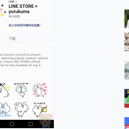
 MSI Claw A1M-026TW 電競掌機 開箱 評測
與超好用的隱磁支架 O-ONE MAG 最會吸的行動電源 開箱 評測
業增距鏡實測：Find X9 Ultra 光學長焦隨手拍，紀錄生活就是這麼
ro 及 moto g37 power上市，登錄在送飛利浦氣炸鍋
iberty 5 Pro Max，有螢幕的耳機會是智商稅嗎?
e Time，加碼愛奇藝黃金雙周卡體驗，專案價最低 NT$0 起