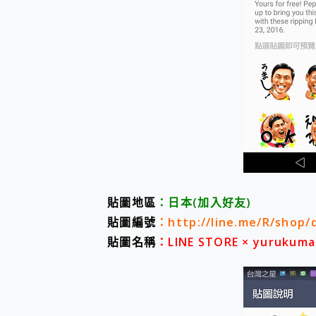
您的專屬AI 助手 Yoga Slim
realme 14 Pro 超硬
iPhone、Apple Watc
動靜皆宜「HUAWEI Fr
好玩好拍 vivo V50 ~ 口
25種洗烘模式一機搞定! Rob
給 MSI Claw 系列電競掌機
B&O 精品級音響! Home+
2億 APO蔡司長焦神機降臨~ v
EaseUS Vocal Rem
3 個超值 MHN 飛人工具分享
Locawhere AnyTo 
小體積 40000mAh 超大
貼
圖地區
：日本(加入好友)
97.3% 恢復率，資料救援就是這麼
貼圖編號
：http://line.me/R/shop/d
磁碟系統大風吹 有了 磁碟管理程式
貼圖名稱
：LINE STORE × yurukuma
全新 SONY Xperia 
Xiaomi 14 Ultra 開箱
vivo TWS 3e 真
MSI Claw 掌機專屬配件包 
人像旗艦 vivo V30 系