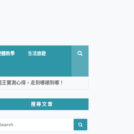
硬體教學
生活旅遊
台六冠王實測心得，走到哪順到哪！
翻譯，旅遊最強搭檔。
搜尋文章
 Solo 3 2.5K高畫質戶外攝影機 開箱 評
EARCH
pilot+ PC
R:
 IP69K 高防護