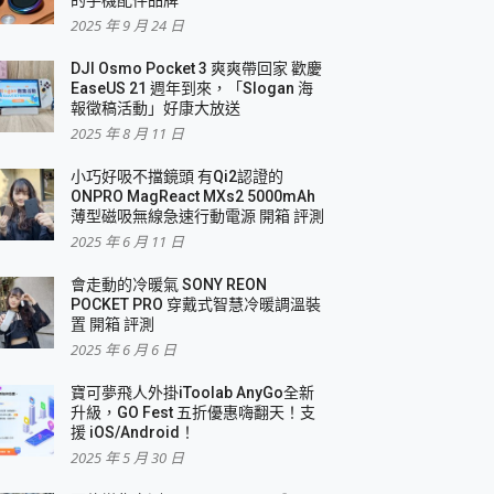
2025 年 9 月 24 日
DJI Osmo Pocket 3 爽爽帶回家 歡慶
EaseUS 21 週年到來，「Slogan 海
報徵稿活動」好康大放送
2025 年 8 月 11 日
小巧好吸不擋鏡頭 有Qi2認證的
ONPRO MagReact MXs2 5000mAh
薄型磁吸無線急速行動電源 開箱 評測
2025 年 6 月 11 日
會走動的冷暖氣 SONY REON
POCKET PRO 穿戴式智慧冷暖調溫裝
置 開箱 評測
2025 年 6 月 6 日
寶可夢飛人外掛iToolab AnyGo全新
升級，GO Fest 五折優惠嗨翻天！支
援 iOS/Android！
2025 年 5 月 30 日