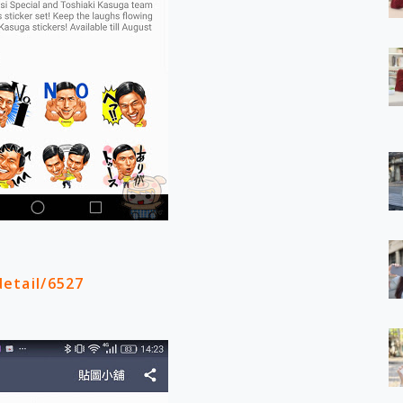
 7 Aura Edition 觸控AI筆電 開箱 評測
軍規、冰感變色實測，realme 14 5G 遊戲戰鬥值爆表，效能x娛樂全都
h、AirPods耳機 三個設備充電一起搞定 ONPRO MagReact™ M3 
eeArc」開放式耳掛耳機，無感配戴! 超穩超服貼，音質、通話也很
袋裡的 Zeiss 潮流攝影棚!
orock 衣莉莎白 H1 Neo分子篩洗脫烘 AI 滾筒洗衣機
 最完美的家 MSI Nest Docking Station 掌機專屬擴充底座 開箱
 中嘉寬頻 SoundBox 劇院串流盒 開箱 評測
ivo X200 Pro、vivo X200 就是這麼好拍
over 免費線上去聲器一鍵去除人聲 人聲 音樂分離 2024 消除人聲推薦
~~ iToolab AnyGo 魔物獵人 Now飛人 ios教學 不出門也可以
寶可夢飛人 AnyTo 不出門也可以飛遍全世界
容量 一次充5個設備 充好充滿 CUKTECH 酷態科 300W 微型充電站
簡單 EaseUS Data Recovery Wizard Free 18.0.0 
etail/6527
 EaseUS Partition Master 就是這麼簡單
1 VI 開箱! 相機實測! 長焦覆蓋更遠更清晰、2日長續航、頂尖影音娛樂
 評測~ 有深度的 Leica 影像旗艦手機! 加碼小旗艦 Xiaomi 14 開箱 評測
無線藍牙耳機智慧降噪升級、音質明亮溫潤，並支援雙設備連接~
來囉 完美保護 MSI Claw A1M-026TW 電競掌機
列 開箱 評測! 首搭蔡司光學鏡頭、攝影棚級柔光環、拍攝功能最好玩的美拍神