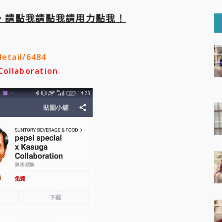
6 Ultra系列保護貼怎麼選？imos AR 低反光玻璃、藍寶石鏡頭
mi Watch 5 開箱 評測
，請點我請點我請用力點我！
O 聯想 Yoga Book 9 14吋 AI輕薄筆電 開箱 評測
60 系列 與 Moto | Swarovski razr 60 冰藍限定版本 開箱 評測
tion Master 讓您輕鬆的移除與格式化有防寫保護的隨身碟或SD卡
etail/6484
好幫手! VideoProc Converter AI 新版全解析 × 年末優惠
B藍牙音響 氛圍情境燈 我通通都要！ Starfish 2 幻彩膠囊投影
Collaboration
GravaStar Mercury K1 系列 異星機械鍵盤與 Mercury 
！MSI MPG 491CQP QD-OLED 超寬曲面電競螢幕，
證的防護來囉！ imos 首家導入 UL MCV 行銷宣告驗證的手機配件品牌
 爽爽帶回家 歡慶 EaseUS 21 週年到來，「Slogan 海報徵稿活動」
的 ONPRO MagReact MXs2 5000mAh薄型磁吸無線急速行
ON POCKET PRO 穿戴式智慧冷暖調溫裝置 開箱 評測
yGo全新升級，GO Fest 五折優惠嗨翻天！支援 iOS/Android！
 Pro 與 S25 Ultra 誰能滿足全場景拍攝需求？
in AI 智慧錄音膠囊~ 您的AI 秘書已上線 每月免費送你 300分鐘轉
囉！AGI亞奇雷 AI・Gaming・創作儲存方案登場，趕快來AGI亞奇雷
RO MagReact M5 10000mAh 5合1 磁吸無線急速行動電源
電急便｜行動儲能救車電源】 可靠的旅行夥伴！帶給您優異的安全性
「MSI微星 Modern MD272UPSW 27型」 4K IPS 輕薄