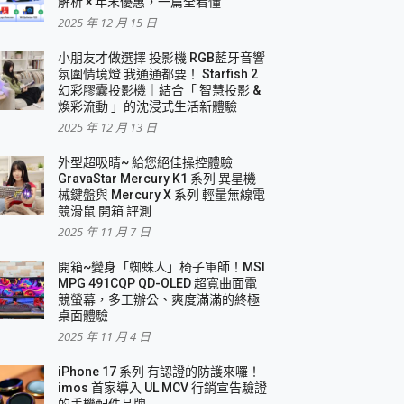
解析 × 年末優惠，一篇全看懂
2025 年 12 月 15 日
小朋友才做選擇 投影機 RGB藍牙音響
氛圍情境燈 我通通都要！ Starfish 2
幻彩膠囊投影機｜結合「 智慧投影 &
煥彩流動 」的沈浸式生活新體驗
2025 年 12 月 13 日
外型超吸晴~ 給您絕佳操控體驗
GravaStar Mercury K1 系列 異星機
械鍵盤與 Mercury X 系列 輕量無線電
競滑鼠 開箱 評測
2025 年 11 月 7 日
開箱~變身「蜘蛛人」椅子軍師！MSI
MPG 491CQP QD-OLED 超寬曲面電
競螢幕，多工辦公、爽度滿滿的終極
桌面體驗
2025 年 11 月 4 日
iPhone 17 系列 有認證的防護來囉！
imos 首家導入 UL MCV 行銷宣告驗證
的手機配件品牌