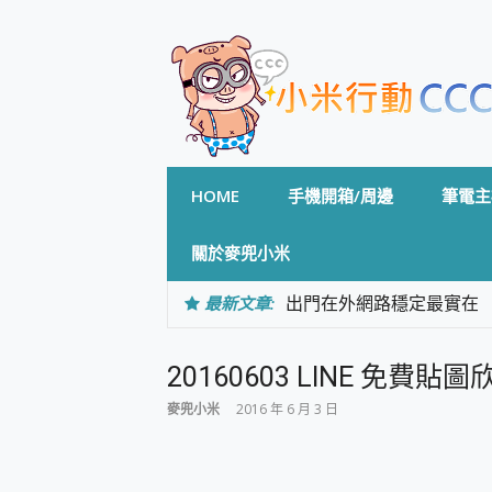
Skip
to
content
HOME
手機開箱/周邊
筆電主
關於麥兜小米
最新文章:
出門在外網路穩定最實在 「
「AUSNAT R1 錄音
CP 值天花板~ Bongco
20160603 LINE 免費
專為 PC上的 XBOX和掌機設計
台灣製攝影機在這裡，100%全無
麥兜小米
2016 年 6 月 3 日
測
電力超超超持久 MSI 微星 Pre
超懂拍、耐用 AI 街拍機~ re