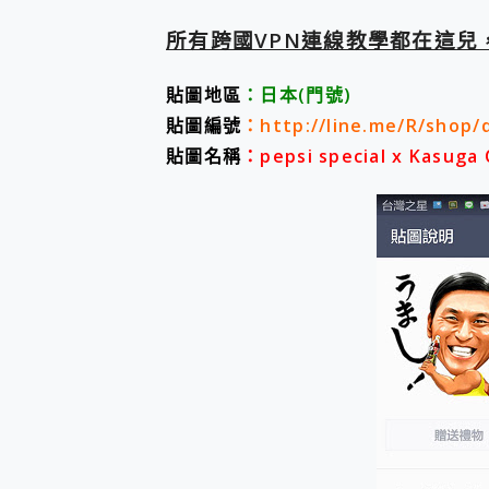
防窺黑科技 Galaxy S2
AI 支付 一錶搞定大小事 Xiao
所有跨國VPN連線教學都在這兒
超驚艷 讓人一眼就愛上 LENOV
美到讓人超想擁有 moto pad 
貼
圖地區
：日本(門號)
好用的 EaseUS Parti
貼圖編號
：http://line.me/R/shop/d
一鍵修復模糊影片、舊照的 AI 
小朋友才做選擇 投影機 RG
貼圖名稱
：pepsi special x Kasuga 
式生活新體驗
外型超吸晴~ 給您絕佳操控體驗 
開箱~變身「蜘蛛人」椅子軍師
iPhone 17 系列 有認
DJI Osmo Pocket 3
小巧好吸不擋鏡頭 有Qi2認證
會走動的冷暖氣 SONY RE
寶可夢飛人外掛iToolab An
百倍變焦實測~ vivo X200
超好用的 PLAUD NoteP
COMPUTEX 2025 來
自帶線的 有線無線都能充 ONP
飛利浦 JS7310 ⚡【
是螢幕也是電視! 一機超多用途