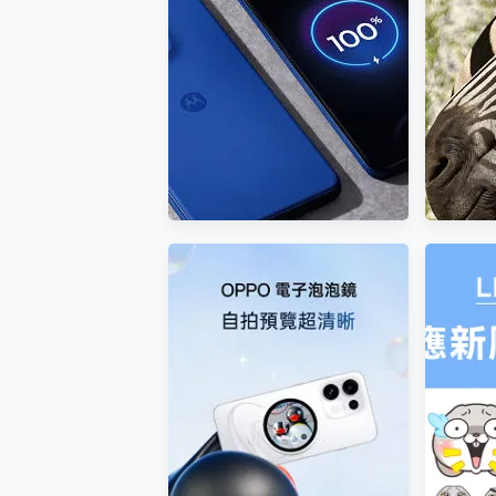
Motorola edge 70 pro 及
OPPO
moto g37 power上市，登錄
距鏡實測：
在送飛利浦氣炸鍋
學長焦