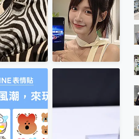
 哈蘇 300mm 專業增
出門在外網路穩定最實在
Find X9 Ultra 光
「台灣大哥大」榮獲 4G/5G
隨手拍，紀錄生活就
在線率全球 NO.3 全台第一與
是這麼簡單
全台六冠王實測心得，走到
哪順到哪！