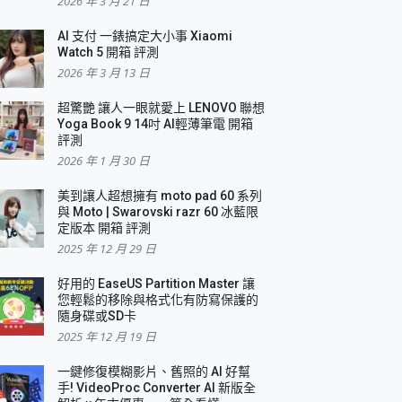
2026 年 3 月 21 日
AI 支付 一錶搞定大小事 Xiaomi
簡單
Watch 5 開箱 評測
2026 年 3 月 13 日
超驚艷 讓人一眼就愛上 LENOVO 聯想
Yoga Book 9 14吋 AI輕薄筆電 開箱
評測
2026 年 1 月 30 日
美到讓人超想擁有 moto pad 60 系列
與 Moto | Swarovski razr 60 冰藍限
定版本 開箱 評測
2025 年 12 月 29 日
好用的 EaseUS Partition Master 讓
您輕鬆的移除與格式化有防寫保護的
隨身碟或SD卡
2025 年 12 月 19 日
一鍵修復模糊影片、舊照的 AI 好幫
手! VideoProc Converter AI 新版全