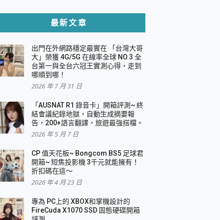
貼與軍規防摔殼完整開箱評價
最新文章
出門在外網路穩定最實在 「台灣大哥
，一篇全看懂
大」榮獲 4G/5G 在線率全球 NO.3 全
台第一與全台六冠王實測心得，走到
機｜結合「 智慧投影 & 煥彩流動 」的沈浸
哪順到哪！
2026 年 7 月 31 日
X 系列 輕量無線電競滑鼠 開箱 評測
多工辦公、爽度滿滿的終極桌面體驗
「AUSNAT R1 錄音卡」開箱評測~ 終
結會議紀錄地獄，自動生成摘要報
好康大放送
告，200+語言翻譯，旅遊最強搭檔。
動電源 開箱 評測
2026 年 5 月 7 日
CP 值天花板~ Bongcom BS5 足球君
開箱~ 短焦投影機 3千元就能擁有！
折扣碼在這～
寫
2026 年 4 月 23 日
挑戰任務抽 PS5！
 開箱 評測
專為 PC上的 XBOX和掌機設計的
與強大供電效能
FireCuda X1070 SSD 固態硬碟開箱
商用智慧聯網螢幕 開箱 評測
評測