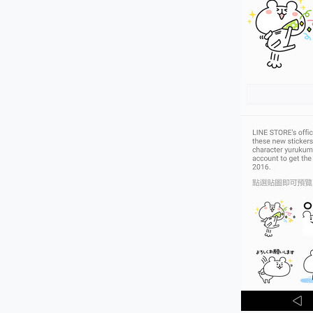
多個願望一次滿足 超強散熱 微星
一吸完美對位 擁有超強吸力
OPPO 哈蘇 300mm 專
Motorola edge 70 p
近八千元的 Soundcore L
ASUS Pad 全面應援 M