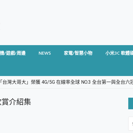
機/遊戲/周邊
NEWS
家電/智慧小物
小米3C 軟體
台灣大哥大」榮獲 4G/5G 在線率全球 NO.3 全台第一與全
卡」開箱評測~ 終結會議紀錄地獄，自動生成摘要報告，200+語言
m BS5 足球君開箱~ 短焦投影機 3千元就能擁有！ 折扣碼在這～
貼圖欣賞介紹集
的 FireCuda X1070 SSD 固態硬碟開箱 評測
線設計 SpotCam Solo Eco 太陽能防水雲端攝影機 SpotCam
S
stige 14 AI+ D3MG-031TW 14吋 開箱評價，AI輕薄商務筆電 Co
FO
alme 16 Pro 開箱評價~ 2 億畫素 LumaColor 影像、持久續航與