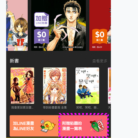
2億 APO蔡司長焦神機降臨~ vivo X200 Pro、vivo X200 就是這麼好拍
EaseUS Vocal Remover 免費線上去聲器一鍵去除人聲 人聲 音樂分離 2024 消除人聲推薦
3 個超值 MHN 飛人工具分享~~ iToolab AnyGo 魔物獵人 Now飛人 ios教學 不出門也可以到處走
Locawhere AnyTo 寶可夢飛人 AnyTo 不出門也可以飛遍全世界
小體積 40000mAh 超大容量 一次充5個設備 充好充滿 CUKTECH 酷態科 300W 微型充電站 開箱 評測
97.3% 恢復率，資料救援就是這麼簡單 EaseUS Data Recovery Wizard Free 18.0.0 業界最好的資料救援軟體
磁碟系統大風吹 有了 磁碟管理程式 EaseUS Partition Master 就是這麼簡單
全新 SONY Xperia 1 VI 開箱! 相機實測! 長焦覆蓋更遠更清晰、2日長續航、頂尖影音娛樂效能~
Xiaomi 14 Ultra 開箱 評測~ 有深度的 Leica 影像旗艦手機! 加碼小旗艦 Xiaomi 14 開箱 評測
vivo TWS 3e 真無線藍牙耳機智慧降噪升級、音質明亮溫潤，並支援雙設備連接~
MSI Claw 掌機專屬配件包 來囉 完美保護 MSI Claw A1M-026TW 電競掌機
人像旗艦 vivo V30 系列 開箱 評測! 首搭蔡司光學鏡頭、攝影棚級柔光環、拍攝功能最好玩的美拍神機 vivo V30 Pro
多個願望一次滿足 超強散熱 微星 MSI Claw A1M-026TW 電競掌機 開箱 評測
一吸完美對位 擁有超強吸力與超好用的隱磁支架 O-ONE MAG 最會吸的行動電源 開箱 評測
OPPO 哈蘇 300mm 專業增距鏡實測：Find X9 Ultra 光學長焦隨手拍，紀錄生活就是這麼簡單
Motorola edge 70 pro 及 moto g37 power上市，登錄在送飛利浦氣炸鍋
近八千元的 Soundcore Liberty 5 Pro Max，有螢幕的耳機會是智商稅嗎?
ASUS Pad 全面應援 Me Time，加碼愛奇藝黃金雙周卡體驗，專案價最低 NT$0 起