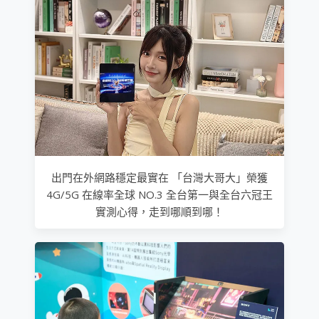
出門在外網路穩定最實在 「台灣大哥大」榮獲
4G/5G 在線率全球 NO.3 全台第一與全台六冠王
實測心得，走到哪順到哪！