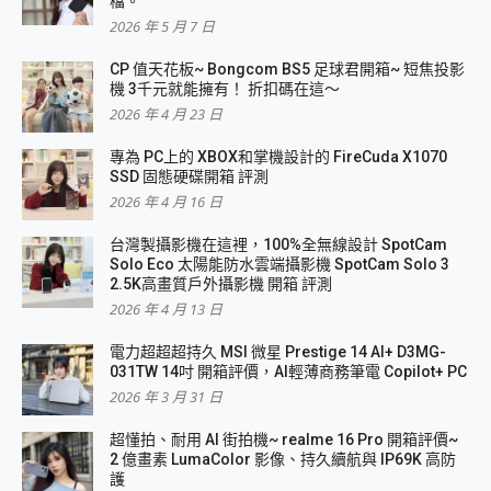
檔。
2026 年 5 月 7 日
CP 值天花板~ Bongcom BS5 足球君開箱~ 短焦投影
機 3千元就能擁有！ 折扣碼在這～
2026 年 4 月 23 日
專為 PC上的 XBOX和掌機設計的 FireCuda X1070
SSD 固態硬碟開箱 評測
2026 年 4 月 16 日
台灣製攝影機在這裡，100%全無線設計 SpotCam
Solo Eco 太陽能防水雲端攝影機 SpotCam Solo 3
2.5K高畫質戶外攝影機 開箱 評測
2026 年 4 月 13 日
電力超超超持久 MSI 微星 Prestige 14 AI+ D3MG-
031TW 14吋 開箱評價，AI輕薄商務筆電 Copilot+ PC
2026 年 3 月 31 日
超懂拍、耐用 AI 街拍機~ realme 16 Pro 開箱評價~
2 億畫素 LumaColor 影像、持久續航與 IP69K 高防
護