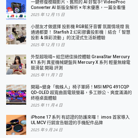
一鍵修復模糊影片、舊照的 AI 好幫手! VideoProc
Converter AI 新版全解析 × 年末優惠，一篇全看懂
2025 年 12 月 15 日
小朋友才做選擇 投影機 RGB藍牙音響 氛圍情境燈 我
通通都要！ Starfish 2 幻彩膠囊投影機｜結合「 智慧
投影 & 煥彩流動 」的沈浸式生活新體驗
2025 年 12 月 13 日
外型超吸晴~ 給您絕佳操控體驗 GravaStar Mercury
K1 系列 異星機械鍵盤與 Mercury X 系列 輕量無線電
競滑鼠 開箱 評測
2025 年 11 月 7 日
開箱~變身「蜘蛛人」椅子軍師！MSI MPG 491CQP
QD-OLED 超寬曲面電競螢幕，多工辦公、爽度滿滿的
終極桌面體驗
2025 年 11 月 4 日
iPhone 17 系列 有認證的防護來囉！ imos 首家導入
UL MCV 行銷宣告驗證的手機配件品牌
2025 年 9 月 24 日