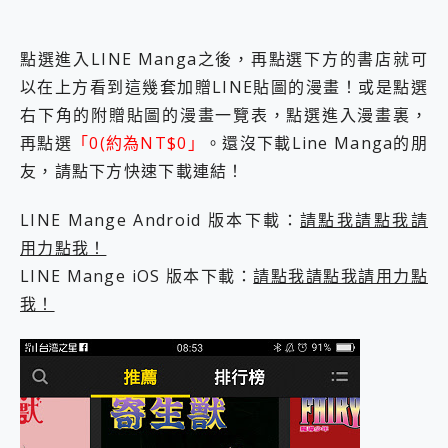
外型超吸晴~ 給您絕佳操控體驗 GravaStar Mercury K1 系列 異星機械鍵盤與 Mercury X 系列 輕量無線電競滑鼠 開箱 評測
開箱~變身「蜘蛛人」椅子軍師！MSI MPG 491CQP QD-OLED 超寬曲面電競螢幕，多工辦公、爽度滿滿的終極桌面體驗
iPhone 17 系列 有認證的防護來囉！ imos 首家導入 UL MCV 行銷宣告驗證的手機配件品牌
點選進入LINE Manga之後，再點選下方的書店就可
DJI Osmo Pocket 3 爽爽帶回家 歡慶 EaseUS 21 週年到來，「Slogan 海報徵稿活動」好康大放送
以在上方看到這幾套加贈LINE貼圖的漫畫！或是點選
小巧好吸不擋鏡頭 有Qi2認證的 ONPRO MagReact MXs2 5000mAh薄型磁吸無線急速行動電源 開箱 評測
會走動的冷暖氣 SONY REON POCKET PRO 穿戴式智慧冷暖調溫裝置 開箱 評測
右下角的附贈貼圖的漫畫一覽表，點選進入漫畫裏，
寶可夢飛人外掛iToolab AnyGo全新升級，GO Fest 五折優惠嗨翻天！支援 iOS/Android！
再點選
「0(約為NT$0」
。還沒下載Line Manga的朋
百倍變焦實測~ vivo X200 Pro 與 S25 Ultra 誰能滿足全場景拍攝需求？
友，請點下方快速下載連結！
超好用的 PLAUD NotePin AI 智慧錄音膠囊~ 您的AI 秘書已上線 每月免費送你 300分鐘轉寫
COMPUTEX 2025 來囉！AGI亞奇雷 AI・Gaming・創作儲存方案登場，趕快來AGI亞奇雷挑戰任務抽 PS5！
LINE Mange Android 版本下載：
請點我請點我請
自帶線的 有線無線都能充 ONPRO MagReact M5 10000mAh 5合1 磁吸無線急速行動電源 開箱 評測
飛利浦 JS7310 ⚡【電急便｜行動儲能救車電源】 可靠的旅行夥伴！帶給您優異的安全性與強大供電效能
用力點我！
是螢幕也是電視! 一機超多用途「MSI微星 Modern MD272UPSW 27型」 4K IPS 輕薄商用智慧聯網螢幕 開箱 評測
LINE Mange iOS 版本下載：
請點我請點我請用力點
您的專屬AI 助手 Yoga Slim 7 Aura Edition 觸控AI筆電 開箱 評測
我！
realme 14 Pro 超硬軍規、冰感變色實測，realme 14 5G 遊戲戰鬥值爆表，效能x娛樂全都要！
iPhone、Apple Watch、AirPods耳機 三個設備充電一起搞定 ONPRO MagReact™ M3 3 in 1可攜摺疊無線充電器 開箱 評測
動靜皆宜「HUAWEI FreeArc」開放式耳掛耳機，無感配戴! 超穩超服貼，音質、通話也很優質
好玩好拍 vivo V50 ~ 口袋裡的 Zeiss 潮流攝影棚!
25種洗烘模式一機搞定! Roborock 衣莉莎白 H1 Neo分子篩洗脫烘 AI 滾筒洗衣機
給 MSI Claw 系列電競掌機 最完美的家 MSI Nest Docking Station 掌機專屬擴充底座 開箱 評測
B&O 精品級音響! Home+ 中嘉寬頻 SoundBox 劇院串流盒 開箱 評測