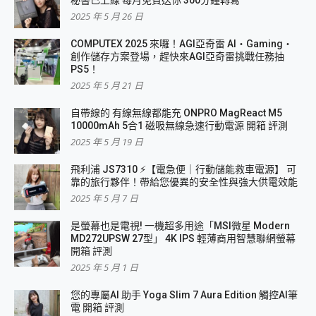
秘書已上線 每月免費送你 300分鐘轉寫
2025 年 5 月 26 日
COMPUTEX 2025 來囉！AGI亞奇雷 AI・Gaming・
創作儲存方案登場，趕快來AGI亞奇雷挑戰任務抽
PS5！
2025 年 5 月 21 日
自帶線的 有線無線都能充 ONPRO MagReact M5
10000mAh 5合1 磁吸無線急速行動電源 開箱 評測
2025 年 5 月 19 日
飛利浦 JS7310 ⚡【電急便｜行動儲能救車電源】 可
靠的旅行夥伴！帶給您優異的安全性與強大供電效能
2025 年 5 月 7 日
是螢幕也是電視! 一機超多用途「MSI微星 Modern
MD272UPSW 27型」 4K IPS 輕薄商用智慧聯網螢幕
開箱 評測
2025 年 5 月 1 日
您的專屬AI 助手 Yoga Slim 7 Aura Edition 觸控AI筆
電 開箱 評測