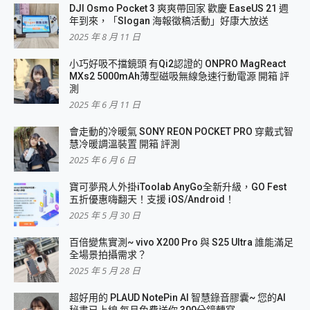
DJI Osmo Pocket 3 爽爽帶回家 歡慶 EaseUS 21 週
年到來，「Slogan 海報徵稿活動」好康大放送
2025 年 8 月 11 日
小巧好吸不擋鏡頭 有Qi2認證的 ONPRO MagReact
MXs2 5000mAh薄型磁吸無線急速行動電源 開箱 評
測
2025 年 6 月 11 日
會走動的冷暖氣 SONY REON POCKET PRO 穿戴式智
慧冷暖調溫裝置 開箱 評測
2025 年 6 月 6 日
寶可夢飛人外掛iToolab AnyGo全新升級，GO Fest
五折優惠嗨翻天！支援 iOS/Android！
2025 年 5 月 30 日
百倍變焦實測~ vivo X200 Pro 與 S25 Ultra 誰能滿足
全場景拍攝需求？
2025 年 5 月 28 日
超好用的 PLAUD NotePin AI 智慧錄音膠囊~ 您的AI