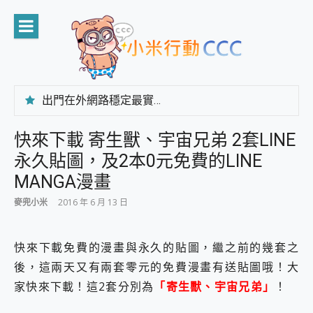
Skip
to
content
出門在外網路穩定最實在 「台灣大哥大」榮獲 4G/5G 在線率全球 NO.3 全台第一與全台六冠王實測心得，走到哪順到哪！
「AUSNAT R1 錄音卡」開箱評測~ 終結會議紀錄地獄，自動生成摘要報告，200+語言翻譯，旅遊最強搭檔。
CP 值天花板~ Bongcom BS5 足球君開箱~ 短焦投影機 3千元就能擁有！ 折扣碼在這～
快來下載 寄生獸、宇宙兄弟 2套LINE
專為 PC上的 XBOX和掌機設計的 FireCuda X1070 SSD 固態硬碟開箱 評測
永久貼圖，及2本0元免費的LINE
台灣製攝影機在這裡，100%全無線設計 SpotCam Solo Eco 太陽能防水雲端攝影機 SpotCam Solo 3 2.5K高畫質戶外攝影機 開箱 評測
電力超超超持久 MSI 微星 Prestige 14 AI+ D3MG-031TW 14吋 開箱評價，AI輕薄商務筆電 Copilot+ PC
MANGA漫畫
超懂拍、耐用 AI 街拍機~ realme 16 Pro 開箱評價~ 2 億畫素 LumaColor 影像、持久續航與 IP69K 高防護
麥兜小米
2016 年 6 月 13 日
防窺黑科技 Galaxy S26 Ultra系列保護貼怎麼選？imos AR 低反光玻璃、藍寶石鏡頭貼與軍規防摔殼完整開箱評價
AI 支付 一錶搞定大小事 Xiaomi Watch 5 開箱 評測
超驚艷 讓人一眼就愛上 LENOVO 聯想 Yoga Book 9 14吋 AI輕薄筆電 開箱 評測
快來下載免費的漫畫與永久的貼圖，繼之前的幾套之
美到讓人超想擁有 moto pad 60 系列 與 Moto | Swarovski razr 60 冰藍限定版本 開箱 評測
後，這兩天又有兩套零元的免費漫畫有送貼圖哦！大
好用的 EaseUS Partition Master 讓您輕鬆的移除與格式化有防寫保護的隨身碟或SD卡
一鍵修復模糊影片、舊照的 AI 好幫手! VideoProc Converter AI 新版全解析 × 年末優惠，一篇全看懂
家快來下載！這2套分別為
「寄生獸、宇宙兄弟」
！
小朋友才做選擇 投影機 RGB藍牙音響 氛圍情境燈 我通通都要！ Starfish 2 幻彩膠囊投影機｜結合「 智慧投影 & 煥彩流動 」的沈浸式生活新體驗