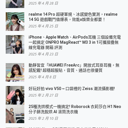
2025 年 4 月 28 日
realme 14 Pro 超硬軍規、冰感變色實測，realme
14 5G 遊戲戰鬥值爆表，效能x娛樂全都要！
2025 年 4 月 25 日
iPhone、Apple Watch、AirPods耳機 三個設備充電
一起搞定 ONPRO MagReact™ M3 3 in 1可攜摺疊無
線充電器 開箱 評測
2025 年 4 月 23 日
動靜皆宜「HUAWEI FreeArc」開放式耳掛耳機，無
感配戴! 超穩超服貼，音質、通話也很優質
2025 年 4 月 8 日
好玩好拍 vivo V50 ~ 口袋裡的 Zeiss 潮流攝影棚!
2025 年 2 月 27 日
25種洗烘模式一機搞定! Roborock 衣莉莎白 H1 Neo
分子篩洗脫烘 AI 滾筒洗衣機
2025 年 2 月 10 日