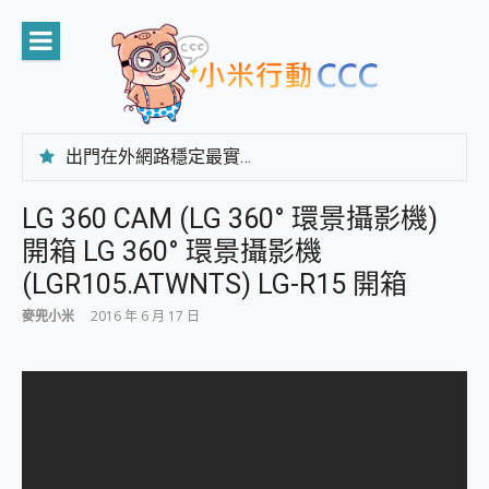
Skip
to
content
出門在外網路穩定最實在 「台灣大哥大」榮獲 4G/5G 在線率全球 NO.3 全台第一與全台六冠王實測心得，走到哪順到哪！
「AUSNAT R1 錄音卡」開箱評測~ 終結會議紀錄地獄，自動生成摘要報告，200+語言翻譯，旅遊最強搭檔。
CP 值天花板~ Bongcom BS5 足球君開箱~ 短焦投影機 3千元就能擁有！ 折扣碼在這～
LG 360 CAM (LG 360° 環景攝影機)
專為 PC上的 XBOX和掌機設計的 FireCuda X1070 SSD 固態硬碟開箱 評測
開箱 LG 360° 環景攝影機
台灣製攝影機在這裡，100%全無線設計 SpotCam Solo Eco 太陽能防水雲端攝影機 SpotCam Solo 3 2.5K高畫質戶外攝影機 開箱 評測
電力超超超持久 MSI 微星 Prestige 14 AI+ D3MG-031TW 14吋 開箱評價，AI輕薄商務筆電 Copilot+ PC
(LGR105.ATWNTS) LG-R15 開箱
超懂拍、耐用 AI 街拍機~ realme 16 Pro 開箱評價~ 2 億畫素 LumaColor 影像、持久續航與 IP69K 高防護
麥兜小米
2016 年 6 月 17 日
防窺黑科技 Galaxy S26 Ultra系列保護貼怎麼選？imos AR 低反光玻璃、藍寶石鏡頭貼與軍規防摔殼完整開箱評價
AI 支付 一錶搞定大小事 Xiaomi Watch 5 開箱 評測
超驚艷 讓人一眼就愛上 LENOVO 聯想 Yoga Book 9 14吋 AI輕薄筆電 開箱 評測
美到讓人超想擁有 moto pad 60 系列 與 Moto | Swarovski razr 60 冰藍限定版本 開箱 評測
好用的 EaseUS Partition Master 讓您輕鬆的移除與格式化有防寫保護的隨身碟或SD卡
一鍵修復模糊影片、舊照的 AI 好幫手! VideoProc Converter AI 新版全解析 × 年末優惠，一篇全看懂
小朋友才做選擇 投影機 RGB藍牙音響 氛圍情境燈 我通通都要！ Starfish 2 幻彩膠囊投影機｜結合「 智慧投影 & 煥彩流動 」的沈浸式生活新體驗