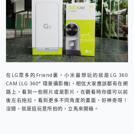
2億 APO蔡司長焦神機降臨~ vivo X200 Pro、vivo X200 就是這麼好拍
EaseUS Vocal Remover 免費線上去聲器一鍵去除人聲 人聲 音樂分離 2024 消除人聲推薦
3 個超值 MHN 飛人工具分享~~ iToolab AnyGo 魔物獵人 Now飛人 ios教學 不出門也可以到處走
Locawhere AnyTo 寶可夢飛人 AnyTo 不出門也可以飛遍全世界
小體積 40000mAh 超大容量 一次充5個設備 充好充滿 CUKTECH 酷態科 300W 微型充電站 開箱 評測
97.3% 恢復率，資料救援就是這麼簡單 EaseUS Data Recovery Wizard Free 18.0.0 業界最好的資料救援軟體
磁碟系統大風吹 有了 磁碟管理程式 EaseUS Partition Master 就是這麼簡單
全新 SONY Xperia 1 VI 開箱! 相機實測! 長焦覆蓋更遠更清晰、2日長續航、頂尖影音娛樂效能~
Xiaomi 14 Ultra 開箱 評測~ 有深度的 Leica 影像旗艦手機! 加碼小旗艦 Xiaomi 14 開箱 評測
vivo TWS 3e 真無線藍牙耳機智慧降噪升級、音質明亮溫潤，並支援雙設備連接~
MSI Claw 掌機專屬配件包 來囉 完美保護 MSI Claw A1M-026TW 電競掌機
在LG眾多的Friend裏，小米最想玩的就是LG 360
人像旗艦 vivo V30 系列 開箱 評測! 首搭蔡司光學鏡頭、攝影棚級柔光環、拍攝功能最好玩的美拍神機 vivo V30 Pro
CAM (LG 360° 環景攝影機)，相信大家應該都有在網
多個願望一次滿足 超強散熱 微星 MSI Claw A1M-026TW 電競掌機 開箱 評測
一吸完美對位 擁有超強吸力與超好用的隱磁支架 O-ONE MAG 最會吸的行動電源 開箱 評測
路上，看到一些照片或是影片，在觀看時你還可以前
OPPO 哈蘇 300mm 專業增距鏡實測：Find X9 Ultra 光學長焦隨手拍，紀錄生活就是這麼簡單
後左右拖拉，看到更多不同角度的畫面，好神奇呀！
Motorola edge 70 pro 及 moto g37 power上市，登錄在送飛利浦氣炸鍋
沒錯，就是這玩意所拍的，立馬來開箱。
近八千元的 Soundcore Liberty 5 Pro Max，有螢幕的耳機會是智商稅嗎?
ASUS Pad 全面應援 Me Time，加碼愛奇藝黃金雙周卡體驗，專案價最低 NT$0 起