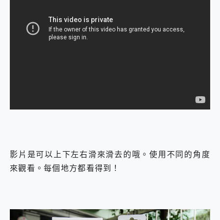
外型超吸晴~ 給您絕佳操控體驗 GravaStar Mercury K1 系列 異星機械鍵盤與 Mercury X 系列 輕量無線電競滑鼠 開箱 評測
開箱~變身「蜘蛛人」椅子軍師！MSI MPG 491CQP QD-OLED 超寬曲面電競螢幕，多工辦公、爽度滿滿的終極桌面體驗
iPhone 17 系列 有認證的防護來囉！ imos 首家導入 UL MCV 行銷宣告驗證的手機配件品牌
DJI Osmo Pocket 3 爽爽帶回家 歡慶 EaseUS 21 週年到來，「Slogan 海報徵稿活動」好康大放送
小巧好吸不擋鏡頭 有Qi2認證的 ONPRO MagReact MXs2 5000mAh薄型磁吸無線急速行動電源 開箱 評測
會走動的冷暖氣 SONY REON POCKET PRO 穿戴式智慧冷暖調溫裝置 開箱 評測
寶可夢飛人外掛iToolab AnyGo全新升級，GO Fest 五折優惠嗨翻天！支援 iOS/Android！
百倍變焦實測~ vivo X200 Pro 與 S25 Ultra 誰能滿足全場景拍攝需求？
超好用的 PLAUD NotePin AI 智慧錄音膠囊~ 您的AI 秘書已上線 每月免費送你 300分鐘轉寫
COMPUTEX 2025 來囉！AGI亞奇雷 AI・Gaming・創作儲存方案登場，趕快來AGI亞奇雷挑戰任務抽 PS5！
自帶線的 有線無線都能充 ONPRO MagReact M5 10000mAh 5合1 磁吸無線急速行動電源 開箱 評測
飛利浦 JS7310 ⚡【電急便｜行動儲能救車電源】 可靠的旅行夥伴！帶給您優異的安全性與強大供電效能
是螢幕也是電視! 一機超多用途「MSI微星 Modern MD272UPSW 27型」 4K IPS 輕薄商用智慧聯網螢幕 開箱 評測
您的專屬AI 助手 Yoga Slim 7 Aura Edition 觸控AI筆電 開箱 評測
realme 14 Pro 超硬軍規、冰感變色實測，realme 14 5G 遊戲戰鬥值爆表，效能x娛樂全都要！
影片是可以上下左右滑來滑去的哦。使用不同的角度
iPhone、Apple Watch、AirPods耳機 三個設備充電一起搞定 ONPRO MagReact™ M3 3 in 1可攜摺疊無線充電器 開箱 評測
來觀看。每個地方都看得到！
動靜皆宜「HUAWEI FreeArc」開放式耳掛耳機，無感配戴! 超穩超服貼，音質、通話也很優質
好玩好拍 vivo V50 ~ 口袋裡的 Zeiss 潮流攝影棚!
25種洗烘模式一機搞定! Roborock 衣莉莎白 H1 Neo分子篩洗脫烘 AI 滾筒洗衣機
給 MSI Claw 系列電競掌機 最完美的家 MSI Nest Docking Station 掌機專屬擴充底座 開箱 評測
B&O 精品級音響! Home+ 中嘉寬頻 SoundBox 劇院串流盒 開箱 評測