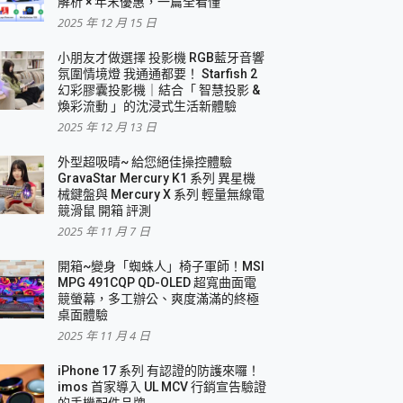
解析 × 年末優惠，一篇全看懂
2025 年 12 月 15 日
小朋友才做選擇 投影機 RGB藍牙音響
氛圍情境燈 我通通都要！ Starfish 2
幻彩膠囊投影機｜結合「 智慧投影 &
煥彩流動 」的沈浸式生活新體驗
2025 年 12 月 13 日
外型超吸晴~ 給您絕佳操控體驗
GravaStar Mercury K1 系列 異星機
械鍵盤與 Mercury X 系列 輕量無線電
競滑鼠 開箱 評測
2025 年 11 月 7 日
開箱~變身「蜘蛛人」椅子軍師！MSI
MPG 491CQP QD-OLED 超寬曲面電
競螢幕，多工辦公、爽度滿滿的終極
桌面體驗
2025 年 11 月 4 日
iPhone 17 系列 有認證的防護來囉！
imos 首家導入 UL MCV 行銷宣告驗證
的手機配件品牌