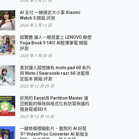
2026 年 3 月 21 日
AI 支付 一錶搞定大小事 Xiaomi
Watch 5 開箱 評測
2026 年 3 月 13 日
盛典
超驚艷 讓人一眼就愛上 LENOVO 聯想
Yoga Book 9 14吋 AI輕薄筆電 開箱
評測
2026 年 1 月 30 日
美到讓人超想擁有 moto pad 60 系列
與 Moto | Swarovski razr 60 冰藍限
定版本 開箱 評測
2025 年 12 月 29 日
好用的 EaseUS Partition Master 讓
您輕鬆的移除與格式化有防寫保護的
隨身碟或SD卡
2025 年 12 月 19 日
一鍵修復模糊影片、舊照的 AI 好幫
手! VideoProc Converter AI 新版全