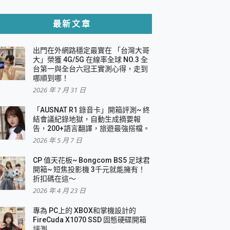
貼與軍規防摔殼完整開箱評價
最新文章
出門在外網路穩定最實在 「台灣大哥
，一篇全看懂
大」榮獲 4G/5G 在線率全球 NO.3 全
台第一與全台六冠王實測心得，走到
機｜結合「 智慧投影 & 煥彩流動 」的沈浸
哪順到哪！
2026 年 7 月 31 日
X 系列 輕量無線電競滑鼠 開箱 評測
多工辦公、爽度滿滿的終極桌面體驗
「AUSNAT R1 錄音卡」開箱評測~ 終
結會議紀錄地獄，自動生成摘要報
好康大放送
告，200+語言翻譯，旅遊最強搭檔。
動電源 開箱 評測
2026 年 5 月 7 日
CP 值天花板~ Bongcom BS5 足球君
開箱~ 短焦投影機 3千元就能擁有！
折扣碼在這～
寫
2026 年 4 月 23 日
挑戰任務抽 PS5！
 開箱 評測
專為 PC上的 XBOX和掌機設計的
與強大供電效能
FireCuda X1070 SSD 固態硬碟開箱
商用智慧聯網螢幕 開箱 評測
評測