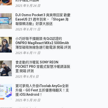
2025 年 9 月 24 日
DJI Osmo Pocket 3 爽爽帶回家 歡慶
EaseUS 21 週年到來，「Slogan 海
報徵稿活動」好康大放送
2025 年 8 月 11 日
小巧好吸不擋鏡頭 有Qi2認證的
ONPRO MagReact MXs2 5000mAh
薄型磁吸無線急速行動電源 開箱 評測
2025 年 6 月 11 日
會走動的冷暖氣 SONY REON
POCKET PRO 穿戴式智慧冷暖調溫裝
置 開箱 評測
2025 年 6 月 6 日
寶可夢飛人外掛iToolab AnyGo全新
升級，GO Fest 五折優惠嗨翻天！支
援 iOS/Android！
2025 年 5 月 30 日