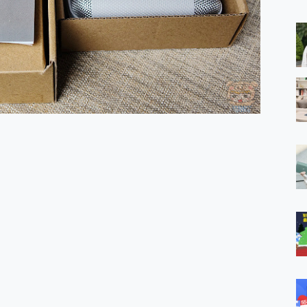
 MSI Claw A1M-026TW 電競掌機 開箱 評測
與超好用的隱磁支架 O-ONE MAG 最會吸的行動電源 開箱 評測
iberty 5 Pro Max，有螢幕的耳機會是智商稅嗎?
e Time，加碼愛奇藝黃金雙周卡體驗，專案價最低 NT$0 起
x MOLLY Limited Edition 限量版開賣，攜手味全龍進駐大巨蛋萬人
銷售亮眼，攜手《Pingu™企鵝家族》推出限量聯名周邊