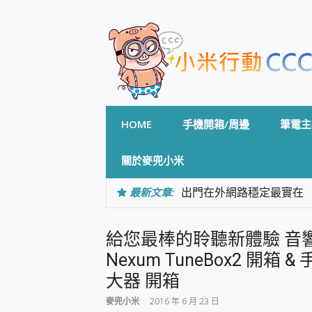
Skip
to
content
HOME
手機開箱/周邊
筆電主
關於麥兜小米
最新文章:
出門在外網路穩定最實在 「
「AUSNAT R1 錄音
CP 值天花板~ Bongco
給您最棒的聆聽新體驗 音
專為 PC上的 XBOX和掌機設計
台灣製攝影機在這裡，100%全無
Nexum TuneBox2 開箱
測
大器 開箱
電力超超超持久 MSI 微星 Pre
超懂拍、耐用 AI 街拍機~ re
麥兜小米
2016 年 6 月 23 日