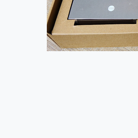
多個願望一次滿足 超強散熱 微星
一吸完美對位 擁有超強吸力
近八千元的 Soundcore L
ASUS Pad 全面應援 M
榮耀 HONOR 600 Pro 
OPPO Reno16 系列