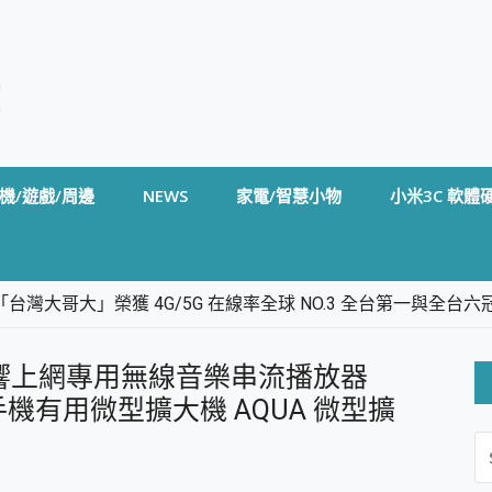
機/遊戲/周邊
NEWS
家電/智慧小物
小米3C 軟體
台灣大哥大」榮獲 4G/5G 在線率全球 NO.3 全台第一與全
卡」開箱評測~ 終結會議紀錄地獄，自動生成摘要報告，200+語言
m BS5 足球君開箱~ 短焦投影機 3千元就能擁有！ 折扣碼在這～
響上網專用無線音樂串流播放器
的 FireCuda X1070 SSD 固態硬碟開箱 評測
線設計 SpotCam Solo Eco 太陽能防水雲端攝影機 SpotCam
 & 手機有用微型擴大機 AQUA 微型擴
S
stige 14 AI+ D3MG-031TW 14吋 開箱評價，AI輕薄商務筆電 Co
FO
alme 16 Pro 開箱評價~ 2 億畫素 LumaColor 影像、持久續航與