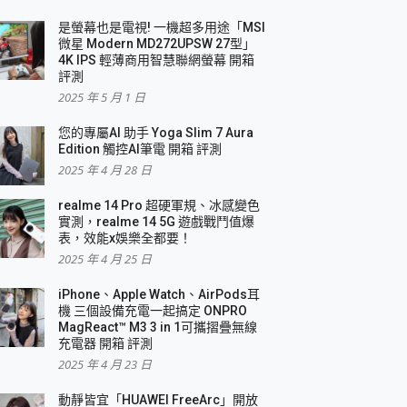
是螢幕也是電視! 一機超多用途「MSI
微星 Modern MD272UPSW 27型」
4K IPS 輕薄商用智慧聯網螢幕 開箱
評測
2025 年 5 月 1 日
您的專屬AI 助手 Yoga Slim 7 Aura
Edition 觸控AI筆電 開箱 評測
2025 年 4 月 28 日
realme 14 Pro 超硬軍規、冰感變色
實測，realme 14 5G 遊戲戰鬥值爆
表，效能x娛樂全都要！
2025 年 4 月 25 日
iPhone、Apple Watch、AirPods耳
機 三個設備充電一起搞定 ONPRO
MagReact™ M3 3 in 1可攜摺疊無線
充電器 開箱 評測
2025 年 4 月 23 日
動靜皆宜「HUAWEI FreeArc」開放