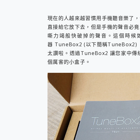
您的專屬AI 助手 Yoga Slim
realme 14 Pro 超硬
現在的人越來越習慣用手機聽音樂了，
iPhone、Apple Watc
動靜皆宜「HUAWEI Fr
直接給它放下去，但是手機的聲音必竟
好玩好拍 vivo V50 ~ 口
嘶力竭般快破掉的聲音。這個時候如
25種洗烘模式一機搞定! Rob
器 TuneBox2 (以下簡稱TuneBo
給 MSI Claw 系列電競掌機
太讚啦。透過TuneBox2 讓您家
B&O 精品級音響! Home+
2億 APO蔡司長焦神機降臨~ v
個厲害的小盒子。
EaseUS Vocal Rem
3 個超值 MHN 飛人工具分享
Locawhere AnyTo 
小體積 40000mAh 超大
97.3% 恢復率，資料救援就是這麼
磁碟系統大風吹 有了 磁碟管理程式
全新 SONY Xperia 
Xiaomi 14 Ultra 開箱
vivo TWS 3e 真
MSI Claw 掌機專屬配件包 
人像旗艦 vivo V30 系