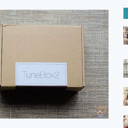
6 Ultra系列保護貼怎麼選？imos AR 低反光玻璃、藍寶石鏡頭
mi Watch 5 開箱 評測
O 聯想 Yoga Book 9 14吋 AI輕薄筆電 開箱 評測
60 系列 與 Moto | Swarovski razr 60 冰藍限定版本 開箱 評測
tion Master 讓您輕鬆的移除與格式化有防寫保護的隨身碟或SD卡
好幫手! VideoProc Converter AI 新版全解析 × 年末優惠
B藍牙音響 氛圍情境燈 我通通都要！ Starfish 2 幻彩膠囊投影
GravaStar Mercury K1 系列 異星機械鍵盤與 Mercury 
！MSI MPG 491CQP QD-OLED 超寬曲面電競螢幕，
證的防護來囉！ imos 首家導入 UL MCV 行銷宣告驗證的手機配件品牌
 爽爽帶回家 歡慶 EaseUS 21 週年到來，「Slogan 海報徵稿活動」
的 ONPRO MagReact MXs2 5000mAh薄型磁吸無線急速行
ON POCKET PRO 穿戴式智慧冷暖調溫裝置 開箱 評測
yGo全新升級，GO Fest 五折優惠嗨翻天！支援 iOS/Android！
 Pro 與 S25 Ultra 誰能滿足全場景拍攝需求？
in AI 智慧錄音膠囊~ 您的AI 秘書已上線 每月免費送你 300分鐘轉
囉！AGI亞奇雷 AI・Gaming・創作儲存方案登場，趕快來AGI亞奇雷
RO MagReact M5 10000mAh 5合1 磁吸無線急速行動電源
電急便｜行動儲能救車電源】 可靠的旅行夥伴！帶給您優異的安全性
「MSI微星 Modern MD272UPSW 27型」 4K IPS 輕薄