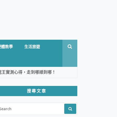
硬體教學
生活旅遊
台六冠王實測心得，走到哪順到哪！
翻譯，旅遊最強搭檔。
搜尋文章
 Solo 3 2.5K高畫質戶外攝影機 開箱 評
EARCH
pilot+ PC
R:
 IP69K 高防護