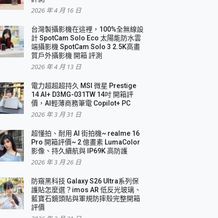
2026 年 4 月 16 日
要！
台灣製攝影機在這裡，100%全無線設
3 in 1可攜摺疊無線充電器 開箱 評測
計 SpotCam Solo Eco 太陽能防水雲
優質
端攝影機 SpotCam Solo 3 2.5K高畫
質戶外攝影機 開箱 評測
2026 年 4 月 13 日
 評測
電力超超超持久 MSI 微星 Prestige
14 AI+ D3MG-031TW 14吋 開箱評
價，AI輕薄商務筆電 Copilot+ PC
2026 年 3 月 31 日
到處走
超懂拍、耐用 AI 街拍機~ realme 16
 開箱 評測
Pro 開箱評價~ 2 億畫素 LumaColor
業界最好的資料救援軟體
影像、持久續航與 IP69K 高防護
2026 年 3 月 26 日
效能~
防窺黑科技 Galaxy S26 Ultra系列保
護貼怎麼選？imos AR 低反光玻璃、
藍寶石鏡頭貼與軍規防摔殼完整開箱
評價
機 vivo V30 Pro