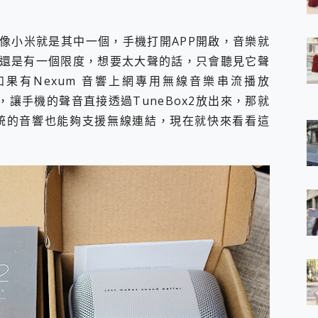
 7 Aura Edition 觸控AI筆電 開箱 評測
軍規、冰感變色實測，realme 14 5G 遊戲戰鬥值爆表，效能x娛樂全都
像小米就是其中一個，手機打開APP開啟，音樂就
h、AirPods耳機 三個設備充電一起搞定 ONPRO MagReact™ M3 
eeArc」開放式耳掛耳機，無感配戴! 超穩超服貼，音質、通話也很
還是有一個限度，想要太大聲的話，只會聽見它聲
袋裡的 Zeiss 潮流攝影棚!
果有Nexum 音響上網專用無線音樂串流播放
orock 衣莉莎白 H1 Neo分子篩洗脫烘 AI 滾筒洗衣機
x2) ，讓手機的聲音直接透過TuneBox2放出來，那就
 最完美的家 MSI Nest Docking Station 掌機專屬擴充底座 開箱
中傳統的音響也能夠支援無線連結，現在就快來看看這
 中嘉寬頻 SoundBox 劇院串流盒 開箱 評測
ivo X200 Pro、vivo X200 就是這麼好拍
over 免費線上去聲器一鍵去除人聲 人聲 音樂分離 2024 消除人聲推薦
~~ iToolab AnyGo 魔物獵人 Now飛人 ios教學 不出門也可以
寶可夢飛人 AnyTo 不出門也可以飛遍全世界
容量 一次充5個設備 充好充滿 CUKTECH 酷態科 300W 微型充電站
簡單 EaseUS Data Recovery Wizard Free 18.0.0 
 EaseUS Partition Master 就是這麼簡單
1 VI 開箱! 相機實測! 長焦覆蓋更遠更清晰、2日長續航、頂尖影音娛樂
 評測~ 有深度的 Leica 影像旗艦手機! 加碼小旗艦 Xiaomi 14 開箱 評測
無線藍牙耳機智慧降噪升級、音質明亮溫潤，並支援雙設備連接~
來囉 完美保護 MSI Claw A1M-026TW 電競掌機
列 開箱 評測! 首搭蔡司光學鏡頭、攝影棚級柔光環、拍攝功能最好玩的美拍神