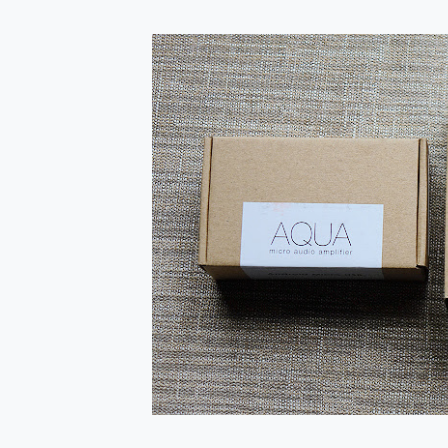
防窺黑科技 Galaxy S2
AI 支付 一錶搞定大小事 Xiao
超驚艷 讓人一眼就愛上 LENOV
美到讓人超想擁有 moto pad 
好用的 EaseUS Parti
一鍵修復模糊影片、舊照的 AI 
小朋友才做選擇 投影機 RG
式生活新體驗
外型超吸晴~ 給您絕佳操控體驗 
開箱~變身「蜘蛛人」椅子軍師
iPhone 17 系列 有認
DJI Osmo Pocket 3
小巧好吸不擋鏡頭 有Qi2認證
會走動的冷暖氣 SONY RE
寶可夢飛人外掛iToolab An
百倍變焦實測~ vivo X200
超好用的 PLAUD NoteP
COMPUTEX 2025 來
自帶線的 有線無線都能充 ONP
飛利浦 JS7310 ⚡【
是螢幕也是電視! 一機超多用途