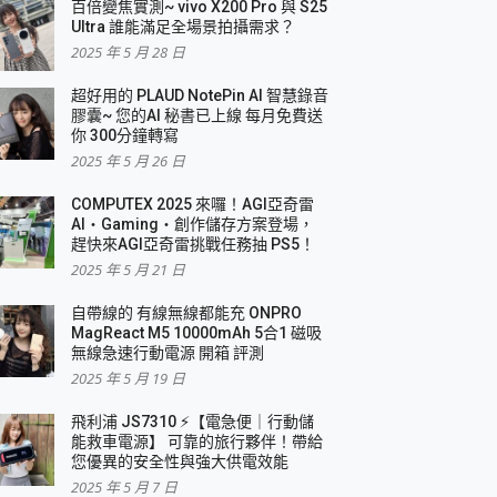
百倍變焦實測~ vivo X200 Pro 與 S25
Ultra 誰能滿足全場景拍攝需求？
2025 年 5 月 28 日
超好用的 PLAUD NotePin AI 智慧錄音
膠囊~ 您的AI 秘書已上線 每月免費送
你 300分鐘轉寫
2025 年 5 月 26 日
COMPUTEX 2025 來囉！AGI亞奇雷
AI・Gaming・創作儲存方案登場，
趕快來AGI亞奇雷挑戰任務抽 PS5！
2025 年 5 月 21 日
自帶線的 有線無線都能充 ONPRO
MagReact M5 10000mAh 5合1 磁吸
無線急速行動電源 開箱 評測
2025 年 5 月 19 日
飛利浦 JS7310 ⚡【電急便｜行動儲
能救車電源】 可靠的旅行夥伴！帶給
您優異的安全性與強大供電效能
2025 年 5 月 7 日