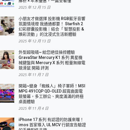
解析 × 年末優惠，一篇全看懂
2025 年 12 月 15 日
小朋友才做選擇 投影機 RGB藍牙音響
氛圍情境燈 我通通都要！ Starfish 2
幻彩膠囊投影機｜結合「 智慧投影 &
煥彩流動 」的沈浸式生活新體驗
2025 年 12 月 13 日
外型超吸晴~ 給您絕佳操控體驗
GravaStar Mercury K1 系列 異星機
械鍵盤與 Mercury X 系列 輕量無線電
競滑鼠 開箱 評測
2025 年 11 月 7 日
開箱~變身「蜘蛛人」椅子軍師！MSI
MPG 491CQP QD-OLED 超寬曲面電
競螢幕，多工辦公、爽度滿滿的終極
桌面體驗
2025 年 11 月 4 日
iPhone 17 系列 有認證的防護來囉！
imos 首家導入 UL MCV 行銷宣告驗證
的手機配件品牌