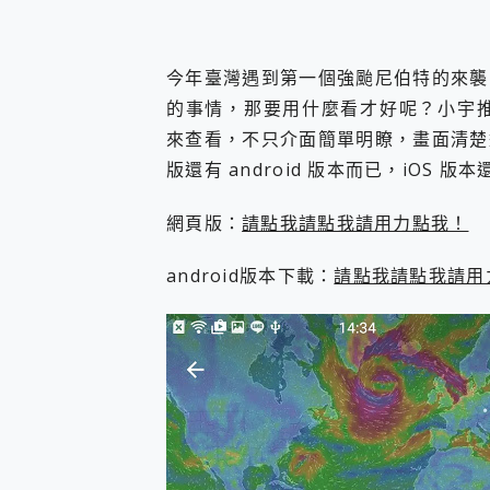
您的專屬AI 助手 Yoga Slim
realme 14 Pro 超硬
iPhone、Apple Watc
今年臺灣遇到第一個強颱尼伯特的來襲
動靜皆宜「HUAWEI Fr
的事情，那要用什麼看才好呢？小宇推薦
好玩好拍 vivo V50 ~ 口
來查看，不只介面簡單明瞭，畫面清楚
25種洗烘模式一機搞定! Rob
給 MSI Claw 系列電競掌機
版還有 android 版本而已，iOS 版
B&O 精品級音響! Home+
2億 APO蔡司長焦神機降臨~ v
網頁版：
請點我請點我請用力點我！
EaseUS Vocal Rem
3 個超值 MHN 飛人工具分享
android版本下載：
請點我請點我請用
Locawhere AnyTo 
小體積 40000mAh 超大
97.3% 恢復率，資料救援就是這麼
磁碟系統大風吹 有了 磁碟管理程式
全新 SONY Xperia 
Xiaomi 14 Ultra 開箱
vivo TWS 3e 真
MSI Claw 掌機專屬配件包 
人像旗艦 vivo V30 系