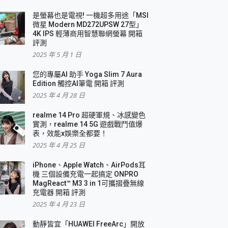
是螢幕也是電視! 一機超多用途「MSI
微星 Modern MD272UPSW 27型」
4K IPS 輕薄商用智慧聯網螢幕 開箱
評測
2025 年 5 月 1 日
您的專屬AI 助手 Yoga Slim 7 Aura
Edition 觸控AI筆電 開箱 評測
2025 年 4 月 28 日
realme 14 Pro 超硬軍規、冰感變色
實測，realme 14 5G 遊戲戰鬥值爆
表，效能x娛樂全都要！
2025 年 4 月 25 日
iPhone、Apple Watch、AirPods耳
機 三個設備充電一起搞定 ONPRO
MagReact™ M3 3 in 1可攜摺疊無線
充電器 開箱 評測
2025 年 4 月 23 日
動靜皆宜「HUAWEI FreeArc」開放