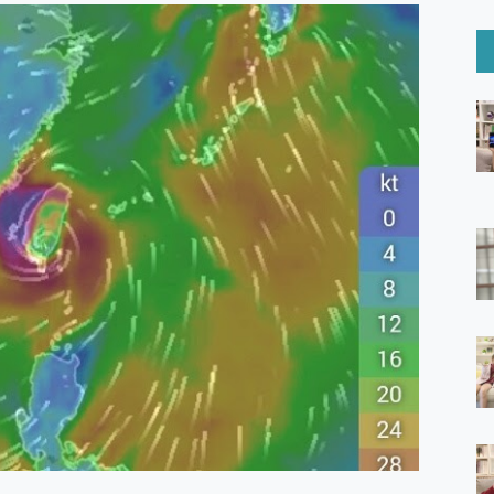
6 Ultra系列保護貼怎麼選？imos AR 低反光玻璃、藍寶石鏡頭
mi Watch 5 開箱 評測
O 聯想 Yoga Book 9 14吋 AI輕薄筆電 開箱 評測
60 系列 與 Moto | Swarovski razr 60 冰藍限定版本 開箱 評測
tion Master 讓您輕鬆的移除與格式化有防寫保護的隨身碟或SD卡
好幫手! VideoProc Converter AI 新版全解析 × 年末優惠
B藍牙音響 氛圍情境燈 我通通都要！ Starfish 2 幻彩膠囊投影
GravaStar Mercury K1 系列 異星機械鍵盤與 Mercury 
！MSI MPG 491CQP QD-OLED 超寬曲面電競螢幕，
證的防護來囉！ imos 首家導入 UL MCV 行銷宣告驗證的手機配件品牌
 爽爽帶回家 歡慶 EaseUS 21 週年到來，「Slogan 海報徵稿活動」
的 ONPRO MagReact MXs2 5000mAh薄型磁吸無線急速行
ON POCKET PRO 穿戴式智慧冷暖調溫裝置 開箱 評測
yGo全新升級，GO Fest 五折優惠嗨翻天！支援 iOS/Android！
 Pro 與 S25 Ultra 誰能滿足全場景拍攝需求？
in AI 智慧錄音膠囊~ 您的AI 秘書已上線 每月免費送你 300分鐘轉
囉！AGI亞奇雷 AI・Gaming・創作儲存方案登場，趕快來AGI亞奇雷
RO MagReact M5 10000mAh 5合1 磁吸無線急速行動電源
電急便｜行動儲能救車電源】 可靠的旅行夥伴！帶給您優異的安全性
「MSI微星 Modern MD272UPSW 27型」 4K IPS 輕薄