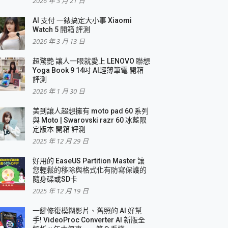
2026 年 3 月 21 日
AI 支付 一錶搞定大小事 Xiaomi
簡單
Watch 5 開箱 評測
2026 年 3 月 13 日
超驚艷 讓人一眼就愛上 LENOVO 聯想
Yoga Book 9 14吋 AI輕薄筆電 開箱
評測
2026 年 1 月 30 日
美到讓人超想擁有 moto pad 60 系列
與 Moto | Swarovski razr 60 冰藍限
定版本 開箱 評測
2025 年 12 月 29 日
好用的 EaseUS Partition Master 讓
您輕鬆的移除與格式化有防寫保護的
隨身碟或SD卡
2025 年 12 月 19 日
一鍵修復模糊影片、舊照的 AI 好幫
手! VideoProc Converter AI 新版全