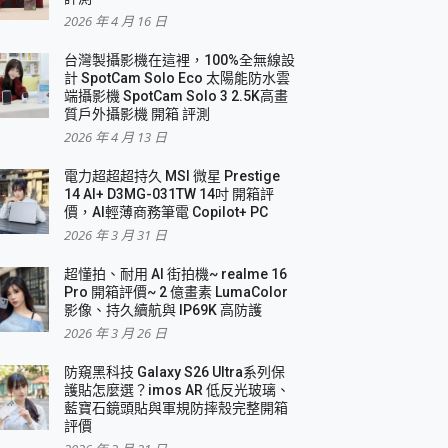
2026 年 4 月 16 日
要！
台灣製攝影機在這裡，100%全無線設
3 in 1可攜摺疊無線充電器 開箱 評測
計 SpotCam Solo Eco 太陽能防水雲
優質
端攝影機 SpotCam Solo 3 2.5K高畫
質戶外攝影機 開箱 評測
2026 年 4 月 13 日
 評測
電力超超超持久 MSI 微星 Prestige
14 AI+ D3MG-031TW 14吋 開箱評
價，AI輕薄商務筆電 Copilot+ PC
2026 年 3 月 31 日
到處走
超懂拍、耐用 AI 街拍機~ realme 16
 開箱 評測
Pro 開箱評價~ 2 億畫素 LumaColor
業界最好的資料救援軟體
影像、持久續航與 IP69K 高防護
2026 年 3 月 26 日
效能~
防窺黑科技 Galaxy S26 Ultra系列保
護貼怎麼選？imos AR 低反光玻璃、
藍寶石鏡頭貼與軍規防摔殼完整開箱
評價
機 vivo V30 Pro