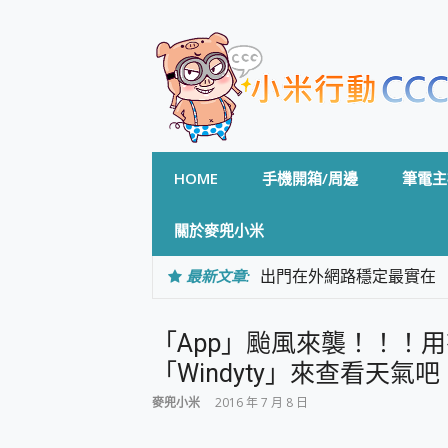
Skip
to
content
HOME
手機開箱/周邊
筆電主
關於麥兜小米
最新文章:
出門在外網路穩定最實在 「
「AUSNAT R1 錄音
CP 值天花板~ Bongco
「App」颱風來襲！！！
專為 PC上的 XBOX和掌機設計
台灣製攝影機在這裡，100%全無
「Windyty」來查看天氣吧！ f
測
麥兜小米
2016 年 7 月 8 日
電力超超超持久 MSI 微星 Pre
超懂拍、耐用 AI 街拍機~ re