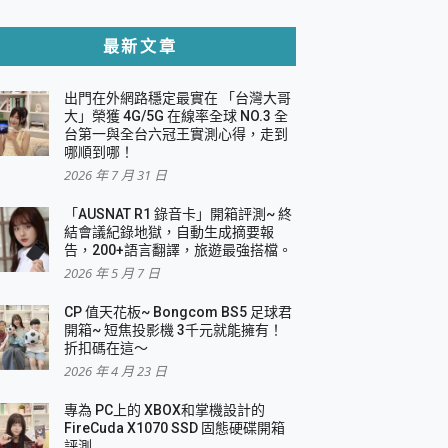
貼與軍規防摔殼完整開箱評價
最新文章
出門在外網路穩定最實在 「台灣大哥
，一篇全看懂
大」榮獲 4G/5G 在線率全球 NO.3 全
台第一與全台六冠王實測心得，走到
機｜結合「 智慧投影 & 煥彩流動 」的沈浸
哪順到哪！
2026 年 7 月 31 日
X 系列 輕量無線電競滑鼠 開箱 評測
多工辦公、爽度滿滿的終極桌面體驗
「AUSNAT R1 錄音卡」開箱評測~ 終
結會議紀錄地獄，自動生成摘要報
好康大放送
告，200+語言翻譯，旅遊最強搭檔。
動電源 開箱 評測
2026 年 5 月 7 日
CP 值天花板~ Bongcom BS5 足球君
開箱~ 短焦投影機 3千元就能擁有！
折扣碼在這～
寫
2026 年 4 月 23 日
挑戰任務抽 PS5！
 開箱 評測
專為 PC上的 XBOX和掌機設計的
與強大供電效能
FireCuda X1070 SSD 固態硬碟開箱
商用智慧聯網螢幕 開箱 評測
評測