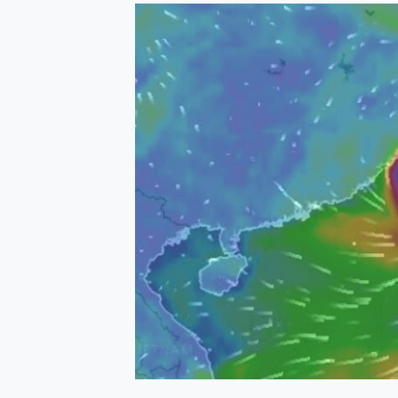
防窺黑科技 Galaxy S2
AI 支付 一錶搞定大小事 Xiao
超驚艷 讓人一眼就愛上 LENOV
美到讓人超想擁有 moto pad 
好用的 EaseUS Parti
一鍵修復模糊影片、舊照的 AI 
小朋友才做選擇 投影機 RG
式生活新體驗
外型超吸晴~ 給您絕佳操控體驗 
開箱~變身「蜘蛛人」椅子軍師
iPhone 17 系列 有認
DJI Osmo Pocket 3
小巧好吸不擋鏡頭 有Qi2認證
會走動的冷暖氣 SONY RE
寶可夢飛人外掛iToolab An
百倍變焦實測~ vivo X200
超好用的 PLAUD NoteP
COMPUTEX 2025 來
自帶線的 有線無線都能充 ONP
飛利浦 JS7310 ⚡【
是螢幕也是電視! 一機超多用途