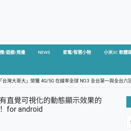
機/遊戲/周邊
NEWS
家電/智慧小物
小米3C 軟體
台灣大哥大」榮獲 4G/5G 在線率全球 NO.3 全台第一與全
卡」開箱評測~ 終結會議紀錄地獄，自動生成摘要報告，200+語言
m BS5 足球君開箱~ 短焦投影機 3千元就能擁有！ 折扣碼在這～
用有直覺可視化的動態顯示效果的
的 FireCuda X1070 SSD 固態硬碟開箱 評測
線設計 SpotCam Solo Eco 太陽能防水雲端攝影機 SpotCam
or android
S
stige 14 AI+ D3MG-031TW 14吋 開箱評價，AI輕薄商務筆電 Co
FO
alme 16 Pro 開箱評價~ 2 億畫素 LumaColor 影像、持久續航與