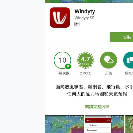
多個願望一次滿足 超強散熱 微星
一吸完美對位 擁有超強吸力
OPPO 哈蘇 300mm 專
Motorola edge 70 p
近八千元的 Soundcore L
ASUS Pad 全面應援 M