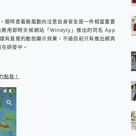
 7 Aura Edition 觸控AI筆電 開箱 評測
軍規、冰感變色實測，realme 14 5G 遊戲戰鬥值爆表，效能x娛樂全都
h、AirPods耳機 三個設備充電一起搞定 ONPRO MagReact™ M3 
，隨時查看颱風動向注意自身安全是一件相當重要
eeArc」開放式耳掛耳機，無感配戴! 超穩超服貼，音質、通話也很
用即時天候網站「Windyty」推出的同名 App
袋裡的 Zeiss 潮流攝影棚!
還有直覺的動態顯示效果，不過目前只有推出網頁
orock 衣莉莎白 H1 Neo分子篩洗脫烘 AI 滾筒洗衣機
 最完美的家 MSI Nest Docking Station 掌機專屬擴充底座 開箱
本還在研發中。
 中嘉寬頻 SoundBox 劇院串流盒 開箱 評測
ivo X200 Pro、vivo X200 就是這麼好拍
over 免費線上去聲器一鍵去除人聲 人聲 音樂分離 2024 消除人聲推薦
~~ iToolab AnyGo 魔物獵人 Now飛人 ios教學 不出門也可以
力點我！
寶可夢飛人 AnyTo 不出門也可以飛遍全世界
容量 一次充5個設備 充好充滿 CUKTECH 酷態科 300W 微型充電站
簡單 EaseUS Data Recovery Wizard Free 18.0.0 
 EaseUS Partition Master 就是這麼簡單
1 VI 開箱! 相機實測! 長焦覆蓋更遠更清晰、2日長續航、頂尖影音娛樂
 評測~ 有深度的 Leica 影像旗艦手機! 加碼小旗艦 Xiaomi 14 開箱 評測
無線藍牙耳機智慧降噪升級、音質明亮溫潤，並支援雙設備連接~
來囉 完美保護 MSI Claw A1M-026TW 電競掌機
列 開箱 評測! 首搭蔡司光學鏡頭、攝影棚級柔光環、拍攝功能最好玩的美拍神