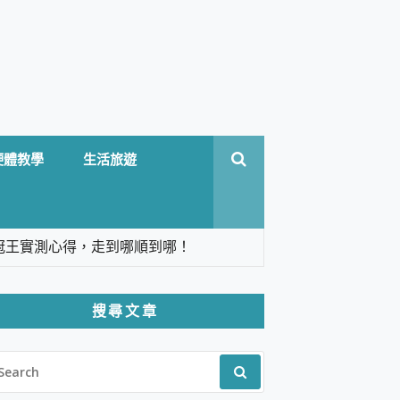
硬體教學
生活旅遊
台六冠王實測心得，走到哪順到哪！
翻譯，旅遊最強搭檔。
搜尋文章
 Solo 3 2.5K高畫質戶外攝影機 開箱 評
EARCH
pilot+ PC
R:
 IP69K 高防護