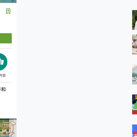
 MSI Claw A1M-026TW 電競掌機 開箱 評測
與超好用的隱磁支架 O-ONE MAG 最會吸的行動電源 開箱 評測
業增距鏡實測：Find X9 Ultra 光學長焦隨手拍，紀錄生活就是這麼
ro 及 moto g37 power上市，登錄在送飛利浦氣炸鍋
iberty 5 Pro Max，有螢幕的耳機會是智商稅嗎?
e Time，加碼愛奇藝黃金雙周卡體驗，專案價最低 NT$0 起