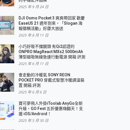
2025 年 9 月 24 日
DJI Osmo Pocket 3 爽爽帶回家 歡慶
EaseUS 21 週年到來，「Slogan 海
報徵稿活動」好康大放送
2025 年 8 月 11 日
小巧好吸不擋鏡頭 有Qi2認證的
ONPRO MagReact MXs2 5000mAh
薄型磁吸無線急速行動電源 開箱 評測
2025 年 6 月 11 日
會走動的冷暖氣 SONY REON
POCKET PRO 穿戴式智慧冷暖調溫裝
置 開箱 評測
2025 年 6 月 6 日
寶可夢飛人外掛iToolab AnyGo全新
升級，GO Fest 五折優惠嗨翻天！支
援 iOS/Android！
2025 年 5 月 30 日