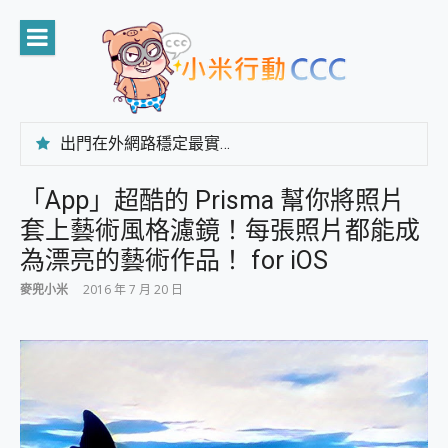
Skip
to
content
出門在外網路穩定最實在 「台灣大哥大」榮獲 4G/5G 在線率全球 NO.3 全台第一與全台六冠王實測心得，走到哪順到哪！
「AUSNAT R1 錄音卡」開箱評測~ 終結會議紀錄地獄，自動生成摘要報告，200+語言翻譯，旅遊最強搭檔。
CP 值天花板~ Bongcom BS5 足球君開箱~ 短焦投影機 3千元就能擁有！ 折扣碼在這～
「App」超酷的 Prisma 幫你將照片
專為 PC上的 XBOX和掌機設計的 FireCuda X1070 SSD 固態硬碟開箱 評測
套上藝術風格濾鏡！每張照片都能成
台灣製攝影機在這裡，100%全無線設計 SpotCam Solo Eco 太陽能防水雲端攝影機 SpotCam Solo 3 2.5K高畫質戶外攝影機 開箱 評測
電力超超超持久 MSI 微星 Prestige 14 AI+ D3MG-031TW 14吋 開箱評價，AI輕薄商務筆電 Copilot+ PC
為漂亮的藝術作品！ for iOS
超懂拍、耐用 AI 街拍機~ realme 16 Pro 開箱評價~ 2 億畫素 LumaColor 影像、持久續航與 IP69K 高防護
麥兜小米
2016 年 7 月 20 日
防窺黑科技 Galaxy S26 Ultra系列保護貼怎麼選？imos AR 低反光玻璃、藍寶石鏡頭貼與軍規防摔殼完整開箱評價
AI 支付 一錶搞定大小事 Xiaomi Watch 5 開箱 評測
超驚艷 讓人一眼就愛上 LENOVO 聯想 Yoga Book 9 14吋 AI輕薄筆電 開箱 評測
美到讓人超想擁有 moto pad 60 系列 與 Moto | Swarovski razr 60 冰藍限定版本 開箱 評測
好用的 EaseUS Partition Master 讓您輕鬆的移除與格式化有防寫保護的隨身碟或SD卡
一鍵修復模糊影片、舊照的 AI 好幫手! VideoProc Converter AI 新版全解析 × 年末優惠，一篇全看懂
小朋友才做選擇 投影機 RGB藍牙音響 氛圍情境燈 我通通都要！ Starfish 2 幻彩膠囊投影機｜結合「 智慧投影 & 煥彩流動 」的沈浸式生活新體驗