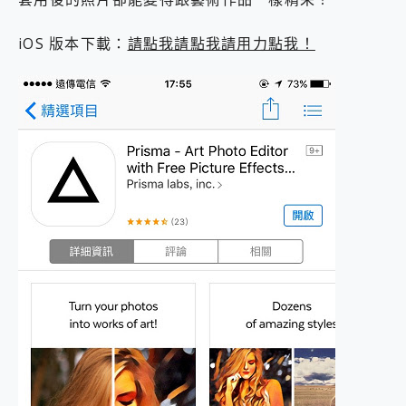
2億 APO蔡司長焦神機降臨~ vivo X200 Pro、vivo X200 就是這麼好拍
EaseUS Vocal Remover 免費線上去聲器一鍵去除人聲 人聲 音樂分離 2024 消除人聲推薦
iOS 版本下載：
請點我請點我請用力點我！
3 個超值 MHN 飛人工具分享~~ iToolab AnyGo 魔物獵人 Now飛人 ios教學 不出門也可以到處走
Locawhere AnyTo 寶可夢飛人 AnyTo 不出門也可以飛遍全世界
小體積 40000mAh 超大容量 一次充5個設備 充好充滿 CUKTECH 酷態科 300W 微型充電站 開箱 評測
97.3% 恢復率，資料救援就是這麼簡單 EaseUS Data Recovery Wizard Free 18.0.0 業界最好的資料救援軟體
磁碟系統大風吹 有了 磁碟管理程式 EaseUS Partition Master 就是這麼簡單
全新 SONY Xperia 1 VI 開箱! 相機實測! 長焦覆蓋更遠更清晰、2日長續航、頂尖影音娛樂效能~
Xiaomi 14 Ultra 開箱 評測~ 有深度的 Leica 影像旗艦手機! 加碼小旗艦 Xiaomi 14 開箱 評測
vivo TWS 3e 真無線藍牙耳機智慧降噪升級、音質明亮溫潤，並支援雙設備連接~
MSI Claw 掌機專屬配件包 來囉 完美保護 MSI Claw A1M-026TW 電競掌機
人像旗艦 vivo V30 系列 開箱 評測! 首搭蔡司光學鏡頭、攝影棚級柔光環、拍攝功能最好玩的美拍神機 vivo V30 Pro
多個願望一次滿足 超強散熱 微星 MSI Claw A1M-026TW 電競掌機 開箱 評測
一吸完美對位 擁有超強吸力與超好用的隱磁支架 O-ONE MAG 最會吸的行動電源 開箱 評測
Motorola edge 70 pro 及 moto g37 power上市，登錄在送飛利浦氣炸鍋
近八千元的 Soundcore Liberty 5 Pro Max，有螢幕的耳機會是智商稅嗎?
ASUS Pad 全面應援 Me Time，加碼愛奇藝黃金雙周卡體驗，專案價最低 NT$0 起
榮耀 HONOR 600 Pro x MOLLY Limited Edition 限量版開賣，攜手味全龍進駐大巨蛋萬人盛典