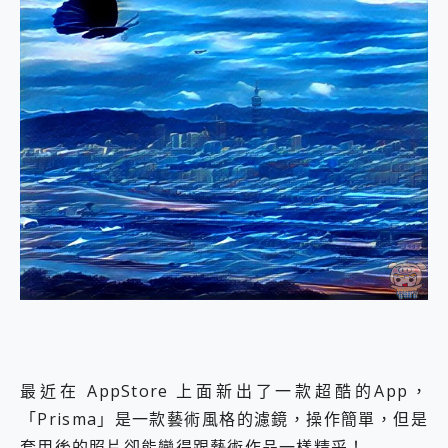
外型超吸晴~ 給您絕佳操控體驗 GravaStar Mercury K1 系列 異星機械鍵盤與 Mercury X 系列 輕量無線電競滑鼠 開箱 評測
開箱~變身「蜘蛛人」椅子軍師！MSI MPG 491CQP QD-OLED 超寬曲面電競螢幕，多工辦公、爽度滿滿的終極桌面體驗
iPhone 17 系列 有認證的防護來囉！ imos 首家導入 UL MCV 行銷宣告驗證的手機配件品牌
DJI Osmo Pocket 3 爽爽帶回家 歡慶 EaseUS 21 週年到來，「Slogan 海報徵稿活動」好康大放送
小巧好吸不擋鏡頭 有Qi2認證的 ONPRO MagReact MXs2 5000mAh薄型磁吸無線急速行動電源 開箱 評測
會走動的冷暖氣 SONY REON POCKET PRO 穿戴式智慧冷暖調溫裝置 開箱 評測
寶可夢飛人外掛iToolab AnyGo全新升級，GO Fest 五折優惠嗨翻天！支援 iOS/Android！
百倍變焦實測~ vivo X200 Pro 與 S25 Ultra 誰能滿足全場景拍攝需求？
超好用的 PLAUD NotePin AI 智慧錄音膠囊~ 您的AI 秘書已上線 每月免費送你 300分鐘轉寫
COMPUTEX 2025 來囉！AGI亞奇雷 AI・Gaming・創作儲存方案登場，趕快來AGI亞奇雷挑戰任務抽 PS5！
自帶線的 有線無線都能充 ONPRO MagReact M5 10000mAh 5合1 磁吸無線急速行動電源 開箱 評測
飛利浦 JS7310 ⚡【電急便｜行動儲能救車電源】 可靠的旅行夥伴！帶給您優異的安全性與強大供電效能
是螢幕也是電視! 一機超多用途「MSI微星 Modern MD272UPSW 27型」 4K IPS 輕薄商用智慧聯網螢幕 開箱 評測
您的專屬AI 助手 Yoga Slim 7 Aura Edition 觸控AI筆電 開箱 評測
realme 14 Pro 超硬軍規、冰感變色實測，realme 14 5G 遊戲戰鬥值爆表，效能x娛樂全都要！
iPhone、Apple Watch、AirPods耳機 三個設備充電一起搞定 ONPRO MagReact™ M3 3 in 1可攜摺疊無線充電器 開箱 評測
動靜皆宜「HUAWEI FreeArc」開放式耳掛耳機，無感配戴! 超穩超服貼，音質、通話也很優質
好玩好拍 vivo V50 ~ 口袋裡的 Zeiss 潮流攝影棚!
最近在 AppStore 上面新出了一款超酷的App，
25種洗烘模式一機搞定! Roborock 衣莉莎白 H1 Neo分子篩洗脫烘 AI 滾筒洗衣機
「Prisma」是一款藝術風格的濾鏡，操作簡單，但是
給 MSI Claw 系列電競掌機 最完美的家 MSI Nest Docking Station 掌機專屬擴充底座 開箱 評測
B&O 精品級音響! Home+ 中嘉寬頻 SoundBox 劇院串流盒 開箱 評測
套用後的照片卻能變得跟藝術作品一樣精采！