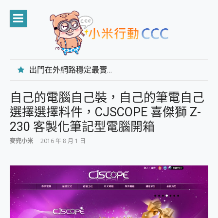
Skip
to
content
出門在外網路穩定最實在 「台灣大哥大」榮獲 4G/5G 在線率全球 NO.3 全台第一與全台六冠王實測心得，走到哪順到哪！
「AUSNAT R1 錄音卡」開箱評測~ 終結會議紀錄地獄，自動生成摘要報告，200+語言翻譯，旅遊最強搭檔。
CP 值天花板~ Bongcom BS5 足球君開箱~ 短焦投影機 3千元就能擁有！ 折扣碼在這～
自己的電腦自己裝，自己的筆電自己
專為 PC上的 XBOX和掌機設計的 FireCuda X1070 SSD 固態硬碟開箱 評測
選擇選擇料件，CJSCOPE 喜傑獅 Z-
台灣製攝影機在這裡，100%全無線設計 SpotCam Solo Eco 太陽能防水雲端攝影機 SpotCam Solo 3 2.5K高畫質戶外攝影機 開箱 評測
電力超超超持久 MSI 微星 Prestige 14 AI+ D3MG-031TW 14吋 開箱評價，AI輕薄商務筆電 Copilot+ PC
230 客製化筆記型電腦開箱
超懂拍、耐用 AI 街拍機~ realme 16 Pro 開箱評價~ 2 億畫素 LumaColor 影像、持久續航與 IP69K 高防護
麥兜小米
2016 年 8 月 1 日
防窺黑科技 Galaxy S26 Ultra系列保護貼怎麼選？imos AR 低反光玻璃、藍寶石鏡頭貼與軍規防摔殼完整開箱評價
AI 支付 一錶搞定大小事 Xiaomi Watch 5 開箱 評測
超驚艷 讓人一眼就愛上 LENOVO 聯想 Yoga Book 9 14吋 AI輕薄筆電 開箱 評測
美到讓人超想擁有 moto pad 60 系列 與 Moto | Swarovski razr 60 冰藍限定版本 開箱 評測
好用的 EaseUS Partition Master 讓您輕鬆的移除與格式化有防寫保護的隨身碟或SD卡
一鍵修復模糊影片、舊照的 AI 好幫手! VideoProc Converter AI 新版全解析 × 年末優惠，一篇全看懂
小朋友才做選擇 投影機 RGB藍牙音響 氛圍情境燈 我通通都要！ Starfish 2 幻彩膠囊投影機｜結合「 智慧投影 & 煥彩流動 」的沈浸式生活新體驗