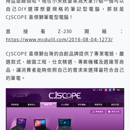
用這麼麻煩啦。現在小米就要來為大家介紹一個可以
2億 APO蔡司長焦神機降臨~ vivo X200 Pro、vivo X200 就是這麼好拍
自己DIY選擇想要規格的筆記型電腦，那就是
EaseUS Vocal Remover 免費線上去聲器一鍵去除人聲 人聲 音樂分離 2024 消除人聲推薦
CJSCOPE 喜傑獅筆電型電腦！
3 個超值 MHN 飛人工具分享~~ iToolab AnyGo 魔物獵人 Now飛人 ios教學 不出門也可以到處走
Locawhere AnyTo 寶可夢飛人 AnyTo 不出門也可以飛遍全世界
小體積 40000mAh 超大容量 一次充5個設備 充好充滿 CUKTECH 酷態科 300W 微型充電站 開箱 評測
直接看Z-230開箱：
97.3% 恢復率，資料救援就是這麼簡單 EaseUS Data Recovery Wizard Free 18.0.0 業界最好的資料救援軟體
https://www.mcdulll.com/2016-08-04-1273/
磁碟系統大風吹 有了 磁碟管理程式 EaseUS Partition Master 就是這麼簡單
全新 SONY Xperia 1 VI 開箱! 相機實測! 長焦覆蓋更遠更清晰、2日長續航、頂尖影音娛樂效能~
CJSCOPE 喜傑獅台灣的自創品牌提供了專業電競、嚴
Xiaomi 14 Ultra 開箱 評測~ 有深度的 Leica 影像旗艦手機! 加碼小旗艦 Xiaomi 14 開箱 評測
選款式、繪圖工程、仕女精選、專案機種及週邊等商
vivo TWS 3e 真無線藍牙耳機智慧降噪升級、音質明亮溫潤，並支援雙設備連接~
MSI Claw 掌機專屬配件包 來囉 完美保護 MSI Claw A1M-026TW 電競掌機
品，讓消費者能夠依照自己的需求來選擇最符合自己
人像旗艦 vivo V30 系列 開箱 評測! 首搭蔡司光學鏡頭、攝影棚級柔光環、拍攝功能最好玩的美拍神機 vivo V30 Pro
的筆電。
多個願望一次滿足 超強散熱 微星 MSI Claw A1M-026TW 電競掌機 開箱 評測
一吸完美對位 擁有超強吸力與超好用的隱磁支架 O-ONE MAG 最會吸的行動電源 開箱 評測
Motorola edge 70 pro 及 moto g37 power上市，登錄在送飛利浦氣炸鍋
近八千元的 Soundcore Liberty 5 Pro Max，有螢幕的耳機會是智商稅嗎?
ASUS Pad 全面應援 Me Time，加碼愛奇藝黃金雙周卡體驗，專案價最低 NT$0 起
榮耀 HONOR 600 Pro x MOLLY Limited Edition 限量版開賣，攜手味全龍進駐大巨蛋萬人盛典