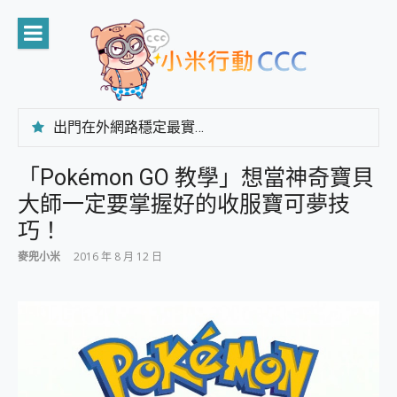
Skip
to
content
出門在外網路穩定最實在 「台灣大哥大」榮獲 4G/5G 在線率全球 NO.3 全台第一與全台六冠王實測心得，走到哪順到哪！
「AUSNAT R1 錄音卡」開箱評測~ 終結會議紀錄地獄，自動生成摘要報告，200+語言翻譯，旅遊最強搭檔。
CP 值天花板~ Bongcom BS5 足球君開箱~ 短焦投影機 3千元就能擁有！ 折扣碼在這～
「Pokémon GO 教學」想當神奇寶貝
專為 PC上的 XBOX和掌機設計的 FireCuda X1070 SSD 固態硬碟開箱 評測
大師一定要掌握好的收服寶可夢技
台灣製攝影機在這裡，100%全無線設計 SpotCam Solo Eco 太陽能防水雲端攝影機 SpotCam Solo 3 2.5K高畫質戶外攝影機 開箱 評測
電力超超超持久 MSI 微星 Prestige 14 AI+ D3MG-031TW 14吋 開箱評價，AI輕薄商務筆電 Copilot+ PC
巧！
超懂拍、耐用 AI 街拍機~ realme 16 Pro 開箱評價~ 2 億畫素 LumaColor 影像、持久續航與 IP69K 高防護
麥兜小米
2016 年 8 月 12 日
防窺黑科技 Galaxy S26 Ultra系列保護貼怎麼選？imos AR 低反光玻璃、藍寶石鏡頭貼與軍規防摔殼完整開箱評價
AI 支付 一錶搞定大小事 Xiaomi Watch 5 開箱 評測
超驚艷 讓人一眼就愛上 LENOVO 聯想 Yoga Book 9 14吋 AI輕薄筆電 開箱 評測
美到讓人超想擁有 moto pad 60 系列 與 Moto | Swarovski razr 60 冰藍限定版本 開箱 評測
好用的 EaseUS Partition Master 讓您輕鬆的移除與格式化有防寫保護的隨身碟或SD卡
一鍵修復模糊影片、舊照的 AI 好幫手! VideoProc Converter AI 新版全解析 × 年末優惠，一篇全看懂
小朋友才做選擇 投影機 RGB藍牙音響 氛圍情境燈 我通通都要！ Starfish 2 幻彩膠囊投影機｜結合「 智慧投影 & 煥彩流動 」的沈浸式生活新體驗