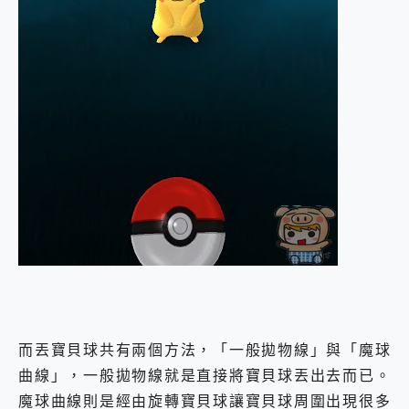
而丟寶貝球共有兩個方法，「一般拋物線」與「魔球
曲線」，一般拋物線就是直接將寶貝球丟出去而已。
魔球曲線則是經由旋轉寶貝球讓寶貝球周圍出現很多