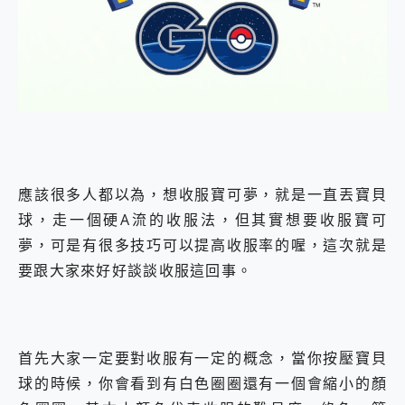
外型超吸晴~ 給您絕佳操控體驗 GravaStar Mercury K1 系列 異星機械鍵盤與 Mercury X 系列 輕量無線電競滑鼠 開箱 評測
開箱~變身「蜘蛛人」椅子軍師！MSI MPG 491CQP QD-OLED 超寬曲面電競螢幕，多工辦公、爽度滿滿的終極桌面體驗
iPhone 17 系列 有認證的防護來囉！ imos 首家導入 UL MCV 行銷宣告驗證的手機配件品牌
DJI Osmo Pocket 3 爽爽帶回家 歡慶 EaseUS 21 週年到來，「Slogan 海報徵稿活動」好康大放送
小巧好吸不擋鏡頭 有Qi2認證的 ONPRO MagReact MXs2 5000mAh薄型磁吸無線急速行動電源 開箱 評測
會走動的冷暖氣 SONY REON POCKET PRO 穿戴式智慧冷暖調溫裝置 開箱 評測
寶可夢飛人外掛iToolab AnyGo全新升級，GO Fest 五折優惠嗨翻天！支援 iOS/Android！
百倍變焦實測~ vivo X200 Pro 與 S25 Ultra 誰能滿足全場景拍攝需求？
超好用的 PLAUD NotePin AI 智慧錄音膠囊~ 您的AI 秘書已上線 每月免費送你 300分鐘轉寫
COMPUTEX 2025 來囉！AGI亞奇雷 AI・Gaming・創作儲存方案登場，趕快來AGI亞奇雷挑戰任務抽 PS5！
應該很多人都以為，想收服寶可夢，就是一直丟寶貝
自帶線的 有線無線都能充 ONPRO MagReact M5 10000mAh 5合1 磁吸無線急速行動電源 開箱 評測
球，走一個硬A流的收服法，但其實想要收服寶可
飛利浦 JS7310 ⚡【電急便｜行動儲能救車電源】 可靠的旅行夥伴！帶給您優異的安全性與強大供電效能
是螢幕也是電視! 一機超多用途「MSI微星 Modern MD272UPSW 27型」 4K IPS 輕薄商用智慧聯網螢幕 開箱 評測
夢，可是有很多技巧可以提高收服率的喔，這次就是
您的專屬AI 助手 Yoga Slim 7 Aura Edition 觸控AI筆電 開箱 評測
要跟大家來好好談談收服這回事。
realme 14 Pro 超硬軍規、冰感變色實測，realme 14 5G 遊戲戰鬥值爆表，效能x娛樂全都要！
iPhone、Apple Watch、AirPods耳機 三個設備充電一起搞定 ONPRO MagReact™ M3 3 in 1可攜摺疊無線充電器 開箱 評測
動靜皆宜「HUAWEI FreeArc」開放式耳掛耳機，無感配戴! 超穩超服貼，音質、通話也很優質
好玩好拍 vivo V50 ~ 口袋裡的 Zeiss 潮流攝影棚!
首先大家一定要對收服有一定的概念，當你按壓寶貝
25種洗烘模式一機搞定! Roborock 衣莉莎白 H1 Neo分子篩洗脫烘 AI 滾筒洗衣機
給 MSI Claw 系列電競掌機 最完美的家 MSI Nest Docking Station 掌機專屬擴充底座 開箱 評測
球的時候，你會看到有白色圈圈還有一個會縮小的顏
B&O 精品級音響! Home+ 中嘉寬頻 SoundBox 劇院串流盒 開箱 評測