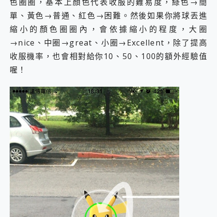
色圈圈，基本上顏色代表收服的難易度，綠色→簡
2億 APO蔡司長焦神機降臨~ vivo X200 Pro、vivo X200 就是這麼好拍
單、黃色→普通、紅色→困難。然後如果你將球丟進
EaseUS Vocal Remover 免費線上去聲器一鍵去除人聲 人聲 音樂分離 2024 消除人聲推薦
縮小的顏色圈圈內，會依據縮小的程度，大圈
3 個超值 MHN 飛人工具分享~~ iToolab AnyGo 魔物獵人 Now飛人 ios教學 不出門也可以到處走
Locawhere AnyTo 寶可夢飛人 AnyTo 不出門也可以飛遍全世界
→nice、中圈→great、小圈→Excellent，除了提高
小體積 40000mAh 超大容量 一次充5個設備 充好充滿 CUKTECH 酷態科 300W 微型充電站 開箱 評測
收服機率，也會相對給你10、50、100的額外經驗值
97.3% 恢復率，資料救援就是這麼簡單 EaseUS Data Recovery Wizard Free 18.0.0 業界最好的資料救援軟體
喔！
磁碟系統大風吹 有了 磁碟管理程式 EaseUS Partition Master 就是這麼簡單
全新 SONY Xperia 1 VI 開箱! 相機實測! 長焦覆蓋更遠更清晰、2日長續航、頂尖影音娛樂效能~
Xiaomi 14 Ultra 開箱 評測~ 有深度的 Leica 影像旗艦手機! 加碼小旗艦 Xiaomi 14 開箱 評測
vivo TWS 3e 真無線藍牙耳機智慧降噪升級、音質明亮溫潤，並支援雙設備連接~
MSI Claw 掌機專屬配件包 來囉 完美保護 MSI Claw A1M-026TW 電競掌機
人像旗艦 vivo V30 系列 開箱 評測! 首搭蔡司光學鏡頭、攝影棚級柔光環、拍攝功能最好玩的美拍神機 vivo V30 Pro
多個願望一次滿足 超強散熱 微星 MSI Claw A1M-026TW 電競掌機 開箱 評測
一吸完美對位 擁有超強吸力與超好用的隱磁支架 O-ONE MAG 最會吸的行動電源 開箱 評測
OPPO 哈蘇 300mm 專業增距鏡實測：Find X9 Ultra 光學長焦隨手拍，紀錄生活就是這麼簡單
Motorola edge 70 pro 及 moto g37 power上市，登錄在送飛利浦氣炸鍋
近八千元的 Soundcore Liberty 5 Pro Max，有螢幕的耳機會是智商稅嗎?
ASUS Pad 全面應援 Me Time，加碼愛奇藝黃金雙周卡體驗，專案價最低 NT$0 起