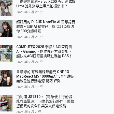
百倍變焦實測~ vivo X200 Pro 與 S25
Ultra 誰能滿足全場景拍攝需求？
2025 年 5 月 28 日
超好用的 PLAUD NotePin AI 智慧錄音
膠囊~ 您的AI 秘書已上線 每月免費送
你 300分鐘轉寫
2025 年 5 月 26 日
COMPUTEX 2025 來囉！AGI亞奇雷
AI・Gaming・創作儲存方案登場，
趕快來AGI亞奇雷挑戰任務抽 PS5！
2025 年 5 月 21 日
自帶線的 有線無線都能充 ONPRO
MagReact M5 10000mAh 5合1 磁吸
無線急速行動電源 開箱 評測
2025 年 5 月 19 日
飛利浦 JS7310 ⚡【電急便｜行動儲
能救車電源】 可靠的旅行夥伴！帶給
您優異的安全性與強大供電效能
2025 年 5 月 7 日