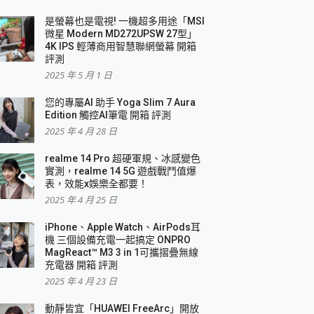
是螢幕也是電視! 一機超多用途「MSI
微星 Modern MD272UPSW 27型」
4K IPS 輕薄商用智慧聯網螢幕 開箱
評測
2025 年 5 月 1 日
您的專屬AI 助手 Yoga Slim 7 Aura
Edition 觸控AI筆電 開箱 評測
2025 年 4 月 28 日
realme 14 Pro 超硬軍規、冰感變色
實測，realme 14 5G 遊戲戰鬥值爆
表，效能x娛樂全都要！
2025 年 4 月 25 日
iPhone、Apple Watch、AirPods耳
機 三個設備充電一起搞定 ONPRO
MagReact™ M3 3 in 1可攜摺疊無線
充電器 開箱 評測
2025 年 4 月 23 日
動靜皆宜「HUAWEI FreeArc」開放