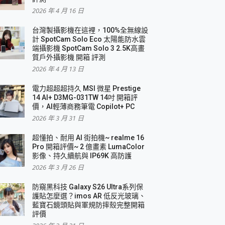
2026 年 4 月 16 日
要！
台灣製攝影機在這裡，100%全無線設
3 in 1可攜摺疊無線充電器 開箱 評測
計 SpotCam Solo Eco 太陽能防水雲
優質
端攝影機 SpotCam Solo 3 2.5K高畫
質戶外攝影機 開箱 評測
2026 年 4 月 13 日
 評測
電力超超超持久 MSI 微星 Prestige
14 AI+ D3MG-031TW 14吋 開箱評
價，AI輕薄商務筆電 Copilot+ PC
2026 年 3 月 31 日
到處走
超懂拍、耐用 AI 街拍機~ realme 16
 開箱 評測
Pro 開箱評價~ 2 億畫素 LumaColor
業界最好的資料救援軟體
影像、持久續航與 IP69K 高防護
2026 年 3 月 26 日
效能~
防窺黑科技 Galaxy S26 Ultra系列保
護貼怎麼選？imos AR 低反光玻璃、
藍寶石鏡頭貼與軍規防摔殼完整開箱
評價
機 vivo V30 Pro