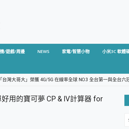
機/遊戲/周邊
NEWS
家電/智慧小物
小米3C 軟體
台灣大哥大」榮獲 4G/5G 在線率全球 NO.3 全台第一與全
卡」開箱評測~ 終結會議紀錄地獄，自動生成摘要報告，200+語言
m BS5 足球君開箱~ 短焦投影機 3千元就能擁有！ 折扣碼在這～
好用的寶可夢 CP & IV計算器 for
的 FireCuda X1070 SSD 固態硬碟開箱 評測
線設計 SpotCam Solo Eco 太陽能防水雲端攝影機 SpotCam
S
stige 14 AI+ D3MG-031TW 14吋 開箱評價，AI輕薄商務筆電 Co
FO
alme 16 Pro 開箱評價~ 2 億畫素 LumaColor 影像、持久續航與