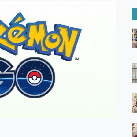
6 Ultra系列保護貼怎麼選？imos AR 低反光玻璃、藍寶石鏡頭
mi Watch 5 開箱 評測
O 聯想 Yoga Book 9 14吋 AI輕薄筆電 開箱 評測
60 系列 與 Moto | Swarovski razr 60 冰藍限定版本 開箱 評測
tion Master 讓您輕鬆的移除與格式化有防寫保護的隨身碟或SD卡
好幫手! VideoProc Converter AI 新版全解析 × 年末優惠
B藍牙音響 氛圍情境燈 我通通都要！ Starfish 2 幻彩膠囊投影
GravaStar Mercury K1 系列 異星機械鍵盤與 Mercury 
！MSI MPG 491CQP QD-OLED 超寬曲面電競螢幕，
證的防護來囉！ imos 首家導入 UL MCV 行銷宣告驗證的手機配件品牌
 爽爽帶回家 歡慶 EaseUS 21 週年到來，「Slogan 海報徵稿活動」
的 ONPRO MagReact MXs2 5000mAh薄型磁吸無線急速行
ON POCKET PRO 穿戴式智慧冷暖調溫裝置 開箱 評測
yGo全新升級，GO Fest 五折優惠嗨翻天！支援 iOS/Android！
 Pro 與 S25 Ultra 誰能滿足全場景拍攝需求？
in AI 智慧錄音膠囊~ 您的AI 秘書已上線 每月免費送你 300分鐘轉
囉！AGI亞奇雷 AI・Gaming・創作儲存方案登場，趕快來AGI亞奇雷
RO MagReact M5 10000mAh 5合1 磁吸無線急速行動電源
電急便｜行動儲能救車電源】 可靠的旅行夥伴！帶給您優異的安全性
「MSI微星 Modern MD272UPSW 27型」 4K IPS 輕薄