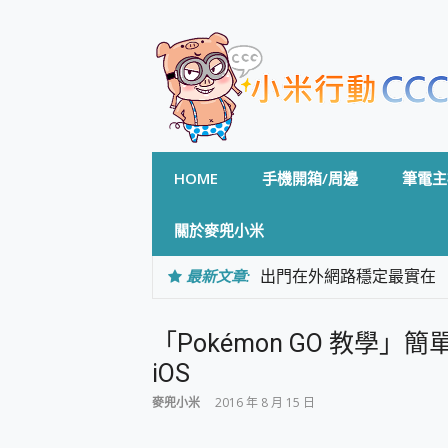
Skip
to
content
HOME
手機開箱/周邊
筆電主
關於麥兜小米
最新文章:
出門在外網路穩定最實在 「
「AUSNAT R1 錄音
CP 值天花板~ Bongco
「Pokémon GO 教學」簡單
專為 PC上的 XBOX和掌機設計
台灣製攝影機在這裡，100%全無
iOS
測
麥兜小米
2016 年 8 月 15 日
電力超超超持久 MSI 微星 Pre
超懂拍、耐用 AI 街拍機~ re