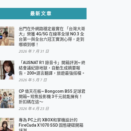
貼與軍規防摔殼完整開箱評價
最新文章
出門在外網路穩定最實在 「台灣大哥
，一篇全看懂
大」榮獲 4G/5G 在線率全球 NO.3 全
台第一與全台六冠王實測心得，走到
機｜結合「 智慧投影 & 煥彩流動 」的沈浸
哪順到哪！
2026 年 7 月 31 日
X 系列 輕量無線電競滑鼠 開箱 評測
多工辦公、爽度滿滿的終極桌面體驗
「AUSNAT R1 錄音卡」開箱評測~ 終
結會議紀錄地獄，自動生成摘要報
好康大放送
告，200+語言翻譯，旅遊最強搭檔。
動電源 開箱 評測
2026 年 5 月 7 日
CP 值天花板~ Bongcom BS5 足球君
開箱~ 短焦投影機 3千元就能擁有！
折扣碼在這～
寫
2026 年 4 月 23 日
挑戰任務抽 PS5！
 開箱 評測
專為 PC上的 XBOX和掌機設計的
與強大供電效能
FireCuda X1070 SSD 固態硬碟開箱
商用智慧聯網螢幕 開箱 評測
評測