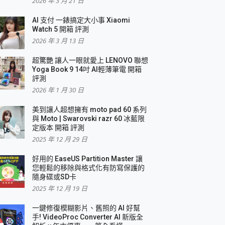
2026 年 3 月 21 日
AI 支付 一錶搞定大小事 Xiaomi
簡單
Watch 5 開箱 評測
2026 年 3 月 13 日
超驚艷 讓人一眼就愛上 LENOVO 聯想
Yoga Book 9 14吋 AI輕薄筆電 開箱
評測
2026 年 1 月 30 日
美到讓人超想擁有 moto pad 60 系列
與 Moto | Swarovski razr 60 冰藍限
定版本 開箱 評測
2025 年 12 月 29 日
好用的 EaseUS Partition Master 讓
您輕鬆的移除與格式化有防寫保護的
隨身碟或SD卡
2025 年 12 月 19 日
一鍵修復模糊影片、舊照的 AI 好幫
手! VideoProc Converter AI 新版全