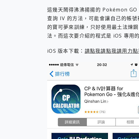
您的專屬AI 助手 Yoga Slim
這幾天鬧得沸沸揚揚的 Pokémon 
realme 14 Pro 超硬
查詢 IV 的方法，可能會讓自己的
iPhone、Apple Watc
動靜皆宜「HUAWEI Fr
的寶可夢來訓練，只好使用最土法煉鋼
好玩好拍 vivo V50 ~ 口
法。而這次要介紹的程式是 iOS 專用的 
25種洗烘模式一機搞定! Rob
給 MSI Claw 系列電競掌機
iOS 版本下載：
請點我請點我請用力點
B&O 精品級音響! Home+
2億 APO蔡司長焦神機降臨~ v
EaseUS Vocal Rem
3 個超值 MHN 飛人工具分享
Locawhere AnyTo 
小體積 40000mAh 超大
97.3% 恢復率，資料救援就是這麼
磁碟系統大風吹 有了 磁碟管理程式
全新 SONY Xperia 
Xiaomi 14 Ultra 開箱
vivo TWS 3e 真
MSI Claw 掌機專屬配件包 
人像旗艦 vivo V30 系