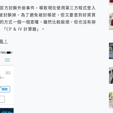
 7 Aura Edition 觸控AI筆電 開箱 評測
GO 官方封鎖外掛事件，導致現在使用第三方程式登入
軍規、冰感變色實測，realme 14 5G 遊戲戰鬥值爆表，效能x娛樂全都
帳號被封鎖掉，為了避免被封帳號，但又要查到好資質
h、AirPods耳機 三個設備充電一起搞定 ONPRO MagReact™ M3 
eeArc」開放式耳掛耳機，無感配戴! 超穩超服貼，音質、通話也很
的方式一個一個查囉，雖然比較麻煩，但也沒有辦
袋裡的 Zeiss 潮流攝影棚!
「CP & IV 計算器」。
orock 衣莉莎白 H1 Neo分子篩洗脫烘 AI 滾筒洗衣機
 最完美的家 MSI Nest Docking Station 掌機專屬擴充底座 開箱
我！
 中嘉寬頻 SoundBox 劇院串流盒 開箱 評測
ivo X200 Pro、vivo X200 就是這麼好拍
over 免費線上去聲器一鍵去除人聲 人聲 音樂分離 2024 消除人聲推薦
~~ iToolab AnyGo 魔物獵人 Now飛人 ios教學 不出門也可以
寶可夢飛人 AnyTo 不出門也可以飛遍全世界
容量 一次充5個設備 充好充滿 CUKTECH 酷態科 300W 微型充電站
簡單 EaseUS Data Recovery Wizard Free 18.0.0 
 EaseUS Partition Master 就是這麼簡單
1 VI 開箱! 相機實測! 長焦覆蓋更遠更清晰、2日長續航、頂尖影音娛樂
 評測~ 有深度的 Leica 影像旗艦手機! 加碼小旗艦 Xiaomi 14 開箱 評測
無線藍牙耳機智慧降噪升級、音質明亮溫潤，並支援雙設備連接~
來囉 完美保護 MSI Claw A1M-026TW 電競掌機
列 開箱 評測! 首搭蔡司光學鏡頭、攝影棚級柔光環、拍攝功能最好玩的美拍神