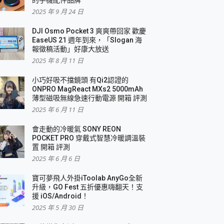
2025 年 9 月 24 日
DJI Osmo Pocket 3 爽爽帶回家 歡慶
EaseUS 21 週年到來，「Slogan 海
報徵稿活動」好康大放送
2025 年 8 月 11 日
小巧好吸不擋鏡頭 有Qi2認證的
ONPRO MagReact MXs2 5000mAh
薄型磁吸無線急速行動電源 開箱 評測
2025 年 6 月 11 日
會走動的冷暖氣 SONY REON
POCKET PRO 穿戴式智慧冷暖調溫裝
置 開箱 評測
2025 年 6 月 6 日
寶可夢飛人外掛iToolab AnyGo全新
升級，GO Fest 五折優惠嗨翻天！支
援 iOS/Android！
2025 年 5 月 30 日