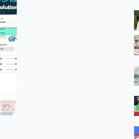
 MSI Claw A1M-026TW 電競掌機 開箱 評測
與超好用的隱磁支架 O-ONE MAG 最會吸的行動電源 開箱 評測
業增距鏡實測：Find X9 Ultra 光學長焦隨手拍，紀錄生活就是這麼
ro 及 moto g37 power上市，登錄在送飛利浦氣炸鍋
iberty 5 Pro Max，有螢幕的耳機會是智商稅嗎?
e Time，加碼愛奇藝黃金雙周卡體驗，專案價最低 NT$0 起