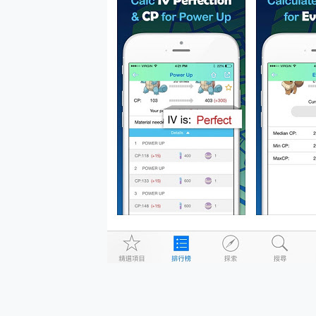
多個願望一次滿足 超強散熱 微星
一吸完美對位 擁有超強吸力
OPPO 哈蘇 300mm 專
Motorola edge 70 p
近八千元的 Soundcore L
ASUS Pad 全面應援 M