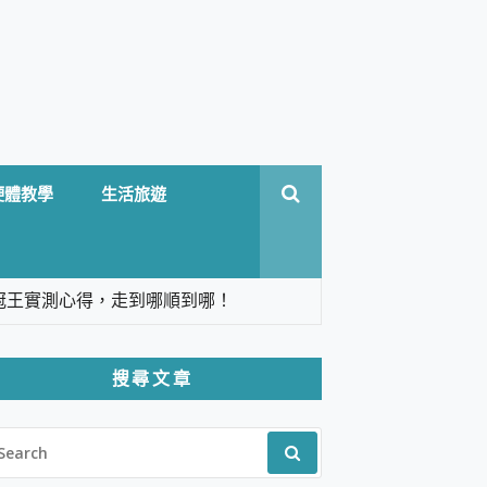
硬體教學
生活旅遊
台六冠王實測心得，走到哪順到哪！
翻譯，旅遊最強搭檔。
搜尋文章
 Solo 3 2.5K高畫質戶外攝影機 開箱 評
EARCH
pilot+ PC
R:
 IP69K 高防護