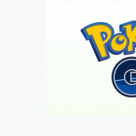
防窺黑科技 Galaxy S2
AI 支付 一錶搞定大小事 Xiao
超驚艷 讓人一眼就愛上 LENOV
美到讓人超想擁有 moto pad 
好用的 EaseUS Parti
一鍵修復模糊影片、舊照的 AI 
小朋友才做選擇 投影機 RG
式生活新體驗
外型超吸晴~ 給您絕佳操控體驗 
開箱~變身「蜘蛛人」椅子軍師
iPhone 17 系列 有認
DJI Osmo Pocket 3
小巧好吸不擋鏡頭 有Qi2認證
會走動的冷暖氣 SONY RE
寶可夢飛人外掛iToolab An
百倍變焦實測~ vivo X200
超好用的 PLAUD NoteP
COMPUTEX 2025 來
自帶線的 有線無線都能充 ONP
飛利浦 JS7310 ⚡【
是螢幕也是電視! 一機超多用途