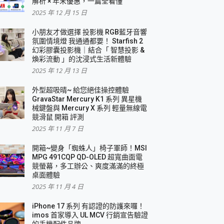
解析 × 年末優惠，一篇全看懂
2025 年 12 月 15 日
小朋友才做選擇 投影機 RGB藍牙音響
氛圍情境燈 我通通都要！ Starfish 2
幻彩膠囊投影機｜結合「 智慧投影 &
煥彩流動 」的沈浸式生活新體驗
2025 年 12 月 13 日
外型超吸晴~ 給您絕佳操控體驗
GravaStar Mercury K1 系列 異星機
械鍵盤與 Mercury X 系列 輕量無線電
競滑鼠 開箱 評測
2025 年 11 月 7 日
開箱~變身「蜘蛛人」椅子軍師！MSI
MPG 491CQP QD-OLED 超寬曲面電
競螢幕，多工辦公、爽度滿滿的終極
桌面體驗
2025 年 11 月 4 日
iPhone 17 系列 有認證的防護來囉！
imos 首家導入 UL MCV 行銷宣告驗證
的手機配件品牌