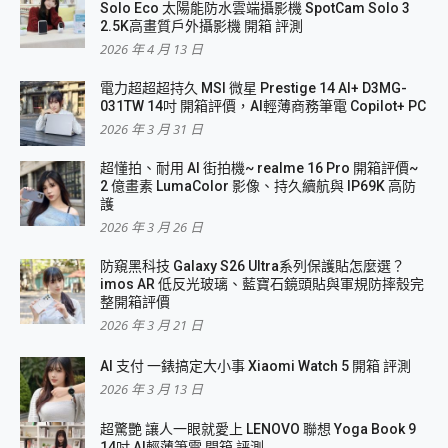
Solo Eco 太陽能防水雲端攝影機 SpotCam Solo 3
2.5K高畫質戶外攝影機 開箱 評測
2026 年 4 月 13 日
電力超超超持久 MSI 微星 Prestige 14 AI+ D3MG-
031TW 14吋 開箱評價，AI輕薄商務筆電 Copilot+ PC
2026 年 3 月 31 日
超懂拍、耐用 AI 街拍機~ realme 16 Pro 開箱評價~
2 億畫素 LumaColor 影像、持久續航與 IP69K 高防
護
2026 年 3 月 26 日
防窺黑科技 Galaxy S26 Ultra系列保護貼怎麼選？
imos AR 低反光玻璃、藍寶石鏡頭貼與軍規防摔殼完
整開箱評價
2026 年 3 月 21 日
AI 支付 一錶搞定大小事 Xiaomi Watch 5 開箱 評測
2026 年 3 月 13 日
超驚艷 讓人一眼就愛上 LENOVO 聯想 Yoga Book 9
14吋 AI輕薄筆電 開箱 評測