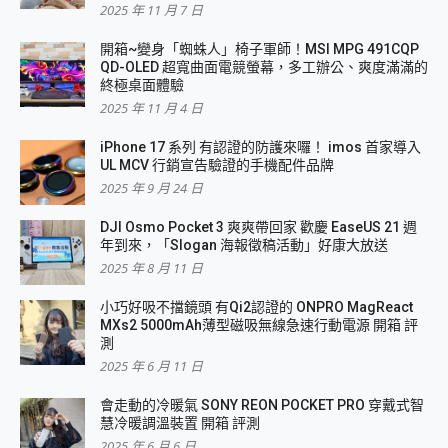
2025 年 11 月 7 日
開箱~變身「蜘蛛人」椅子軍師！MSI MPG 491CQP
QD-OLED 超寬曲面電競螢幕，多工辦公、爽度滿滿的
終極桌面體驗
2025 年 11 月 4 日
iPhone 17 系列 有認證的防護來囉！ imos 首家導入
UL MCV 行銷宣告驗證的手機配件品牌
2025 年 9 月 24 日
DJI Osmo Pocket 3 爽爽帶回家 歡慶 EaseUS 21 週
年到來，「Slogan 海報徵稿活動」好康大放送
2025 年 8 月 11 日
小巧好吸不擋鏡頭 有Qi2認證的 ONPRO MagReact
MXs2 5000mAh薄型磁吸無線急速行動電源 開箱 評
測
2025 年 6 月 11 日
會走動的冷暖氣 SONY REON POCKET PRO 穿戴式智
慧冷暖調溫裝置 開箱 評測
2025 年 6 月 6 日