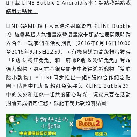
外型超吸晴~ 給您絕佳操控體驗 GravaStar Mercury K1 系列 異星機械鍵盤與 Mercury X 系列 輕量無線電競滑鼠 開箱 評測
下載 LINE Bubble 2 Android版本：
請點我請點我
開箱~變身「蜘蛛人」椅子軍師！MSI MPG 491CQP QD-OLED 超寬曲面電競螢幕，多工辦公、爽度滿滿的終極桌面體驗
請用力點我！
iPhone 17 系列 有認證的防護來囉！ imos 首家導入 UL MCV 行銷宣告驗證的手機配件品牌
DJI Osmo Pocket 3 爽爽帶回家 歡慶 EaseUS 21 週年到來，「Slogan 海報徵稿活動」好康大放送
LINE GAME 旗下人氣泡泡射擊遊戲《LINE Bubble
小巧好吸不擋鏡頭 有Qi2認證的 ONPRO MagReact MXs2 5000mAh薄型磁吸無線急速行動電源 開箱 評測
2》遊戲與超人氣插畫家暨漫畫家卡娜赫拉展開限時跨
會走動的冷暖氣 SONY REON POCKET PRO 穿戴式智慧冷暖調溫裝置 開箱 評測
寶可夢飛人外掛iToolab AnyGo全新升級，GO Fest 五折優惠嗨翻天！支援 iOS/Android！
界合作，玩家們在活動期間（2016年8月16日10:00
百倍變焦實測~ vivo X200 Pro 與 S25 Ultra 誰能滿足全場景拍攝需求？
至2016年9月5日22:59），有機會透過高級扭蛋獲得
超好用的 PLAUD NotePin AI 智慧錄音膠囊~ 您的AI 秘書已上線 每月免費送你 300分鐘轉寫
「P助 & 粉紅兔兔」和「廚師P助 & 粉紅兔兔」等超
COMPUTEX 2025 來囉！AGI亞奇雷 AI・Gaming・創作儲存方案登場，趕快來AGI亞奇雷挑戰任務抽 PS5！
自帶線的 有線無線都能充 ONPRO MagReact M5 10000mAh 5合1 磁吸無線急速行動電源 開箱 評測
強力寵物，還可在金銀島關卡中獲得遊戲寵物「雙胞
飛利浦 JS7310 ⚡【電急便｜行動儲能救車電源】 可靠的旅行夥伴！帶給您優異的安全性與強大供電效能
胎小動物」。LINE同步推出一組8張的合作紀念貼
是螢幕也是電視! 一機超多用途「MSI微星 Modern MD272UPSW 27型」 4K IPS 輕薄商用智慧聯網螢幕 開箱 評測
圖，貼圖中P助 & 粉紅兔兔將與《LINE Bubble2》
您的專屬AI 助手 Yoga Slim 7 Aura Edition 觸控AI筆電 開箱 評測
中的兔兔和紅龍一起共度開心時光！玩家只要在活動
realme 14 Pro 超硬軍規、冰感變色實測，realme 14 5G 遊戲戰鬥值爆表，效能x娛樂全都要！
iPhone、Apple Watch、AirPods耳機 三個設備充電一起搞定 ONPRO MagReact™ M3 3 in 1可攜摺疊無線充電器 開箱 評測
期前完成指定任務，就能下載此款超萌貼圖！
動靜皆宜「HUAWEI FreeArc」開放式耳掛耳機，無感配戴! 超穩超服貼，音質、通話也很優質
好玩好拍 vivo V50 ~ 口袋裡的 Zeiss 潮流攝影棚!
25種洗烘模式一機搞定! Roborock 衣莉莎白 H1 Neo分子篩洗脫烘 AI 滾筒洗衣機
給 MSI Claw 系列電競掌機 最完美的家 MSI Nest Docking Station 掌機專屬擴充底座 開箱 評測
B&O 精品級音響! Home+ 中嘉寬頻 SoundBox 劇院串流盒 開箱 評測