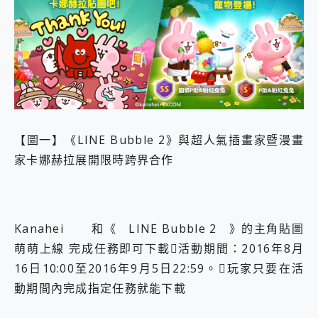
2億 APO蔡司長焦神機降臨~ vivo X200 Pro、vivo X200 就是這麼好拍
EaseUS Vocal Remover 免費線上去聲器一鍵去除人聲 人聲 音樂分離 2024 消除人聲推薦
3 個超值 MHN 飛人工具分享~~ iToolab AnyGo 魔物獵人 Now飛人 ios教學 不出門也可以到處走
Locawhere AnyTo 寶可夢飛人 AnyTo 不出門也可以飛遍全世界
小體積 40000mAh 超大容量 一次充5個設備 充好充滿 CUKTECH 酷態科 300W 微型充電站 開箱 評測
97.3% 恢復率，資料救援就是這麼簡單 EaseUS Data Recovery Wizard Free 18.0.0 業界最好的資料救援軟體
磁碟系統大風吹 有了 磁碟管理程式 EaseUS Partition Master 就是這麼簡單
全新 SONY Xperia 1 VI 開箱! 相機實測! 長焦覆蓋更遠更清晰、2日長續航、頂尖影音娛樂效能~
Xiaomi 14 Ultra 開箱 評測~ 有深度的 Leica 影像旗艦手機! 加碼小旗艦 Xiaomi 14 開箱 評測
【圖一】《LINE Bubble 2》與超人氣插畫家暨漫畫
vivo TWS 3e 真無線藍牙耳機智慧降噪升級、音質明亮溫潤，並支援雙設備連接~
家卡娜赫拉展開限時跨界合作
MSI Claw 掌機專屬配件包 來囉 完美保護 MSI Claw A1M-026TW 電競掌機
人像旗艦 vivo V30 系列 開箱 評測! 首搭蔡司光學鏡頭、攝影棚級柔光環、拍攝功能最好玩的美拍神機 vivo V30 Pro
多個願望一次滿足 超強散熱 微星 MSI Claw A1M-026TW 電競掌機 開箱 評測
一吸完美對位 擁有超強吸力與超好用的隱磁支架 O-ONE MAG 最會吸的行動電源 開箱 評測
Kanahei 和《 LINE Bubble 2 》的主角貼圖
OPPO 哈蘇 300mm 專業增距鏡實測：Find X9 Ultra 光學長焦隨手拍，紀錄生活就是這麼簡單
Motorola edge 70 pro 及 moto g37 power上市，登錄在送飛利浦氣炸鍋
萌萌上線 完成任務即可下載活動期間：2016年8月
近八千元的 Soundcore Liberty 5 Pro Max，有螢幕的耳機會是智商稅嗎?
16日10:00至2016年9月5日22:59。玩家只要在活
ASUS Pad 全面應援 Me Time，加碼愛奇藝黃金雙周卡體驗，專案價最低 NT$0 起
動期間內完成指定任務就能下載