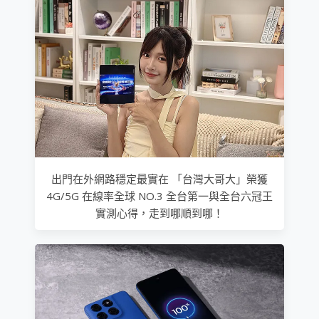
出門在外網路穩定最實在 「台灣大哥大」榮獲
4G/5G 在線率全球 NO.3 全台第一與全台六冠王
實測心得，走到哪順到哪！