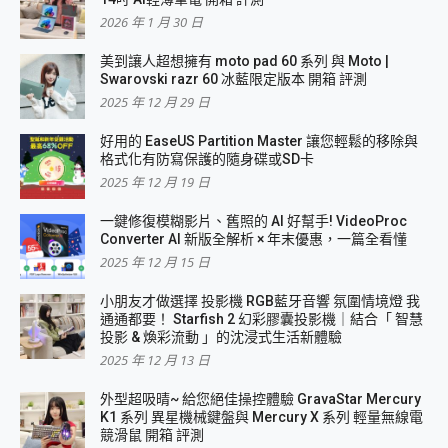
2026 年 1 月 30 日
美到讓人超想擁有 moto pad 60 系列 與 Moto |
Swarovski razr 60 冰藍限定版本 開箱 評測
2025 年 12 月 29 日
好用的 EaseUS Partition Master 讓您輕鬆的移除與
格式化有防寫保護的隨身碟或SD卡
2025 年 12 月 19 日
一鍵修復模糊影片、舊照的 AI 好幫手! VideoProc
Converter AI 新版全解析 × 年末優惠，一篇全看懂
2025 年 12 月 15 日
小朋友才做選擇 投影機 RGB藍牙音響 氛圍情境燈 我
通通都要！ Starfish 2 幻彩膠囊投影機｜結合「 智慧
投影 & 煥彩流動 」的沈浸式生活新體驗
2025 年 12 月 13 日
外型超吸晴~ 給您絕佳操控體驗 GravaStar Mercury
K1 系列 異星機械鍵盤與 Mercury X 系列 輕量無線電
競滑鼠 開箱 評測