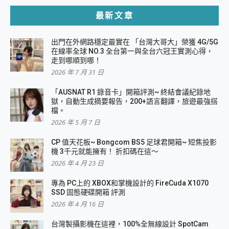
最新文章
出門在外網路穩定最實在 「台灣大哥大」榮獲 4G/5G
在線率全球 NO.3 全台第一與全台六冠王實測心得，
走到哪順到哪！
2026 年 7 月 31 日
「AUSNAT R1 錄音卡」開箱評測~ 終結會議紀錄地
獄，自動生成摘要報告，200+語言翻譯，旅遊最強搭
檔。
2026 年 5 月 7 日
CP 值天花板~ Bongcom BS5 足球君開箱~ 短焦投影
機 3千元就能擁有！ 折扣碼在這～
2026 年 4 月 23 日
專為 PC上的 XBOX和掌機設計的 FireCuda X1070
SSD 固態硬碟開箱 評測
2026 年 4 月 16 日
台灣製攝影機在這裡，100%全無線設計 SpotCam