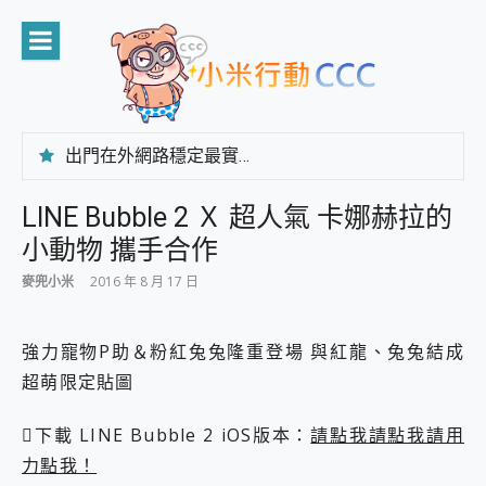
Skip
to
content
出門在外網路穩定最實在 「台灣大哥大」榮獲 4G/5G 在線率全球 NO.3 全台第一與全台六冠王實測心得，走到哪順到哪！
「AUSNAT R1 錄音卡」開箱評測~ 終結會議紀錄地獄，自動生成摘要報告，200+語言翻譯，旅遊最強搭檔。
CP 值天花板~ Bongcom BS5 足球君開箱~ 短焦投影機 3千元就能擁有！ 折扣碼在這～
LINE Bubble 2 Ｘ 超人氣 卡娜赫拉的
專為 PC上的 XBOX和掌機設計的 FireCuda X1070 SSD 固態硬碟開箱 評測
小動物 攜手合作
台灣製攝影機在這裡，100%全無線設計 SpotCam Solo Eco 太陽能防水雲端攝影機 SpotCam Solo 3 2.5K高畫質戶外攝影機 開箱 評測
電力超超超持久 MSI 微星 Prestige 14 AI+ D3MG-031TW 14吋 開箱評價，AI輕薄商務筆電 Copilot+ PC
麥兜小米
2016 年 8 月 17 日
超懂拍、耐用 AI 街拍機~ realme 16 Pro 開箱評價~ 2 億畫素 LumaColor 影像、持久續航與 IP69K 高防護
防窺黑科技 Galaxy S26 Ultra系列保護貼怎麼選？imos AR 低反光玻璃、藍寶石鏡頭貼與軍規防摔殼完整開箱評價
AI 支付 一錶搞定大小事 Xiaomi Watch 5 開箱 評測
強力寵物P助＆粉紅兔兔隆重登場 與紅龍、兔兔結成
超驚艷 讓人一眼就愛上 LENOVO 聯想 Yoga Book 9 14吋 AI輕薄筆電 開箱 評測
超萌限定貼圖
美到讓人超想擁有 moto pad 60 系列 與 Moto | Swarovski razr 60 冰藍限定版本 開箱 評測
好用的 EaseUS Partition Master 讓您輕鬆的移除與格式化有防寫保護的隨身碟或SD卡
下載 LINE Bubble 2 iOS版本：
請點我請點我請用
一鍵修復模糊影片、舊照的 AI 好幫手! VideoProc Converter AI 新版全解析 × 年末優惠，一篇全看懂
力點我！
小朋友才做選擇 投影機 RGB藍牙音響 氛圍情境燈 我通通都要！ Starfish 2 幻彩膠囊投影機｜結合「 智慧投影 & 煥彩流動 」的沈浸式生活新體驗