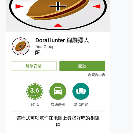
2億 APO蔡司長焦神機降臨~ vivo X200 Pro、vivo X200 就是這麼好拍
EaseUS Vocal Remover 免費線上去聲器一鍵去除人聲 人聲 音樂分離 2024 消除人聲推薦
3 個超值 MHN 飛人工具分享~~ iToolab AnyGo 魔物獵人 Now飛人 ios教學 不出門也可以到處走
Locawhere AnyTo 寶可夢飛人 AnyTo 不出門也可以飛遍全世界
小體積 40000mAh 超大容量 一次充5個設備 充好充滿 CUKTECH 酷態科 300W 微型充電站 開箱 評測
97.3% 恢復率，資料救援就是這麼簡單 EaseUS Data Recovery Wizard Free 18.0.0 業界最好的資料救援軟體
磁碟系統大風吹 有了 磁碟管理程式 EaseUS Partition Master 就是這麼簡單
全新 SONY Xperia 1 VI 開箱! 相機實測! 長焦覆蓋更遠更清晰、2日長續航、頂尖影音娛樂效能~
Xiaomi 14 Ultra 開箱 評測~ 有深度的 Leica 影像旗艦手機! 加碼小旗艦 Xiaomi 14 開箱 評測
vivo TWS 3e 真無線藍牙耳機智慧降噪升級、音質明亮溫潤，並支援雙設備連接~
MSI Claw 掌機專屬配件包 來囉 完美保護 MSI Claw A1M-026TW 電競掌機
人像旗艦 vivo V30 系列 開箱 評測! 首搭蔡司光學鏡頭、攝影棚級柔光環、拍攝功能最好玩的美拍神機 vivo V30 Pro
多個願望一次滿足 超強散熱 微星 MSI Claw A1M-026TW 電競掌機 開箱 評測
一吸完美對位 擁有超強吸力與超好用的隱磁支架 O-ONE MAG 最會吸的行動電源 開箱 評測
OPPO 哈蘇 300mm 專業增距鏡實測：Find X9 Ultra 光學長焦隨手拍，紀錄生活就是這麼簡單
Motorola edge 70 pro 及 moto g37 power上市，登錄在送飛利浦氣炸鍋
近八千元的 Soundcore Liberty 5 Pro Max，有螢幕的耳機會是智商稅嗎?
ASUS Pad 全面應援 Me Time，加碼愛奇藝黃金雙周卡體驗，專案價最低 NT$0 起