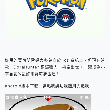
外型超吸晴~ 給您絕佳操控體驗 GravaStar Mercury K1 系列 異星機械鍵盤與 Mercury X 系列 輕量無線電競滑鼠 開箱 評測
開箱~變身「蜘蛛人」椅子軍師！MSI MPG 491CQP QD-OLED 超寬曲面電競螢幕，多工辦公、爽度滿滿的終極桌面體驗
iPhone 17 系列 有認證的防護來囉！ imos 首家導入 UL MCV 行銷宣告驗證的手機配件品牌
DJI Osmo Pocket 3 爽爽帶回家 歡慶 EaseUS 21 週年到來，「Slogan 海報徵稿活動」好康大放送
小巧好吸不擋鏡頭 有Qi2認證的 ONPRO MagReact MXs2 5000mAh薄型磁吸無線急速行動電源 開箱 評測
會走動的冷暖氣 SONY REON POCKET PRO 穿戴式智慧冷暖調溫裝置 開箱 評測
寶可夢飛人外掛iToolab AnyGo全新升級，GO Fest 五折優惠嗨翻天！支援 iOS/Android！
百倍變焦實測~ vivo X200 Pro 與 S25 Ultra 誰能滿足全場景拍攝需求？
超好用的 PLAUD NotePin AI 智慧錄音膠囊~ 您的AI 秘書已上線 每月免費送你 300分鐘轉寫
COMPUTEX 2025 來囉！AGI亞奇雷 AI・Gaming・創作儲存方案登場，趕快來AGI亞奇雷挑戰任務抽 PS5！
自帶線的 有線無線都能充 ONPRO MagReact M5 10000mAh 5合1 磁吸無線急速行動電源 開箱 評測
好用的寶可夢雷達大多建立於 ios 系統上，但現在這
飛利浦 JS7310 ⚡【電急便｜行動儲能救車電源】 可靠的旅行夥伴！帶給您優異的安全性與強大供電效能
是螢幕也是電視! 一機超多用途「MSI微星 Modern MD272UPSW 27型」 4K IPS 輕薄商用智慧聯網螢幕 開箱 評測
款「DoraHunter 銅鑼獵人」橫空出世，一躍成為小
您的專屬AI 助手 Yoga Slim 7 Aura Edition 觸控AI筆電 開箱 評測
宇自認的最好用寶可夢雷達！
realme 14 Pro 超硬軍規、冰感變色實測，realme 14 5G 遊戲戰鬥值爆表，效能x娛樂全都要！
iPhone、Apple Watch、AirPods耳機 三個設備充電一起搞定 ONPRO MagReact™ M3 3 in 1可攜摺疊無線充電器 開箱 評測
android版本下載：
請點我請點我起用力點我！
動靜皆宜「HUAWEI FreeArc」開放式耳掛耳機，無感配戴! 超穩超服貼，音質、通話也很優質
好玩好拍 vivo V50 ~ 口袋裡的 Zeiss 潮流攝影棚!
25種洗烘模式一機搞定! Roborock 衣莉莎白 H1 Neo分子篩洗脫烘 AI 滾筒洗衣機
給 MSI Claw 系列電競掌機 最完美的家 MSI Nest Docking Station 掌機專屬擴充底座 開箱 評測
B&O 精品級音響! Home+ 中嘉寬頻 SoundBox 劇院串流盒 開箱 評測