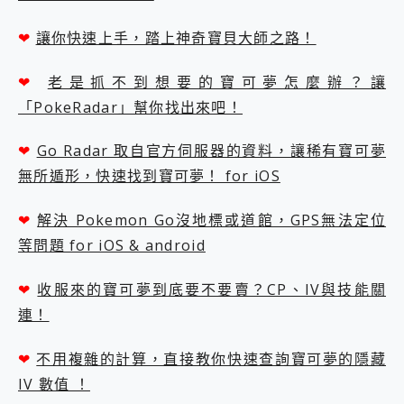
❤
讓你快速上手，踏上神奇寶貝大師之路！
❤
老是抓不到想要的寶可夢怎麼辦？讓
「PokeRadar」幫你找出來吧！
❤
Go Radar 取自官方伺服器的資料，讓稀有寶可夢
無所遁形，快速找到寶可夢！ for iOS
❤
解決 Pokemon Go沒地標或道館，GPS無法定位
等問題 for iOS & android
❤
收服來的寶可夢到底要不要賣？CP、IV與技能關
連！
❤
不用複雜的計算，直接教你快速查詢寶可夢的隱藏
IV 數值 ！