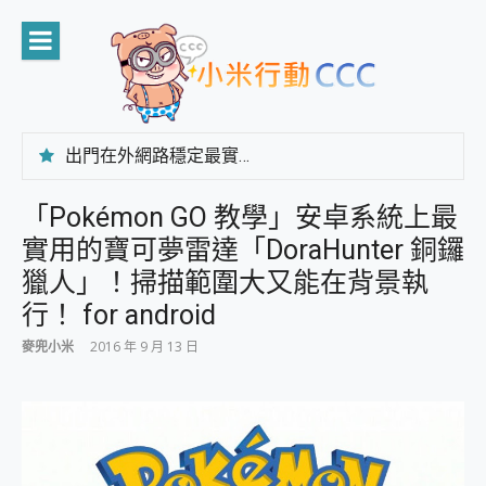
Skip
to
content
出門在外網路穩定最實在 「台灣大哥大」榮獲 4G/5G 在線率全球 NO.3 全台第一與全台六冠王實測心得，走到哪順到哪！
「AUSNAT R1 錄音卡」開箱評測~ 終結會議紀錄地獄，自動生成摘要報告，200+語言翻譯，旅遊最強搭檔。
CP 值天花板~ Bongcom BS5 足球君開箱~ 短焦投影機 3千元就能擁有！ 折扣碼在這～
「Pokémon GO 教學」安卓系統上最
專為 PC上的 XBOX和掌機設計的 FireCuda X1070 SSD 固態硬碟開箱 評測
實用的寶可夢雷達「DoraHunter 銅鑼
台灣製攝影機在這裡，100%全無線設計 SpotCam Solo Eco 太陽能防水雲端攝影機 SpotCam Solo 3 2.5K高畫質戶外攝影機 開箱 評測
電力超超超持久 MSI 微星 Prestige 14 AI+ D3MG-031TW 14吋 開箱評價，AI輕薄商務筆電 Copilot+ PC
獵人」！掃描範圍大又能在背景執
超懂拍、耐用 AI 街拍機~ realme 16 Pro 開箱評價~ 2 億畫素 LumaColor 影像、持久續航與 IP69K 高防護
行！ for android
防窺黑科技 Galaxy S26 Ultra系列保護貼怎麼選？imos AR 低反光玻璃、藍寶石鏡頭貼與軍規防摔殼完整開箱評價
AI 支付 一錶搞定大小事 Xiaomi Watch 5 開箱 評測
麥兜小米
2016 年 9 月 13 日
超驚艷 讓人一眼就愛上 LENOVO 聯想 Yoga Book 9 14吋 AI輕薄筆電 開箱 評測
美到讓人超想擁有 moto pad 60 系列 與 Moto | Swarovski razr 60 冰藍限定版本 開箱 評測
好用的 EaseUS Partition Master 讓您輕鬆的移除與格式化有防寫保護的隨身碟或SD卡
一鍵修復模糊影片、舊照的 AI 好幫手! VideoProc Converter AI 新版全解析 × 年末優惠，一篇全看懂
小朋友才做選擇 投影機 RGB藍牙音響 氛圍情境燈 我通通都要！ Starfish 2 幻彩膠囊投影機｜結合「 智慧投影 & 煥彩流動 」的沈浸式生活新體驗