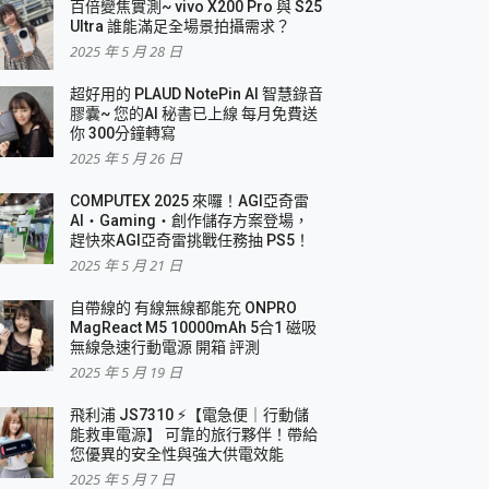
百倍變焦實測~ vivo X200 Pro 與 S25
Ultra 誰能滿足全場景拍攝需求？
2025 年 5 月 28 日
超好用的 PLAUD NotePin AI 智慧錄音
膠囊~ 您的AI 秘書已上線 每月免費送
你 300分鐘轉寫
2025 年 5 月 26 日
COMPUTEX 2025 來囉！AGI亞奇雷
AI・Gaming・創作儲存方案登場，
趕快來AGI亞奇雷挑戰任務抽 PS5！
2025 年 5 月 21 日
自帶線的 有線無線都能充 ONPRO
MagReact M5 10000mAh 5合1 磁吸
無線急速行動電源 開箱 評測
2025 年 5 月 19 日
飛利浦 JS7310 ⚡【電急便｜行動儲
能救車電源】 可靠的旅行夥伴！帶給
您優異的安全性與強大供電效能
2025 年 5 月 7 日