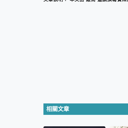
防窺黑科技 Galaxy S2
AI 支付 一錶搞定大小事 Xiao
超驚艷 讓人一眼就愛上 LENOV
美到讓人超想擁有 moto pad 
好用的 EaseUS Parti
一鍵修復模糊影片、舊照的 AI 
小朋友才做選擇 投影機 RG
式生活新體驗
外型超吸晴~ 給您絕佳操控體驗 
開箱~變身「蜘蛛人」椅子軍師
iPhone 17 系列 有認
DJI Osmo Pocket 3
小巧好吸不擋鏡頭 有Qi2認證
會走動的冷暖氣 SONY RE
寶可夢飛人外掛iToolab An
百倍變焦實測~ vivo X200
超好用的 PLAUD NoteP
相關文章
COMPUTEX 2025 來
自帶線的 有線無線都能充 ONP
飛利浦 JS7310 ⚡【
是螢幕也是電視! 一機超多用途