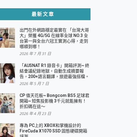
貼與軍規防摔殼完整開箱評價
最新文章
出門在外網路穩定最實在 「台灣大哥
，一篇全看懂
大」榮獲 4G/5G 在線率全球 NO.3 全
台第一與全台六冠王實測心得，走到
機｜結合「 智慧投影 & 煥彩流動 」的沈浸
哪順到哪！
2026 年 7 月 31 日
X 系列 輕量無線電競滑鼠 開箱 評測
多工辦公、爽度滿滿的終極桌面體驗
「AUSNAT R1 錄音卡」開箱評測~ 終
結會議紀錄地獄，自動生成摘要報
好康大放送
告，200+語言翻譯，旅遊最強搭檔。
動電源 開箱 評測
2026 年 5 月 7 日
CP 值天花板~ Bongcom BS5 足球君
開箱~ 短焦投影機 3千元就能擁有！
折扣碼在這～
寫
2026 年 4 月 23 日
挑戰任務抽 PS5！
 開箱 評測
專為 PC上的 XBOX和掌機設計的
與強大供電效能
FireCuda X1070 SSD 固態硬碟開箱
商用智慧聯網螢幕 開箱 評測
評測