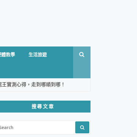
硬體教學
生活旅遊
台六冠王實測心得，走到哪順到哪！
翻譯，旅遊最強搭檔。
搜尋文章
 Solo 3 2.5K高畫質戶外攝影機 開箱 評
EARCH
pilot+ PC
R:
 IP69K 高防護