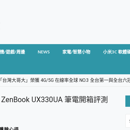
機/遊戲/周邊
NEWS
家電/智慧小物
小米3C 軟體
台灣大哥大」榮獲 4G/5G 在線率全球 NO.3 全台第一與全
卡」開箱評測~ 終結會議紀錄地獄，自動生成摘要報告，200+語言
m BS5 足球君開箱~ 短焦投影機 3千元就能擁有！ 折扣碼在這～
enBook UX330UA 筆電開箱評測
的 FireCuda X1070 SSD 固態硬碟開箱 評測
線設計 SpotCam Solo Eco 太陽能防水雲端攝影機 SpotCam
S
stige 14 AI+ D3MG-031TW 14吋 開箱評價，AI輕薄商務筆電 Co
FO
alme 16 Pro 開箱評價~ 2 億畫素 LumaColor 影像、持久續航與
際體驗心得