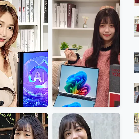
 7 Aura Edition 觸控AI筆電 開箱 評測
軍規、冰感變色實測，realme 14 5G 遊戲戰鬥值爆表，效能x娛樂全都
h、AirPods耳機 三個設備充電一起搞定 ONPRO MagReact™ M3 
eeArc」開放式耳掛耳機，無感配戴! 超穩超服貼，音質、通話也很
袋裡的 Zeiss 潮流攝影棚!
orock 衣莉莎白 H1 Neo分子篩洗脫烘 AI 滾筒洗衣機
 最完美的家 MSI Nest Docking Station 掌機專屬擴充底座 開箱
 中嘉寬頻 SoundBox 劇院串流盒 開箱 評測
ivo X200 Pro、vivo X200 就是這麼好拍
over 免費線上去聲器一鍵去除人聲 人聲 音樂分離 2024 消除人聲推薦
~~ iToolab AnyGo 魔物獵人 Now飛人 ios教學 不出門也可以
寶可夢飛人 AnyTo 不出門也可以飛遍全世界
容量 一次充5個設備 充好充滿 CUKTECH 酷態科 300W 微型充電站
簡單 EaseUS Data Recovery Wizard Free 18.0.0 
 EaseUS Partition Master 就是這麼簡單
1 VI 開箱! 相機實測! 長焦覆蓋更遠更清晰、2日長續航、頂尖影音娛樂
 評測~ 有深度的 Leica 影像旗艦手機! 加碼小旗艦 Xiaomi 14 開箱 評測
無線藍牙耳機智慧降噪升級、音質明亮溫潤，並支援雙設備連接~
來囉 完美保護 MSI Claw A1M-026TW 電競掌機
列 開箱 評測! 首搭蔡司光學鏡頭、攝影棚級柔光環、拍攝功能最好玩的美拍神