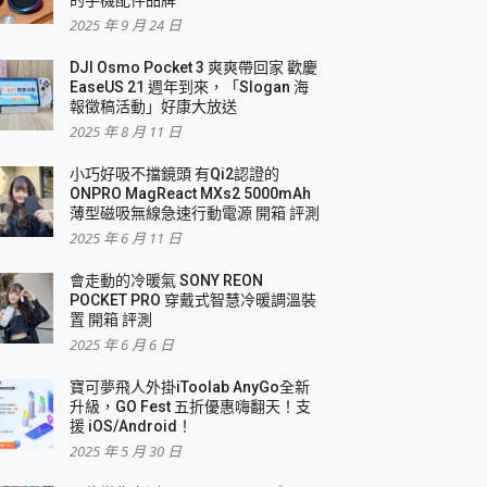
2025 年 9 月 24 日
DJI Osmo Pocket 3 爽爽帶回家 歡慶
EaseUS 21 週年到來，「Slogan 海
報徵稿活動」好康大放送
2025 年 8 月 11 日
小巧好吸不擋鏡頭 有Qi2認證的
ONPRO MagReact MXs2 5000mAh
薄型磁吸無線急速行動電源 開箱 評測
2025 年 6 月 11 日
會走動的冷暖氣 SONY REON
POCKET PRO 穿戴式智慧冷暖調溫裝
置 開箱 評測
2025 年 6 月 6 日
寶可夢飛人外掛iToolab AnyGo全新
升級，GO Fest 五折優惠嗨翻天！支
援 iOS/Android！
2025 年 5 月 30 日