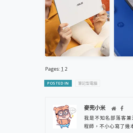
AI 筆電 開箱評測
輕薄O
Pages:
1
2
POSTED IN
筆記型電腦
ASUS Pad 全面應援 Me
Motor
Time，加碼愛奇藝黃金雙周
moto 
麥兜小米
卡體驗，專案價最低 NT$0
在
我是不知名部落客兼
起
程師，不小心寫了幾本關於