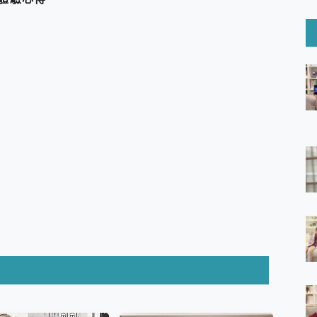
6 Ultra系列保護貼怎麼選？imos AR 低反光玻璃、藍寶石鏡頭
mi Watch 5 開箱 評測
O 聯想 Yoga Book 9 14吋 AI輕薄筆電 開箱 評測
60 系列 與 Moto | Swarovski razr 60 冰藍限定版本 開箱 評測
tion Master 讓您輕鬆的移除與格式化有防寫保護的隨身碟或SD卡
好幫手! VideoProc Converter AI 新版全解析 × 年末優惠
B藍牙音響 氛圍情境燈 我通通都要！ Starfish 2 幻彩膠囊投影
GravaStar Mercury K1 系列 異星機械鍵盤與 Mercury 
！MSI MPG 491CQP QD-OLED 超寬曲面電競螢幕，
證的防護來囉！ imos 首家導入 UL MCV 行銷宣告驗證的手機配件品牌
 爽爽帶回家 歡慶 EaseUS 21 週年到來，「Slogan 海報徵稿活動」
的 ONPRO MagReact MXs2 5000mAh薄型磁吸無線急速行
ON POCKET PRO 穿戴式智慧冷暖調溫裝置 開箱 評測
yGo全新升級，GO Fest 五折優惠嗨翻天！支援 iOS/Android！
 Pro 與 S25 Ultra 誰能滿足全場景拍攝需求？
in AI 智慧錄音膠囊~ 您的AI 秘書已上線 每月免費送你 300分鐘轉
囉！AGI亞奇雷 AI・Gaming・創作儲存方案登場，趕快來AGI亞奇雷
RO MagReact M5 10000mAh 5合1 磁吸無線急速行動電源
電急便｜行動儲能救車電源】 可靠的旅行夥伴！帶給您優異的安全性
「MSI微星 Modern MD272UPSW 27型」 4K IPS 輕薄