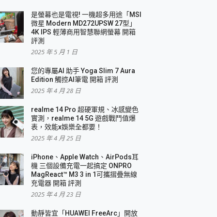
是螢幕也是電視! 一機超多用途「MSI
微星 Modern MD272UPSW 27型」
4K IPS 輕薄商用智慧聯網螢幕 開箱
評測
2025 年 5 月 1 日
您的專屬AI 助手 Yoga Slim 7 Aura
Edition 觸控AI筆電 開箱 評測
2025 年 4 月 28 日
realme 14 Pro 超硬軍規、冰感變色
實測，realme 14 5G 遊戲戰鬥值爆
表，效能x娛樂全都要！
2025 年 4 月 25 日
iPhone、Apple Watch、AirPods耳
機 三個設備充電一起搞定 ONPRO
MagReact™ M3 3 in 1可攜摺疊無線
充電器 開箱 評測
2025 年 4 月 23 日
動靜皆宜「HUAWEI FreeArc」開放