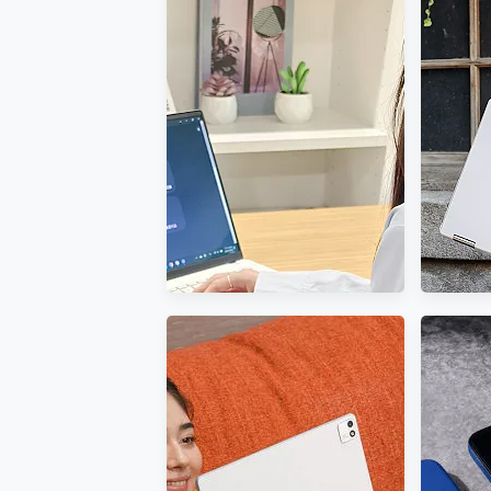
多個願望一次滿足 超強散熱 微星
一吸完美對位 擁有超強吸力
近八千元的 Soundcore
全新的卓
Motorola edge 70 p
Liberty 5 Pro Max，有螢幕
Summit
近八千元的 Soundcore L
的耳機會是智商稅嗎?
輕薄A
ASUS Pad 全面應援 M
榮耀 HONOR 600 Pro 
為AI 而生 享受非凡的AI 體驗
翻轉未來
ASUS Vivobook S 15 新世代
2-in-