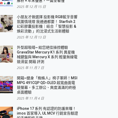
解析 × 年末優惠，一篇全看懂
2025 年 12 月 15 日
小朋友才做選擇 投影機 RGB藍牙音響
氛圍情境燈 我通通都要！ Starfish 2
幻彩膠囊投影機｜結合「 智慧投影 &
煥彩流動 」的沈浸式生活新體驗
2025 年 12 月 13 日
外型超吸晴~ 給您絕佳操控體驗
GravaStar Mercury K1 系列 異星機
械鍵盤與 Mercury X 系列 輕量無線電
競滑鼠 開箱 評測
2025 年 11 月 7 日
開箱~變身「蜘蛛人」椅子軍師！MSI
MPG 491CQP QD-OLED 超寬曲面電
競螢幕，多工辦公、爽度滿滿的終極
桌面體驗
2025 年 11 月 4 日
iPhone 17 系列 有認證的防護來囉！
imos 首家導入 UL MCV 行銷宣告驗證
的手機配件品牌