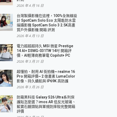
2026 年 4 月 16 日
要！
台灣製攝影機在這裡，100%全無線設
3 in 1可攜摺疊無線充電器 開箱 評測
計 SpotCam Solo Eco 太陽能防水雲
優質
端攝影機 SpotCam Solo 3 2.5K高畫
質戶外攝影機 開箱 評測
2026 年 4 月 13 日
 評測
電力超超超持久 MSI 微星 Prestige
14 AI+ D3MG-031TW 14吋 開箱評
價，AI輕薄商務筆電 Copilot+ PC
2026 年 3 月 31 日
到處走
超懂拍、耐用 AI 街拍機~ realme 16
 開箱 評測
Pro 開箱評價~ 2 億畫素 LumaColor
業界最好的資料救援軟體
影像、持久續航與 IP69K 高防護
2026 年 3 月 26 日
效能~
防窺黑科技 Galaxy S26 Ultra系列保
護貼怎麼選？imos AR 低反光玻璃、
藍寶石鏡頭貼與軍規防摔殼完整開箱
評價
機 vivo V30 Pro