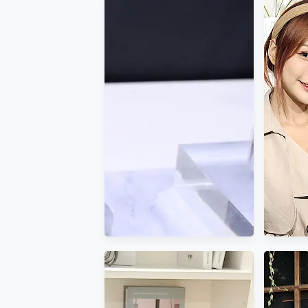
您的專屬AI 助手 Yoga Slim
realme 14 Pro 超硬
iPhone、Apple Watc
動靜皆宜「HUAWEI Fr
好玩好拍 vivo V50 ~ 口
25種洗烘模式一機搞定! Rob
給 MSI Claw 系列電競掌機
B&O 精品級音響! Home+
2億 APO蔡司長焦神機降臨~ v
EaseUS Vocal Rem
3 個超值 MHN 飛人工具分享
Locawhere AnyTo 
小體積 40000mAh 超大
97.3% 恢復率，資料救援就是這麼
磁碟系統大風吹 有了 磁碟管理程式
全新 SONY Xperia 
Xiaomi 14 Ultra 開箱
vivo TWS 3e 真
MSI Claw 掌機專屬配件包 
人像旗艦 vivo V30 系