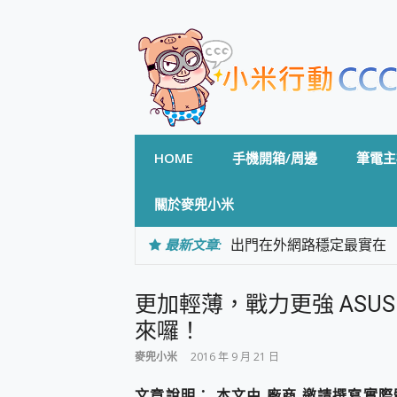
Skip
to
content
HOME
手機開箱/周邊
筆電主
關於麥兜小米
最新文章:
出門在外網路穩定最實在 「
「AUSNAT R1 錄音
CP 值天花板~ Bongco
更加輕薄，戰力更強 ASUS Z
專為 PC上的 XBOX和掌機設計
台灣製攝影機在這裡，100%全無
來囉！
測
麥兜小米
2016 年 9 月 21 日
電力超超超持久 MSI 微星 Pre
超懂拍、耐用 AI 街拍機~ re
文章說明： 本文由 廠商 邀請撰寫實