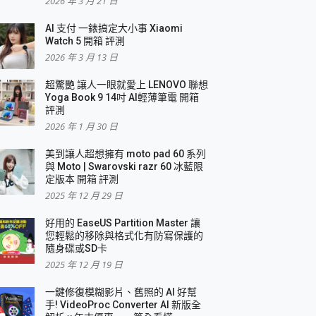
2026 年 3 月 21 日
AI 支付 一錶搞定大小事 Xiaomi
Watch 5 開箱 評測
2026 年 3 月 13 日
盛典
超驚艷 讓人一眼就愛上 LENOVO 聯想
Yoga Book 9 14吋 AI輕薄筆電 開箱
評測
2026 年 1 月 30 日
美到讓人超想擁有 moto pad 60 系列
與 Moto | Swarovski razr 60 冰藍限
定版本 開箱 評測
2025 年 12 月 29 日
好用的 EaseUS Partition Master 讓
您輕鬆的移除與格式化有防寫保護的
隨身碟或SD卡
2025 年 12 月 19 日
一鍵修復模糊影片、舊照的 AI 好幫
手! VideoProc Converter AI 新版全