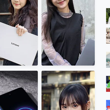
 MSI Claw A1M-026TW 電競掌機 開箱 評測
與超好用的隱磁支架 O-ONE MAG 最會吸的行動電源 開箱 評測
越AI體驗 MSI 微星
超驚艷 讓人一眼就愛上
ro 及 moto g37 power上市，登錄在送飛利浦氣炸鍋
 E13 AI+ Evo 13.3吋
LENOVO 聯想 Yoga Book 9
iberty 5 Pro Max，有螢幕的耳機會是智商稅嗎?
I翻轉筆電 開箱 評測
14吋 AI輕薄筆電 開箱 評測
e Time，加碼愛奇藝黃金雙周卡體驗，專案價最低 NT$0 起
x MOLLY Limited Edition 限量版開賣，攜手味全龍進駐大巨蛋萬人
 LENOVO Yoga 7
您的專屬AI 助手 Yoga Slim 7
1 14ILL10 14吋AI觸控
Aura Edition 觸控AI筆電 開