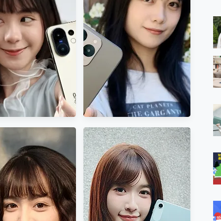
 MSI Claw A1M-026TW 電競掌機 開箱 評測
Xperia 1 VIII 開箱實
最美軍規三防機，motorola
與超好用的隱磁支架 O-ONE MAG 最會吸的行動電源 開箱 評測
有連續光學的平衡拿
edge 50 中看中用超硬實力~
業增距鏡實測：Find X9 Ultra 光學長焦隨手拍，紀錄生活就是這麼
I 攝影助理真的懂我？
ro 及 moto g37 power上市，登錄在送飛利浦氣炸鍋
iberty 5 Pro Max，有螢幕的耳機會是智商稅嗎?
e Time，加碼愛奇藝黃金雙周卡體驗，專案價最低 NT$0 起
ivo X200 FE 蔡司旗
八千有找 realme 15T 開箱評
顏值x實力一機全方位滿
價，7000mAh大電量+ AI 智
足 手機開箱 實測
慧應用，影音娛樂、拍照、