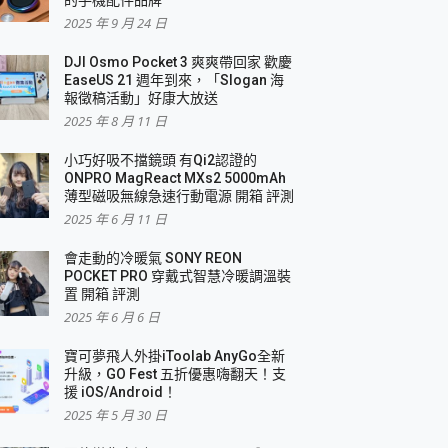
2025 年 9 月 24 日
DJI Osmo Pocket 3 爽爽帶回家 歡慶
EaseUS 21 週年到來，「Slogan 海
報徵稿活動」好康大放送
2025 年 8 月 11 日
小巧好吸不擋鏡頭 有Qi2認證的
ONPRO MagReact MXs2 5000mAh
薄型磁吸無線急速行動電源 開箱 評測
2025 年 6 月 11 日
會走動的冷暖氣 SONY REON
POCKET PRO 穿戴式智慧冷暖調溫裝
置 開箱 評測
2025 年 6 月 6 日
寶可夢飛人外掛iToolab AnyGo全新
升級，GO Fest 五折優惠嗨翻天！支
援 iOS/Android！
2025 年 5 月 30 日