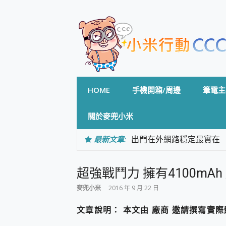
Skip
to
content
HOME
手機開箱/周邊
筆電主
關於麥兜小米
最新文章:
出門在外網路穩定最實在 「
「AUSNAT R1 錄音
CP 值天花板~ Bongco
超強戰鬥力 擁有4100mAh 超
專為 PC上的 XBOX和掌機設計
台灣製攝影機在這裡，100%全無
麥兜小米
2016 年 9 月 22 日
測
電力超超超持久 MSI 微星 Pre
文章說明： 本文由 廠商 邀請撰寫實
超懂拍、耐用 AI 街拍機~ re