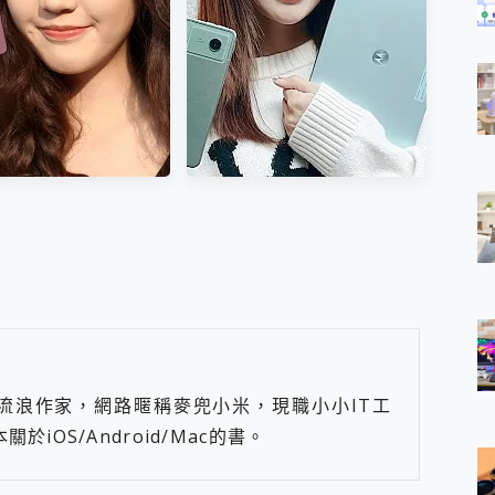
續航~ 日常用剛剛好的輕旗艦
手機
peria 1 VII 開箱實測~
美到讓人超想擁有 moto pad
Alpha 到 Walkman
60 系列 與 Moto |
NA 帶來哪些新體驗
Swarovski razr 60 冰藍限定
流浪作家，網路暱稱麥兜小米，現職小小IT工
版本 開箱 評測
iOS/Android/Mac的書。