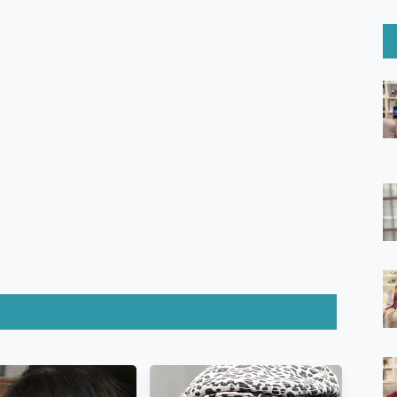
6 Ultra系列保護貼怎麼選？imos AR 低反光玻璃、藍寶石鏡頭
mi Watch 5 開箱 評測
O 聯想 Yoga Book 9 14吋 AI輕薄筆電 開箱 評測
60 系列 與 Moto | Swarovski razr 60 冰藍限定版本 開箱 評測
tion Master 讓您輕鬆的移除與格式化有防寫保護的隨身碟或SD卡
好幫手! VideoProc Converter AI 新版全解析 × 年末優惠
B藍牙音響 氛圍情境燈 我通通都要！ Starfish 2 幻彩膠囊投影
GravaStar Mercury K1 系列 異星機械鍵盤與 Mercury 
！MSI MPG 491CQP QD-OLED 超寬曲面電競螢幕，
證的防護來囉！ imos 首家導入 UL MCV 行銷宣告驗證的手機配件品牌
 爽爽帶回家 歡慶 EaseUS 21 週年到來，「Slogan 海報徵稿活動」
的 ONPRO MagReact MXs2 5000mAh薄型磁吸無線急速行
ON POCKET PRO 穿戴式智慧冷暖調溫裝置 開箱 評測
yGo全新升級，GO Fest 五折優惠嗨翻天！支援 iOS/Android！
 Pro 與 S25 Ultra 誰能滿足全場景拍攝需求？
in AI 智慧錄音膠囊~ 您的AI 秘書已上線 每月免費送你 300分鐘轉
囉！AGI亞奇雷 AI・Gaming・創作儲存方案登場，趕快來AGI亞奇雷
RO MagReact M5 10000mAh 5合1 磁吸無線急速行動電源
電急便｜行動儲能救車電源】 可靠的旅行夥伴！帶給您優異的安全性
「MSI微星 Modern MD272UPSW 27型」 4K IPS 輕薄