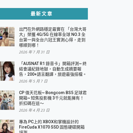
貼與軍規防摔殼完整開箱評價
最新文章
出門在外網路穩定最實在 「台灣大哥
，一篇全看懂
大」榮獲 4G/5G 在線率全球 NO.3 全
台第一與全台六冠王實測心得，走到
機｜結合「 智慧投影 & 煥彩流動 」的沈浸
哪順到哪！
2026 年 7 月 31 日
X 系列 輕量無線電競滑鼠 開箱 評測
多工辦公、爽度滿滿的終極桌面體驗
「AUSNAT R1 錄音卡」開箱評測~ 終
結會議紀錄地獄，自動生成摘要報
好康大放送
告，200+語言翻譯，旅遊最強搭檔。
動電源 開箱 評測
2026 年 5 月 7 日
CP 值天花板~ Bongcom BS5 足球君
開箱~ 短焦投影機 3千元就能擁有！
折扣碼在這～
寫
2026 年 4 月 23 日
挑戰任務抽 PS5！
 開箱 評測
專為 PC上的 XBOX和掌機設計的
與強大供電效能
FireCuda X1070 SSD 固態硬碟開箱
商用智慧聯網螢幕 開箱 評測
評測