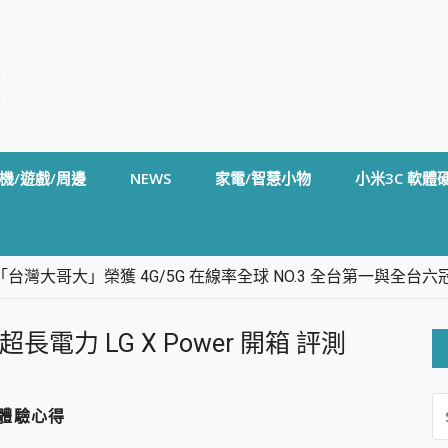
機/遊戲/周邊
NEWS
家電/智慧小物
小米3C 軟體
台灣大哥大」榮獲 4G/5G 在線率全球 NO.3 全台第一與全
卡」開箱評測~ 終結會議紀錄地獄，自動生成摘要報告，200+語言
m BS5 足球君開箱~ 短焦投影機 3千元就能擁有！ 折扣碼在這～
長電力 LG X Power 開箱 評測
的 FireCuda X1070 SSD 固態硬碟開箱 評測
線設計 SpotCam Solo Eco 太陽能防水雲端攝影機 SpotCam
S
stige 14 AI+ D3MG-031TW 14吋 開箱評價，AI輕薄商務筆電 Co
際體驗心得
FO
alme 16 Pro 開箱評價~ 2 億畫素 LumaColor 影像、持久續航與