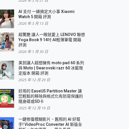
2026 年 3 月 21 日
AI 支付 一錶搞定大小事 Xiaomi
簡單
Watch 5 開箱 評測
2026 年 3 月 13 日
超驚艷 讓人一眼就愛上 LENOVO 聯想
Yoga Book 9 14吋 AI輕薄筆電 開箱
評測
2026 年 1 月 30 日
美到讓人超想擁有 moto pad 60 系列
與 Moto | Swarovski razr 60 冰藍限
定版本 開箱 評測
2025 年 12 月 29 日
好用的 EaseUS Partition Master 讓
您輕鬆的移除與格式化有防寫保護的
隨身碟或SD卡
2025 年 12 月 19 日
一鍵修復模糊影片、舊照的 AI 好幫
手! VideoProc Converter AI 新版全