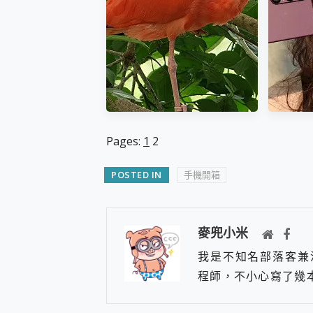
Pages:
1
2
POSTED IN
手機開箱
OPPO Find X9 Pro 哈蘇增距
Sony X
鏡開箱實拍！ 升級 Ultra 前
導入更多 
麥兜小米
必看的長焦極限測試
D
我是不知名部落客兼
程師，不小心寫了幾本關於