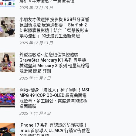
解析 × 年末優惠，一篇全看懂
2025 年 12 月 15 日
小朋友才做選擇 投影機 RGB藍牙音響
氛圍情境燈 我通通都要！ Starfish 2
幻彩膠囊投影機｜結合「 智慧投影 &
煥彩流動 」的沈浸式生活新體驗
2025 年 12 月 13 日
外型超吸晴~ 給您絕佳操控體驗
GravaStar Mercury K1 系列 異星機
械鍵盤與 Mercury X 系列 輕量無線電
競滑鼠 開箱 評測
2025 年 11 月 7 日
開箱~變身「蜘蛛人」椅子軍師！MSI
MPG 491CQP QD-OLED 超寬曲面電
競螢幕，多工辦公、爽度滿滿的終極
桌面體驗
2025 年 11 月 4 日
iPhone 17 系列 有認證的防護來囉！
imos 首家導入 UL MCV 行銷宣告驗證
的手機配件品牌