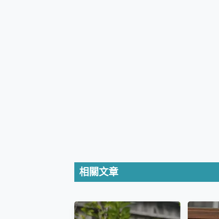
防窺黑科技 Galaxy S2
AI 支付 一錶搞定大小事 Xiao
超驚艷 讓人一眼就愛上 LENOV
美到讓人超想擁有 moto pad 
好用的 EaseUS Parti
一鍵修復模糊影片、舊照的 AI 
小朋友才做選擇 投影機 RG
式生活新體驗
外型超吸晴~ 給您絕佳操控體驗 
開箱~變身「蜘蛛人」椅子軍師
iPhone 17 系列 有認
DJI Osmo Pocket 3
小巧好吸不擋鏡頭 有Qi2認證
會走動的冷暖氣 SONY RE
寶可夢飛人外掛iToolab An
百倍變焦實測~ vivo X200
相關文章
超好用的 PLAUD NoteP
COMPUTEX 2025 來
自帶線的 有線無線都能充 ONP
飛利浦 JS7310 ⚡【
是螢幕也是電視! 一機超多用途