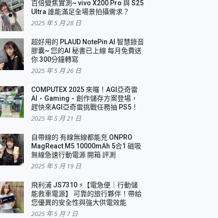
百倍變焦實測~ vivo X200 Pro 與 S25
Ultra 誰能滿足全場景拍攝需求？
2025 年 5 月 28 日
超好用的 PLAUD NotePin AI 智慧錄音
膠囊~ 您的AI 秘書已上線 每月免費送
你 300分鐘轉寫
2025 年 5 月 26 日
COMPUTEX 2025 來囉！AGI亞奇雷
AI・Gaming・創作儲存方案登場，
趕快來AGI亞奇雷挑戰任務抽 PS5！
2025 年 5 月 21 日
自帶線的 有線無線都能充 ONPRO
MagReact M5 10000mAh 5合1 磁吸
無線急速行動電源 開箱 評測
2025 年 5 月 19 日
飛利浦 JS7310 ⚡【電急便｜行動儲
能救車電源】 可靠的旅行夥伴！帶給
您優異的安全性與強大供電效能
2025 年 5 月 7 日