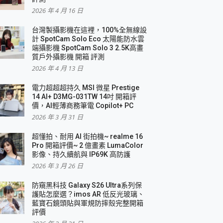
2026 年 4 月 16 日
要！
台灣製攝影機在這裡，100%全無線設
3 in 1可攜摺疊無線充電器 開箱 評測
計 SpotCam Solo Eco 太陽能防水雲
優質
端攝影機 SpotCam Solo 3 2.5K高畫
質戶外攝影機 開箱 評測
2026 年 4 月 13 日
 評測
電力超超超持久 MSI 微星 Prestige
14 AI+ D3MG-031TW 14吋 開箱評
價，AI輕薄商務筆電 Copilot+ PC
2026 年 3 月 31 日
到處走
超懂拍、耐用 AI 街拍機~ realme 16
 開箱 評測
Pro 開箱評價~ 2 億畫素 LumaColor
業界最好的資料救援軟體
影像、持久續航與 IP69K 高防護
2026 年 3 月 26 日
效能~
防窺黑科技 Galaxy S26 Ultra系列保
護貼怎麼選？imos AR 低反光玻璃、
藍寶石鏡頭貼與軍規防摔殼完整開箱
評價
機 vivo V30 Pro