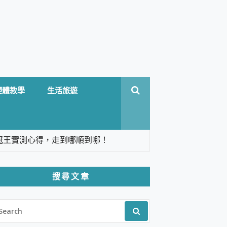
硬體教學
生活旅遊
台六冠王實測心得，走到哪順到哪！
翻譯，旅遊最強搭檔。
搜尋文章
 Solo 3 2.5K高畫質戶外攝影機 開箱 評
EARCH
pilot+ PC
R:
 IP69K 高防護