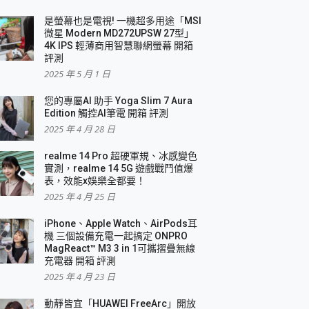
是螢幕也是電視! 一機超多用途「MSI
微星 Modern MD272UPSW 27型」
4K IPS 輕薄商用智慧聯網螢幕 開箱
評測
2025 年 5 月 1 日
您的專屬AI 助手 Yoga Slim 7 Aura
Edition 觸控AI筆電 開箱 評測
2025 年 4 月 28 日
realme 14 Pro 超硬軍規、冰感變色
實測，realme 14 5G 遊戲戰鬥值爆
表，效能x娛樂全都要！
2025 年 4 月 25 日
iPhone、Apple Watch、AirPods耳
機 三個設備充電一起搞定 ONPRO
MagReact™ M3 3 in 1可攜摺疊無線
充電器 開箱 評測
2025 年 4 月 23 日
動靜皆宜「HUAWEI FreeArc」開放