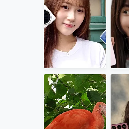
多個願望一次滿足 超強散熱 微星
SHARP AQUOS R9開箱，首
Sony 
一吸完美對位 擁有超強吸力
款 Leica Hektor 鏡頭 相機實
測：沒
OPPO 哈蘇 300mm 專
測~ 性能、續航、體驗~
捏，A
Motorola edge 70 p
近八千元的 Soundcore L
ASUS Pad 全面應援 M
2億 APO蔡司長焦神機降臨~
懂妳的 v
vivo X200 Pro、vivo X200
艦~ 
就是這麼好拍