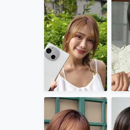
您的專屬AI 助手 Yoga Slim
realme 14 Pro 超硬
iPhone、Apple Watc
動靜皆宜「HUAWEI Fr
好玩好拍 vivo V50 ~ 口
25種洗烘模式一機搞定! Rob
給 MSI Claw 系列電競掌機
B&O 精品級音響! Home+
2億 APO蔡司長焦神機降臨~ v
EaseUS Vocal Rem
3 個超值 MHN 飛人工具分享
Locawhere AnyTo 
小體積 40000mAh 超大
97.3% 恢復率，資料救援就是這麼
磁碟系統大風吹 有了 磁碟管理程式
全新 SONY Xperia 
Xiaomi 14 Ultra 開箱
vivo TWS 3e 真
MSI Claw 掌機專屬配件包 
人像旗艦 vivo V30 系