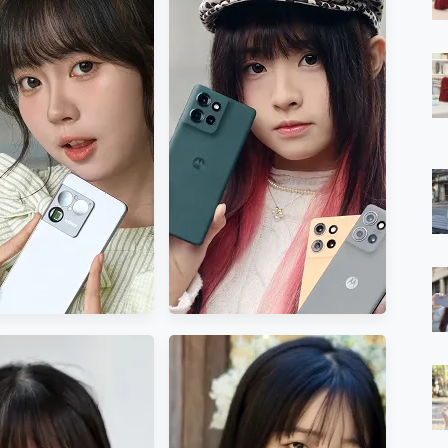
 7 Aura Edition 觸控AI筆電 開箱 評測
軍規、冰感變色實測，realme 14 5G 遊戲戰鬥值爆表，效能x娛樂全都
h、AirPods耳機 三個設備充電一起搞定 ONPRO MagReact™ M3 
eeArc」開放式耳掛耳機，無感配戴! 超穩超服貼，音質、通話也很
袋裡的 Zeiss 潮流攝影棚!
orock 衣莉莎白 H1 Neo分子篩洗脫烘 AI 滾筒洗衣機
 最完美的家 MSI Nest Docking Station 掌機專屬擴充底座 開箱
 中嘉寬頻 SoundBox 劇院串流盒 開箱 評測
ivo X200 Pro、vivo X200 就是這麼好拍
over 免費線上去聲器一鍵去除人聲 人聲 音樂分離 2024 消除人聲推薦
~~ iToolab AnyGo 魔物獵人 Now飛人 ios教學 不出門也可以
寶可夢飛人 AnyTo 不出門也可以飛遍全世界
容量 一次充5個設備 充好充滿 CUKTECH 酷態科 300W 微型充電站
簡單 EaseUS Data Recovery Wizard Free 18.0.0 
 EaseUS Partition Master 就是這麼簡單
1 VI 開箱! 相機實測! 長焦覆蓋更遠更清晰、2日長續航、頂尖影音娛樂
 評測~ 有深度的 Leica 影像旗艦手機! 加碼小旗艦 Xiaomi 14 開箱 評測
無線藍牙耳機智慧降噪升級、音質明亮溫潤，並支援雙設備連接~
來囉 完美保護 MSI Claw A1M-026TW 電競掌機
列 開箱 評測! 首搭蔡司光學鏡頭、攝影棚級柔光環、拍攝功能最好玩的美拍神