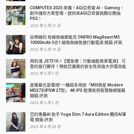
COMPUTEX 2025 來囉！AGI亞奇雷 AI・Gaming・
創作儲存方案登場，趕快來AGI亞奇雷挑戰任務抽
PS5！
2025 年 5 月 21 日
自帶線的 有線無線都能充 ONPRO MagReact M5
10000mAh 5合1 磁吸無線急速行動電源 開箱 評測
2025 年 5 月 19 日
飛利浦 JS7310 ⚡【電急便｜行動儲能救車電源】 可
靠的旅行夥伴！帶給您優異的安全性與強大供電效能
2025 年 5 月 7 日
是螢幕也是電視! 一機超多用途「MSI微星 Modern
MD272UPSW 27型」 4K IPS 輕薄商用智慧聯網螢幕
開箱 評測
2025 年 5 月 1 日
您的專屬AI 助手 Yoga Slim 7 Aura Edition 觸控AI筆
電 開箱 評測
2025 年 4 月 28 日