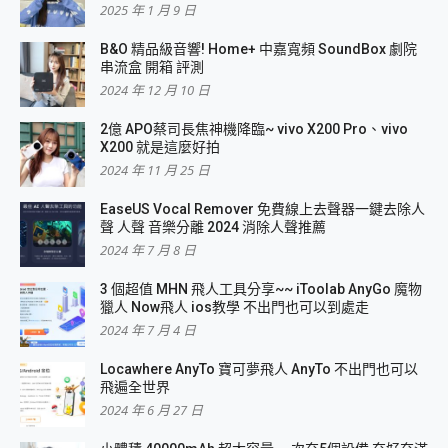
2025 年 1 月 9 日
B&O 精品級音響! Home+ 中嘉寬頻 SoundBox 劇院
串流盒 開箱 評測
2024 年 12 月 10 日
2億 APO蔡司長焦神機降臨~ vivo X200 Pro、vivo
X200 就是這麼好拍
2024 年 11 月 25 日
EaseUS Vocal Remover 免費線上去聲器一鍵去除人
聲 人聲 音樂分離 2024 消除人聲推薦
2024 年 7 月 8 日
3 個超值 MHN 飛人工具分享~~ iToolab AnyGo 魔物
獵人 Now飛人 ios教學 不出門也可以到處走
2024 年 7 月 4 日
Locawhere AnyTo 寶可夢飛人 AnyTo 不出門也可以
飛遍全世界
2024 年 6 月 27 日