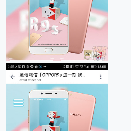
2億 APO蔡司長焦神機降臨~ vivo X200 Pro、vivo X200 就是這麼好拍
EaseUS Vocal Remover 免費線上去聲器一鍵去除人聲 人聲 音樂分離 2024 消除人聲推薦
3 個超值 MHN 飛人工具分享~~ iToolab AnyGo 魔物獵人 Now飛人 ios教學 不出門也可以到處走
Locawhere AnyTo 寶可夢飛人 AnyTo 不出門也可以飛遍全世界
小體積 40000mAh 超大容量 一次充5個設備 充好充滿 CUKTECH 酷態科 300W 微型充電站 開箱 評測
97.3% 恢復率，資料救援就是這麼簡單 EaseUS Data Recovery Wizard Free 18.0.0 業界最好的資料救援軟體
磁碟系統大風吹 有了 磁碟管理程式 EaseUS Partition Master 就是這麼簡單
全新 SONY Xperia 1 VI 開箱! 相機實測! 長焦覆蓋更遠更清晰、2日長續航、頂尖影音娛樂效能~
Xiaomi 14 Ultra 開箱 評測~ 有深度的 Leica 影像旗艦手機! 加碼小旗艦 Xiaomi 14 開箱 評測
vivo TWS 3e 真無線藍牙耳機智慧降噪升級、音質明亮溫潤，並支援雙設備連接~
MSI Claw 掌機專屬配件包 來囉 完美保護 MSI Claw A1M-026TW 電競掌機
人像旗艦 vivo V30 系列 開箱 評測! 首搭蔡司光學鏡頭、攝影棚級柔光環、拍攝功能最好玩的美拍神機 vivo V30 Pro
多個願望一次滿足 超強散熱 微星 MSI Claw A1M-026TW 電競掌機 開箱 評測
一吸完美對位 擁有超強吸力與超好用的隱磁支架 O-ONE MAG 最會吸的行動電源 開箱 評測
OPPO 哈蘇 300mm 專業增距鏡實測：Find X9 Ultra 光學長焦隨手拍，紀錄生活就是這麼簡單
Motorola edge 70 pro 及 moto g37 power上市，登錄在送飛利浦氣炸鍋
近八千元的 Soundcore Liberty 5 Pro Max，有螢幕的耳機會是智商稅嗎?
ASUS Pad 全面應援 Me Time，加碼愛奇藝黃金雙周卡體驗，專案價最低 NT$0 起