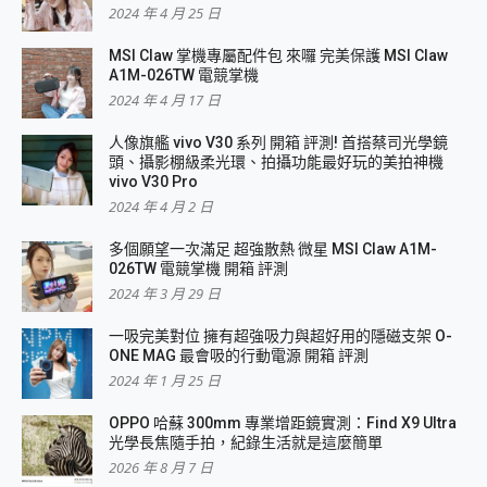
2024 年 4 月 25 日
MSI Claw 掌機專屬配件包 來囉 完美保護 MSI Claw
A1M-026TW 電競掌機
2024 年 4 月 17 日
人像旗艦 vivo V30 系列 開箱 評測! 首搭蔡司光學鏡
頭、攝影棚級柔光環、拍攝功能最好玩的美拍神機
vivo V30 Pro
2024 年 4 月 2 日
多個願望一次滿足 超強散熱 微星 MSI Claw A1M-
026TW 電競掌機 開箱 評測
2024 年 3 月 29 日
一吸完美對位 擁有超強吸力與超好用的隱磁支架 O-
ONE MAG 最會吸的行動電源 開箱 評測
2024 年 1 月 25 日
OPPO 哈蘇 300mm 專業增距鏡實測：Find X9 Ultra
光學長焦隨手拍，紀錄生活就是這麼簡單
2026 年 8 月 7 日