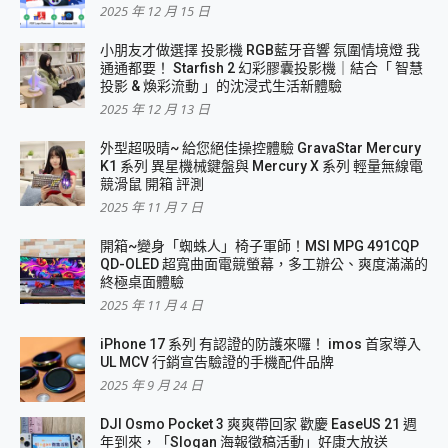
2025 年 12 月 15 日
小朋友才做選擇 投影機 RGB藍牙音響 氛圍情境燈 我
通通都要！ Starfish 2 幻彩膠囊投影機｜結合「 智慧
投影 & 煥彩流動 」的沈浸式生活新體驗
2025 年 12 月 13 日
外型超吸晴~ 給您絕佳操控體驗 GravaStar Mercury
K1 系列 異星機械鍵盤與 Mercury X 系列 輕量無線電
競滑鼠 開箱 評測
2025 年 11 月 7 日
開箱~變身「蜘蛛人」椅子軍師！MSI MPG 491CQP
QD-OLED 超寬曲面電競螢幕，多工辦公、爽度滿滿的
終極桌面體驗
2025 年 11 月 4 日
iPhone 17 系列 有認證的防護來囉！ imos 首家導入
UL MCV 行銷宣告驗證的手機配件品牌
2025 年 9 月 24 日
DJI Osmo Pocket 3 爽爽帶回家 歡慶 EaseUS 21 週
年到來，「Slogan 海報徵稿活動」好康大放送