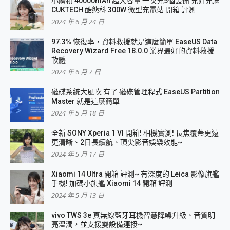
小體積 40000mAh 超大容量 一次充5個設備 充好充滿
CUKTECH 酷態科 300W 微型充電站 開箱 評測
2024 年 6 月 24 日
97.3% 恢復率，資料救援就是這麼簡單 EaseUS Data
Recovery Wizard Free 18.0.0 業界最好的資料救援
軟體
2024 年 6 月 7 日
磁碟系統大風吹 有了 磁碟管理程式 EaseUS Partition
Master 就是這麼簡單
2024 年 5 月 18 日
全新 SONY Xperia 1 VI 開箱! 相機實測! 長焦覆蓋更遠
更清晰、2日長續航、頂尖影音娛樂效能~
2024 年 5 月 17 日
Xiaomi 14 Ultra 開箱 評測~ 有深度的 Leica 影像旗艦
手機! 加碼小旗艦 Xiaomi 14 開箱 評測
2024 年 5 月 13 日
vivo TWS 3e 真無線藍牙耳機智慧降噪升級、音質明
亮溫潤，並支援雙設備連接~