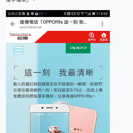
外型超吸晴~ 給您絕佳操控體驗 GravaStar Mercury K1 系列 異星機械鍵盤與 Mercury X 系列 輕量無線電競滑鼠 開箱 評測
開箱~變身「蜘蛛人」椅子軍師！MSI MPG 491CQP QD-OLED 超寬曲面電競螢幕，多工辦公、爽度滿滿的終極桌面體驗
iPhone 17 系列 有認證的防護來囉！ imos 首家導入 UL MCV 行銷宣告驗證的手機配件品牌
DJI Osmo Pocket 3 爽爽帶回家 歡慶 EaseUS 21 週年到來，「Slogan 海報徵稿活動」好康大放送
小巧好吸不擋鏡頭 有Qi2認證的 ONPRO MagReact MXs2 5000mAh薄型磁吸無線急速行動電源 開箱 評測
會走動的冷暖氣 SONY REON POCKET PRO 穿戴式智慧冷暖調溫裝置 開箱 評測
寶可夢飛人外掛iToolab AnyGo全新升級，GO Fest 五折優惠嗨翻天！支援 iOS/Android！
百倍變焦實測~ vivo X200 Pro 與 S25 Ultra 誰能滿足全場景拍攝需求？
超好用的 PLAUD NotePin AI 智慧錄音膠囊~ 您的AI 秘書已上線 每月免費送你 300分鐘轉寫
COMPUTEX 2025 來囉！AGI亞奇雷 AI・Gaming・創作儲存方案登場，趕快來AGI亞奇雷挑戰任務抽 PS5！
自帶線的 有線無線都能充 ONPRO MagReact M5 10000mAh 5合1 磁吸無線急速行動電源 開箱 評測
飛利浦 JS7310 ⚡【電急便｜行動儲能救車電源】 可靠的旅行夥伴！帶給您優異的安全性與強大供電效能
是螢幕也是電視! 一機超多用途「MSI微星 Modern MD272UPSW 27型」 4K IPS 輕薄商用智慧聯網螢幕 開箱 評測
您的專屬AI 助手 Yoga Slim 7 Aura Edition 觸控AI筆電 開箱 評測
realme 14 Pro 超硬軍規、冰感變色實測，realme 14 5G 遊戲戰鬥值爆表，效能x娛樂全都要！
iPhone、Apple Watch、AirPods耳機 三個設備充電一起搞定 ONPRO MagReact™ M3 3 in 1可攜摺疊無線充電器 開箱 評測
動靜皆宜「HUAWEI FreeArc」開放式耳掛耳機，無感配戴! 超穩超服貼，音質、通話也很優質
好玩好拍 vivo V50 ~ 口袋裡的 Zeiss 潮流攝影棚!
25種洗烘模式一機搞定! Roborock 衣莉莎白 H1 Neo分子篩洗脫烘 AI 滾筒洗衣機
給 MSI Claw 系列電競掌機 最完美的家 MSI Nest Docking Station 掌機專屬擴充底座 開箱 評測
B&O 精品級音響! Home+ 中嘉寬頻 SoundBox 劇院串流盒 開箱 評測