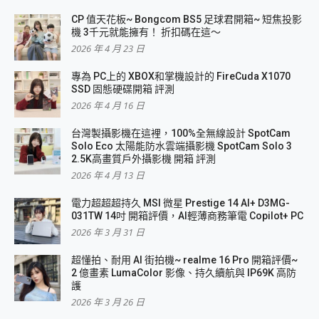
CP 值天花板~ Bongcom BS5 足球君開箱~ 短焦投影
機 3千元就能擁有！ 折扣碼在這～
2026 年 4 月 23 日
專為 PC上的 XBOX和掌機設計的 FireCuda X1070
SSD 固態硬碟開箱 評測
2026 年 4 月 16 日
台灣製攝影機在這裡，100%全無線設計 SpotCam
Solo Eco 太陽能防水雲端攝影機 SpotCam Solo 3
2.5K高畫質戶外攝影機 開箱 評測
2026 年 4 月 13 日
電力超超超持久 MSI 微星 Prestige 14 AI+ D3MG-
031TW 14吋 開箱評價，AI輕薄商務筆電 Copilot+ PC
2026 年 3 月 31 日
超懂拍、耐用 AI 街拍機~ realme 16 Pro 開箱評價~
2 億畫素 LumaColor 影像、持久續航與 IP69K 高防
護
2026 年 3 月 26 日