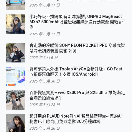
2025 年 8 月 11 日
小巧好吸不擋鏡頭 有Qi2認證的 ONPRO MagReact
MXs2 5000mAh薄型磁吸無線急速行動電源 開箱 評
測
2025 年 6 月 11 日
會走動的冷暖氣 SONY REON POCKET PRO 穿戴式智
慧冷暖調溫裝置 開箱 評測
2025 年 6 月 6 日
寶可夢飛人外掛iToolab AnyGo全新升級，GO Fest
五折優惠嗨翻天！支援 iOS/Android！
2025 年 5 月 30 日
百倍變焦實測~ vivo X200 Pro 與 S25 Ultra 誰能滿足
全場景拍攝需求？
2025 年 5 月 28 日
超好用的 PLAUD NotePin AI 智慧錄音膠囊~ 您的AI
秘書已上線 每月免費送你 300分鐘轉寫
2025 年 5 月 26 日