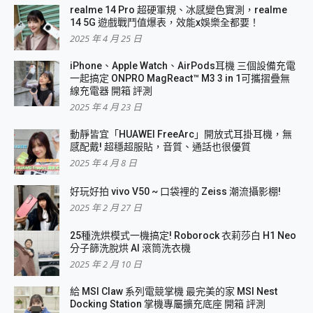
realme 14 Pro 超硬軍規、冰感變色實測，realme
14 5G 遊戲戰鬥值爆表，效能x娛樂全都要！
2025 年 4 月 25 日
iPhone、Apple Watch、AirPods耳機 三個設備充電
一起搞定 ONPRO MagReact™ M3 3 in 1可攜摺疊無
線充電器 開箱 評測
2025 年 4 月 23 日
動靜皆宜「HUAWEI FreeArc」開放式耳掛耳機，無
感配戴! 超穩超服貼，音質、通話也很優質
2025 年 4 月 8 日
好玩好拍 vivo V50 ~ 口袋裡的 Zeiss 潮流攝影棚!
2025 年 2 月 27 日
25種洗烘模式一機搞定! Roborock 衣莉莎白 H1 Neo
分子篩洗脫烘 AI 滾筒洗衣機
2025 年 2 月 10 日
給 MSI Claw 系列電競掌機 最完美的家 MSI Nest
Docking Station 掌機專屬擴充底座 開箱 評測