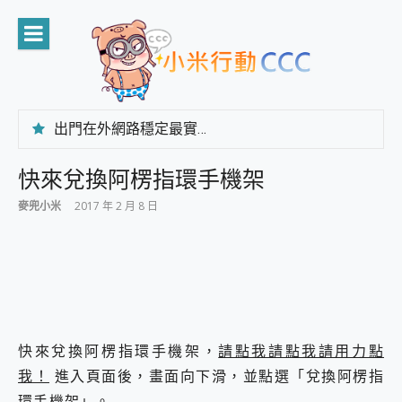
Skip
to
content
出門在外網路穩定最實在 「台灣大哥大」榮獲 4G/5G 在線率全球 NO.3 全台第一與全台六冠王實測心得，走到哪順到哪！
「AUSNAT R1 錄音卡」開箱評測~ 終結會議紀錄地獄，自動生成摘要報告，200+語言翻譯，旅遊最強搭檔。
CP 值天花板~ Bongcom BS5 足球君開箱~ 短焦投影機 3千元就能擁有！ 折扣碼在這～
快來兌換阿楞指環手機架
專為 PC上的 XBOX和掌機設計的 FireCuda X1070 SSD 固態硬碟開箱 評測
麥兜小米
2017 年 2 月 8 日
台灣製攝影機在這裡，100%全無線設計 SpotCam Solo Eco 太陽能防水雲端攝影機 SpotCam Solo 3 2.5K高畫質戶外攝影機 開箱 評測
電力超超超持久 MSI 微星 Prestige 14 AI+ D3MG-031TW 14吋 開箱評價，AI輕薄商務筆電 Copilot+ PC
超懂拍、耐用 AI 街拍機~ realme 16 Pro 開箱評價~ 2 億畫素 LumaColor 影像、持久續航與 IP69K 高防護
防窺黑科技 Galaxy S26 Ultra系列保護貼怎麼選？imos AR 低反光玻璃、藍寶石鏡頭貼與軍規防摔殼完整開箱評價
AI 支付 一錶搞定大小事 Xiaomi Watch 5 開箱 評測
超驚艷 讓人一眼就愛上 LENOVO 聯想 Yoga Book 9 14吋 AI輕薄筆電 開箱 評測
美到讓人超想擁有 moto pad 60 系列 與 Moto | Swarovski razr 60 冰藍限定版本 開箱 評測
好用的 EaseUS Partition Master 讓您輕鬆的移除與格式化有防寫保護的隨身碟或SD卡
快來兌換阿楞指環手機架，
請點我請點我請用力點
一鍵修復模糊影片、舊照的 AI 好幫手! VideoProc Converter AI 新版全解析 × 年末優惠，一篇全看懂
我！
進入頁面後，畫面向下滑，並點選「兌換阿楞指
小朋友才做選擇 投影機 RGB藍牙音響 氛圍情境燈 我通通都要！ Starfish 2 幻彩膠囊投影機｜結合「 智慧投影 & 煥彩流動 」的沈浸式生活新體驗
環手機架」。