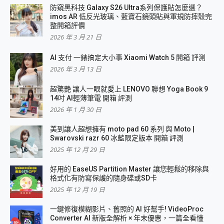
防窺黑科技 Galaxy S26 Ultra系列保護貼怎麼選？
imos AR 低反光玻璃、藍寶石鏡頭貼與軍規防摔殼完
整開箱評價
2026 年 3 月 21 日
AI 支付 一錶搞定大小事 Xiaomi Watch 5 開箱 評測
2026 年 3 月 13 日
超驚艷 讓人一眼就愛上 LENOVO 聯想 Yoga Book 9
14吋 AI輕薄筆電 開箱 評測
2026 年 1 月 30 日
美到讓人超想擁有 moto pad 60 系列 與 Moto |
Swarovski razr 60 冰藍限定版本 開箱 評測
2025 年 12 月 29 日
好用的 EaseUS Partition Master 讓您輕鬆的移除與
格式化有防寫保護的隨身碟或SD卡
2025 年 12 月 19 日
一鍵修復模糊影片、舊照的 AI 好幫手! VideoProc
Converter AI 新版全解析 × 年末優惠，一篇全看懂