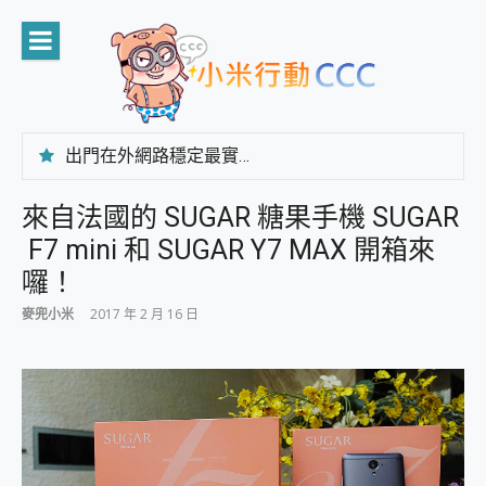
Skip
to
content
出門在外網路穩定最實在 「台灣大哥大」榮獲 4G/5G 在線率全球 NO.3 全台第一與全台六冠王實測心得，走到哪順到哪！
「AUSNAT R1 錄音卡」開箱評測~ 終結會議紀錄地獄，自動生成摘要報告，200+語言翻譯，旅遊最強搭檔。
CP 值天花板~ Bongcom BS5 足球君開箱~ 短焦投影機 3千元就能擁有！ 折扣碼在這～
來自法國的 SUGAR 糖果手機 SUGAR
專為 PC上的 XBOX和掌機設計的 FireCuda X1070 SSD 固態硬碟開箱 評測
F7 mini 和 SUGAR Y7 MAX 開箱來
台灣製攝影機在這裡，100%全無線設計 SpotCam Solo Eco 太陽能防水雲端攝影機 SpotCam Solo 3 2.5K高畫質戶外攝影機 開箱 評測
電力超超超持久 MSI 微星 Prestige 14 AI+ D3MG-031TW 14吋 開箱評價，AI輕薄商務筆電 Copilot+ PC
囉！
超懂拍、耐用 AI 街拍機~ realme 16 Pro 開箱評價~ 2 億畫素 LumaColor 影像、持久續航與 IP69K 高防護
麥兜小米
2017 年 2 月 16 日
防窺黑科技 Galaxy S26 Ultra系列保護貼怎麼選？imos AR 低反光玻璃、藍寶石鏡頭貼與軍規防摔殼完整開箱評價
AI 支付 一錶搞定大小事 Xiaomi Watch 5 開箱 評測
超驚艷 讓人一眼就愛上 LENOVO 聯想 Yoga Book 9 14吋 AI輕薄筆電 開箱 評測
美到讓人超想擁有 moto pad 60 系列 與 Moto | Swarovski razr 60 冰藍限定版本 開箱 評測
好用的 EaseUS Partition Master 讓您輕鬆的移除與格式化有防寫保護的隨身碟或SD卡
一鍵修復模糊影片、舊照的 AI 好幫手! VideoProc Converter AI 新版全解析 × 年末優惠，一篇全看懂
小朋友才做選擇 投影機 RGB藍牙音響 氛圍情境燈 我通通都要！ Starfish 2 幻彩膠囊投影機｜結合「 智慧投影 & 煥彩流動 」的沈浸式生活新體驗