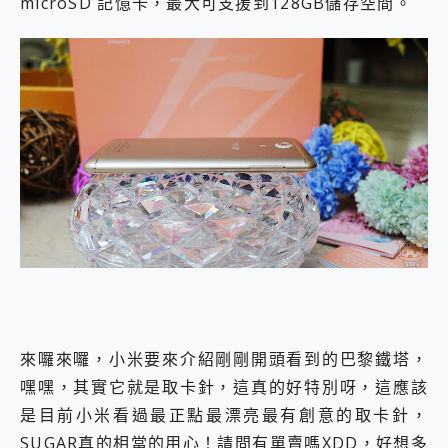
microSD 記憶卡，最大可支援到128GB儲存空間。
來囉來囉，小米要來介紹剛剛開頭看到的巴黎鐵塔，
嘿嘿，其實它就是取卡針，這真的好特別呀，這應該
是目前小米看過最正點最漂亮最有創意的取卡針，
SUGAR真的相當的用心！請問有單賣嗎XDD，好想多