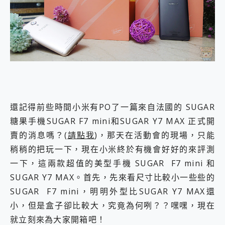
外型超吸晴~ 給您絕佳操控體驗 GravaStar Mercury K1 系列 異星機械鍵盤與 Mercury X 系列 輕量無線電競滑鼠 開箱 評測
開箱~變身「蜘蛛人」椅子軍師！MSI MPG 491CQP QD-OLED 超寬曲面電競螢幕，多工辦公、爽度滿滿的終極桌面體驗
iPhone 17 系列 有認證的防護來囉！ imos 首家導入 UL MCV 行銷宣告驗證的手機配件品牌
DJI Osmo Pocket 3 爽爽帶回家 歡慶 EaseUS 21 週年到來，「Slogan 海報徵稿活動」好康大放送
小巧好吸不擋鏡頭 有Qi2認證的 ONPRO MagReact MXs2 5000mAh薄型磁吸無線急速行動電源 開箱 評測
會走動的冷暖氣 SONY REON POCKET PRO 穿戴式智慧冷暖調溫裝置 開箱 評測
寶可夢飛人外掛iToolab AnyGo全新升級，GO Fest 五折優惠嗨翻天！支援 iOS/Android！
百倍變焦實測~ vivo X200 Pro 與 S25 Ultra 誰能滿足全場景拍攝需求？
超好用的 PLAUD NotePin AI 智慧錄音膠囊~ 您的AI 秘書已上線 每月免費送你 300分鐘轉寫
COMPUTEX 2025 來囉！AGI亞奇雷 AI・Gaming・創作儲存方案登場，趕快來AGI亞奇雷挑戰任務抽 PS5！
還記得前些時間小米有PO了一篇來自法國的 SUGAR
自帶線的 有線無線都能充 ONPRO MagReact M5 10000mAh 5合1 磁吸無線急速行動電源 開箱 評測
糖果手機SUGAR F7 mini和SUGAR Y7 MAX 正式開
飛利浦 JS7310 ⚡【電急便｜行動儲能救車電源】 可靠的旅行夥伴！帶給您優異的安全性與強大供電效能
是螢幕也是電視! 一機超多用途「MSI微星 Modern MD272UPSW 27型」 4K IPS 輕薄商用智慧聯網螢幕 開箱 評測
賣的消息嗎？(
請點我
)，那天在活動會的現場，只能
您的專屬AI 助手 Yoga Slim 7 Aura Edition 觸控AI筆電 開箱 評測
稍稍的把玩一下，現在小米終於有機會好好的來評測
realme 14 Pro 超硬軍規、冰感變色實測，realme 14 5G 遊戲戰鬥值爆表，效能x娛樂全都要！
一下，這兩款超值的美型手機 SUGAR F7 mini 和
iPhone、Apple Watch、AirPods耳機 三個設備充電一起搞定 ONPRO MagReact™ M3 3 in 1可攜摺疊無線充電器 開箱 評測
SUGAR Y7 MAX。首先，先來看尺寸比較小一些些的
動靜皆宜「HUAWEI FreeArc」開放式耳掛耳機，無感配戴! 超穩超服貼，音質、通話也很優質
好玩好拍 vivo V50 ~ 口袋裡的 Zeiss 潮流攝影棚!
SUGAR F7 mini，明明外型比SUGAR Y7 MAX還
25種洗烘模式一機搞定! Roborock 衣莉莎白 H1 Neo分子篩洗脫烘 AI 滾筒洗衣機
小，但是盒子卻比較大，究竟為何咧？？嘿嘿，現在
給 MSI Claw 系列電競掌機 最完美的家 MSI Nest Docking Station 掌機專屬擴充底座 開箱 評測
就立刻來為大家開箱吧！
B&O 精品級音響! Home+ 中嘉寬頻 SoundBox 劇院串流盒 開箱 評測