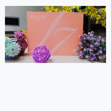
2億 APO蔡司長焦神機降臨~ vivo X200 Pro、vivo X200 就是這麼好拍
EaseUS Vocal Remover 免費線上去聲器一鍵去除人聲 人聲 音樂分離 2024 消除人聲推薦
3 個超值 MHN 飛人工具分享~~ iToolab AnyGo 魔物獵人 Now飛人 ios教學 不出門也可以到處走
Locawhere AnyTo 寶可夢飛人 AnyTo 不出門也可以飛遍全世界
小體積 40000mAh 超大容量 一次充5個設備 充好充滿 CUKTECH 酷態科 300W 微型充電站 開箱 評測
97.3% 恢復率，資料救援就是這麼簡單 EaseUS Data Recovery Wizard Free 18.0.0 業界最好的資料救援軟體
磁碟系統大風吹 有了 磁碟管理程式 EaseUS Partition Master 就是這麼簡單
全新 SONY Xperia 1 VI 開箱! 相機實測! 長焦覆蓋更遠更清晰、2日長續航、頂尖影音娛樂效能~
Xiaomi 14 Ultra 開箱 評測~ 有深度的 Leica 影像旗艦手機! 加碼小旗艦 Xiaomi 14 開箱 評測
vivo TWS 3e 真無線藍牙耳機智慧降噪升級、音質明亮溫潤，並支援雙設備連接~
MSI Claw 掌機專屬配件包 來囉 完美保護 MSI Claw A1M-026TW 電競掌機
人像旗艦 vivo V30 系列 開箱 評測! 首搭蔡司光學鏡頭、攝影棚級柔光環、拍攝功能最好玩的美拍神機 vivo V30 Pro
多個願望一次滿足 超強散熱 微星 MSI Claw A1M-026TW 電競掌機 開箱 評測
一吸完美對位 擁有超強吸力與超好用的隱磁支架 O-ONE MAG 最會吸的行動電源 開箱 評測
Motorola edge 70 pro 及 moto g37 power上市，登錄在送飛利浦氣炸鍋
近八千元的 Soundcore Liberty 5 Pro Max，有螢幕的耳機會是智商稅嗎?
ASUS Pad 全面應援 Me Time，加碼愛奇藝黃金雙周卡體驗，專案價最低 NT$0 起
榮耀 HONOR 600 Pro x MOLLY Limited Edition 限量版開賣，攜手味全龍進駐大巨蛋萬人盛典