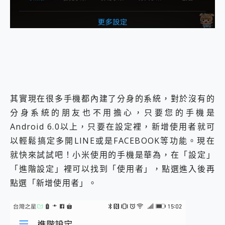
外型超吸晴~ 給您絕佳操控體驗 GravaStar Mercury K1 系列 異星機械鍵盤與 Mercury X 系列 輕量無線電競滑鼠 開箱 評測
開箱~變身「蜘蛛人」椅子軍師！MSI MPG 491CQP QD-OLED 超寬曲面電競螢幕，多工辦公、爽度滿滿的終極桌面體驗
iPhone 17 系列 有認證的防護來囉！ imos 首家導入 UL MCV 行銷宣告驗證的手機配件品牌
DJI Osmo Pocket 3 爽爽帶回家 歡慶 EaseUS 21 週年到來，「Slogan 海報徵稿活動」好康大放送
小巧好吸不擋鏡頭 有Qi2認證的 ONPRO MagReact MXs2 5000mAh薄型磁吸無線急速行動電源 開箱 評測
會走動的冷暖氣 SONY REON POCKET PRO 穿戴式智慧冷暖調溫裝置 開箱 評測
寶可夢飛人外掛iToolab AnyGo全新升級，GO Fest 五折優惠嗨翻天！支援 iOS/Android！
百倍變焦實測~ vivo X200 Pro 與 S25 Ultra 誰能滿足全場景拍攝需求？
超好用的 PLAUD NotePin AI 智慧錄音膠囊~ 您的AI 秘書已上線 每月免費送你 300分鐘轉寫
其實現在很多手機都內建了分身的系統，對於沒有的
COMPUTEX 2025 來囉！AGI亞奇雷 AI・Gaming・創作儲存方案登場，趕快來AGI亞奇雷挑戰任務抽 PS5！
分身系統的朋友也不用擔心，只要您的手機是
自帶線的 有線無線都能充 ONPRO MagReact M5 10000mAh 5合1 磁吸無線急速行動電源 開箱 評測
飛利浦 JS7310 ⚡【電急便｜行動儲能救車電源】 可靠的旅行夥伴！帶給您優異的安全性與強大供電效能
Android 6.0以上，只要在設定裡，新增使用者就可
是螢幕也是電視! 一機超多用途「MSI微星 Modern MD272UPSW 27型」 4K IPS 輕薄商用智慧聯網螢幕 開箱 評測
以輕鬆搞定多開LINE或是FACEBOOK等功能。現在
您的專屬AI 助手 Yoga Slim 7 Aura Edition 觸控AI筆電 開箱 評測
就快來試試吧！小米使用的手機是華為，在「設定」
realme 14 Pro 超硬軍規、冰感變色實測，realme 14 5G 遊戲戰鬥值爆表，效能x娛樂全都要！
iPhone、Apple Watch、AirPods耳機 三個設備充電一起搞定 ONPRO MagReact™ M3 3 in 1可攜摺疊無線充電器 開箱 評測
「進階設定」裡可以找到「使用者」，點選進入後再
動靜皆宜「HUAWEI FreeArc」開放式耳掛耳機，無感配戴! 超穩超服貼，音質、通話也很優質
點選「新增使用者」。
好玩好拍 vivo V50 ~ 口袋裡的 Zeiss 潮流攝影棚!
25種洗烘模式一機搞定! Roborock 衣莉莎白 H1 Neo分子篩洗脫烘 AI 滾筒洗衣機
給 MSI Claw 系列電競掌機 最完美的家 MSI Nest Docking Station 掌機專屬擴充底座 開箱 評測
B&O 精品級音響! Home+ 中嘉寬頻 SoundBox 劇院串流盒 開箱 評測