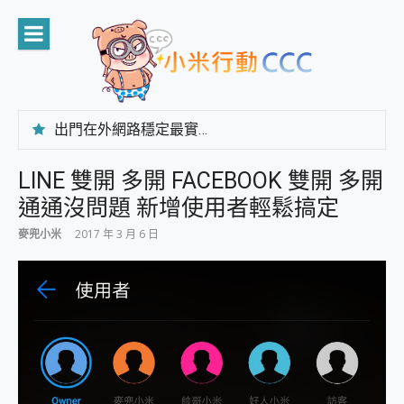
Skip
to
content
出門在外網路穩定最實在 「台灣大哥大」榮獲 4G/5G 在線率全球 NO.3 全台第一與全台六冠王實測心得，走到哪順到哪！
「AUSNAT R1 錄音卡」開箱評測~ 終結會議紀錄地獄，自動生成摘要報告，200+語言翻譯，旅遊最強搭檔。
CP 值天花板~ Bongcom BS5 足球君開箱~ 短焦投影機 3千元就能擁有！ 折扣碼在這～
LINE 雙開 多開 FACEBOOK 雙開 多開
專為 PC上的 XBOX和掌機設計的 FireCuda X1070 SSD 固態硬碟開箱 評測
通通沒問題 新增使用者輕鬆搞定
台灣製攝影機在這裡，100%全無線設計 SpotCam Solo Eco 太陽能防水雲端攝影機 SpotCam Solo 3 2.5K高畫質戶外攝影機 開箱 評測
電力超超超持久 MSI 微星 Prestige 14 AI+ D3MG-031TW 14吋 開箱評價，AI輕薄商務筆電 Copilot+ PC
麥兜小米
2017 年 3 月 6 日
超懂拍、耐用 AI 街拍機~ realme 16 Pro 開箱評價~ 2 億畫素 LumaColor 影像、持久續航與 IP69K 高防護
防窺黑科技 Galaxy S26 Ultra系列保護貼怎麼選？imos AR 低反光玻璃、藍寶石鏡頭貼與軍規防摔殼完整開箱評價
AI 支付 一錶搞定大小事 Xiaomi Watch 5 開箱 評測
超驚艷 讓人一眼就愛上 LENOVO 聯想 Yoga Book 9 14吋 AI輕薄筆電 開箱 評測
美到讓人超想擁有 moto pad 60 系列 與 Moto | Swarovski razr 60 冰藍限定版本 開箱 評測
好用的 EaseUS Partition Master 讓您輕鬆的移除與格式化有防寫保護的隨身碟或SD卡
一鍵修復模糊影片、舊照的 AI 好幫手! VideoProc Converter AI 新版全解析 × 年末優惠，一篇全看懂
小朋友才做選擇 投影機 RGB藍牙音響 氛圍情境燈 我通通都要！ Starfish 2 幻彩膠囊投影機｜結合「 智慧投影 & 煥彩流動 」的沈浸式生活新體驗