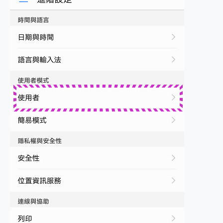
2億 APO蔡司長焦神機降臨~ vivo X200 Pro、vivo X200 就是這麼好拍
EaseUS Vocal Remover 免費線上去聲器一鍵去除人聲 人聲 音樂分離 2024 消除人聲推薦
3 個超值 MHN 飛人工具分享~~ iToolab AnyGo 魔物獵人 Now飛人 ios教學 不出門也可以到處走
Locawhere AnyTo 寶可夢飛人 AnyTo 不出門也可以飛遍全世界
小體積 40000mAh 超大容量 一次充5個設備 充好充滿 CUKTECH 酷態科 300W 微型充電站 開箱 評測
97.3% 恢復率，資料救援就是這麼簡單 EaseUS Data Recovery Wizard Free 18.0.0 業界最好的資料救援軟體
磁碟系統大風吹 有了 磁碟管理程式 EaseUS Partition Master 就是這麼簡單
全新 SONY Xperia 1 VI 開箱! 相機實測! 長焦覆蓋更遠更清晰、2日長續航、頂尖影音娛樂效能~
Xiaomi 14 Ultra 開箱 評測~ 有深度的 Leica 影像旗艦手機! 加碼小旗艦 Xiaomi 14 開箱 評測
vivo TWS 3e 真無線藍牙耳機智慧降噪升級、音質明亮溫潤，並支援雙設備連接~
MSI Claw 掌機專屬配件包 來囉 完美保護 MSI Claw A1M-026TW 電競掌機
人像旗艦 vivo V30 系列 開箱 評測! 首搭蔡司光學鏡頭、攝影棚級柔光環、拍攝功能最好玩的美拍神機 vivo V30 Pro
多個願望一次滿足 超強散熱 微星 MSI Claw A1M-026TW 電競掌機 開箱 評測
一吸完美對位 擁有超強吸力與超好用的隱磁支架 O-ONE MAG 最會吸的行動電源 開箱 評測
OPPO 哈蘇 300mm 專業增距鏡實測：Find X9 Ultra 光學長焦隨手拍，紀錄生活就是這麼簡單
Motorola edge 70 pro 及 moto g37 power上市，登錄在送飛利浦氣炸鍋
近八千元的 Soundcore Liberty 5 Pro Max，有螢幕的耳機會是智商稅嗎?
ASUS Pad 全面應援 Me Time，加碼愛奇藝黃金雙周卡體驗，專案價最低 NT$0 起