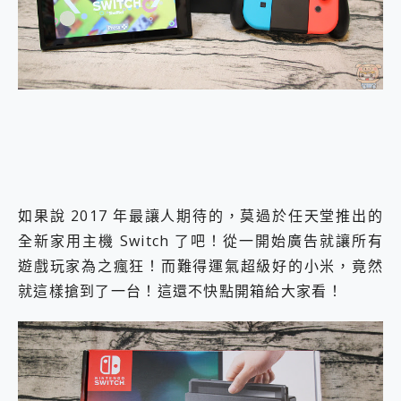
外型超吸晴~ 給您絕佳操控體驗 GravaStar Mercury K1 系列 異星機械鍵盤與 Mercury X 系列 輕量無線電競滑鼠 開箱 評測
開箱~變身「蜘蛛人」椅子軍師！MSI MPG 491CQP QD-OLED 超寬曲面電競螢幕，多工辦公、爽度滿滿的終極桌面體驗
iPhone 17 系列 有認證的防護來囉！ imos 首家導入 UL MCV 行銷宣告驗證的手機配件品牌
DJI Osmo Pocket 3 爽爽帶回家 歡慶 EaseUS 21 週年到來，「Slogan 海報徵稿活動」好康大放送
小巧好吸不擋鏡頭 有Qi2認證的 ONPRO MagReact MXs2 5000mAh薄型磁吸無線急速行動電源 開箱 評測
會走動的冷暖氣 SONY REON POCKET PRO 穿戴式智慧冷暖調溫裝置 開箱 評測
寶可夢飛人外掛iToolab AnyGo全新升級，GO Fest 五折優惠嗨翻天！支援 iOS/Android！
百倍變焦實測~ vivo X200 Pro 與 S25 Ultra 誰能滿足全場景拍攝需求？
超好用的 PLAUD NotePin AI 智慧錄音膠囊~ 您的AI 秘書已上線 每月免費送你 300分鐘轉寫
COMPUTEX 2025 來囉！AGI亞奇雷 AI・Gaming・創作儲存方案登場，趕快來AGI亞奇雷挑戰任務抽 PS5！
自帶線的 有線無線都能充 ONPRO MagReact M5 10000mAh 5合1 磁吸無線急速行動電源 開箱 評測
如果說 2017 年最讓人期待的，莫過於任天堂推出的
飛利浦 JS7310 ⚡【電急便｜行動儲能救車電源】 可靠的旅行夥伴！帶給您優異的安全性與強大供電效能
全新家用主機 Switch 了吧！從一開始廣告就讓所有
是螢幕也是電視! 一機超多用途「MSI微星 Modern MD272UPSW 27型」 4K IPS 輕薄商用智慧聯網螢幕 開箱 評測
您的專屬AI 助手 Yoga Slim 7 Aura Edition 觸控AI筆電 開箱 評測
遊戲玩家為之瘋狂！而難得運氣超級好的小米，竟然
realme 14 Pro 超硬軍規、冰感變色實測，realme 14 5G 遊戲戰鬥值爆表，效能x娛樂全都要！
就這樣搶到了一台！這還不快點開箱給大家看！
iPhone、Apple Watch、AirPods耳機 三個設備充電一起搞定 ONPRO MagReact™ M3 3 in 1可攜摺疊無線充電器 開箱 評測
動靜皆宜「HUAWEI FreeArc」開放式耳掛耳機，無感配戴! 超穩超服貼，音質、通話也很優質
好玩好拍 vivo V50 ~ 口袋裡的 Zeiss 潮流攝影棚!
25種洗烘模式一機搞定! Roborock 衣莉莎白 H1 Neo分子篩洗脫烘 AI 滾筒洗衣機
給 MSI Claw 系列電競掌機 最完美的家 MSI Nest Docking Station 掌機專屬擴充底座 開箱 評測
B&O 精品級音響! Home+ 中嘉寬頻 SoundBox 劇院串流盒 開箱 評測