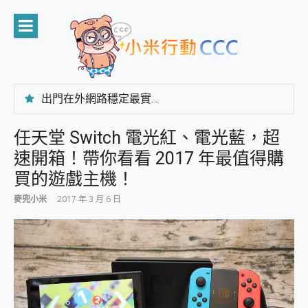
Skip
to
content
出門在外網路穩定最實在 「台灣大哥大」榮獲 4G/5G 在線率全球 NO.3 全台第一與全台六冠王實測心得，走到哪順到哪！
「AUSNAT R1 錄音卡」開箱評測~ 終結會議紀錄地獄，自動生成摘要報告，200+語言翻譯，旅遊最強搭檔。
CP 值天花板~ Bongcom BS5 足球君開箱~ 短焦投影機 3千元就能擁有！ 折扣碼在這～
任天堂 Switch 電光紅、電光藍，超
專為 PC上的 XBOX和掌機設計的 FireCuda X1070 SSD 固態硬碟開箱 評測
速開箱！帶你看看 2017 年最值得購
台灣製攝影機在這裡，100%全無線設計 SpotCam Solo Eco 太陽能防水雲端攝影機 SpotCam Solo 3 2.5K高畫質戶外攝影機 開箱 評測
電力超超超持久 MSI 微星 Prestige 14 AI+ D3MG-031TW 14吋 開箱評價，AI輕薄商務筆電 Copilot+ PC
買的遊戲主機！
超懂拍、耐用 AI 街拍機~ realme 16 Pro 開箱評價~ 2 億畫素 LumaColor 影像、持久續航與 IP69K 高防護
麥兜小米
2017 年 3 月 6 日
防窺黑科技 Galaxy S26 Ultra系列保護貼怎麼選？imos AR 低反光玻璃、藍寶石鏡頭貼與軍規防摔殼完整開箱評價
AI 支付 一錶搞定大小事 Xiaomi Watch 5 開箱 評測
超驚艷 讓人一眼就愛上 LENOVO 聯想 Yoga Book 9 14吋 AI輕薄筆電 開箱 評測
美到讓人超想擁有 moto pad 60 系列 與 Moto | Swarovski razr 60 冰藍限定版本 開箱 評測
好用的 EaseUS Partition Master 讓您輕鬆的移除與格式化有防寫保護的隨身碟或SD卡
一鍵修復模糊影片、舊照的 AI 好幫手! VideoProc Converter AI 新版全解析 × 年末優惠，一篇全看懂
小朋友才做選擇 投影機 RGB藍牙音響 氛圍情境燈 我通通都要！ Starfish 2 幻彩膠囊投影機｜結合「 智慧投影 & 煥彩流動 」的沈浸式生活新體驗