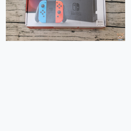
2億 APO蔡司長焦神機降臨~ vivo X200 Pro、vivo X200 就是這麼好拍
EaseUS Vocal Remover 免費線上去聲器一鍵去除人聲 人聲 音樂分離 2024 消除人聲推薦
3 個超值 MHN 飛人工具分享~~ iToolab AnyGo 魔物獵人 Now飛人 ios教學 不出門也可以到處走
Locawhere AnyTo 寶可夢飛人 AnyTo 不出門也可以飛遍全世界
小體積 40000mAh 超大容量 一次充5個設備 充好充滿 CUKTECH 酷態科 300W 微型充電站 開箱 評測
97.3% 恢復率，資料救援就是這麼簡單 EaseUS Data Recovery Wizard Free 18.0.0 業界最好的資料救援軟體
磁碟系統大風吹 有了 磁碟管理程式 EaseUS Partition Master 就是這麼簡單
全新 SONY Xperia 1 VI 開箱! 相機實測! 長焦覆蓋更遠更清晰、2日長續航、頂尖影音娛樂效能~
Xiaomi 14 Ultra 開箱 評測~ 有深度的 Leica 影像旗艦手機! 加碼小旗艦 Xiaomi 14 開箱 評測
vivo TWS 3e 真無線藍牙耳機智慧降噪升級、音質明亮溫潤，並支援雙設備連接~
MSI Claw 掌機專屬配件包 來囉 完美保護 MSI Claw A1M-026TW 電競掌機
人像旗艦 vivo V30 系列 開箱 評測! 首搭蔡司光學鏡頭、攝影棚級柔光環、拍攝功能最好玩的美拍神機 vivo V30 Pro
多個願望一次滿足 超強散熱 微星 MSI Claw A1M-026TW 電競掌機 開箱 評測
一吸完美對位 擁有超強吸力與超好用的隱磁支架 O-ONE MAG 最會吸的行動電源 開箱 評測
OPPO 哈蘇 300mm 專業增距鏡實測：Find X9 Ultra 光學長焦隨手拍，紀錄生活就是這麼簡單
Motorola edge 70 pro 及 moto g37 power上市，登錄在送飛利浦氣炸鍋
近八千元的 Soundcore Liberty 5 Pro Max，有螢幕的耳機會是智商稅嗎?
ASUS Pad 全面應援 Me Time，加碼愛奇藝黃金雙周卡體驗，專案價最低 NT$0 起