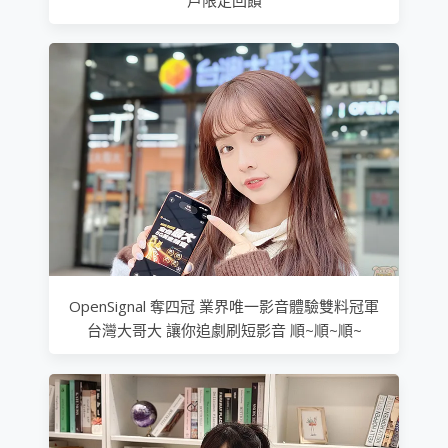
戶限定回饋
OpenSignal 奪四冠 業界唯一影音體驗雙料冠軍
台灣大哥大 讓你追劇刷短影音 順~順~順~