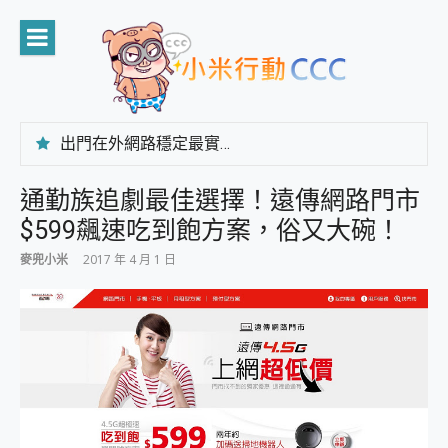
Skip
to
content
出門在外網路穩定最實在 「台灣大哥大」榮獲 4G/5G 在線率全球 NO.3 全台第一與全台六冠王實測心得，走到哪順到哪！
「AUSNAT R1 錄音卡」開箱評測~ 終結會議紀錄地獄，自動生成摘要報告，200+語言翻譯，旅遊最強搭檔。
CP 值天花板~ Bongcom BS5 足球君開箱~ 短焦投影機 3千元就能擁有！ 折扣碼在這～
通勤族追劇最佳選擇！遠傳網路門市
專為 PC上的 XBOX和掌機設計的 FireCuda X1070 SSD 固態硬碟開箱 評測
$599飆速吃到飽方案，俗又大碗！
台灣製攝影機在這裡，100%全無線設計 SpotCam Solo Eco 太陽能防水雲端攝影機 SpotCam Solo 3 2.5K高畫質戶外攝影機 開箱 評測
電力超超超持久 MSI 微星 Prestige 14 AI+ D3MG-031TW 14吋 開箱評價，AI輕薄商務筆電 Copilot+ PC
麥兜小米
2017 年 4 月 1 日
超懂拍、耐用 AI 街拍機~ realme 16 Pro 開箱評價~ 2 億畫素 LumaColor 影像、持久續航與 IP69K 高防護
防窺黑科技 Galaxy S26 Ultra系列保護貼怎麼選？imos AR 低反光玻璃、藍寶石鏡頭貼與軍規防摔殼完整開箱評價
AI 支付 一錶搞定大小事 Xiaomi Watch 5 開箱 評測
超驚艷 讓人一眼就愛上 LENOVO 聯想 Yoga Book 9 14吋 AI輕薄筆電 開箱 評測
美到讓人超想擁有 moto pad 60 系列 與 Moto | Swarovski razr 60 冰藍限定版本 開箱 評測
好用的 EaseUS Partition Master 讓您輕鬆的移除與格式化有防寫保護的隨身碟或SD卡
一鍵修復模糊影片、舊照的 AI 好幫手! VideoProc Converter AI 新版全解析 × 年末優惠，一篇全看懂
小朋友才做選擇 投影機 RGB藍牙音響 氛圍情境燈 我通通都要！ Starfish 2 幻彩膠囊投影機｜結合「 智慧投影 & 煥彩流動 」的沈浸式生活新體驗