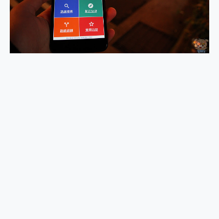
2億 APO蔡司長焦神機降臨~ vivo X200 Pro、vivo X200 就是這麼好拍
EaseUS Vocal Remover 免費線上去聲器一鍵去除人聲 人聲 音樂分離 2024 消除人聲推薦
3 個超值 MHN 飛人工具分享~~ iToolab AnyGo 魔物獵人 Now飛人 ios教學 不出門也可以到處走
Locawhere AnyTo 寶可夢飛人 AnyTo 不出門也可以飛遍全世界
小體積 40000mAh 超大容量 一次充5個設備 充好充滿 CUKTECH 酷態科 300W 微型充電站 開箱 評測
97.3% 恢復率，資料救援就是這麼簡單 EaseUS Data Recovery Wizard Free 18.0.0 業界最好的資料救援軟體
磁碟系統大風吹 有了 磁碟管理程式 EaseUS Partition Master 就是這麼簡單
全新 SONY Xperia 1 VI 開箱! 相機實測! 長焦覆蓋更遠更清晰、2日長續航、頂尖影音娛樂效能~
Xiaomi 14 Ultra 開箱 評測~ 有深度的 Leica 影像旗艦手機! 加碼小旗艦 Xiaomi 14 開箱 評測
vivo TWS 3e 真無線藍牙耳機智慧降噪升級、音質明亮溫潤，並支援雙設備連接~
MSI Claw 掌機專屬配件包 來囉 完美保護 MSI Claw A1M-026TW 電競掌機
人像旗艦 vivo V30 系列 開箱 評測! 首搭蔡司光學鏡頭、攝影棚級柔光環、拍攝功能最好玩的美拍神機 vivo V30 Pro
多個願望一次滿足 超強散熱 微星 MSI Claw A1M-026TW 電競掌機 開箱 評測
一吸完美對位 擁有超強吸力與超好用的隱磁支架 O-ONE MAG 最會吸的行動電源 開箱 評測
Motorola edge 70 pro 及 moto g37 power上市，登錄在送飛利浦氣炸鍋
近八千元的 Soundcore Liberty 5 Pro Max，有螢幕的耳機會是智商稅嗎?
ASUS Pad 全面應援 Me Time，加碼愛奇藝黃金雙周卡體驗，專案價最低 NT$0 起
榮耀 HONOR 600 Pro x MOLLY Limited Edition 限量版開賣，攜手味全龍進駐大巨蛋萬人盛典