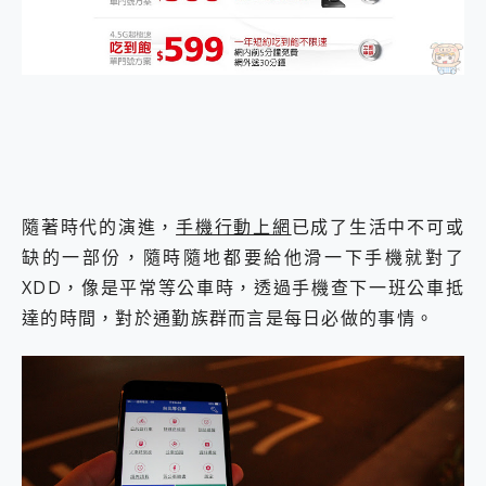
外型超吸晴~ 給您絕佳操控體驗 GravaStar Mercury K1 系列 異星機械鍵盤與 Mercury X 系列 輕量無線電競滑鼠 開箱 評測
開箱~變身「蜘蛛人」椅子軍師！MSI MPG 491CQP QD-OLED 超寬曲面電競螢幕，多工辦公、爽度滿滿的終極桌面體驗
iPhone 17 系列 有認證的防護來囉！ imos 首家導入 UL MCV 行銷宣告驗證的手機配件品牌
DJI Osmo Pocket 3 爽爽帶回家 歡慶 EaseUS 21 週年到來，「Slogan 海報徵稿活動」好康大放送
小巧好吸不擋鏡頭 有Qi2認證的 ONPRO MagReact MXs2 5000mAh薄型磁吸無線急速行動電源 開箱 評測
會走動的冷暖氣 SONY REON POCKET PRO 穿戴式智慧冷暖調溫裝置 開箱 評測
寶可夢飛人外掛iToolab AnyGo全新升級，GO Fest 五折優惠嗨翻天！支援 iOS/Android！
百倍變焦實測~ vivo X200 Pro 與 S25 Ultra 誰能滿足全場景拍攝需求？
超好用的 PLAUD NotePin AI 智慧錄音膠囊~ 您的AI 秘書已上線 每月免費送你 300分鐘轉寫
COMPUTEX 2025 來囉！AGI亞奇雷 AI・Gaming・創作儲存方案登場，趕快來AGI亞奇雷挑戰任務抽 PS5！
隨著時代的演進，
手機行動上網
已成了生活中不可或
自帶線的 有線無線都能充 ONPRO MagReact M5 10000mAh 5合1 磁吸無線急速行動電源 開箱 評測
缺的一部份，隨時隨地都要給他滑一下手機就對了
飛利浦 JS7310 ⚡【電急便｜行動儲能救車電源】 可靠的旅行夥伴！帶給您優異的安全性與強大供電效能
XDD，像是平常等公車時，透過手機查下一班公車抵
是螢幕也是電視! 一機超多用途「MSI微星 Modern MD272UPSW 27型」 4K IPS 輕薄商用智慧聯網螢幕 開箱 評測
您的專屬AI 助手 Yoga Slim 7 Aura Edition 觸控AI筆電 開箱 評測
達的時間，對於通勤族群而言是每日必做的事情。
realme 14 Pro 超硬軍規、冰感變色實測，realme 14 5G 遊戲戰鬥值爆表，效能x娛樂全都要！
iPhone、Apple Watch、AirPods耳機 三個設備充電一起搞定 ONPRO MagReact™ M3 3 in 1可攜摺疊無線充電器 開箱 評測
動靜皆宜「HUAWEI FreeArc」開放式耳掛耳機，無感配戴! 超穩超服貼，音質、通話也很優質
好玩好拍 vivo V50 ~ 口袋裡的 Zeiss 潮流攝影棚!
25種洗烘模式一機搞定! Roborock 衣莉莎白 H1 Neo分子篩洗脫烘 AI 滾筒洗衣機
給 MSI Claw 系列電競掌機 最完美的家 MSI Nest Docking Station 掌機專屬擴充底座 開箱 評測
B&O 精品級音響! Home+ 中嘉寬頻 SoundBox 劇院串流盒 開箱 評測