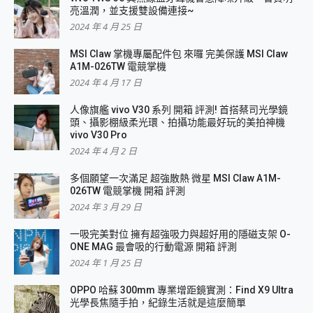
亮溫潤，並支援雙設備連接~
2024 年 4 月 25 日
MSI Claw 掌機專屬配件包 來囉 完美保護 MSI Claw
A1M-026TW 電競掌機
2024 年 4 月 17 日
人像旗艦 vivo V30 系列 開箱 評測! 首搭蔡司光學鏡
頭、攝影棚級柔光環、拍攝功能最好玩的美拍神機
vivo V30 Pro
2024 年 4 月 2 日
多個願望一次滿足 超強散熱 微星 MSI Claw A1M-
026TW 電競掌機 開箱 評測
2024 年 3 月 29 日
一吸完美對位 擁有超強吸力與超好用的隱磁支架 O-
ONE MAG 最會吸的行動電源 開箱 評測
2024 年 1 月 25 日
OPPO 哈蘇 300mm 專業增距鏡實測：Find X9 Ultra
光學長焦隨手拍，紀錄生活就是這麼簡單