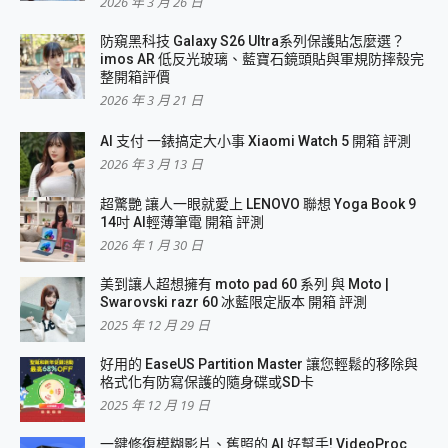
2026 年 3 月 26 日
防窺黑科技 Galaxy S26 Ultra系列保護貼怎麼選？
imos AR 低反光玻璃、藍寶石鏡頭貼與軍規防摔殼完
整開箱評價
2026 年 3 月 21 日
AI 支付 一錶搞定大小事 Xiaomi Watch 5 開箱 評測
2026 年 3 月 13 日
超驚艷 讓人一眼就愛上 LENOVO 聯想 Yoga Book 9
14吋 AI輕薄筆電 開箱 評測
2026 年 1 月 30 日
美到讓人超想擁有 moto pad 60 系列 與 Moto |
Swarovski razr 60 冰藍限定版本 開箱 評測
2025 年 12 月 29 日
好用的 EaseUS Partition Master 讓您輕鬆的移除與
格式化有防寫保護的隨身碟或SD卡
2025 年 12 月 19 日
一鍵修復模糊影片、舊照的 AI 好幫手! VideoProc