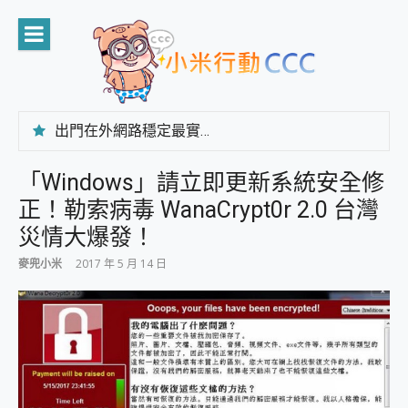
Skip
to
content
出門在外網路穩定最實在 「台灣大哥大」榮獲 4G/5G 在線率全球 NO.3 全台第一與全台六冠王實測心得，走到哪順到哪！
「AUSNAT R1 錄音卡」開箱評測~ 終結會議紀錄地獄，自動生成摘要報告，200+語言翻譯，旅遊最強搭檔。
CP 值天花板~ Bongcom BS5 足球君開箱~ 短焦投影機 3千元就能擁有！ 折扣碼在這～
「Windows」請立即更新系統安全修
專為 PC上的 XBOX和掌機設計的 FireCuda X1070 SSD 固態硬碟開箱 評測
正！勒索病毒 WanaCrypt0r 2.0 台灣
台灣製攝影機在這裡，100%全無線設計 SpotCam Solo Eco 太陽能防水雲端攝影機 SpotCam Solo 3 2.5K高畫質戶外攝影機 開箱 評測
電力超超超持久 MSI 微星 Prestige 14 AI+ D3MG-031TW 14吋 開箱評價，AI輕薄商務筆電 Copilot+ PC
災情大爆發！
超懂拍、耐用 AI 街拍機~ realme 16 Pro 開箱評價~ 2 億畫素 LumaColor 影像、持久續航與 IP69K 高防護
麥兜小米
2017 年 5 月 14 日
防窺黑科技 Galaxy S26 Ultra系列保護貼怎麼選？imos AR 低反光玻璃、藍寶石鏡頭貼與軍規防摔殼完整開箱評價
AI 支付 一錶搞定大小事 Xiaomi Watch 5 開箱 評測
超驚艷 讓人一眼就愛上 LENOVO 聯想 Yoga Book 9 14吋 AI輕薄筆電 開箱 評測
美到讓人超想擁有 moto pad 60 系列 與 Moto | Swarovski razr 60 冰藍限定版本 開箱 評測
好用的 EaseUS Partition Master 讓您輕鬆的移除與格式化有防寫保護的隨身碟或SD卡
一鍵修復模糊影片、舊照的 AI 好幫手! VideoProc Converter AI 新版全解析 × 年末優惠，一篇全看懂
小朋友才做選擇 投影機 RGB藍牙音響 氛圍情境燈 我通通都要！ Starfish 2 幻彩膠囊投影機｜結合「 智慧投影 & 煥彩流動 」的沈浸式生活新體驗