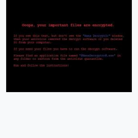
2億 APO蔡司長焦神機降臨~ vivo X200 Pro、vivo X200 就是這麼好拍
EaseUS Vocal Remover 免費線上去聲器一鍵去除人聲 人聲 音樂分離 2024 消除人聲推薦
3 個超值 MHN 飛人工具分享~~ iToolab AnyGo 魔物獵人 Now飛人 ios教學 不出門也可以到處走
Locawhere AnyTo 寶可夢飛人 AnyTo 不出門也可以飛遍全世界
小體積 40000mAh 超大容量 一次充5個設備 充好充滿 CUKTECH 酷態科 300W 微型充電站 開箱 評測
97.3% 恢復率，資料救援就是這麼簡單 EaseUS Data Recovery Wizard Free 18.0.0 業界最好的資料救援軟體
磁碟系統大風吹 有了 磁碟管理程式 EaseUS Partition Master 就是這麼簡單
全新 SONY Xperia 1 VI 開箱! 相機實測! 長焦覆蓋更遠更清晰、2日長續航、頂尖影音娛樂效能~
Xiaomi 14 Ultra 開箱 評測~ 有深度的 Leica 影像旗艦手機! 加碼小旗艦 Xiaomi 14 開箱 評測
vivo TWS 3e 真無線藍牙耳機智慧降噪升級、音質明亮溫潤，並支援雙設備連接~
MSI Claw 掌機專屬配件包 來囉 完美保護 MSI Claw A1M-026TW 電競掌機
人像旗艦 vivo V30 系列 開箱 評測! 首搭蔡司光學鏡頭、攝影棚級柔光環、拍攝功能最好玩的美拍神機 vivo V30 Pro
多個願望一次滿足 超強散熱 微星 MSI Claw A1M-026TW 電競掌機 開箱 評測
一吸完美對位 擁有超強吸力與超好用的隱磁支架 O-ONE MAG 最會吸的行動電源 開箱 評測
OPPO 哈蘇 300mm 專業增距鏡實測：Find X9 Ultra 光學長焦隨手拍，紀錄生活就是這麼簡單
Motorola edge 70 pro 及 moto g37 power上市，登錄在送飛利浦氣炸鍋
近八千元的 Soundcore Liberty 5 Pro Max，有螢幕的耳機會是智商稅嗎?
ASUS Pad 全面應援 Me Time，加碼愛奇藝黃金雙周卡體驗，專案價最低 NT$0 起