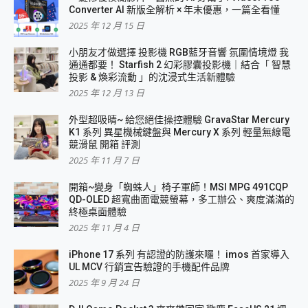
Converter AI 新版全解析 × 年末優惠，一篇全看懂
2025 年 12 月 15 日
小朋友才做選擇 投影機 RGB藍牙音響 氛圍情境燈 我
通通都要！ Starfish 2 幻彩膠囊投影機｜結合「 智慧
投影 & 煥彩流動 」的沈浸式生活新體驗
2025 年 12 月 13 日
外型超吸晴~ 給您絕佳操控體驗 GravaStar Mercury
K1 系列 異星機械鍵盤與 Mercury X 系列 輕量無線電
競滑鼠 開箱 評測
2025 年 11 月 7 日
開箱~變身「蜘蛛人」椅子軍師！MSI MPG 491CQP
QD-OLED 超寬曲面電競螢幕，多工辦公、爽度滿滿的
終極桌面體驗
2025 年 11 月 4 日
iPhone 17 系列 有認證的防護來囉！ imos 首家導入
UL MCV 行銷宣告驗證的手機配件品牌
2025 年 9 月 24 日