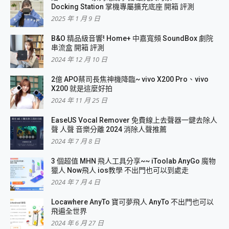
Docking Station 掌機專屬擴充底座 開箱 評測
2025 年 1 月 9 日
B&O 精品級音響! Home+ 中嘉寬頻 SoundBox 劇院
串流盒 開箱 評測
2024 年 12 月 10 日
2億 APO蔡司長焦神機降臨~ vivo X200 Pro、vivo
X200 就是這麼好拍
2024 年 11 月 25 日
EaseUS Vocal Remover 免費線上去聲器一鍵去除人
聲 人聲 音樂分離 2024 消除人聲推薦
2024 年 7 月 8 日
3 個超值 MHN 飛人工具分享~~ iToolab AnyGo 魔物
獵人 Now飛人 ios教學 不出門也可以到處走
2024 年 7 月 4 日
Locawhere AnyTo 寶可夢飛人 AnyTo 不出門也可以
飛遍全世界
2024 年 6 月 27 日