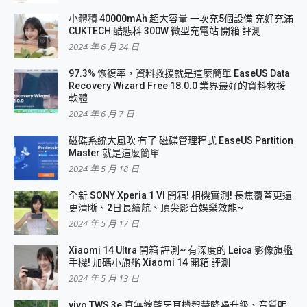
小體積 40000mAh 超大容量 一次充5個設備 充好充滿
CUKTECH 酷態科 300W 微型充電站 開箱 評測
2024 年 6 月 24 日
97.3% 恢復率，資料救援就是這麼簡單 EaseUS Data
Recovery Wizard Free 18.0.0 業界最好的資料救援
軟體
2024 年 6 月 7 日
磁碟系統大風吹 有了 磁碟管理程式 EaseUS Partition
Master 就是這麼簡單
2024 年 5 月 18 日
全新 SONY Xperia 1 VI 開箱! 相機實測! 長焦覆蓋更遠
更清晰、2日長續航、頂尖影音娛樂效能~
2024 年 5 月 17 日
Xiaomi 14 Ultra 開箱 評測~ 有深度的 Leica 影像旗艦
手機! 加碼小旗艦 Xiaomi 14 開箱 評測
2024 年 5 月 13 日
vivo TWS 3e 真無線藍牙耳機智慧降噪升級、音質明