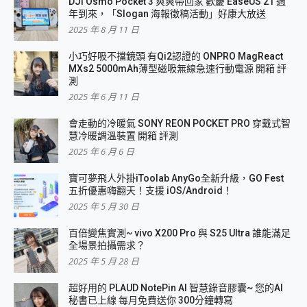
DJI Osmo Pocket 3 爽爽帶回家 歡慶 EaseUS 21 週
年到來，「Slogan 海報徵稿活動」好康大放送
2025 年 8 月 11 日
小巧好吸不擋鏡頭 有Qi2認證的 ONPRO MagReact
MXs2 5000mAh薄型磁吸無線急速行動電源 開箱 評
測
2025 年 6 月 11 日
會走動的冷暖氣 SONY REON POCKET PRO 穿戴式智
慧冷暖調溫裝置 開箱 評測
2025 年 6 月 6 日
寶可夢飛人外掛iToolab AnyGo全新升級，GO Fest
五折優惠嗨翻天！支援 iOS/Android！
2025 年 5 月 30 日
百倍變焦實測~ vivo X200 Pro 與 S25 Ultra 誰能滿足
全場景拍攝需求？
2025 年 5 月 28 日
超好用的 PLAUD NotePin AI 智慧錄音膠囊~ 您的AI
秘書已上線 每月免費送你 300分鐘轉寫