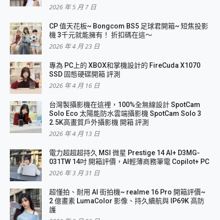
2026 年 5 月 7 日
CP 值天花板~ Bongcom BS5 足球君開箱~ 短焦投影
機 3千元就能擁有！ 折扣碼在這～
2026 年 4 月 23 日
專為 PC上的 XBOX和掌機設計的 FireCuda X1070
SSD 固態硬碟開箱 評測
2026 年 4 月 16 日
台灣製攝影機在這裡，100%全無線設計 SpotCam
Solo Eco 太陽能防水雲端攝影機 SpotCam Solo 3
2.5K高畫質戶外攝影機 開箱 評測
2026 年 4 月 13 日
電力超超超持久 MSI 微星 Prestige 14 AI+ D3MG-
031TW 14吋 開箱評價，AI輕薄商務筆電 Copilot+ PC
2026 年 3 月 31 日
超懂拍、耐用 AI 街拍機~ realme 16 Pro 開箱評價~
2 億畫素 LumaColor 影像、持久續航與 IP69K 高防
護