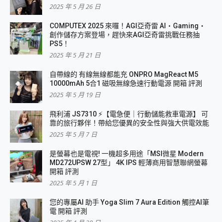
2025 年 5 月 26 日
COMPUTEX 2025 來囉！AGI亞奇雷 AI・Gaming・
創作儲存方案登場，趕快來AGI亞奇雷挑戰任務抽
PS5！
2025 年 5 月 21 日
自帶線的 有線無線都能充 ONPRO MagReact M5
10000mAh 5合1 磁吸無線急速行動電源 開箱 評測
2025 年 5 月 19 日
飛利浦 JS7310 ⚡【電急便｜行動儲能救車電源】 可
靠的旅行夥伴！帶給您優異的安全性與強大供電效能
2025 年 5 月 7 日
是螢幕也是電視! 一機超多用途「MSI微星 Modern
MD272UPSW 27型」 4K IPS 輕薄商用智慧聯網螢幕
開箱 評測
2025 年 5 月 1 日
您的專屬AI 助手 Yoga Slim 7 Aura Edition 觸控AI筆
電 開箱 評測