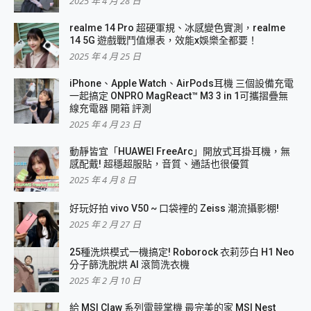
2025 年 4 月 28 日
realme 14 Pro 超硬軍規、冰感變色實測，realme
14 5G 遊戲戰鬥值爆表，效能x娛樂全都要！
2025 年 4 月 25 日
iPhone、Apple Watch、AirPods耳機 三個設備充電
一起搞定 ONPRO MagReact™ M3 3 in 1可攜摺疊無
線充電器 開箱 評測
2025 年 4 月 23 日
動靜皆宜「HUAWEI FreeArc」開放式耳掛耳機，無
感配戴! 超穩超服貼，音質、通話也很優質
2025 年 4 月 8 日
好玩好拍 vivo V50 ~ 口袋裡的 Zeiss 潮流攝影棚!
2025 年 2 月 27 日
25種洗烘模式一機搞定! Roborock 衣莉莎白 H1 Neo
分子篩洗脫烘 AI 滾筒洗衣機
2025 年 2 月 10 日
給 MSI Claw 系列電競掌機 最完美的家 MSI Nest