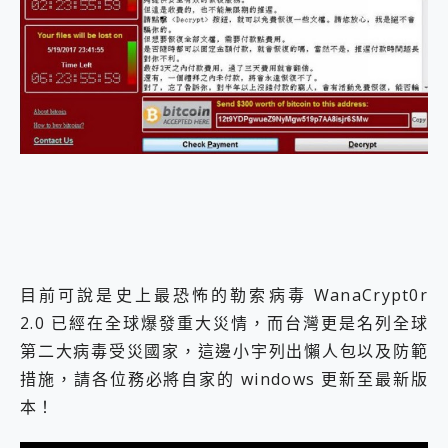
外型超吸晴~ 給您絕佳操控體驗 GravaStar Mercury K1 系列 異星機械鍵盤與 Mercury X 系列 輕量無線電競滑鼠 開箱 評測
開箱~變身「蜘蛛人」椅子軍師！MSI MPG 491CQP QD-OLED 超寬曲面電競螢幕，多工辦公、爽度滿滿的終極桌面體驗
iPhone 17 系列 有認證的防護來囉！ imos 首家導入 UL MCV 行銷宣告驗證的手機配件品牌
DJI Osmo Pocket 3 爽爽帶回家 歡慶 EaseUS 21 週年到來，「Slogan 海報徵稿活動」好康大放送
小巧好吸不擋鏡頭 有Qi2認證的 ONPRO MagReact MXs2 5000mAh薄型磁吸無線急速行動電源 開箱 評測
會走動的冷暖氣 SONY REON POCKET PRO 穿戴式智慧冷暖調溫裝置 開箱 評測
寶可夢飛人外掛iToolab AnyGo全新升級，GO Fest 五折優惠嗨翻天！支援 iOS/Android！
百倍變焦實測~ vivo X200 Pro 與 S25 Ultra 誰能滿足全場景拍攝需求？
超好用的 PLAUD NotePin AI 智慧錄音膠囊~ 您的AI 秘書已上線 每月免費送你 300分鐘轉寫
COMPUTEX 2025 來囉！AGI亞奇雷 AI・Gaming・創作儲存方案登場，趕快來AGI亞奇雷挑戰任務抽 PS5！
自帶線的 有線無線都能充 ONPRO MagReact M5 10000mAh 5合1 磁吸無線急速行動電源 開箱 評測
飛利浦 JS7310 ⚡【電急便｜行動儲能救車電源】 可靠的旅行夥伴！帶給您優異的安全性與強大供電效能
是螢幕也是電視! 一機超多用途「MSI微星 Modern MD272UPSW 27型」 4K IPS 輕薄商用智慧聯網螢幕 開箱 評測
您的專屬AI 助手 Yoga Slim 7 Aura Edition 觸控AI筆電 開箱 評測
目前可說是史上最恐怖的勒索病毒 WanaCrypt0r
realme 14 Pro 超硬軍規、冰感變色實測，realme 14 5G 遊戲戰鬥值爆表，效能x娛樂全都要！
2.0 已經在全球爆發重大災情，而台灣更是名列全球
iPhone、Apple Watch、AirPods耳機 三個設備充電一起搞定 ONPRO MagReact™ M3 3 in 1可攜摺疊無線充電器 開箱 評測
第二大病毒受災國家，這邊小宇列出懶人包以及防範
動靜皆宜「HUAWEI FreeArc」開放式耳掛耳機，無感配戴! 超穩超服貼，音質、通話也很優質
措施，請各位務必將自家的 windows 更新至最新版
好玩好拍 vivo V50 ~ 口袋裡的 Zeiss 潮流攝影棚!
25種洗烘模式一機搞定! Roborock 衣莉莎白 H1 Neo分子篩洗脫烘 AI 滾筒洗衣機
本！
給 MSI Claw 系列電競掌機 最完美的家 MSI Nest Docking Station 掌機專屬擴充底座 開箱 評測
B&O 精品級音響! Home+ 中嘉寬頻 SoundBox 劇院串流盒 開箱 評測