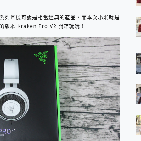
 7 Aura Edition 觸控AI筆電 開箱 評測
軍規、冰感變色實測，realme 14 5G 遊戲戰鬥值爆表，效能x娛樂全都
aken 系列耳機可說是相當經典的產品，而本次小米就是
h、AirPods耳機 三個設備充電一起搞定 ONPRO MagReact™ M3 
 Kraken Pro V2 開箱玩玩！
eeArc」開放式耳掛耳機，無感配戴! 超穩超服貼，音質、通話也很
袋裡的 Zeiss 潮流攝影棚!
orock 衣莉莎白 H1 Neo分子篩洗脫烘 AI 滾筒洗衣機
 最完美的家 MSI Nest Docking Station 掌機專屬擴充底座 開箱
 中嘉寬頻 SoundBox 劇院串流盒 開箱 評測
ivo X200 Pro、vivo X200 就是這麼好拍
over 免費線上去聲器一鍵去除人聲 人聲 音樂分離 2024 消除人聲推薦
~~ iToolab AnyGo 魔物獵人 Now飛人 ios教學 不出門也可以
寶可夢飛人 AnyTo 不出門也可以飛遍全世界
容量 一次充5個設備 充好充滿 CUKTECH 酷態科 300W 微型充電站
簡單 EaseUS Data Recovery Wizard Free 18.0.0 
 EaseUS Partition Master 就是這麼簡單
1 VI 開箱! 相機實測! 長焦覆蓋更遠更清晰、2日長續航、頂尖影音娛樂
 評測~ 有深度的 Leica 影像旗艦手機! 加碼小旗艦 Xiaomi 14 開箱 評測
無線藍牙耳機智慧降噪升級、音質明亮溫潤，並支援雙設備連接~
來囉 完美保護 MSI Claw A1M-026TW 電競掌機
列 開箱 評測! 首搭蔡司光學鏡頭、攝影棚級柔光環、拍攝功能最好玩的美拍神