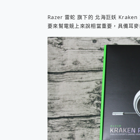
您的專屬AI 助手 Yoga Slim
realme 14 Pro 超硬
Razer 雷蛇 旗下的 北海巨妖 Kr
iPhone、Apple Watc
要來幫電競上來說相當重要，具備耳麥的版本
動靜皆宜「HUAWEI Fr
好玩好拍 vivo V50 ~ 口
25種洗烘模式一機搞定! Rob
給 MSI Claw 系列電競掌機
B&O 精品級音響! Home+
2億 APO蔡司長焦神機降臨~ v
EaseUS Vocal Rem
3 個超值 MHN 飛人工具分享
Locawhere AnyTo 
小體積 40000mAh 超大
97.3% 恢復率，資料救援就是這麼
磁碟系統大風吹 有了 磁碟管理程式
全新 SONY Xperia 
Xiaomi 14 Ultra 開箱
vivo TWS 3e 真
MSI Claw 掌機專屬配件包 
人像旗艦 vivo V30 系