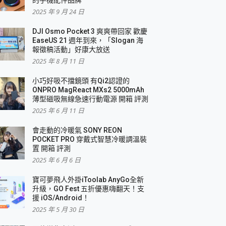
2025 年 9 月 24 日
DJI Osmo Pocket 3 爽爽帶回家 歡慶
EaseUS 21 週年到來，「Slogan 海
報徵稿活動」好康大放送
2025 年 8 月 11 日
小巧好吸不擋鏡頭 有Qi2認證的
ONPRO MagReact MXs2 5000mAh
薄型磁吸無線急速行動電源 開箱 評測
2025 年 6 月 11 日
會走動的冷暖氣 SONY REON
POCKET PRO 穿戴式智慧冷暖調溫裝
置 開箱 評測
2025 年 6 月 6 日
寶可夢飛人外掛iToolab AnyGo全新
升級，GO Fest 五折優惠嗨翻天！支
援 iOS/Android！
2025 年 5 月 30 日