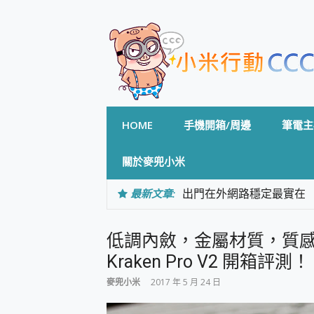
Skip
to
content
HOME
手機開箱/周邊
筆電主
關於麥兜小米
最新文章:
出門在外網路穩定最實在 「
「AUSNAT R1 錄音
CP 值天花板~ Bongco
低調內斂，金屬材質，質感全
專為 PC上的 XBOX和掌機設計
台灣製攝影機在這裡，100%全無
Kraken Pro V2 開箱評測！
測
麥兜小米
2017 年 5 月 24 日
電力超超超持久 MSI 微星 Pre
超懂拍、耐用 AI 街拍機~ re