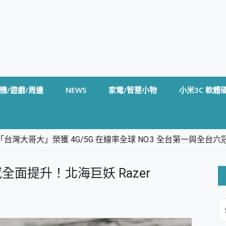
機/遊戲/周邊
NEWS
家電/智慧小物
小米3C 軟體
台灣大哥大」榮獲 4G/5G 在線率全球 NO.3 全台第一與全
卡」開箱評測~ 終結會議紀錄地獄，自動生成摘要報告，200+語言
m BS5 足球君開箱~ 短焦投影機 3千元就能擁有！ 折扣碼在這～
面提升！北海巨妖 Razer
的 FireCuda X1070 SSD 固態硬碟開箱 評測
線設計 SpotCam Solo Eco 太陽能防水雲端攝影機 SpotCam
S
stige 14 AI+ D3MG-031TW 14吋 開箱評價，AI輕薄商務筆電 Co
FO
alme 16 Pro 開箱評價~ 2 億畫素 LumaColor 影像、持久續航與