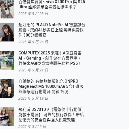
百倍變焦實測~ vivo X200 Pro 與 S25
Ultra 誰能滿足全場景拍攝需求？
2025 年 5 月 28 日
超好用的 PLAUD NotePin AI 智慧錄音
膠囊~ 您的AI 秘書已上線 每月免費送
你 300分鐘轉寫
2025 年 5 月 26 日
COMPUTEX 2025 來囉！AGI亞奇雷
AI・Gaming・創作儲存方案登場，
趕快來AGI亞奇雷挑戰任務抽 PS5！
2025 年 5 月 21 日
自帶線的 有線無線都能充 ONPRO
MagReact M5 10000mAh 5合1 磁吸
無線急速行動電源 開箱 評測
2025 年 5 月 19 日
飛利浦 JS7310 ⚡【電急便｜行動儲
能救車電源】 可靠的旅行夥伴！帶給
您優異的安全性與強大供電效能
2025 年 5 月 7 日