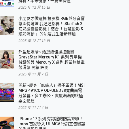
解析 × 年末優惠，一篇全看懂
2025 年 12 月 15 日
小朋友才做選擇 投影機 RGB藍牙音響
氛圍情境燈 我通通都要！ Starfish 2
幻彩膠囊投影機｜結合「 智慧投影 &
煥彩流動 」的沈浸式生活新體驗
2025 年 12 月 13 日
外型超吸晴~ 給您絕佳操控體驗
GravaStar Mercury K1 系列 異星機
械鍵盤與 Mercury X 系列 輕量無線電
競滑鼠 開箱 評測
2025 年 11 月 7 日
開箱~變身「蜘蛛人」椅子軍師！MSI
MPG 491CQP QD-OLED 超寬曲面電
競螢幕，多工辦公、爽度滿滿的終極
桌面體驗
2025 年 11 月 4 日
iPhone 17 系列 有認證的防護來囉！
imos 首家導入 UL MCV 行銷宣告驗證
的手機配件品牌