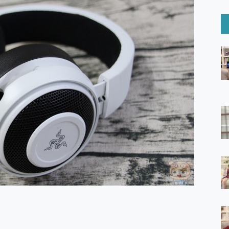
6 Ultra系列保護貼怎麼選？imos AR 低反光玻璃、藍寶石鏡頭
mi Watch 5 開箱 評測
O 聯想 Yoga Book 9 14吋 AI輕薄筆電 開箱 評測
60 系列 與 Moto | Swarovski razr 60 冰藍限定版本 開箱 評測
tion Master 讓您輕鬆的移除與格式化有防寫保護的隨身碟或SD卡
好幫手! VideoProc Converter AI 新版全解析 × 年末優惠
B藍牙音響 氛圍情境燈 我通通都要！ Starfish 2 幻彩膠囊投影
GravaStar Mercury K1 系列 異星機械鍵盤與 Mercury 
！MSI MPG 491CQP QD-OLED 超寬曲面電競螢幕，
證的防護來囉！ imos 首家導入 UL MCV 行銷宣告驗證的手機配件品牌
 爽爽帶回家 歡慶 EaseUS 21 週年到來，「Slogan 海報徵稿活動」
的 ONPRO MagReact MXs2 5000mAh薄型磁吸無線急速行
ON POCKET PRO 穿戴式智慧冷暖調溫裝置 開箱 評測
yGo全新升級，GO Fest 五折優惠嗨翻天！支援 iOS/Android！
 Pro 與 S25 Ultra 誰能滿足全場景拍攝需求？
in AI 智慧錄音膠囊~ 您的AI 秘書已上線 每月免費送你 300分鐘轉
囉！AGI亞奇雷 AI・Gaming・創作儲存方案登場，趕快來AGI亞奇雷
RO MagReact M5 10000mAh 5合1 磁吸無線急速行動電源
電急便｜行動儲能救車電源】 可靠的旅行夥伴！帶給您優異的安全性
「MSI微星 Modern MD272UPSW 27型」 4K IPS 輕薄