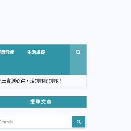
硬體教學
生活旅遊
台六冠王實測心得，走到哪順到哪！
翻譯，旅遊最強搭檔。
搜尋文章
 Solo 3 2.5K高畫質戶外攝影機 開箱 評
EARCH
pilot+ PC
R:
 IP69K 高防護