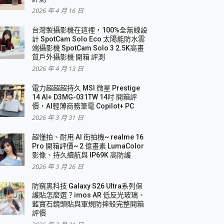
2026 年 4 月 16 日
要！
台灣製攝影機在這裡，100%全無線設
3 in 1可攜摺疊無線充電器 開箱 評測
計 SpotCam Solo Eco 太陽能防水雲
優質
端攝影機 SpotCam Solo 3 2.5K高畫
質戶外攝影機 開箱 評測
2026 年 4 月 13 日
 評測
電力超超超持久 MSI 微星 Prestige
14 AI+ D3MG-031TW 14吋 開箱評
價，AI輕薄商務筆電 Copilot+ PC
2026 年 3 月 31 日
到處走
超懂拍、耐用 AI 街拍機~ realme 16
 開箱 評測
Pro 開箱評價~ 2 億畫素 LumaColor
業界最好的資料救援軟體
影像、持久續航與 IP69K 高防護
2026 年 3 月 26 日
效能~
防窺黑科技 Galaxy S26 Ultra系列保
護貼怎麼選？imos AR 低反光玻璃、
藍寶石鏡頭貼與軍規防摔殼完整開箱
評價
機 vivo V30 Pro