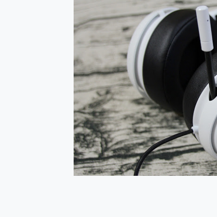
防窺黑科技 Galaxy S2
AI 支付 一錶搞定大小事 Xiao
超驚艷 讓人一眼就愛上 LENOV
美到讓人超想擁有 moto pad 
好用的 EaseUS Parti
一鍵修復模糊影片、舊照的 AI 
小朋友才做選擇 投影機 RG
式生活新體驗
外型超吸晴~ 給您絕佳操控體驗 
開箱~變身「蜘蛛人」椅子軍師
iPhone 17 系列 有認
DJI Osmo Pocket 3
小巧好吸不擋鏡頭 有Qi2認證
會走動的冷暖氣 SONY RE
寶可夢飛人外掛iToolab An
百倍變焦實測~ vivo X200
超好用的 PLAUD NoteP
COMPUTEX 2025 來
自帶線的 有線無線都能充 ONP
飛利浦 JS7310 ⚡【
是螢幕也是電視! 一機超多用途