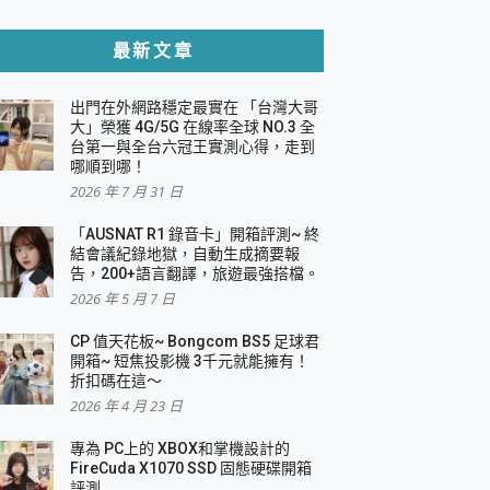
貼與軍規防摔殼完整開箱評價
最新文章
出門在外網路穩定最實在 「台灣大哥
，一篇全看懂
大」榮獲 4G/5G 在線率全球 NO.3 全
台第一與全台六冠王實測心得，走到
機｜結合「 智慧投影 & 煥彩流動 」的沈浸
哪順到哪！
2026 年 7 月 31 日
X 系列 輕量無線電競滑鼠 開箱 評測
多工辦公、爽度滿滿的終極桌面體驗
「AUSNAT R1 錄音卡」開箱評測~ 終
結會議紀錄地獄，自動生成摘要報
好康大放送
告，200+語言翻譯，旅遊最強搭檔。
動電源 開箱 評測
2026 年 5 月 7 日
CP 值天花板~ Bongcom BS5 足球君
開箱~ 短焦投影機 3千元就能擁有！
折扣碼在這～
寫
2026 年 4 月 23 日
挑戰任務抽 PS5！
 開箱 評測
專為 PC上的 XBOX和掌機設計的
與強大供電效能
FireCuda X1070 SSD 固態硬碟開箱
商用智慧聯網螢幕 開箱 評測
評測