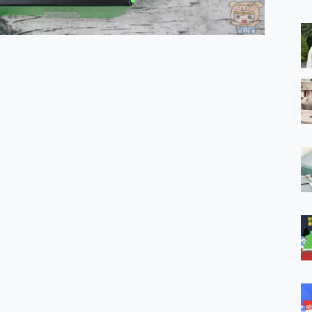
 MSI Claw A1M-026TW 電競掌機 開箱 評測
與超好用的隱磁支架 O-ONE MAG 最會吸的行動電源 開箱 評測
ro 及 moto g37 power上市，登錄在送飛利浦氣炸鍋
iberty 5 Pro Max，有螢幕的耳機會是智商稅嗎?
e Time，加碼愛奇藝黃金雙周卡體驗，專案價最低 NT$0 起
x MOLLY Limited Edition 限量版開賣，攜手味全龍進駐大巨蛋萬人