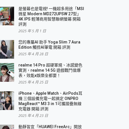
是螢幕也是電視! 一機超多用途「MSI
微星 Modern MD272UPSW 27型」
4K IPS 輕薄商用智慧聯網螢幕 開箱
評測
2025 年 5 月 1 日
您的專屬AI 助手 Yoga Slim 7 Aura
Edition 觸控AI筆電 開箱 評測
2025 年 4 月 28 日
realme 14 Pro 超硬軍規、冰感變色
實測，realme 14 5G 遊戲戰鬥值爆
表，效能x娛樂全都要！
2025 年 4 月 25 日
iPhone、Apple Watch、AirPods耳
機 三個設備充電一起搞定 ONPRO
MagReact™ M3 3 in 1可攜摺疊無線
充電器 開箱 評測
2025 年 4 月 23 日
動靜皆宜「HUAWEI FreeArc」開放