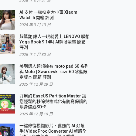
2026 年 3 月 21 日
AI 支付 一錶搞定大小事 Xiaomi
Watch 5 開箱 評測
2026 年 3 月 13 日
盛典
超驚艷 讓人一眼就愛上 LENOVO 聯想
Yoga Book 9 14吋 AI輕薄筆電 開箱
評測
2026 年 1 月 30 日
美到讓人超想擁有 moto pad 60 系列
與 Moto | Swarovski razr 60 冰藍限
定版本 開箱 評測
2025 年 12 月 29 日
好用的 EaseUS Partition Master 讓
您輕鬆的移除與格式化有防寫保護的
隨身碟或SD卡
2025 年 12 月 19 日
一鍵修復模糊影片、舊照的 AI 好幫
手! VideoProc Converter AI 新版全