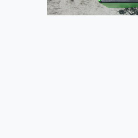
多個願望一次滿足 超強散熱 微星
一吸完美對位 擁有超強吸力
Motorola edge 70 p
近八千元的 Soundcore L
ASUS Pad 全面應援 M
榮耀 HONOR 600 Pro 