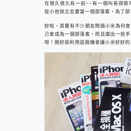
在很久很久有一前~~有一個叫長得很
您的專屬AI 助手 Yoga Slim
從小他就立志要當一個部落客，為了部落
realme 14 Pro 超硬
iPhone、Apple Watc
動靜皆宜「HUAWEI Fr
好啦，其實有不少朋友問過小米為何會
好玩好拍 vivo V50 ~ 口
己會成為一個部落客，而且還出一些手
25種洗烘模式一機搞定! Rob
呀！剛好就利用這個機會讓小米好好的
給 MSI Claw 系列電競掌機
B&O 精品級音響! Home+
2億 APO蔡司長焦神機降臨~ v
EaseUS Vocal Rem
3 個超值 MHN 飛人工具分享
Locawhere AnyTo 
小體積 40000mAh 超大
97.3% 恢復率，資料救援就是這麼
磁碟系統大風吹 有了 磁碟管理程式
全新 SONY Xperia 
Xiaomi 14 Ultra 開箱
vivo TWS 3e 真
MSI Claw 掌機專屬配件包 
人像旗艦 vivo V30 系