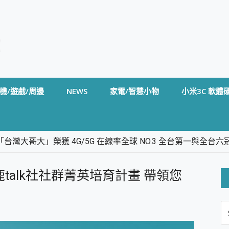
機/遊戲/周邊
NEWS
家電/智慧小物
小米3C 軟體
台灣大哥大」榮獲 4G/5G 在線率全球 NO.3 全台第一與全
卡」開箱評測~ 終結會議紀錄地獄，自動生成摘要報告，200+語言
m BS5 足球君開箱~ 短焦投影機 3千元就能擁有！ 折扣碼在這～
talk社社群菁英培育計畫 帶領您
的 FireCuda X1070 SSD 固態硬碟開箱 評測
線設計 SpotCam Solo Eco 太陽能防水雲端攝影機 SpotCam
S
stige 14 AI+ D3MG-031TW 14吋 開箱評價，AI輕薄商務筆電 Co
FO
alme 16 Pro 開箱評價~ 2 億畫素 LumaColor 影像、持久續航與