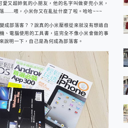
可愛又超帥氣的小朋友，他的名字叫做麥兜小米，
 7 Aura Edition 觸控AI筆電 開箱 評測
……..喂，小米你又在亂扯什麼了啦。哈哈~~~
軍規、冰感變色實測，realme 14 5G 遊戲戰鬥值爆表，效能x娛樂全都
h、AirPods耳機 三個設備充電一起搞定 ONPRO MagReact™ M3 
eeArc」開放式耳掛耳機，無感配戴! 超穩超服貼，音質、通話也很
變成部落客？？說真的小米壓根從來就沒有想過自
袋裡的 Zeiss 潮流攝影棚!
機、電腦使用的工具書，這完全不像小米會做的事
orock 衣莉莎白 H1 Neo分子篩洗脫烘 AI 滾筒洗衣機
來說明一下，自己是為何成為部落客。
 最完美的家 MSI Nest Docking Station 掌機專屬擴充底座 開箱
 中嘉寬頻 SoundBox 劇院串流盒 開箱 評測
ivo X200 Pro、vivo X200 就是這麼好拍
over 免費線上去聲器一鍵去除人聲 人聲 音樂分離 2024 消除人聲推薦
~~ iToolab AnyGo 魔物獵人 Now飛人 ios教學 不出門也可以
寶可夢飛人 AnyTo 不出門也可以飛遍全世界
容量 一次充5個設備 充好充滿 CUKTECH 酷態科 300W 微型充電站
簡單 EaseUS Data Recovery Wizard Free 18.0.0 
 EaseUS Partition Master 就是這麼簡單
1 VI 開箱! 相機實測! 長焦覆蓋更遠更清晰、2日長續航、頂尖影音娛樂
 評測~ 有深度的 Leica 影像旗艦手機! 加碼小旗艦 Xiaomi 14 開箱 評測
無線藍牙耳機智慧降噪升級、音質明亮溫潤，並支援雙設備連接~
來囉 完美保護 MSI Claw A1M-026TW 電競掌機
列 開箱 評測! 首搭蔡司光學鏡頭、攝影棚級柔光環、拍攝功能最好玩的美拍神