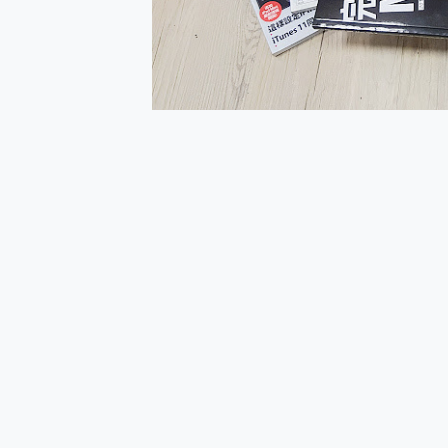
多個願望一次滿足 超強散熱 微星
一吸完美對位 擁有超強吸力
Motorola edge 70 p
近八千元的 Soundcore L
ASUS Pad 全面應援 M
榮耀 HONOR 600 Pro 