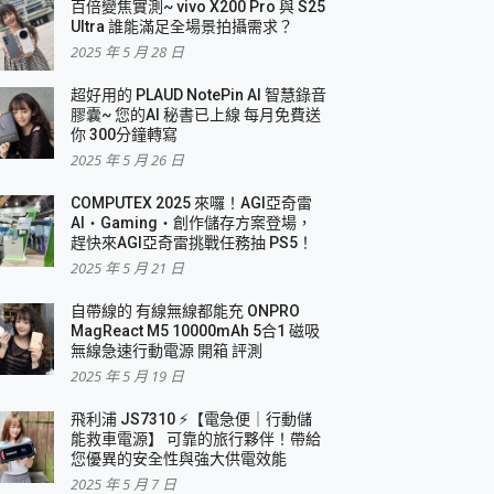
百倍變焦實測~ vivo X200 Pro 與 S25
Ultra 誰能滿足全場景拍攝需求？
2025 年 5 月 28 日
超好用的 PLAUD NotePin AI 智慧錄音
膠囊~ 您的AI 秘書已上線 每月免費送
你 300分鐘轉寫
2025 年 5 月 26 日
COMPUTEX 2025 來囉！AGI亞奇雷
AI・Gaming・創作儲存方案登場，
趕快來AGI亞奇雷挑戰任務抽 PS5！
2025 年 5 月 21 日
自帶線的 有線無線都能充 ONPRO
MagReact M5 10000mAh 5合1 磁吸
無線急速行動電源 開箱 評測
2025 年 5 月 19 日
飛利浦 JS7310 ⚡【電急便｜行動儲
能救車電源】 可靠的旅行夥伴！帶給
您優異的安全性與強大供電效能
2025 年 5 月 7 日