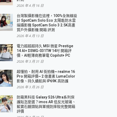
2026 年 4 月 16 日
要！
台灣製攝影機在這裡，100%全無線設
3 in 1可攜摺疊無線充電器 開箱 評測
計 SpotCam Solo Eco 太陽能防水雲
優質
端攝影機 SpotCam Solo 3 2.5K高畫
質戶外攝影機 開箱 評測
2026 年 4 月 13 日
 評測
電力超超超持久 MSI 微星 Prestige
14 AI+ D3MG-031TW 14吋 開箱評
價，AI輕薄商務筆電 Copilot+ PC
2026 年 3 月 31 日
到處走
超懂拍、耐用 AI 街拍機~ realme 16
 開箱 評測
Pro 開箱評價~ 2 億畫素 LumaColor
業界最好的資料救援軟體
影像、持久續航與 IP69K 高防護
2026 年 3 月 26 日
效能~
防窺黑科技 Galaxy S26 Ultra系列保
護貼怎麼選？imos AR 低反光玻璃、
藍寶石鏡頭貼與軍規防摔殼完整開箱
評價
機 vivo V30 Pro