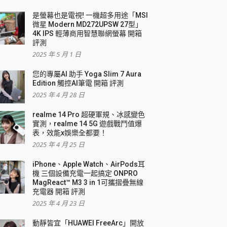
是螢幕也是電視! 一機超多用途「MSI
微星 Modern MD272UPSW 27型」
4K IPS 輕薄商用智慧聯網螢幕 開箱
評測
2025 年 5 月 1 日
您的專屬AI 助手 Yoga Slim 7 Aura
Edition 觸控AI筆電 開箱 評測
2025 年 4 月 28 日
realme 14 Pro 超硬軍規、冰感變色
實測，realme 14 5G 遊戲戰鬥值爆
表，效能x娛樂全都要！
2025 年 4 月 25 日
iPhone、Apple Watch、AirPods耳
機 三個設備充電一起搞定 ONPRO
MagReact™ M3 3 in 1可攜摺疊無線
充電器 開箱 評測
2025 年 4 月 23 日
動靜皆宜「HUAWEI FreeArc」開放