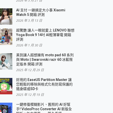
2026 年 3 月 21 日
AI 支付 一錶搞定大小事 Xiaomi
Watch 5 開箱 評測
2026 年 3 月 13 日
盛典
超驚艷 讓人一眼就愛上 LENOVO 聯想
Yoga Book 9 14吋 AI輕薄筆電 開箱
評測
2026 年 1 月 30 日
美到讓人超想擁有 moto pad 60 系列
與 Moto | Swarovski razr 60 冰藍限
定版本 開箱 評測
2025 年 12 月 29 日
好用的 EaseUS Partition Master 讓
您輕鬆的移除與格式化有防寫保護的
隨身碟或SD卡
2025 年 12 月 19 日
一鍵修復模糊影片、舊照的 AI 好幫
手! VideoProc Converter AI 新版全