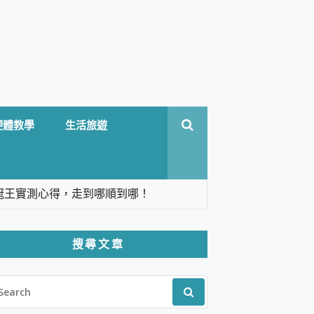
硬體教學
生活旅遊
台六冠王實測心得，走到哪順到哪！
翻譯，旅遊最強搭檔。
搜尋文章
 Solo 3 2.5K高畫質戶外攝影機 開箱 評
EARCH
pilot+ PC
R:
 IP69K 高防護