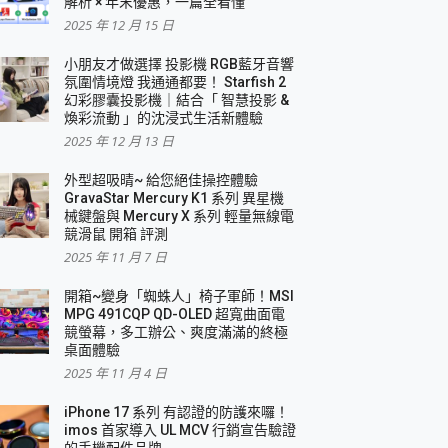
解析 × 年末優惠，一篇全看懂
2025 年 12 月 15 日
小朋友才做選擇 投影機 RGB藍牙音響
氛圍情境燈 我通通都要！ Starfish 2
幻彩膠囊投影機｜結合「 智慧投影 &
煥彩流動 」的沈浸式生活新體驗
2025 年 12 月 13 日
外型超吸晴~ 給您絕佳操控體驗
GravaStar Mercury K1 系列 異星機
械鍵盤與 Mercury X 系列 輕量無線電
競滑鼠 開箱 評測
2025 年 11 月 7 日
開箱~變身「蜘蛛人」椅子軍師！MSI
MPG 491CQP QD-OLED 超寬曲面電
競螢幕，多工辦公、爽度滿滿的終極
桌面體驗
2025 年 11 月 4 日
iPhone 17 系列 有認證的防護來囉！
imos 首家導入 UL MCV 行銷宣告驗證
的手機配件品牌