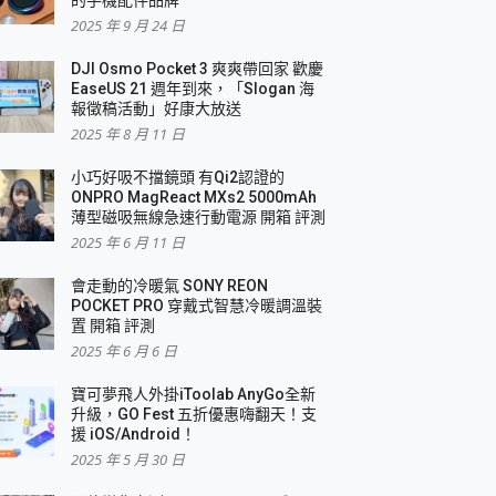
2025 年 9 月 24 日
DJI Osmo Pocket 3 爽爽帶回家 歡慶
EaseUS 21 週年到來，「Slogan 海
報徵稿活動」好康大放送
2025 年 8 月 11 日
小巧好吸不擋鏡頭 有Qi2認證的
ONPRO MagReact MXs2 5000mAh
薄型磁吸無線急速行動電源 開箱 評測
2025 年 6 月 11 日
會走動的冷暖氣 SONY REON
POCKET PRO 穿戴式智慧冷暖調溫裝
置 開箱 評測
2025 年 6 月 6 日
寶可夢飛人外掛iToolab AnyGo全新
升級，GO Fest 五折優惠嗨翻天！支
援 iOS/Android！
2025 年 5 月 30 日