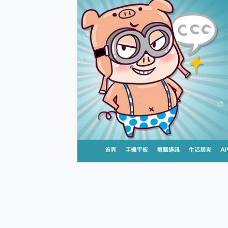
防窺黑科技 Galaxy S2
AI 支付 一錶搞定大小事 Xiao
超驚艷 讓人一眼就愛上 LENOV
美到讓人超想擁有 moto pad 
好用的 EaseUS Parti
一鍵修復模糊影片、舊照的 AI 
小朋友才做選擇 投影機 RG
式生活新體驗
外型超吸晴~ 給您絕佳操控體驗 
開箱~變身「蜘蛛人」椅子軍師
iPhone 17 系列 有認
DJI Osmo Pocket 3
小巧好吸不擋鏡頭 有Qi2認證
會走動的冷暖氣 SONY RE
寶可夢飛人外掛iToolab An
百倍變焦實測~ vivo X200
超好用的 PLAUD NoteP
COMPUTEX 2025 來
自帶線的 有線無線都能充 ONP
飛利浦 JS7310 ⚡【
是螢幕也是電視! 一機超多用途