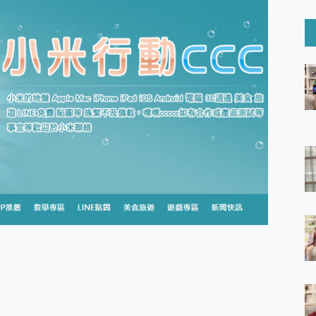
6 Ultra系列保護貼怎麼選？imos AR 低反光玻璃、藍寶石鏡頭
mi Watch 5 開箱 評測
O 聯想 Yoga Book 9 14吋 AI輕薄筆電 開箱 評測
60 系列 與 Moto | Swarovski razr 60 冰藍限定版本 開箱 評測
tion Master 讓您輕鬆的移除與格式化有防寫保護的隨身碟或SD卡
好幫手! VideoProc Converter AI 新版全解析 × 年末優惠
B藍牙音響 氛圍情境燈 我通通都要！ Starfish 2 幻彩膠囊投影
GravaStar Mercury K1 系列 異星機械鍵盤與 Mercury 
！MSI MPG 491CQP QD-OLED 超寬曲面電競螢幕，
證的防護來囉！ imos 首家導入 UL MCV 行銷宣告驗證的手機配件品牌
 爽爽帶回家 歡慶 EaseUS 21 週年到來，「Slogan 海報徵稿活動」
的 ONPRO MagReact MXs2 5000mAh薄型磁吸無線急速行
ON POCKET PRO 穿戴式智慧冷暖調溫裝置 開箱 評測
yGo全新升級，GO Fest 五折優惠嗨翻天！支援 iOS/Android！
 Pro 與 S25 Ultra 誰能滿足全場景拍攝需求？
in AI 智慧錄音膠囊~ 您的AI 秘書已上線 每月免費送你 300分鐘轉
囉！AGI亞奇雷 AI・Gaming・創作儲存方案登場，趕快來AGI亞奇雷
RO MagReact M5 10000mAh 5合1 磁吸無線急速行動電源
電急便｜行動儲能救車電源】 可靠的旅行夥伴！帶給您優異的安全性
「MSI微星 Modern MD272UPSW 27型」 4K IPS 輕薄