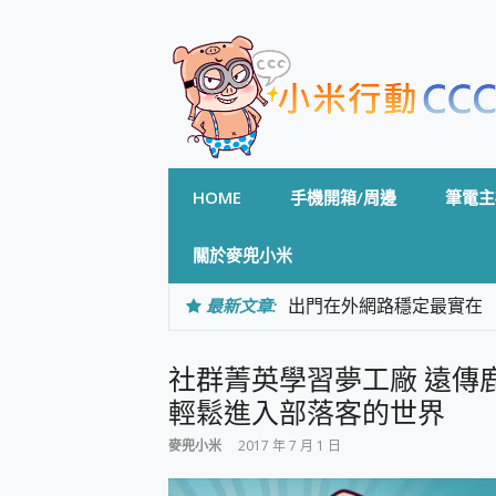
Skip
to
content
HOME
手機開箱/周邊
筆電主
關於麥兜小米
最新文章:
出門在外網路穩定最實在 「
「AUSNAT R1 錄音
CP 值天花板~ Bongco
社群菁英學習夢工廠 遠傳鹿
專為 PC上的 XBOX和掌機設計
台灣製攝影機在這裡，100%全無
輕鬆進入部落客的世界
測
麥兜小米
2017 年 7 月 1 日
電力超超超持久 MSI 微星 Pre
超懂拍、耐用 AI 街拍機~ re