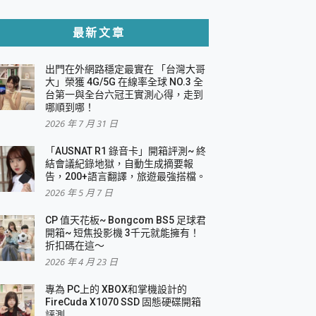
貼與軍規防摔殼完整開箱評價
最新文章
出門在外網路穩定最實在 「台灣大哥
，一篇全看懂
大」榮獲 4G/5G 在線率全球 NO.3 全
台第一與全台六冠王實測心得，走到
機｜結合「 智慧投影 & 煥彩流動 」的沈浸
哪順到哪！
2026 年 7 月 31 日
X 系列 輕量無線電競滑鼠 開箱 評測
多工辦公、爽度滿滿的終極桌面體驗
「AUSNAT R1 錄音卡」開箱評測~ 終
結會議紀錄地獄，自動生成摘要報
好康大放送
告，200+語言翻譯，旅遊最強搭檔。
動電源 開箱 評測
2026 年 5 月 7 日
CP 值天花板~ Bongcom BS5 足球君
開箱~ 短焦投影機 3千元就能擁有！
折扣碼在這～
寫
2026 年 4 月 23 日
挑戰任務抽 PS5！
 開箱 評測
專為 PC上的 XBOX和掌機設計的
與強大供電效能
FireCuda X1070 SSD 固態硬碟開箱
商用智慧聯網螢幕 開箱 評測
評測