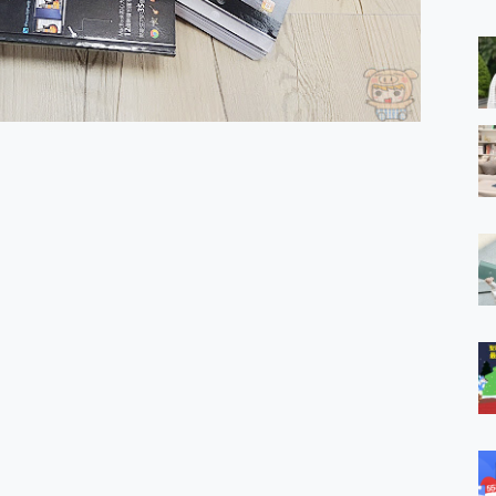
 MSI Claw A1M-026TW 電競掌機 開箱 評測
與超好用的隱磁支架 O-ONE MAG 最會吸的行動電源 開箱 評測
ro 及 moto g37 power上市，登錄在送飛利浦氣炸鍋
iberty 5 Pro Max，有螢幕的耳機會是智商稅嗎?
e Time，加碼愛奇藝黃金雙周卡體驗，專案價最低 NT$0 起
x MOLLY Limited Edition 限量版開賣，攜手味全龍進駐大巨蛋萬人