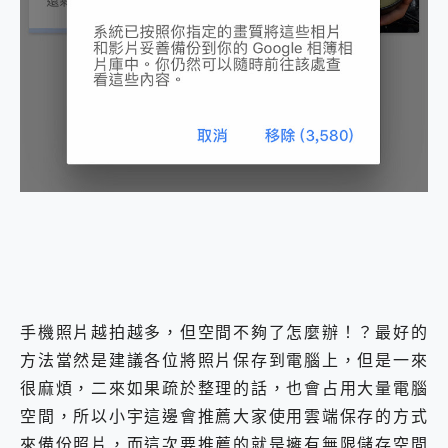
外型超吸晴~ 給您絕佳操控體驗 GravaStar Mercury K1 系列 異星機械鍵盤與 Mercury X 系列 輕量無線電競滑鼠 開箱 評測
開箱~變身「蜘蛛人」椅子軍師！MSI MPG 491CQP QD-OLED 超寬曲面電競螢幕，多工辦公、爽度滿滿的終極桌面體驗
iPhone 17 系列 有認證的防護來囉！ imos 首家導入 UL MCV 行銷宣告驗證的手機配件品牌
DJI Osmo Pocket 3 爽爽帶回家 歡慶 EaseUS 21 週年到來，「Slogan 海報徵稿活動」好康大放送
小巧好吸不擋鏡頭 有Qi2認證的 ONPRO MagReact MXs2 5000mAh薄型磁吸無線急速行動電源 開箱 評測
會走動的冷暖氣 SONY REON POCKET PRO 穿戴式智慧冷暖調溫裝置 開箱 評測
寶可夢飛人外掛iToolab AnyGo全新升級，GO Fest 五折優惠嗨翻天！支援 iOS/Android！
百倍變焦實測~ vivo X200 Pro 與 S25 Ultra 誰能滿足全場景拍攝需求？
超好用的 PLAUD NotePin AI 智慧錄音膠囊~ 您的AI 秘書已上線 每月免費送你 300分鐘轉寫
COMPUTEX 2025 來囉！AGI亞奇雷 AI・Gaming・創作儲存方案登場，趕快來AGI亞奇雷挑戰任務抽 PS5！
自帶線的 有線無線都能充 ONPRO MagReact M5 10000mAh 5合1 磁吸無線急速行動電源 開箱 評測
飛利浦 JS7310 ⚡【電急便｜行動儲能救車電源】 可靠的旅行夥伴！帶給您優異的安全性與強大供電效能
是螢幕也是電視! 一機超多用途「MSI微星 Modern MD272UPSW 27型」 4K IPS 輕薄商用智慧聯網螢幕 開箱 評測
您的專屬AI 助手 Yoga Slim 7 Aura Edition 觸控AI筆電 開箱 評測
realme 14 Pro 超硬軍規、冰感變色實測，realme 14 5G 遊戲戰鬥值爆表，效能x娛樂全都要！
手機照片越拍越多，但空間不夠了怎麼辦！？最好的
iPhone、Apple Watch、AirPods耳機 三個設備充電一起搞定 ONPRO MagReact™ M3 3 in 1可攜摺疊無線充電器 開箱 評測
動靜皆宜「HUAWEI FreeArc」開放式耳掛耳機，無感配戴! 超穩超服貼，音質、通話也很優質
方法當然是建議各位將照片保存到電腦上，但是一來
好玩好拍 vivo V50 ~ 口袋裡的 Zeiss 潮流攝影棚!
很麻煩，二來如果疏於整理的話，也會占用大量電腦
25種洗烘模式一機搞定! Roborock 衣莉莎白 H1 Neo分子篩洗脫烘 AI 滾筒洗衣機
空間，所以小宇這邊會推薦大家使用雲端保存的方式
給 MSI Claw 系列電競掌機 最完美的家 MSI Nest Docking Station 掌機專屬擴充底座 開箱 評測
來備份照片，而這次要推薦的就是擁有無限儲存空間
B&O 精品級音響! Home+ 中嘉寬頻 SoundBox 劇院串流盒 開箱 評測