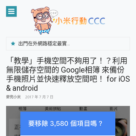
Skip
to
content
出門在外網路穩定最實在 「台灣大哥大」榮獲 4G/5G 在線率全球 NO.3 全台第一與全台六冠王實測心得，走到哪順到哪！
「AUSNAT R1 錄音卡」開箱評測~ 終結會議紀錄地獄，自動生成摘要報告，200+語言翻譯，旅遊最強搭檔。
CP 值天花板~ Bongcom BS5 足球君開箱~ 短焦投影機 3千元就能擁有！ 折扣碼在這～
「教學」手機空間不夠用了！？利用
專為 PC上的 XBOX和掌機設計的 FireCuda X1070 SSD 固態硬碟開箱 評測
無限儲存空間的 Google相簿 來備份
台灣製攝影機在這裡，100%全無線設計 SpotCam Solo Eco 太陽能防水雲端攝影機 SpotCam Solo 3 2.5K高畫質戶外攝影機 開箱 評測
電力超超超持久 MSI 微星 Prestige 14 AI+ D3MG-031TW 14吋 開箱評價，AI輕薄商務筆電 Copilot+ PC
手機照片並快速釋放空間吧！ for iOS
超懂拍、耐用 AI 街拍機~ realme 16 Pro 開箱評價~ 2 億畫素 LumaColor 影像、持久續航與 IP69K 高防護
& android
防窺黑科技 Galaxy S26 Ultra系列保護貼怎麼選？imos AR 低反光玻璃、藍寶石鏡頭貼與軍規防摔殼完整開箱評價
AI 支付 一錶搞定大小事 Xiaomi Watch 5 開箱 評測
麥兜小米
2017 年 7 月 7 日
超驚艷 讓人一眼就愛上 LENOVO 聯想 Yoga Book 9 14吋 AI輕薄筆電 開箱 評測
美到讓人超想擁有 moto pad 60 系列 與 Moto | Swarovski razr 60 冰藍限定版本 開箱 評測
好用的 EaseUS Partition Master 讓您輕鬆的移除與格式化有防寫保護的隨身碟或SD卡
一鍵修復模糊影片、舊照的 AI 好幫手! VideoProc Converter AI 新版全解析 × 年末優惠，一篇全看懂
小朋友才做選擇 投影機 RGB藍牙音響 氛圍情境燈 我通通都要！ Starfish 2 幻彩膠囊投影機｜結合「 智慧投影 & 煥彩流動 」的沈浸式生活新體驗