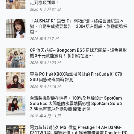
走到哪順到哪！
2026 年 7 月 31 日
「AUSNAT R1 錄音卡」開箱評測~ 終結會議紀錄地
獄，自動生成摘要報告，200+語言翻譯，旅遊最強搭
檔。
2026 年 5 月 7 日
CP 值天花板~ Bongcom BS5 足球君開箱~ 短焦投影
機 3千元就能擁有！ 折扣碼在這～
2026 年 4 月 23 日
專為 PC上的 XBOX和掌機設計的 FireCuda X1070
SSD 固態硬碟開箱 評測
2026 年 4 月 16 日
台灣製攝影機在這裡，100%全無線設計 SpotCam
Solo Eco 太陽能防水雲端攝影機 SpotCam Solo 3
2.5K高畫質戶外攝影機 開箱 評測
2026 年 4 月 13 日
電力超超超持久 MSI 微星 Prestige 14 AI+ D3MG-
031TW 14吋 開箱評價，AI輕薄商務筆電 Copilot+ PC