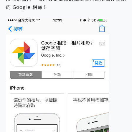
2億 APO蔡司長焦神機降臨~ vivo X200 Pro、vivo X200 就是這麼好拍
的 Google 相簿！
EaseUS Vocal Remover 免費線上去聲器一鍵去除人聲 人聲 音樂分離 2024 消除人聲推薦
3 個超值 MHN 飛人工具分享~~ iToolab AnyGo 魔物獵人 Now飛人 ios教學 不出門也可以到處走
Locawhere AnyTo 寶可夢飛人 AnyTo 不出門也可以飛遍全世界
小體積 40000mAh 超大容量 一次充5個設備 充好充滿 CUKTECH 酷態科 300W 微型充電站 開箱 評測
97.3% 恢復率，資料救援就是這麼簡單 EaseUS Data Recovery Wizard Free 18.0.0 業界最好的資料救援軟體
磁碟系統大風吹 有了 磁碟管理程式 EaseUS Partition Master 就是這麼簡單
全新 SONY Xperia 1 VI 開箱! 相機實測! 長焦覆蓋更遠更清晰、2日長續航、頂尖影音娛樂效能~
Xiaomi 14 Ultra 開箱 評測~ 有深度的 Leica 影像旗艦手機! 加碼小旗艦 Xiaomi 14 開箱 評測
vivo TWS 3e 真無線藍牙耳機智慧降噪升級、音質明亮溫潤，並支援雙設備連接~
MSI Claw 掌機專屬配件包 來囉 完美保護 MSI Claw A1M-026TW 電競掌機
人像旗艦 vivo V30 系列 開箱 評測! 首搭蔡司光學鏡頭、攝影棚級柔光環、拍攝功能最好玩的美拍神機 vivo V30 Pro
多個願望一次滿足 超強散熱 微星 MSI Claw A1M-026TW 電競掌機 開箱 評測
一吸完美對位 擁有超強吸力與超好用的隱磁支架 O-ONE MAG 最會吸的行動電源 開箱 評測
業界首例百人盲測揭密，Shark EVOPOWER SYSTEM NEO+ 實測，如何精準解決居家清潔三大痛點？
OPPO 哈蘇 300mm 專業增距鏡實測：Find X9 Ultra 光學長焦隨手拍，紀錄生活就是這麼簡單
Motorola edge 70 pro 及 moto g37 power上市，登錄在送飛利浦氣炸鍋
近八千元的 Soundcore Liberty 5 Pro Max，有螢幕的耳機會是智商稅嗎?