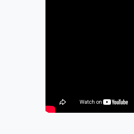
防窺黑科技 Galaxy S2
AI 支付 一錶搞定大小事 Xiao
超驚艷 讓人一眼就愛上 LENOV
美到讓人超想擁有 moto pad 
好用的 EaseUS Parti
一鍵修復模糊影片、舊照的 AI 
小朋友才做選擇 投影機 RG
式生活新體驗
外型超吸晴~ 給您絕佳操控體驗 
開箱~變身「蜘蛛人」椅子軍師
iPhone 17 系列 有認
DJI Osmo Pocket 3
小巧好吸不擋鏡頭 有Qi2認證
會走動的冷暖氣 SONY RE
寶可夢飛人外掛iToolab An
百倍變焦實測~ vivo X200
超好用的 PLAUD NoteP
COMPUTEX 2025 來
自帶線的 有線無線都能充 ONP
飛利浦 JS7310 ⚡【
是螢幕也是電視! 一機超多用途