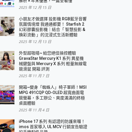
解析 × 年末優惠，一篇全看懂
2025 年 12 月 15 日
小朋友才做選擇 投影機 RGB藍牙音響
氛圍情境燈 我通通都要！ Starfish 2
幻彩膠囊投影機｜結合「 智慧投影 &
煥彩流動 」的沈浸式生活新體驗
2025 年 12 月 13 日
外型超吸晴~ 給您絕佳操控體驗
GravaStar Mercury K1 系列 異星機
械鍵盤與 Mercury X 系列 輕量無線電
競滑鼠 開箱 評測
2025 年 11 月 7 日
開箱~變身「蜘蛛人」椅子軍師！MSI
MPG 491CQP QD-OLED 超寬曲面電
競螢幕，多工辦公、爽度滿滿的終極
桌面體驗
2025 年 11 月 4 日
iPhone 17 系列 有認證的防護來囉！
imos 首家導入 UL MCV 行銷宣告驗證
的手機配件品牌