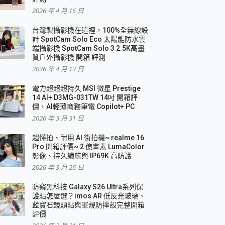
2026 年 4 月 16 日
要！
台灣製攝影機在這裡，100%全無線設
3 in 1可攜摺疊無線充電器 開箱 評測
計 SpotCam Solo Eco 太陽能防水雲
優質
端攝影機 SpotCam Solo 3 2.5K高畫
質戶外攝影機 開箱 評測
2026 年 4 月 13 日
 評測
電力超超超持久 MSI 微星 Prestige
14 AI+ D3MG-031TW 14吋 開箱評
價，AI輕薄商務筆電 Copilot+ PC
2026 年 3 月 31 日
到處走
超懂拍、耐用 AI 街拍機~ realme 16
 開箱 評測
Pro 開箱評價~ 2 億畫素 LumaColor
業界最好的資料救援軟體
影像、持久續航與 IP69K 高防護
2026 年 3 月 26 日
效能~
防窺黑科技 Galaxy S26 Ultra系列保
護貼怎麼選？imos AR 低反光玻璃、
藍寶石鏡頭貼與軍規防摔殼完整開箱
評價
機 vivo V30 Pro