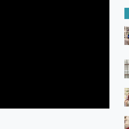
6 Ultra系列保護貼怎麼選？imos AR 低反光玻璃、藍寶石鏡頭
mi Watch 5 開箱 評測
O 聯想 Yoga Book 9 14吋 AI輕薄筆電 開箱 評測
60 系列 與 Moto | Swarovski razr 60 冰藍限定版本 開箱 評測
tion Master 讓您輕鬆的移除與格式化有防寫保護的隨身碟或SD卡
好幫手! VideoProc Converter AI 新版全解析 × 年末優惠
B藍牙音響 氛圍情境燈 我通通都要！ Starfish 2 幻彩膠囊投影
GravaStar Mercury K1 系列 異星機械鍵盤與 Mercury 
！MSI MPG 491CQP QD-OLED 超寬曲面電競螢幕，
證的防護來囉！ imos 首家導入 UL MCV 行銷宣告驗證的手機配件品牌
 爽爽帶回家 歡慶 EaseUS 21 週年到來，「Slogan 海報徵稿活動」
的 ONPRO MagReact MXs2 5000mAh薄型磁吸無線急速行
ON POCKET PRO 穿戴式智慧冷暖調溫裝置 開箱 評測
yGo全新升級，GO Fest 五折優惠嗨翻天！支援 iOS/Android！
 Pro 與 S25 Ultra 誰能滿足全場景拍攝需求？
in AI 智慧錄音膠囊~ 您的AI 秘書已上線 每月免費送你 300分鐘轉
囉！AGI亞奇雷 AI・Gaming・創作儲存方案登場，趕快來AGI亞奇雷
RO MagReact M5 10000mAh 5合1 磁吸無線急速行動電源
電急便｜行動儲能救車電源】 可靠的旅行夥伴！帶給您優異的安全性
「MSI微星 Modern MD272UPSW 27型」 4K IPS 輕薄