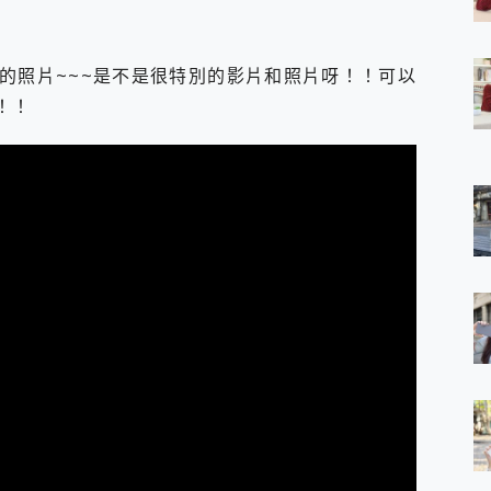
 7 Aura Edition 觸控AI筆電 開箱 評測
軍規、冰感變色實測，realme 14 5G 遊戲戰鬥值爆表，效能x娛樂全都
h、AirPods耳機 三個設備充電一起搞定 ONPRO MagReact™ M3 
的照片~~~是不是很特別的影片和照片呀！！可以
eeArc」開放式耳掛耳機，無感配戴! 超穩超服貼，音質、通話也很
！！
袋裡的 Zeiss 潮流攝影棚!
orock 衣莉莎白 H1 Neo分子篩洗脫烘 AI 滾筒洗衣機
 最完美的家 MSI Nest Docking Station 掌機專屬擴充底座 開箱
 中嘉寬頻 SoundBox 劇院串流盒 開箱 評測
ivo X200 Pro、vivo X200 就是這麼好拍
over 免費線上去聲器一鍵去除人聲 人聲 音樂分離 2024 消除人聲推薦
~~ iToolab AnyGo 魔物獵人 Now飛人 ios教學 不出門也可以
寶可夢飛人 AnyTo 不出門也可以飛遍全世界
容量 一次充5個設備 充好充滿 CUKTECH 酷態科 300W 微型充電站
簡單 EaseUS Data Recovery Wizard Free 18.0.0 
 EaseUS Partition Master 就是這麼簡單
1 VI 開箱! 相機實測! 長焦覆蓋更遠更清晰、2日長續航、頂尖影音娛樂
 評測~ 有深度的 Leica 影像旗艦手機! 加碼小旗艦 Xiaomi 14 開箱 評測
無線藍牙耳機智慧降噪升級、音質明亮溫潤，並支援雙設備連接~
來囉 完美保護 MSI Claw A1M-026TW 電競掌機
列 開箱 評測! 首搭蔡司光學鏡頭、攝影棚級柔光環、拍攝功能最好玩的美拍神