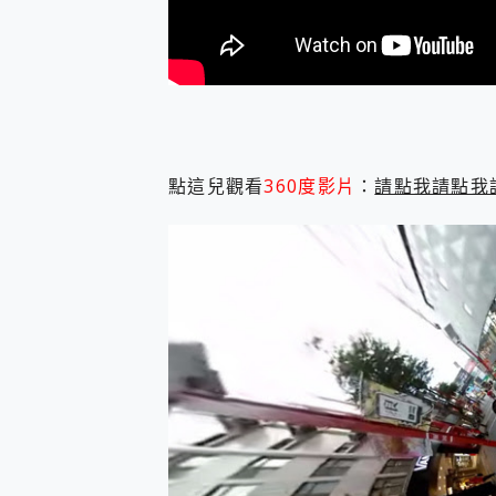
多個願望一次滿足 超強散熱 微星
一吸完美對位 擁有超強吸力
OPPO 哈蘇 300mm 專
Motorola edge 70 p
近八千元的 Soundcore L
ASUS Pad 全面應援 M
點這兒觀看
360度影片
：
請點我請點我