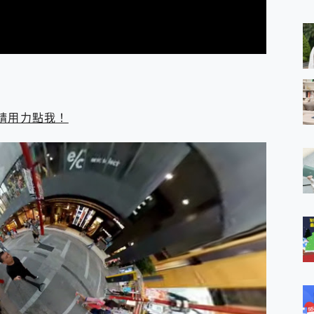
 MSI Claw A1M-026TW 電競掌機 開箱 評測
與超好用的隱磁支架 O-ONE MAG 最會吸的行動電源 開箱 評測
業增距鏡實測：Find X9 Ultra 光學長焦隨手拍，紀錄生活就是這麼
ro 及 moto g37 power上市，登錄在送飛利浦氣炸鍋
iberty 5 Pro Max，有螢幕的耳機會是智商稅嗎?
e Time，加碼愛奇藝黃金雙周卡體驗，專案價最低 NT$0 起
請用力點我！