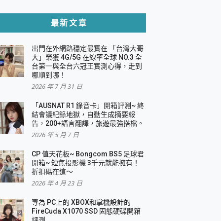
貼與軍規防摔殼完整開箱評價
最新文章
出門在外網路穩定最實在 「台灣大哥
，一篇全看懂
大」榮獲 4G/5G 在線率全球 NO.3 全
台第一與全台六冠王實測心得，走到
機｜結合「 智慧投影 & 煥彩流動 」的沈浸
哪順到哪！
2026 年 7 月 31 日
X 系列 輕量無線電競滑鼠 開箱 評測
多工辦公、爽度滿滿的終極桌面體驗
「AUSNAT R1 錄音卡」開箱評測~ 終
結會議紀錄地獄，自動生成摘要報
好康大放送
告，200+語言翻譯，旅遊最強搭檔。
動電源 開箱 評測
2026 年 5 月 7 日
CP 值天花板~ Bongcom BS5 足球君
開箱~ 短焦投影機 3千元就能擁有！
折扣碼在這～
寫
2026 年 4 月 23 日
挑戰任務抽 PS5！
 開箱 評測
專為 PC上的 XBOX和掌機設計的
與強大供電效能
FireCuda X1070 SSD 固態硬碟開箱
商用智慧聯網螢幕 開箱 評測
評測