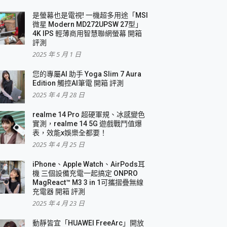
是螢幕也是電視! 一機超多用途「MSI
微星 Modern MD272UPSW 27型」
4K IPS 輕薄商用智慧聯網螢幕 開箱
評測
2025 年 5 月 1 日
您的專屬AI 助手 Yoga Slim 7 Aura
Edition 觸控AI筆電 開箱 評測
2025 年 4 月 28 日
realme 14 Pro 超硬軍規、冰感變色
實測，realme 14 5G 遊戲戰鬥值爆
表，效能x娛樂全都要！
2025 年 4 月 25 日
iPhone、Apple Watch、AirPods耳
機 三個設備充電一起搞定 ONPRO
MagReact™ M3 3 in 1可攜摺疊無線
充電器 開箱 評測
2025 年 4 月 23 日
動靜皆宜「HUAWEI FreeArc」開放