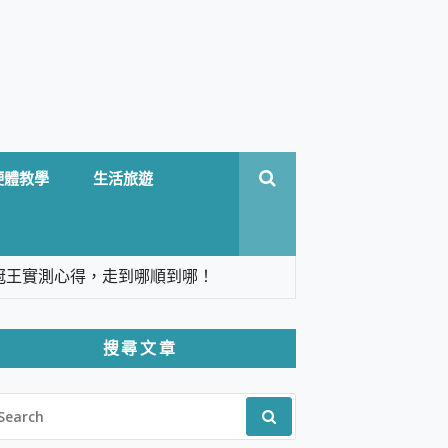
硬體教學
生活旅遊
台六冠王實測心得，走到哪順到哪！
翻譯，旅遊最強搭檔。
搜尋文章
 Solo 3 2.5K高畫質戶外攝影機 開箱 評
EARCH
pilot+ PC
R:
 IP69K 高防護