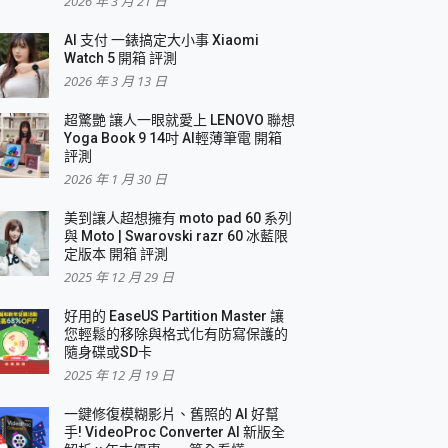
2026 年 3 月 21 日
AI 支付 一錶搞定大小事 Xiaomi
簡單
Watch 5 開箱 評測
2026 年 3 月 13 日
超驚艷 讓人一眼就愛上 LENOVO 聯想
Yoga Book 9 14吋 AI輕薄筆電 開箱
評測
2026 年 1 月 30 日
美到讓人超想擁有 moto pad 60 系列
與 Moto | Swarovski razr 60 冰藍限
定版本 開箱 評測
2025 年 12 月 29 日
好用的 EaseUS Partition Master 讓
您輕鬆的移除與格式化有防寫保護的
隨身碟或SD卡
2025 年 12 月 19 日
一鍵修復模糊影片、舊照的 AI 好幫
手! VideoProc Converter AI 新版全