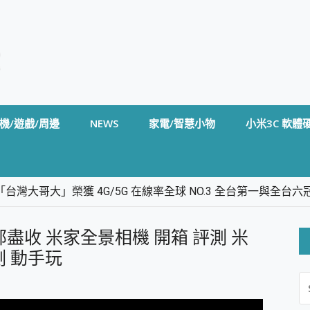
機/遊戲/周邊
NEWS
家電/智慧小物
小米3C 軟體
台灣大哥大」榮獲 4G/5G 在線率全球 NO.3 全台第一與全
卡」開箱評測~ 終結會議紀錄地獄，自動生成摘要報告，200+語言
m BS5 足球君開箱~ 短焦投影機 3千元就能擁有！ 折扣碼在這～
部盡收 米家全景相機 開箱 評測 米
的 FireCuda X1070 SSD 固態硬碟開箱 評測
線設計 SpotCam Solo Eco 太陽能防水雲端攝影機 SpotCam
測 動手玩
S
stige 14 AI+ D3MG-031TW 14吋 開箱評價，AI輕薄商務筆電 Co
FO
alme 16 Pro 開箱評價~ 2 億畫素 LumaColor 影像、持久續航與