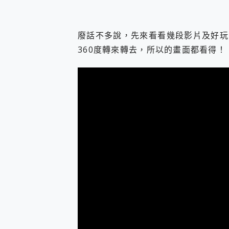
您的專屬AI 助手 Yoga Slim
realme 14 Pro 超硬
iPhone、Apple Watc
廢話不多說，先來看看幾段影片及好玩
動靜皆宜「HUAWEI Fr
360度轉來轉去，所以的畫面都看得！
好玩好拍 vivo V50 ~ 口
25種洗烘模式一機搞定! Rob
給 MSI Claw 系列電競掌機
B&O 精品級音響! Home+
2億 APO蔡司長焦神機降臨~ v
EaseUS Vocal Rem
3 個超值 MHN 飛人工具分享
Locawhere AnyTo 
小體積 40000mAh 超大
97.3% 恢復率，資料救援就是這麼
磁碟系統大風吹 有了 磁碟管理程式
全新 SONY Xperia 
Xiaomi 14 Ultra 開箱
vivo TWS 3e 真
MSI Claw 掌機專屬配件包 
人像旗艦 vivo V30 系