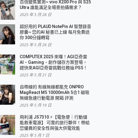
百倍變焦實測~ vivo X200 Pro 與 S25
Ultra 誰能滿足全場景拍攝需求？
2025 年 5 月 28 日
超好用的 PLAUD NotePin AI 智慧錄音
膠囊~ 您的AI 秘書已上線 每月免費送
你 300分鐘轉寫
2025 年 5 月 26 日
COMPUTEX 2025 來囉！AGI亞奇雷
AI・Gaming・創作儲存方案登場，
趕快來AGI亞奇雷挑戰任務抽 PS5！
2025 年 5 月 21 日
自帶線的 有線無線都能充 ONPRO
MagReact M5 10000mAh 5合1 磁吸
無線急速行動電源 開箱 評測
2025 年 5 月 19 日
飛利浦 JS7310 ⚡【電急便｜行動儲
能救車電源】 可靠的旅行夥伴！帶給
您優異的安全性與強大供電效能
2025 年 5 月 7 日