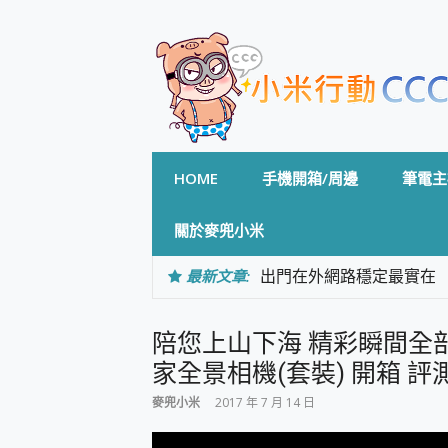
Skip
to
content
HOME
手機開箱/周邊
筆電主
關於麥兜小米
最新文章:
出門在外網路穩定最實在 「
「AUSNAT R1 錄音
CP 值天花板~ Bongco
​​陪您上山下海 精彩瞬間全
專為 PC上的 XBOX和掌機設計
台灣製攝影機在這裡，100%全無
家全景相機(套裝) 開箱 評
測
麥兜小米
2017 年 7 月 14 日
電力超超超持久 MSI 微星 Pre
超懂拍、耐用 AI 街拍機~ re