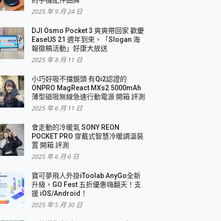
2025 年 9 月 24 日
DJI Osmo Pocket 3 爽爽帶回家 歡慶
EaseUS 21 週年到來，「Slogan 海
報徵稿活動」好康大放送
2025 年 8 月 11 日
小巧好吸不擋鏡頭 有Qi2認證的
ONPRO MagReact MXs2 5000mAh
薄型磁吸無線急速行動電源 開箱 評測
2025 年 6 月 11 日
會走動的冷暖氣 SONY REON
POCKET PRO 穿戴式智慧冷暖調溫裝
置 開箱 評測
2025 年 6 月 6 日
寶可夢飛人外掛iToolab AnyGo全新
升級，GO Fest 五折優惠嗨翻天！支
援 iOS/Android！
2025 年 5 月 30 日