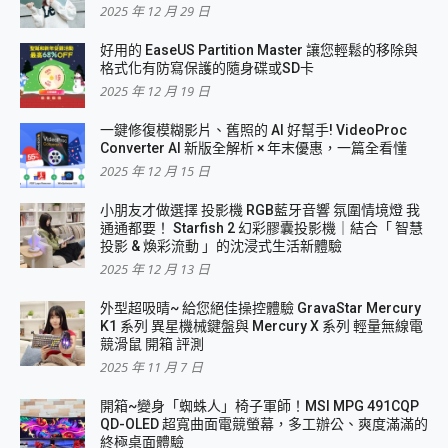
2025 年 12 月 29 日
好用的 EaseUS Partition Master 讓您輕鬆的移除與
格式化有防寫保護的隨身碟或SD卡
2025 年 12 月 19 日
一鍵修復模糊影片、舊照的 AI 好幫手! VideoProc
Converter AI 新版全解析 × 年末優惠，一篇全看懂
2025 年 12 月 15 日
小朋友才做選擇 投影機 RGB藍牙音響 氛圍情境燈 我
通通都要！ Starfish 2 幻彩膠囊投影機｜結合「 智慧
投影 & 煥彩流動 」的沈浸式生活新體驗
2025 年 12 月 13 日
外型超吸晴~ 給您絕佳操控體驗 GravaStar Mercury
K1 系列 異星機械鍵盤與 Mercury X 系列 輕量無線電
競滑鼠 開箱 評測
2025 年 11 月 7 日
開箱~變身「蜘蛛人」椅子軍師！MSI MPG 491CQP
QD-OLED 超寬曲面電競螢幕，多工辦公、爽度滿滿的
終極桌面體驗