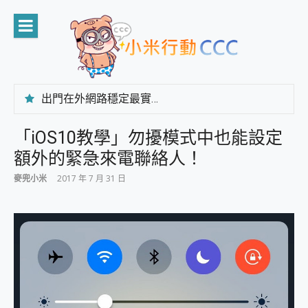
Skip
to
content
出門在外網路穩定最實在 「台灣大哥大」榮獲 4G/5G 在線率全球 NO.3 全台第一與全台六冠王實測心得，走到哪順到哪！
「AUSNAT R1 錄音卡」開箱評測~ 終結會議紀錄地獄，自動生成摘要報告，200+語言翻譯，旅遊最強搭檔。
CP 值天花板~ Bongcom BS5 足球君開箱~ 短焦投影機 3千元就能擁有！ 折扣碼在這～
「iOS10教學」勿擾模式中也能設定
專為 PC上的 XBOX和掌機設計的 FireCuda X1070 SSD 固態硬碟開箱 評測
額外的緊急來電聯絡人！
台灣製攝影機在這裡，100%全無線設計 SpotCam Solo Eco 太陽能防水雲端攝影機 SpotCam Solo 3 2.5K高畫質戶外攝影機 開箱 評測
電力超超超持久 MSI 微星 Prestige 14 AI+ D3MG-031TW 14吋 開箱評價，AI輕薄商務筆電 Copilot+ PC
麥兜小米
2017 年 7 月 31 日
超懂拍、耐用 AI 街拍機~ realme 16 Pro 開箱評價~ 2 億畫素 LumaColor 影像、持久續航與 IP69K 高防護
防窺黑科技 Galaxy S26 Ultra系列保護貼怎麼選？imos AR 低反光玻璃、藍寶石鏡頭貼與軍規防摔殼完整開箱評價
AI 支付 一錶搞定大小事 Xiaomi Watch 5 開箱 評測
超驚艷 讓人一眼就愛上 LENOVO 聯想 Yoga Book 9 14吋 AI輕薄筆電 開箱 評測
美到讓人超想擁有 moto pad 60 系列 與 Moto | Swarovski razr 60 冰藍限定版本 開箱 評測
好用的 EaseUS Partition Master 讓您輕鬆的移除與格式化有防寫保護的隨身碟或SD卡
一鍵修復模糊影片、舊照的 AI 好幫手! VideoProc Converter AI 新版全解析 × 年末優惠，一篇全看懂
小朋友才做選擇 投影機 RGB藍牙音響 氛圍情境燈 我通通都要！ Starfish 2 幻彩膠囊投影機｜結合「 智慧投影 & 煥彩流動 」的沈浸式生活新體驗