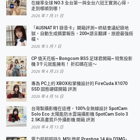
在線率全球 NO.3 全台第一與全台六冠王實測心得，
走到哪順到哪！
2026 年 7 月 31 日
「AUSNAT R1 錄音卡」開箱評測~ 終結會議紀錄地
獄，自動生成摘要報告，200+語言翻譯，旅遊最強搭
檔。
2026 年 5 月 7 日
CP 值天花板~ Bongcom BS5 足球君開箱~ 短焦投影
機 3千元就能擁有！ 折扣碼在這～
2026 年 4 月 23 日
專為 PC上的 XBOX和掌機設計的 FireCuda X1070
SSD 固態硬碟開箱 評測
2026 年 4 月 16 日
台灣製攝影機在這裡，100%全無線設計 SpotCam
Solo Eco 太陽能防水雲端攝影機 SpotCam Solo 3
2.5K高畫質戶外攝影機 開箱 評測
2026 年 4 月 13 日
電力超超超持久 MSI 微星 Prestige 14 AI+ D3MG-