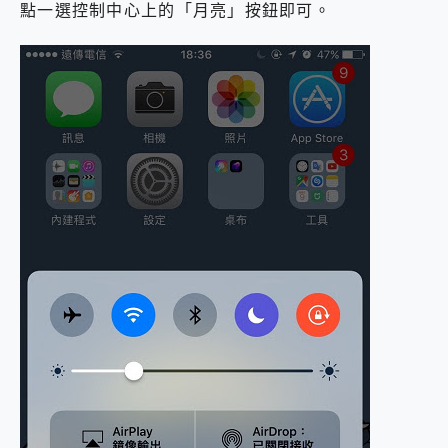
點一選控制中心上的「月亮」按鈕即可。
2億 APO蔡司長焦神機降臨~ vivo X200 Pro、vivo X200 就是這麼好拍
EaseUS Vocal Remover 免費線上去聲器一鍵去除人聲 人聲 音樂分離 2024 消除人聲推薦
3 個超值 MHN 飛人工具分享~~ iToolab AnyGo 魔物獵人 Now飛人 ios教學 不出門也可以到處走
Locawhere AnyTo 寶可夢飛人 AnyTo 不出門也可以飛遍全世界
小體積 40000mAh 超大容量 一次充5個設備 充好充滿 CUKTECH 酷態科 300W 微型充電站 開箱 評測
97.3% 恢復率，資料救援就是這麼簡單 EaseUS Data Recovery Wizard Free 18.0.0 業界最好的資料救援軟體
磁碟系統大風吹 有了 磁碟管理程式 EaseUS Partition Master 就是這麼簡單
全新 SONY Xperia 1 VI 開箱! 相機實測! 長焦覆蓋更遠更清晰、2日長續航、頂尖影音娛樂效能~
Xiaomi 14 Ultra 開箱 評測~ 有深度的 Leica 影像旗艦手機! 加碼小旗艦 Xiaomi 14 開箱 評測
vivo TWS 3e 真無線藍牙耳機智慧降噪升級、音質明亮溫潤，並支援雙設備連接~
MSI Claw 掌機專屬配件包 來囉 完美保護 MSI Claw A1M-026TW 電競掌機
人像旗艦 vivo V30 系列 開箱 評測! 首搭蔡司光學鏡頭、攝影棚級柔光環、拍攝功能最好玩的美拍神機 vivo V30 Pro
多個願望一次滿足 超強散熱 微星 MSI Claw A1M-026TW 電競掌機 開箱 評測
一吸完美對位 擁有超強吸力與超好用的隱磁支架 O-ONE MAG 最會吸的行動電源 開箱 評測
OPPO 哈蘇 300mm 專業增距鏡實測：Find X9 Ultra 光學長焦隨手拍，紀錄生活就是這麼簡單
Motorola edge 70 pro 及 moto g37 power上市，登錄在送飛利浦氣炸鍋
近八千元的 Soundcore Liberty 5 Pro Max，有螢幕的耳機會是智商稅嗎?
ASUS Pad 全面應援 Me Time，加碼愛奇藝黃金雙周卡體驗，專案價最低 NT$0 起