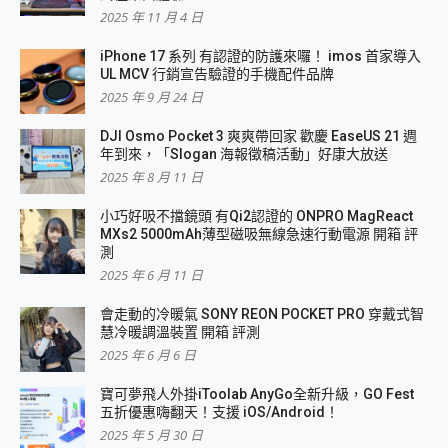
2025 年 11 月 4 日
iPhone 17 系列 有認證的防護來囉！ imos 首家導入
UL MCV 行銷宣告驗證的手機配件品牌
2025 年 9 月 24 日
DJI Osmo Pocket 3 爽爽帶回家 歡慶 EaseUS 21 週
年到來，「Slogan 海報徵稿活動」好康大放送
2025 年 8 月 11 日
小巧好吸不擋鏡頭 有Qi2認證的 ONPRO MagReact
MXs2 5000mAh薄型磁吸無線急速行動電源 開箱 評
測
2025 年 6 月 11 日
會走動的冷暖氣 SONY REON POCKET PRO 穿戴式智
慧冷暖調溫裝置 開箱 評測
2025 年 6 月 6 日
寶可夢飛人外掛iToolab AnyGo全新升級，GO Fest
五折優惠嗨翻天！支援 iOS/Android！
2025 年 5 月 30 日