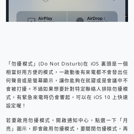
外型超吸晴~ 給您絕佳操控體驗 GravaStar Mercury K1 系列 異星機械鍵盤與 Mercury X 系列 輕量無線電競滑鼠 開箱 評測
開箱~變身「蜘蛛人」椅子軍師！MSI MPG 491CQP QD-OLED 超寬曲面電競螢幕，多工辦公、爽度滿滿的終極桌面體驗
iPhone 17 系列 有認證的防護來囉！ imos 首家導入 UL MCV 行銷宣告驗證的手機配件品牌
DJI Osmo Pocket 3 爽爽帶回家 歡慶 EaseUS 21 週年到來，「Slogan 海報徵稿活動」好康大放送
小巧好吸不擋鏡頭 有Qi2認證的 ONPRO MagReact MXs2 5000mAh薄型磁吸無線急速行動電源 開箱 評測
會走動的冷暖氣 SONY REON POCKET PRO 穿戴式智慧冷暖調溫裝置 開箱 評測
寶可夢飛人外掛iToolab AnyGo全新升級，GO Fest 五折優惠嗨翻天！支援 iOS/Android！
百倍變焦實測~ vivo X200 Pro 與 S25 Ultra 誰能滿足全場景拍攝需求？
超好用的 PLAUD NotePin AI 智慧錄音膠囊~ 您的AI 秘書已上線 每月免費送你 300分鐘轉寫
COMPUTEX 2025 來囉！AGI亞奇雷 AI・Gaming・創作儲存方案登場，趕快來AGI亞奇雷挑戰任務抽 PS5！
「勿擾模式」(Do Not Disturb)在 iOS 裏頭是一個
自帶線的 有線無線都能充 ONPRO MagReact M5 10000mAh 5合1 磁吸無線急速行動電源 開箱 評測
相當好用方便的模式，一啟動後有來電都不會發出任
飛利浦 JS7310 ⚡【電急便｜行動儲能救車電源】 可靠的旅行夥伴！帶給您優異的安全性與強大供電效能
是螢幕也是電視! 一機超多用途「MSI微星 Modern MD272UPSW 27型」 4K IPS 輕薄商用智慧聯網螢幕 開箱 評測
何聲音或是螢幕顯示，讓你能夠在就寢或是會議中不
您的專屬AI 助手 Yoga Slim 7 Aura Edition 觸控AI筆電 開箱 評測
會被打擾。不過如果想要針對特定聯絡人排除勿擾模
realme 14 Pro 超硬軍規、冰感變色實測，realme 14 5G 遊戲戰鬥值爆表，效能x娛樂全都要！
式，有緊急來電時仍會響起，可以在 iOS 10 上快速
iPhone、Apple Watch、AirPods耳機 三個設備充電一起搞定 ONPRO MagReact™ M3 3 in 1可攜摺疊無線充電器 開箱 評測
設定喔！
動靜皆宜「HUAWEI FreeArc」開放式耳掛耳機，無感配戴! 超穩超服貼，音質、通話也很優質
好玩好拍 vivo V50 ~ 口袋裡的 Zeiss 潮流攝影棚!
25種洗烘模式一機搞定! Roborock 衣莉莎白 H1 Neo分子篩洗脫烘 AI 滾筒洗衣機
若要啟用勿擾模式，開啟通知中心，點選一下「月
給 MSI Claw 系列電競掌機 最完美的家 MSI Nest Docking Station 掌機專屬擴充底座 開箱 評測
亮」圖示，即會啟用勿擾模式，要關閉勿擾模式，再
B&O 精品級音響! Home+ 中嘉寬頻 SoundBox 劇院串流盒 開箱 評測