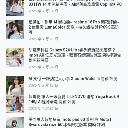
031TW 14吋 開箱評價，AI輕薄商務筆電 Copilot+ PC
2026 年 3 月 31 日
超懂拍、耐用 AI 街拍機~ realme 16 Pro 開箱評價~
2 億畫素 LumaColor 影像、持久續航與 IP69K 高防
護
2026 年 3 月 26 日
防窺黑科技 Galaxy S26 Ultra系列保護貼怎麼選？
imos AR 低反光玻璃、藍寶石鏡頭貼與軍規防摔殼完
整開箱評價
2026 年 3 月 21 日
AI 支付 一錶搞定大小事 Xiaomi Watch 5 開箱 評測
2026 年 3 月 13 日
超驚艷 讓人一眼就愛上 LENOVO 聯想 Yoga Book 9
14吋 AI輕薄筆電 開箱 評測
2026 年 1 月 30 日
美到讓人超想擁有 moto pad 60 系列 與 Moto |
Swarovski razr 60 冰藍限定版本 開箱 評測