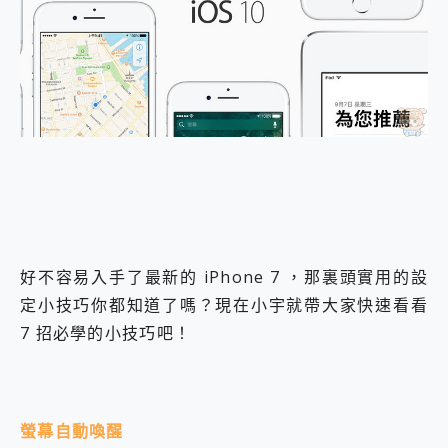
外型超吸晴~ 給您絕佳操控體驗 GravaStar Mercury K1 系列 異星機械鍵盤與 Mercury X 系列 輕量無線電競滑鼠 開箱 評測
開箱~變身「蜘蛛人」椅子軍師！MSI MPG 491CQP QD-OLED 超寬曲面電競螢幕，多工辦公、爽度滿滿的終極桌面體驗
iPhone 17 系列 有認證的防護來囉！ imos 首家導入 UL MCV 行銷宣告驗證的手機配件品牌
DJI Osmo Pocket 3 爽爽帶回家 歡慶 EaseUS 21 週年到來，「Slogan 海報徵稿活動」好康大放送
小巧好吸不擋鏡頭 有Qi2認證的 ONPRO MagReact MXs2 5000mAh薄型磁吸無線急速行動電源 開箱 評測
會走動的冷暖氣 SONY REON POCKET PRO 穿戴式智慧冷暖調溫裝置 開箱 評測
寶可夢飛人外掛iToolab AnyGo全新升級，GO Fest 五折優惠嗨翻天！支援 iOS/Android！
百倍變焦實測~ vivo X200 Pro 與 S25 Ultra 誰能滿足全場景拍攝需求？
超好用的 PLAUD NotePin AI 智慧錄音膠囊~ 您的AI 秘書已上線 每月免費送你 300分鐘轉寫
COMPUTEX 2025 來囉！AGI亞奇雷 AI・Gaming・創作儲存方案登場，趕快來AGI亞奇雷挑戰任務抽 PS5！
自帶線的 有線無線都能充 ONPRO MagReact M5 10000mAh 5合1 磁吸無線急速行動電源 開箱 評測
飛利浦 JS7310 ⚡【電急便｜行動儲能救車電源】 可靠的旅行夥伴！帶給您優異的安全性與強大供電效能
是螢幕也是電視! 一機超多用途「MSI微星 Modern MD272UPSW 27型」 4K IPS 輕薄商用智慧聯網螢幕 開箱 評測
好不容易入手了最新的 iPhone 7 ，那裏頭實用的設
您的專屬AI 助手 Yoga Slim 7 Aura Edition 觸控AI筆電 開箱 評測
定小技巧你都知道了嗎？現在小宇就帶大家快速看看
realme 14 Pro 超硬軍規、冰感變色實測，realme 14 5G 遊戲戰鬥值爆表，效能x娛樂全都要！
7 招必學的小技巧吧！
iPhone、Apple Watch、AirPods耳機 三個設備充電一起搞定 ONPRO MagReact™ M3 3 in 1可攜摺疊無線充電器 開箱 評測
動靜皆宜「HUAWEI FreeArc」開放式耳掛耳機，無感配戴! 超穩超服貼，音質、通話也很優質
好玩好拍 vivo V50 ~ 口袋裡的 Zeiss 潮流攝影棚!
25種洗烘模式一機搞定! Roborock 衣莉莎白 H1 Neo分子篩洗脫烘 AI 滾筒洗衣機
給 MSI Claw 系列電競掌機 最完美的家 MSI Nest Docking Station 掌機專屬擴充底座 開箱 評測
螢幕自動喚醒
B&O 精品級音響! Home+ 中嘉寬頻 SoundBox 劇院串流盒 開箱 評測