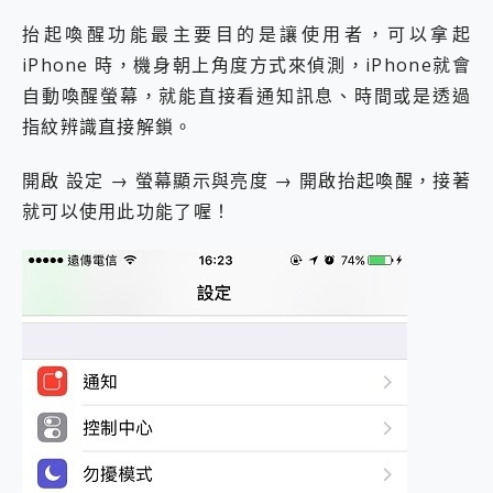
2億 APO蔡司長焦神機降臨~ vivo X200 Pro、vivo X200 就是這麼好拍
抬起喚醒功能最主要目的是讓使用者，可以拿起
EaseUS Vocal Remover 免費線上去聲器一鍵去除人聲 人聲 音樂分離 2024 消除人聲推薦
iPhone 時，機身朝上角度方式來偵測，iPhone就會
3 個超值 MHN 飛人工具分享~~ iToolab AnyGo 魔物獵人 Now飛人 ios教學 不出門也可以到處走
Locawhere AnyTo 寶可夢飛人 AnyTo 不出門也可以飛遍全世界
自動喚醒螢幕，就能直接看通知訊息、時間或是透過
小體積 40000mAh 超大容量 一次充5個設備 充好充滿 CUKTECH 酷態科 300W 微型充電站 開箱 評測
指紋辨識直接解鎖。
97.3% 恢復率，資料救援就是這麼簡單 EaseUS Data Recovery Wizard Free 18.0.0 業界最好的資料救援軟體
磁碟系統大風吹 有了 磁碟管理程式 EaseUS Partition Master 就是這麼簡單
開啟 設定 → 螢幕顯示與亮度 → 開啟抬起喚醒，接著
全新 SONY Xperia 1 VI 開箱! 相機實測! 長焦覆蓋更遠更清晰、2日長續航、頂尖影音娛樂效能~
就可以使用此功能了喔！
Xiaomi 14 Ultra 開箱 評測~ 有深度的 Leica 影像旗艦手機! 加碼小旗艦 Xiaomi 14 開箱 評測
vivo TWS 3e 真無線藍牙耳機智慧降噪升級、音質明亮溫潤，並支援雙設備連接~
MSI Claw 掌機專屬配件包 來囉 完美保護 MSI Claw A1M-026TW 電競掌機
人像旗艦 vivo V30 系列 開箱 評測! 首搭蔡司光學鏡頭、攝影棚級柔光環、拍攝功能最好玩的美拍神機 vivo V30 Pro
多個願望一次滿足 超強散熱 微星 MSI Claw A1M-026TW 電競掌機 開箱 評測
一吸完美對位 擁有超強吸力與超好用的隱磁支架 O-ONE MAG 最會吸的行動電源 開箱 評測
OPPO 哈蘇 300mm 專業增距鏡實測：Find X9 Ultra 光學長焦隨手拍，紀錄生活就是這麼簡單
Motorola edge 70 pro 及 moto g37 power上市，登錄在送飛利浦氣炸鍋
近八千元的 Soundcore Liberty 5 Pro Max，有螢幕的耳機會是智商稅嗎?
ASUS Pad 全面應援 Me Time，加碼愛奇藝黃金雙周卡體驗，專案價最低 NT$0 起