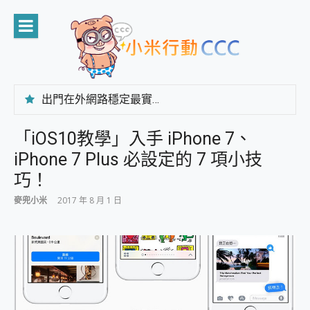
Skip
to
content
出門在外網路穩定最實在 「台灣大哥大」榮獲 4G/5G 在線率全球 NO.3 全台第一與全台六冠王實測心得，走到哪順到哪！
「AUSNAT R1 錄音卡」開箱評測~ 終結會議紀錄地獄，自動生成摘要報告，200+語言翻譯，旅遊最強搭檔。
CP 值天花板~ Bongcom BS5 足球君開箱~ 短焦投影機 3千元就能擁有！ 折扣碼在這～
「iOS10教學」入手 iPhone 7、
專為 PC上的 XBOX和掌機設計的 FireCuda X1070 SSD 固態硬碟開箱 評測
iPhone 7 Plus 必設定的 7 項小技
台灣製攝影機在這裡，100%全無線設計 SpotCam Solo Eco 太陽能防水雲端攝影機 SpotCam Solo 3 2.5K高畫質戶外攝影機 開箱 評測
電力超超超持久 MSI 微星 Prestige 14 AI+ D3MG-031TW 14吋 開箱評價，AI輕薄商務筆電 Copilot+ PC
巧！
超懂拍、耐用 AI 街拍機~ realme 16 Pro 開箱評價~ 2 億畫素 LumaColor 影像、持久續航與 IP69K 高防護
麥兜小米
2017 年 8 月 1 日
防窺黑科技 Galaxy S26 Ultra系列保護貼怎麼選？imos AR 低反光玻璃、藍寶石鏡頭貼與軍規防摔殼完整開箱評價
AI 支付 一錶搞定大小事 Xiaomi Watch 5 開箱 評測
超驚艷 讓人一眼就愛上 LENOVO 聯想 Yoga Book 9 14吋 AI輕薄筆電 開箱 評測
美到讓人超想擁有 moto pad 60 系列 與 Moto | Swarovski razr 60 冰藍限定版本 開箱 評測
好用的 EaseUS Partition Master 讓您輕鬆的移除與格式化有防寫保護的隨身碟或SD卡
一鍵修復模糊影片、舊照的 AI 好幫手! VideoProc Converter AI 新版全解析 × 年末優惠，一篇全看懂
小朋友才做選擇 投影機 RGB藍牙音響 氛圍情境燈 我通通都要！ Starfish 2 幻彩膠囊投影機｜結合「 智慧投影 & 煥彩流動 」的沈浸式生活新體驗