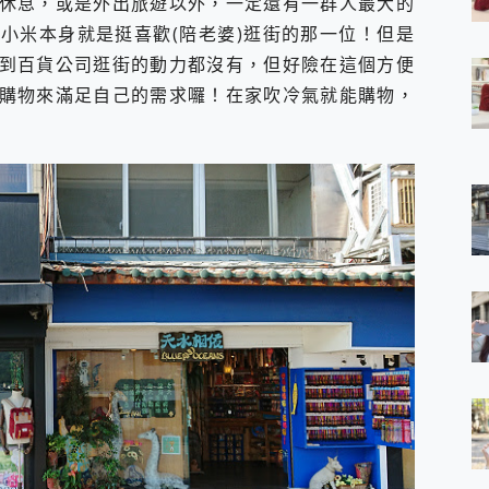
休息，或是外出旅遊以外，一定還有一群人最大的
 7 Aura Edition 觸控AI筆電 開箱 評測
小米本身就是挺喜歡(陪老婆)逛街的那一位！但是
軍規、冰感變色實測，realme 14 5G 遊戲戰鬥值爆表，效能x娛樂全都
到百貨公司逛街的動力都沒有，但好險在這個方便
h、AirPods耳機 三個設備充電一起搞定 ONPRO MagReact™ M3 
eeArc」開放式耳掛耳機，無感配戴! 超穩超服貼，音質、通話也很
購物來滿足自己的需求囉！在家吹冷氣就能購物，
袋裡的 Zeiss 潮流攝影棚!
orock 衣莉莎白 H1 Neo分子篩洗脫烘 AI 滾筒洗衣機
 最完美的家 MSI Nest Docking Station 掌機專屬擴充底座 開箱
 中嘉寬頻 SoundBox 劇院串流盒 開箱 評測
ivo X200 Pro、vivo X200 就是這麼好拍
over 免費線上去聲器一鍵去除人聲 人聲 音樂分離 2024 消除人聲推薦
~~ iToolab AnyGo 魔物獵人 Now飛人 ios教學 不出門也可以
寶可夢飛人 AnyTo 不出門也可以飛遍全世界
容量 一次充5個設備 充好充滿 CUKTECH 酷態科 300W 微型充電站
簡單 EaseUS Data Recovery Wizard Free 18.0.0 
 EaseUS Partition Master 就是這麼簡單
1 VI 開箱! 相機實測! 長焦覆蓋更遠更清晰、2日長續航、頂尖影音娛樂
 評測~ 有深度的 Leica 影像旗艦手機! 加碼小旗艦 Xiaomi 14 開箱 評測
無線藍牙耳機智慧降噪升級、音質明亮溫潤，並支援雙設備連接~
來囉 完美保護 MSI Claw A1M-026TW 電競掌機
列 開箱 評測! 首搭蔡司光學鏡頭、攝影棚級柔光環、拍攝功能最好玩的美拍神