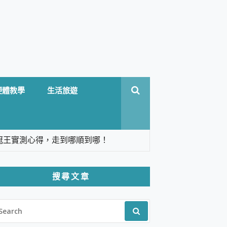
硬體教學
生活旅遊
台六冠王實測心得，走到哪順到哪！
翻譯，旅遊最強搭檔。
搜尋文章
 Solo 3 2.5K高畫質戶外攝影機 開箱 評
EARCH
pilot+ PC
R:
 IP69K 高防護