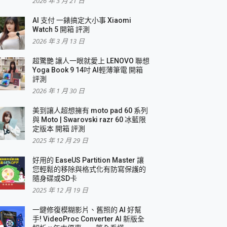
2026 年 3 月 21 日
AI 支付 一錶搞定大小事 Xiaomi
簡單
Watch 5 開箱 評測
2026 年 3 月 13 日
超驚艷 讓人一眼就愛上 LENOVO 聯想
Yoga Book 9 14吋 AI輕薄筆電 開箱
評測
2026 年 1 月 30 日
美到讓人超想擁有 moto pad 60 系列
與 Moto | Swarovski razr 60 冰藍限
定版本 開箱 評測
2025 年 12 月 29 日
好用的 EaseUS Partition Master 讓
您輕鬆的移除與格式化有防寫保護的
隨身碟或SD卡
2025 年 12 月 19 日
一鍵修復模糊影片、舊照的 AI 好幫
手! VideoProc Converter AI 新版全