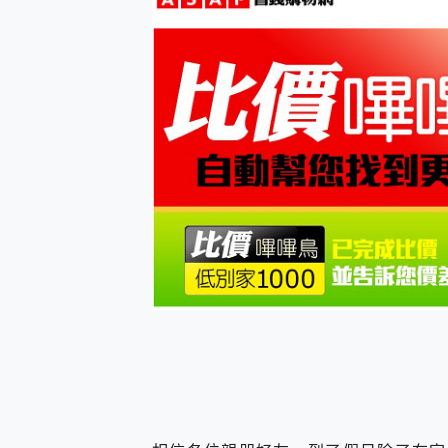
防窺黑科技 Galaxy S2
AI 支付 一錶搞定大小事 Xiao
超驚艷 讓人一眼就愛上 LENOV
美到讓人超想擁有 moto pad 
好用的 EaseUS Parti
一鍵修復模糊影片、舊照的 AI 
小朋友才做選擇 投影機 RG
式生活新體驗
外型超吸晴~ 給您絕佳操控體驗 
開箱~變身「蜘蛛人」椅子軍師
iPhone 17 系列 有認
DJI Osmo Pocket 3
小巧好吸不擋鏡頭 有Qi2認證
會走動的冷暖氣 SONY RE
寶可夢飛人外掛iToolab An
百倍變焦實測~ vivo X200
超好用的 PLAUD NoteP
COMPUTEX 2025 來
自帶線的 有線無線都能充 ONP
飛利浦 JS7310 ⚡【
是螢幕也是電視! 一機超多用途