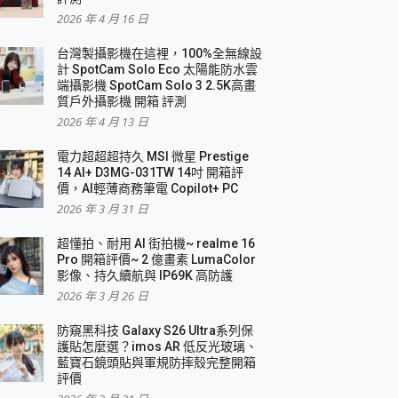
2026 年 4 月 16 日
要！
台灣製攝影機在這裡，100%全無線設
3 in 1可攜摺疊無線充電器 開箱 評測
計 SpotCam Solo Eco 太陽能防水雲
優質
端攝影機 SpotCam Solo 3 2.5K高畫
質戶外攝影機 開箱 評測
2026 年 4 月 13 日
 評測
電力超超超持久 MSI 微星 Prestige
14 AI+ D3MG-031TW 14吋 開箱評
價，AI輕薄商務筆電 Copilot+ PC
2026 年 3 月 31 日
到處走
超懂拍、耐用 AI 街拍機~ realme 16
 開箱 評測
Pro 開箱評價~ 2 億畫素 LumaColor
業界最好的資料救援軟體
影像、持久續航與 IP69K 高防護
2026 年 3 月 26 日
效能~
防窺黑科技 Galaxy S26 Ultra系列保
護貼怎麼選？imos AR 低反光玻璃、
藍寶石鏡頭貼與軍規防摔殼完整開箱
評價
機 vivo V30 Pro