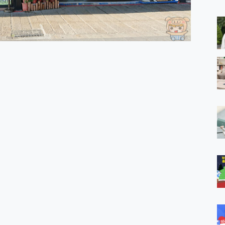
 MSI Claw A1M-026TW 電競掌機 開箱 評測
與超好用的隱磁支架 O-ONE MAG 最會吸的行動電源 開箱 評測
業增距鏡實測：Find X9 Ultra 光學長焦隨手拍，紀錄生活就是這麼
ro 及 moto g37 power上市，登錄在送飛利浦氣炸鍋
iberty 5 Pro Max，有螢幕的耳機會是智商稅嗎?
e Time，加碼愛奇藝黃金雙周卡體驗，專案價最低 NT$0 起