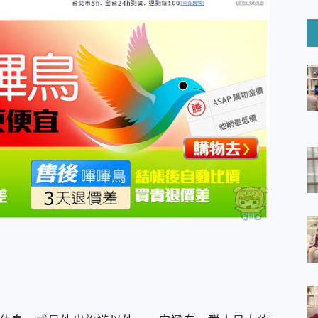
6 Ultra系列保護貼怎麼選？imos AR 低反光玻璃、藍寶石鏡頭
mi Watch 5 開箱 評測
O 聯想 Yoga Book 9 14吋 AI輕薄筆電 開箱 評測
60 系列 與 Moto | Swarovski razr 60 冰藍限定版本 開箱 評測
tion Master 讓您輕鬆的移除與格式化有防寫保護的隨身碟或SD卡
好幫手! VideoProc Converter AI 新版全解析 × 年末優惠
B藍牙音響 氛圍情境燈 我通通都要！ Starfish 2 幻彩膠囊投影
GravaStar Mercury K1 系列 異星機械鍵盤與 Mercury 
！MSI MPG 491CQP QD-OLED 超寬曲面電競螢幕，
證的防護來囉！ imos 首家導入 UL MCV 行銷宣告驗證的手機配件品牌
 爽爽帶回家 歡慶 EaseUS 21 週年到來，「Slogan 海報徵稿活動」
的 ONPRO MagReact MXs2 5000mAh薄型磁吸無線急速行
ON POCKET PRO 穿戴式智慧冷暖調溫裝置 開箱 評測
yGo全新升級，GO Fest 五折優惠嗨翻天！支援 iOS/Android！
 Pro 與 S25 Ultra 誰能滿足全場景拍攝需求？
in AI 智慧錄音膠囊~ 您的AI 秘書已上線 每月免費送你 300分鐘轉
囉！AGI亞奇雷 AI・Gaming・創作儲存方案登場，趕快來AGI亞奇雷
RO MagReact M5 10000mAh 5合1 磁吸無線急速行動電源
電急便｜行動儲能救車電源】 可靠的旅行夥伴！帶給您優異的安全性
「MSI微星 Modern MD272UPSW 27型」 4K IPS 輕薄