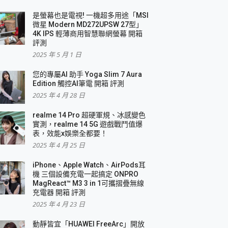
是螢幕也是電視! 一機超多用途「MSI
微星 Modern MD272UPSW 27型」
4K IPS 輕薄商用智慧聯網螢幕 開箱
評測
2025 年 5 月 1 日
您的專屬AI 助手 Yoga Slim 7 Aura
Edition 觸控AI筆電 開箱 評測
2025 年 4 月 28 日
realme 14 Pro 超硬軍規、冰感變色
實測，realme 14 5G 遊戲戰鬥值爆
表，效能x娛樂全都要！
2025 年 4 月 25 日
iPhone、Apple Watch、AirPods耳
機 三個設備充電一起搞定 ONPRO
MagReact™ M3 3 in 1可攜摺疊無線
充電器 開箱 評測
2025 年 4 月 23 日
動靜皆宜「HUAWEI FreeArc」開放