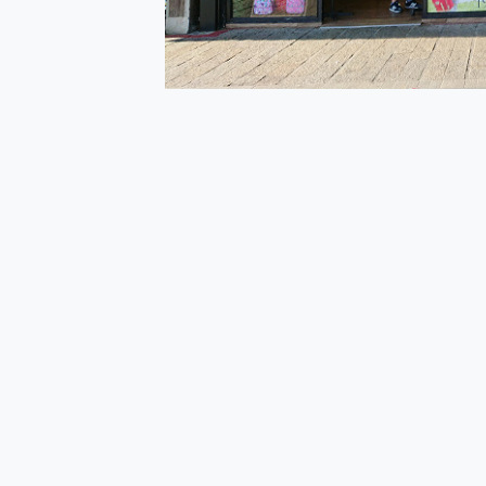
多個願望一次滿足 超強散熱 微星
一吸完美對位 擁有超強吸力
OPPO 哈蘇 300mm 專
Motorola edge 70 p
近八千元的 Soundcore L
ASUS Pad 全面應援 M