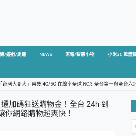
機/遊戲/周邊
NEWS
家電/智慧小物
小米3C 軟體
台灣大哥大」榮獲 4G/5G 在線率全球 NO.3 全台第一與全
卡」開箱評測~ 終結會議紀錄地獄，自動生成摘要報告，200+語言
m BS5 足球君開箱~ 短焦投影機 3千元就能擁有！ 折扣碼在這～
加碼狂送購物金！全台 24h 到
的 FireCuda X1070 SSD 固態硬碟開箱 評測
線設計 SpotCam Solo Eco 太陽能防水雲端攝影機 SpotCam
」讓你網路購物超爽快！
S
stige 14 AI+ D3MG-031TW 14吋 開箱評價，AI輕薄商務筆電 Co
FO
alme 16 Pro 開箱評價~ 2 億畫素 LumaColor 影像、持久續航與