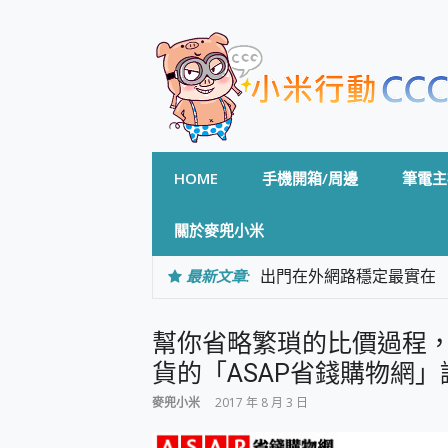
Skip
to
content
HOME
手機開箱/周邊
筆電主
關於麥兜小米
最新文章:
出門在外網路穩定最實在 「
「AUSNAT R1 錄音
CP 值天花板~ Bongco
幫你省略繁瑣的比價過程，還
專為 PC上的 XBOX和掌機設計
台灣製攝影機在這裡，100%全無
貨的「ASAP省錢購物網
測
麥兜小米
2017 年 8 月 3 日
電力超超超持久 MSI 微星 Pre
超懂拍、耐用 AI 街拍機~ re