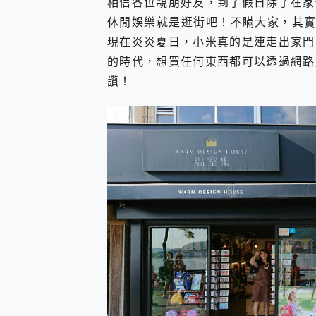
相信各位親朋好友，到了假日除了在家
您的專屬AI 助手 Yoga Slim
休閒娛樂就是逛街吧！不瞞大家，其實
realme 14 Pro 超硬
現在炎炎夏日，小米真的是連走出家門
iPhone、Apple Watc
動靜皆宜「HUAWEI Fr
的時代，想買任何東西都可以透過網路
好玩好拍 vivo V50 ~ 口
讚！
25種洗烘模式一機搞定! Rob
給 MSI Claw 系列電競掌機
B&O 精品級音響! Home+
2億 APO蔡司長焦神機降臨~ v
EaseUS Vocal Rem
3 個超值 MHN 飛人工具分享
Locawhere AnyTo 
小體積 40000mAh 超大
97.3% 恢復率，資料救援就是這麼
磁碟系統大風吹 有了 磁碟管理程式
全新 SONY Xperia 
Xiaomi 14 Ultra 開箱
vivo TWS 3e 真
MSI Claw 掌機專屬配件包 
人像旗艦 vivo V30 系