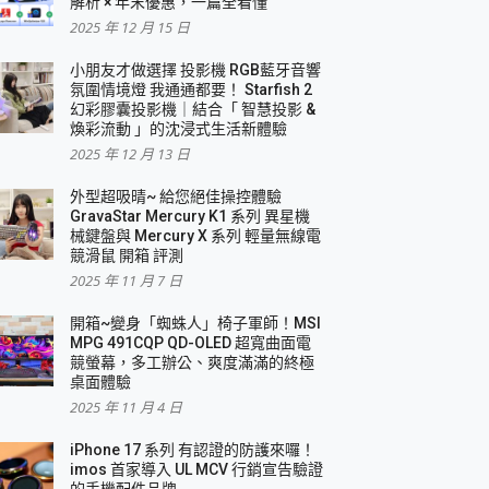
解析 × 年末優惠，一篇全看懂
2025 年 12 月 15 日
小朋友才做選擇 投影機 RGB藍牙音響
氛圍情境燈 我通通都要！ Starfish 2
幻彩膠囊投影機｜結合「 智慧投影 &
煥彩流動 」的沈浸式生活新體驗
2025 年 12 月 13 日
外型超吸晴~ 給您絕佳操控體驗
GravaStar Mercury K1 系列 異星機
械鍵盤與 Mercury X 系列 輕量無線電
競滑鼠 開箱 評測
2025 年 11 月 7 日
開箱~變身「蜘蛛人」椅子軍師！MSI
MPG 491CQP QD-OLED 超寬曲面電
競螢幕，多工辦公、爽度滿滿的終極
桌面體驗
2025 年 11 月 4 日
iPhone 17 系列 有認證的防護來囉！
imos 首家導入 UL MCV 行銷宣告驗證
的手機配件品牌