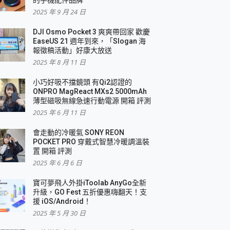
2025 年 9 月 24 日
DJI Osmo Pocket 3 爽爽帶回家 歡慶
EaseUS 21 週年到來，「Slogan 海
報徵稿活動」好康大放送
2025 年 8 月 11 日
小巧好吸不擋鏡頭 有Qi2認證的
ONPRO MagReact MXs2 5000mAh
薄型磁吸無線急速行動電源 開箱 評測
2025 年 6 月 11 日
會走動的冷暖氣 SONY REON
POCKET PRO 穿戴式智慧冷暖調溫裝
置 開箱 評測
2025 年 6 月 6 日
寶可夢飛人外掛iToolab AnyGo全新
升級，GO Fest 五折優惠嗨翻天！支
援 iOS/Android！
2025 年 5 月 30 日