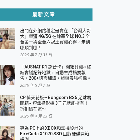
貼與軍規防摔殼完整開箱評價
最新文章
出門在外網路穩定最實在 「台灣大哥
，一篇全看懂
大」榮獲 4G/5G 在線率全球 NO.3 全
台第一與全台六冠王實測心得，走到
機｜結合「 智慧投影 & 煥彩流動 」的沈浸
哪順到哪！
2026 年 7 月 31 日
X 系列 輕量無線電競滑鼠 開箱 評測
多工辦公、爽度滿滿的終極桌面體驗
「AUSNAT R1 錄音卡」開箱評測~ 終
結會議紀錄地獄，自動生成摘要報
好康大放送
告，200+語言翻譯，旅遊最強搭檔。
動電源 開箱 評測
2026 年 5 月 7 日
CP 值天花板~ Bongcom BS5 足球君
開箱~ 短焦投影機 3千元就能擁有！
折扣碼在這～
寫
2026 年 4 月 23 日
挑戰任務抽 PS5！
 開箱 評測
專為 PC上的 XBOX和掌機設計的
與強大供電效能
FireCuda X1070 SSD 固態硬碟開箱
商用智慧聯網螢幕 開箱 評測
評測