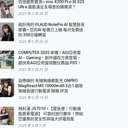
百倍變焦實測~ vivo X200 Pro 與 S25
Ultra 誰能滿足全場景拍攝需求？
2025 年 5 月 28 日
超好用的 PLAUD NotePin AI 智慧錄音
膠囊~ 您的AI 秘書已上線 每月免費送
你 300分鐘轉寫
2025 年 5 月 26 日
COMPUTEX 2025 來囉！AGI亞奇雷
AI・Gaming・創作儲存方案登場，
趕快來AGI亞奇雷挑戰任務抽 PS5！
2025 年 5 月 21 日
自帶線的 有線無線都能充 ONPRO
MagReact M5 10000mAh 5合1 磁吸
無線急速行動電源 開箱 評測
2025 年 5 月 19 日
飛利浦 JS7310 ⚡【電急便｜行動儲
能救車電源】 可靠的旅行夥伴！帶給
您優異的安全性與強大供電效能
2025 年 5 月 7 日